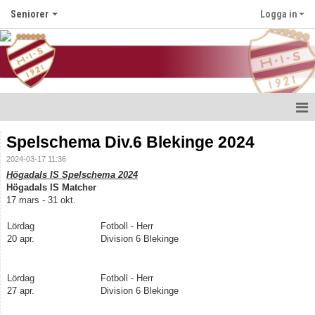
Seniorer
Logga in
Hem
Spelschema Div.6 Blekinge 2024
2024-03-17 11:36
Nyheter
Högadals IS Spelschema 2024
Högadals IS Matcher
Kalender
17 mars - 31 okt.
Truppen
Lördag
Fotboll - Herr
20 apr.
Division 6 Blekinge
Bildgalleri
Lördag
Fotboll - Herr
Dokument
27 apr.
Division 6 Blekinge
Kontakt