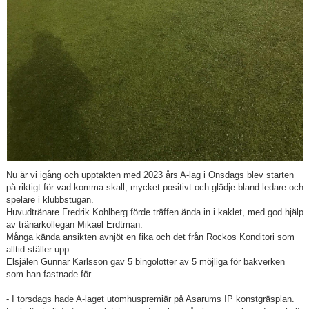
Nu är vi igång och upptakten med 2023 års A-lag i Onsdags blev starten
på riktigt för vad komma skall, mycket positivt och glädje bland ledare och
spelare i klubbstugan.
Huvudtränare Fredrik Kohlberg förde träffen ända in i kaklet, med god hjälp
av tränarkollegan Mikael Erdtman.
Många kända ansikten avnjöt en fika och det från Rockos Konditori som
alltid ställer upp.
Elsjälen Gunnar Karlsson gav 5 bingolotter av 5 möjliga för bakverken
som han fastnade för…
- I torsdags hade A-laget utomhuspremiär på Asarums IP konstgräsplan.