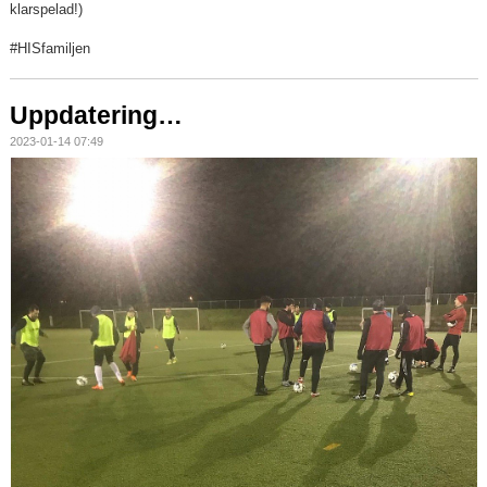
klarspelad!)
#HISfamiljen
Uppdatering…
2023-01-14 07:49