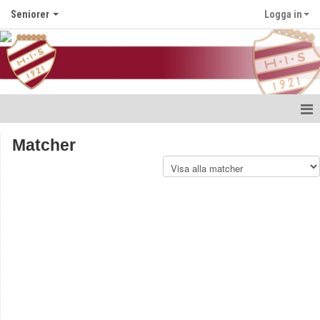
Seniorer
Logga in
Hem
Matcher
Nyheter
Kalender
Truppen
Bildgalleri
Dokument
Kontakt