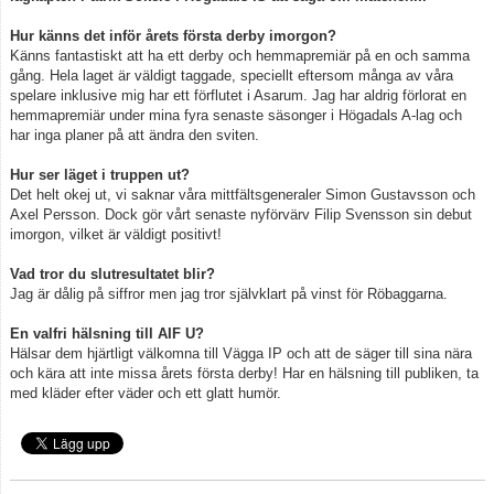
Hur känns det inför årets första derby imorgon?
Känns fantastiskt att ha ett derby och hemmapremiär på en och samma
gång. Hela laget är väldigt taggade, speciellt eftersom många av våra
spelare inklusive mig har ett förflutet i Asarum. Jag har aldrig förlorat en
hemmapremiär under mina fyra senaste säsonger i Högadals A-lag och
har inga planer på att ändra den sviten.
Hur ser läget i truppen ut?
Det helt okej ut, vi saknar våra mittfältsgeneraler Simon Gustavsson och
Axel Persson. Dock gör vårt senaste nyförvärv Filip Svensson sin debut
imorgon, vilket är väldigt positivt!
Vad tror du slutresultatet blir?
Jag är dålig på siffror men jag tror självklart på vinst för Röbaggarna.
En valfri hälsning till AIF U?
Hälsar dem hjärtligt välkomna till Vägga IP och att de säger till sina nära
och kära att inte missa årets första derby! Har en hälsning till publiken, ta
med kläder efter väder och ett glatt humör.