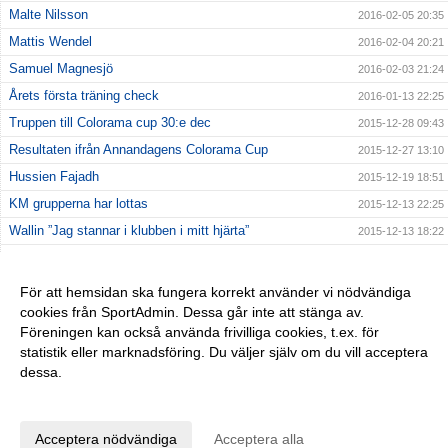
Malte Nilsson
2016-02-05 20:35
Mattis Wendel
2016-02-04 20:21
Samuel Magnesjö
2016-02-03 21:24
Årets första träning check
2016-01-13 22:25
Truppen till Colorama cup 30:e dec
2015-12-28 09:43
Resultaten ifrån Annandagens Colorama Cup
2015-12-27 13:10
Hussien Fajadh
2015-12-19 18:51
KM grupperna har lottas
2015-12-13 22:25
Wallin ”Jag stannar i klubben i mitt hjärta”
2015-12-13 18:22
Rachid Merzi
2015-12-03 12:36
Martin Håkansson
2015-11-30 14:46
För att hemsidan ska fungera korrekt använder vi nödvändiga
cookies från SportAdmin. Dessa går inte att stänga av.
Truppen 2016 - Högadals IS
2015-11-23 10:07
Föreningen kan också använda frivilliga cookies, t.ex. för
Moustafa Merzi
2015-11-02 11:13
statistik eller marknadsföring. Du väljer själv om du vill acceptera
dessa.
Anpassa dina val
Cookie-inställningar
Gå till Webbversion
Acceptera nödvändiga
Acceptera alla