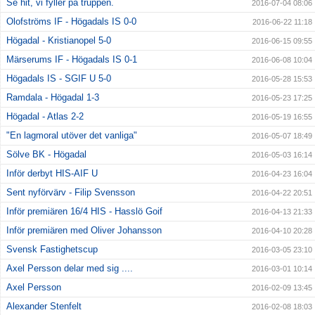
Se hit, vi fyller på truppen.
2016-07-04 08:06
Olofströms IF - Högadals IS 0-0
2016-06-22 11:18
Högadal - Kristianopel 5-0
2016-06-15 09:55
Märserums IF - Högadals IS 0-1
2016-06-08 10:04
Högadals IS - SGIF U 5-0
2016-05-28 15:53
Ramdala - Högadal 1-3
2016-05-23 17:25
Högadal - Atlas 2-2
2016-05-19 16:55
"En lagmoral utöver det vanliga"
2016-05-07 18:49
Sölve BK - Högadal
2016-05-03 16:14
Inför derbyt HIS-AIF U
2016-04-23 16:04
Sent nyförvärv - Filip Svensson
2016-04-22 20:51
Inför premiären 16/4 HIS - Hasslö Goif
2016-04-13 21:33
Inför premiären med Oliver Johansson
2016-04-10 20:28
Svensk Fastighetscup
2016-03-05 23:10
Axel Persson delar med sig ....
2016-03-01 10:14
Axel Persson
2016-02-09 13:45
Alexander Stenfelt
2016-02-08 18:03