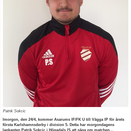
Matcher
Nyförvärv och Förluster
Patrik Sokcic
Imorgon, den 24/4, kommer Asarums IF/FK U till Vägga IP för årets
första Karlshamnsderby i division 5. Detta har morgondagens
lagkapten Patrik Sokcic i Högadals IS att säga om matchen...