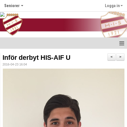
Seniorer
Logga in
Hem
Inför derbyt HIS-AIF U
<
>
2016-04-23 16:04
Nyheter
Kalender
Truppen
Bildgalleri
Dokument
Kontakt