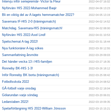
Intervju inför seriepremiär- Victor la Fleur
2022-04-07 16:02
Nyförvärv HIS 2022-Mohammed Baqir
2022-04-06 13:23
Bli en viktig del av A-lagets hemmamatcher 2022?
2022-04-05 13:19
Saxemara IF-HIS 2-0 (träningsmatch)
2022-04-02 14:52
Matchdag. Saxemara-HIS (träningsmatch!
2022-04-02 08:00
Nyförvärv HIS 2022-Axel Lind!
2022-04-01 10:53
Spelschemat A-lag 2022!
2022-03-31 18:44
Nya funktionärer A-lag sökes
2022-03-30 12:55
Sammanfattning årsmöte
2022-03-29 09:03
Det händer vecka 13 i HIS-familjen
2022-03-27 18:35
Ronneby BK-HIS 1-3!
2022-03-26 18:12
Inför Ronneby BK borta (träningsmatch)
2022-03-25 08:42
Fotbollsskola 2022
2022-03-24 08:52
GÅ-fotboll varje onsdag
2022-03-22 18:04
Gölarundan varje söndag
2022-03-20 06:01
Ledarstaben 2022!
2022-03-19 09:35
Spelarförlängning HIS 2022-William Jönsson
2022-03-15 15:21