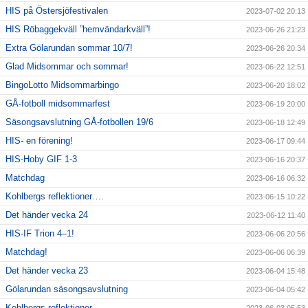
HIS på Östersjöfestivalen
2023-07-02 20:13
HIS Röbaggekväll ”hemvändarkväll”!
2023-06-26 21:23
Extra Gölarundan sommar 10/7!
2023-06-26 20:34
Glad Midsommar och sommar!
2023-06-22 12:51
BingoLotto Midsommarbingo
2023-06-20 18:02
GÅ-fotboll midsommarfest
2023-06-19 20:00
Säsongsavslutning GÅ-fotbollen 19/6
2023-06-18 12:49
HIS- en förening!
2023-06-17 09:44
HIS-Hoby GIF 1-3
2023-06-16 20:37
Matchdag
2023-06-16 06:32
Kohlbergs reflektioner….
2023-06-15 10:22
Det händer vecka 24
2023-06-12 11:40
HIS-IF Trion 4–1!
2023-06-06 20:56
Matchdag!
2023-06-06 06:39
Det händer vecka 23
2023-06-04 15:48
Gölarundan säsongsavslutning
2023-06-04 05:42
Kohlbergs reflektioner….
2023-06-03 05:53