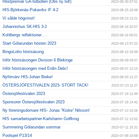
Höstpremiär GÅ-fotbollen (Obs ny tid!)
2023-08-30 07:51
HIS-Björkenäs-Pukaviks IF 4-2
2023-08-25 20:08
Vi sålde högvinst!
2023-08-23 13:21
Johannishus SK-HIS 3-2
2023-08-18 20:57
Kohlbergs reflektioner….
2023-08-16 06:51
Start Gölarundan hösten 2023
2023-08-13 07:22
BingoLotto höstsäsong
2023-08-10 20:09
Inför höstsäsongen Division 6 Blekinge
2023-08-09 09:57
Inför höstsäsongen med Erdin Delic!
2023-08-07 12:15
Nyförvärv HIS-Johan Beike!
2023-08-03 12:27
ÖSTERSJÖFESTIVALEN 2023- STORT TACK!
2023-07-23 11:27
Östersjöfestivalen 2023
2023-07-19 12:49
Sponsorer Östersjöfestivalen 2023
2023-07-18 14:42
Ny föreningsdomare HIS- Jonas ”Kiske” Nilsson!
2023-07-13 10:26
HIS samarbetspartner-Karlshamn Golfkrog
2023-07-12 12:02
Summering Gölarundan sommar
2023-07-11 15:31
Poolspel P13/14
2023-07-08 10:58