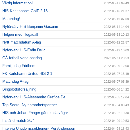
Viktig information!
2022-05-17 09:49
HIS-Kristianopel GoIF 2-13
2022-05-16 21:37
Matchdag!
2022-05-16 07:59
Nyförvärv HIS-Benjamin Gacanin
2022-05-14 14:04
Helgen med Högadal!
2022-05-13 10:13
Nytt matchdatum A-lag
2022-05-12 21:57
Nyförvärv HIS-Erdin Delic
2022-05-12 16:09
GÅ-fotboll varje onsdag
2022-05-11 20:53
Familjedag Fridhem
2022-05-09 12:00
FK Karlshamn United-HIS 2-1
2022-05-07 16:19
Matchdag A-lag
2022-05-07 05:39
Bingolottsförsäljning
2022-05-06 14:22
Nyförvärv HIS-Alessandro Orefice De
2022-05-05 17:04
Top Score- Ny samarbetspartner
2022-05-04 09:43
HIS och Johan Fhager går skilda vägar
2022-05-02 10:30
Inställd match 30/4
2022-04-29 19:53
Intervju Ungdomssektionen- Per Andersson
2022-04-28 18:43