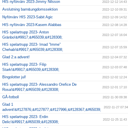
HIS nyförvärv 2023-Jimmy Nilsson
2022-12-12 14:43
Avslutning barn&ungdomssektion
2022-12-10 09:31
Nyförvärv HIS 2023-Sabit Agic
2022-12-09 14:52
HIS nyförvärv 2023-Kasem Alabbas
2022-12-08 14:28
HIS spelartrupp 2023- Anton
2022-12-07 16:04
Gränbo!&#9917;&#65039;&#128308;
HIS spelartrupp 2023- Imad ”Imme”
2022-12-07 15:59
Chehab!&#9917;&#65039;&#128308;
Glad 2:a advent!
2022-12-04 07:32
HIS spelartrupp 2023- Filip
2022-12-03 07:48
Stark!&#9917;&#65039;&#128308;
Bingolotter jul!
2022-12-02 12:24
HIS spelartrupp 2023- Alessandro Orefice De
2022-12-01 17:10
Rosa!&#9917;&#65039;&#128308;
GÅ-fotboll
2022-11-30 09:38
Glad 1
2022-11-27 07:34
advent!&#127876;&#127877;&#127996;&#128367;&#65039;
HIS spelartrupp 2023- Erdin
2022-11-25 11:43
Delic!&#9917;&#65039;&#128308;