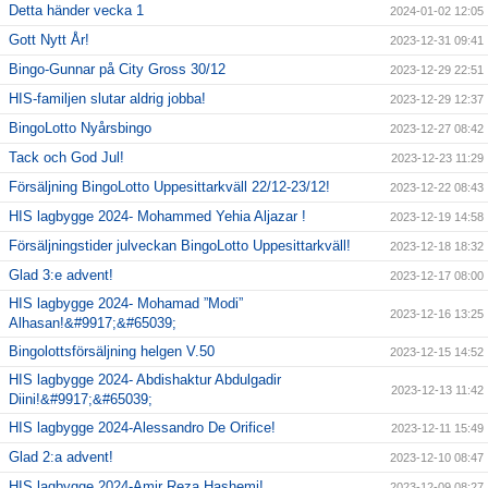
Detta händer vecka 1
2024-01-02 12:05
Gott Nytt År!
2023-12-31 09:41
Bingo-Gunnar på City Gross 30/12
2023-12-29 22:51
HIS-familjen slutar aldrig jobba!
2023-12-29 12:37
BingoLotto Nyårsbingo
2023-12-27 08:42
Tack och God Jul!
2023-12-23 11:29
Försäljning BingoLotto Uppesittarkväll 22/12-23/12!
2023-12-22 08:43
HIS lagbygge 2024- Mohammed Yehia Aljazar !
2023-12-19 14:58
Försäljningstider julveckan BingoLotto Uppesittarkväll!
2023-12-18 18:32
Glad 3:e advent!
2023-12-17 08:00
HIS lagbygge 2024- Mohamad ”Modi”
2023-12-16 13:25
Alhasan!&#9917;&#65039;
Bingolottsförsäljning helgen V.50
2023-12-15 14:52
HIS lagbygge 2024- Abdishaktur Abdulgadir
2023-12-13 11:42
Diini!&#9917;&#65039;
HIS lagbygge 2024-Alessandro De Orifice!
2023-12-11 15:49
Glad 2:a advent!
2023-12-10 08:47
HIS lagbygge 2024-Amir Reza Hashemi!
2023-12-09 08:27