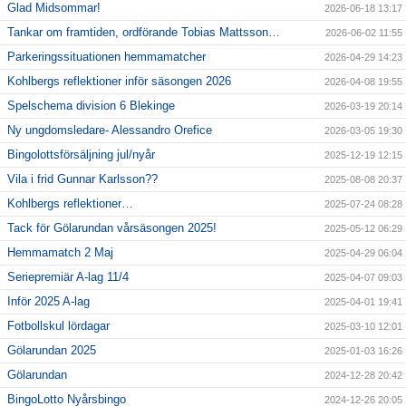
Glad Midsommar!
2026-06-18 13:17
Tankar om framtiden, ordförande Tobias Mattsson…
2026-06-02 11:55
Parkeringssituationen hemmamatcher
2026-04-29 14:23
Kohlbergs reflektioner inför säsongen 2026
2026-04-08 19:55
Spelschema division 6 Blekinge
2026-03-19 20:14
Ny ungdomsledare- Alessandro Orefice
2026-03-05 19:30
Bingolottsförsäljning jul/nyår
2025-12-19 12:15
Vila i frid Gunnar Karlsson??
2025-08-08 20:37
Kohlbergs reflektioner…
2025-07-24 08:28
Tack för Gölarundan vårsäsongen 2025!
2025-05-12 06:29
Hemmamatch 2 Maj
2025-04-29 06:04
Seriepremiär A-lag 11/4
2025-04-07 09:03
Inför 2025 A-lag
2025-04-01 19:41
Fotbollskul lördagar
2025-03-10 12:01
Gölarundan 2025
2025-01-03 16:26
Gölarundan
2024-12-28 20:42
BingoLotto Nyårsbingo
2024-12-26 20:05