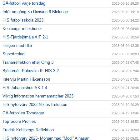
GÅ-fotboll varje torsdag
2023-05-10 19:26
Inför omgång 5 i Division 6 Blekinge
2023-05-10 19:18
HIS fotbollsskola 2023
2023-05-08 14:22
Kohlbergs reflektioner
2023-05-06 08:00
HIS-Fjärdsjömåla AIF 2-1
2023-05-05 20:56
Helgen med HIS
2023-05-04 12:36
Superfredag!
2023-05-03 10:03
Tränarreflektion efter Omg 3
2023-04-29 07:45
Björkenäs-Pukaviks IF-HIS 3-2
2023-04-29 07:44
Intervju Martin Håkansson
2023-04-26 07:01
HIS-Johannishus SK 1-4
2023-04-21 20:48
Viktig information hemmamatcher 2023
2023-04-20 07:53
HIS nyförvärv 2023-Niklas Eriksson
2023-04-19 20:29
GÅ-fotbollen Torsdagar
2023-04-19 13:46
Top Score Profiles
2023-04-18 16:52
Fredrik Kohlbergs Reflektion
2023-04-17 16:00
HIS nyförvärv 2023- Mohammad ”Modi” Alhasan
2023-04-16 09:01