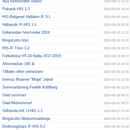
Nya funktionärer sökes!
2024-09-17 11:52
Pukavik-HIS 1-3
2024-09-06 19:44
HIS-Belganet Hallabro IF 3-1
2024-08-30 19:52
Hällaryds IF-HIS 1-1
2024-08-23 20:32
Gölarundan höst/vinter 2024
2024-08-22 12:21
BingoLotto höst
2024-08-20 19:45
HIS-IF Trion 1-2
2024-08-16 20:15
Fotbollskul HT-24 födda 2017-2019
2024-08-14 08:17
Allsvenskan 100 år
2024-08-13 15:54
Tillbaks efter semestern
2024-08-05 12:00
Intervju Muamer ”Mojje” Jejna!
2024-07-31 21:28
Sommarläsning Fredrik Kohlberg
2024-06-30 12:39
Glad sommar!
2024-06-28 09:12
Glad Midsommar!
2024-06-21 06:21
Sillhövda AIK U-HIS 1-1
2024-06-17 21:49
BingoLotto Midsommarbingo
2024-06-16 07:50
Drottningskärs IF-HIS 0-2
2024-06-15 15:48