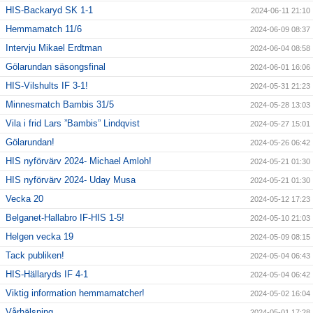
HIS-Backaryd SK 1-1
2024-06-11 21:10
Hemmamatch 11/6
2024-06-09 08:37
Intervju Mikael Erdtman
2024-06-04 08:58
Gölarundan säsongsfinal
2024-06-01 16:06
HIS-Vilshults IF 3-1!
2024-05-31 21:23
Minnesmatch Bambis 31/5
2024-05-28 13:03
Vila i frid Lars ”Bambis” Lindqvist
2024-05-27 15:01
Gölarundan!
2024-05-26 06:42
HIS nyförvärv 2024- Michael Amloh!
2024-05-21 01:30
HIS nyförvärv 2024- Uday Musa
2024-05-21 01:30
Vecka 20
2024-05-12 17:23
Belganet-Hallabro IF-HIS 1-5!
2024-05-10 21:03
Helgen vecka 19
2024-05-09 08:15
Tack publiken!
2024-05-04 06:43
HIS-Hällaryds IF 4-1
2024-05-04 06:42
Viktig information hemmamatcher!
2024-05-02 16:04
Vårhälsning
2024-05-01 17:28