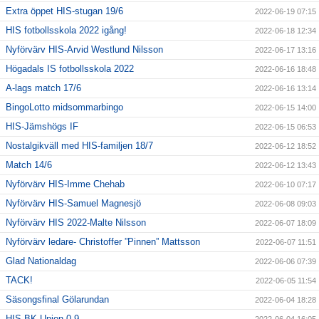
Extra öppet HIS-stugan 19/6
2022-06-19 07:15
HIS fotbollsskola 2022 igång!
2022-06-18 12:34
Nyförvärv HIS-Arvid Westlund Nilsson
2022-06-17 13:16
Högadals IS fotbollsskola 2022
2022-06-16 18:48
A-lags match 17/6
2022-06-16 13:14
BingoLotto midsommarbingo
2022-06-15 14:00
HIS-Jämshögs IF
2022-06-15 06:53
Nostalgikväll med HIS-familjen 18/7
2022-06-12 18:52
Match 14/6
2022-06-12 13:43
Nyförvärv HIS-Imme Chehab
2022-06-10 07:17
Nyförvärv HIS-Samuel Magnesjö
2022-06-08 09:03
Nyförvärv HIS 2022-Malte Nilsson
2022-06-07 18:09
Nyförvärv ledare- Christoffer ”Pinnen” Mattsson
2022-06-07 11:51
Glad Nationaldag
2022-06-06 07:39
TACK!
2022-06-05 11:54
Säsongsfinal Gölarundan
2022-06-04 18:28
HIS-BK Union 0-9
2022-06-04 16:05