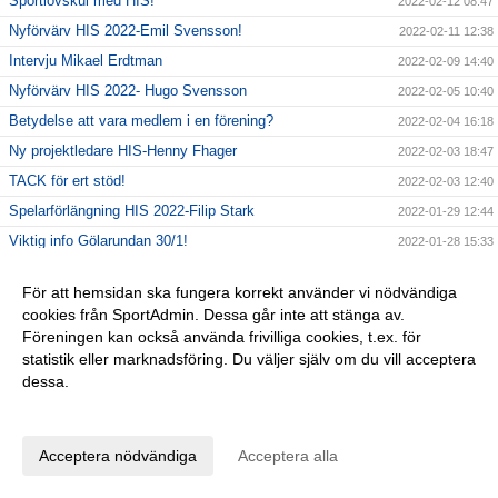
Sportlovskul med HIS!
2022-02-12 08:47
Nyförvärv HIS 2022-Emil Svensson!
2022-02-11 12:38
Intervju Mikael Erdtman
2022-02-09 14:40
Nyförvärv HIS 2022- Hugo Svensson
2022-02-05 10:40
Betydelse att vara medlem i en förening?
2022-02-04 16:18
Ny projektledare HIS-Henny Fhager
2022-02-03 18:47
TACK för ert stöd!
2022-02-03 12:40
Spelarförlängning HIS 2022-Filip Stark
2022-01-29 12:44
Viktig info Gölarundan 30/1!
2022-01-28 15:33
Nytt datum GÅ-fotbollen
2022-01-19 18:55
För att hemsidan ska fungera korrekt använder vi nödvändiga
U-lag uppstart!
2022-01-18 17:31
cookies från SportAdmin. Dessa går inte att stänga av.
Upptaktsträff A-laget 2022!
2022-01-14 18:41
Föreningen kan också använda frivilliga cookies, t.ex. för
statistik eller marknadsföring. Du väljer själv om du vill acceptera
Tack våra sponsorer!
2022-01-14 11:30
dessa.
Nya restriktioner från 14/1!
2022-01-13 14:02
Anpassa dina val
Uppstart 2022
2022-01-12 16:48
BingoLotto säsongsstart!
2022-01-07 11:57
Acceptera nödvändiga
Acceptera alla
Gott Nytt År!
2021-12-31 15:19