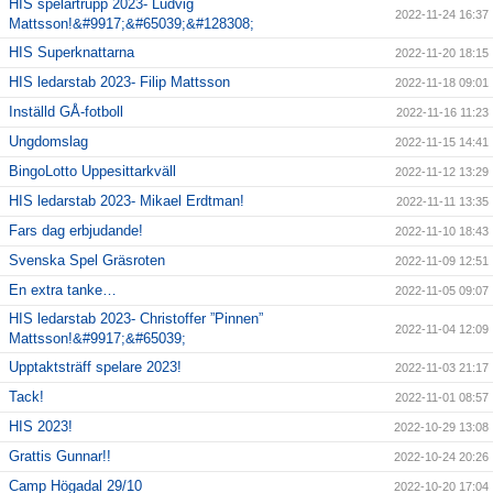
HIS spelartrupp 2023- Ludvig
2022-11-24 16:37
Mattsson!&#9917;&#65039;&#128308;
HIS Superknattarna
2022-11-20 18:15
HIS ledarstab 2023- Filip Mattsson
2022-11-18 09:01
Inställd GÅ-fotboll
2022-11-16 11:23
Ungdomslag
2022-11-15 14:41
BingoLotto Uppesittarkväll
2022-11-12 13:29
HIS ledarstab 2023- Mikael Erdtman!
2022-11-11 13:35
Fars dag erbjudande!
2022-11-10 18:43
Svenska Spel Gräsroten
2022-11-09 12:51
En extra tanke…
2022-11-05 09:07
HIS ledarstab 2023- Christoffer ”Pinnen”
2022-11-04 12:09
Mattsson!&#9917;&#65039;
Upptaktsträff spelare 2023!
2022-11-03 21:17
Tack!
2022-11-01 08:57
HIS 2023!
2022-10-29 13:08
Grattis Gunnar!!
2022-10-24 20:26
Camp Högadal 29/10
2022-10-20 17:04