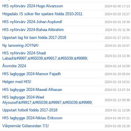
HIS nyförvärv 2024-Hugo Alvarsson
2024-02-06 17:13
Högadals IS söker fler spelare födda 2010-2011
2024-02-02 10:27
HIS nyförvärv 2024-Johan Asplund!
2024-02-01 19:39
HIS nyförvärv 2024-Bahaa Alibrahim
2024-01-31 11:36
Uppstart lag för barn födda 2017-2018
2024-01-27 10:51
Ny lansering-JOYNA!
2024-01-26 10:07
HIS nyförvärv 2024-Shadi
2024-01-24 13:36
Labad!&#9997;&#65039;&#9917;&#65039;&#9989;
Årsmöte 2024
2024-01-24 10:58
HIS lagbygge 2024-Mansor Fajadh
2024-01-20 05:04
Helgen med HIS!
2024-01-19 10:01
HIS lagbygge 2024-Mawali Alhasan
2024-01-13 07:34
HIS lagbygge 2024-Wael
2024-01-12 09:38
Alyousef!&#9917;&#65039;&#9997;&#65039;&#9989;
Uppstart fotboll födda 2017-2018
2024-01-11 12:06
HIS lagbygge 2024-Niklas Eriksson
2024-01-06 07:21
Vårpremiär Gölarundan 7/1!
2024-01-05 15:28