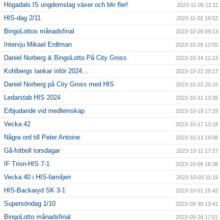
Högadals IS ungdomslag växer och blir fler!
2023-11-05 12:11
HIS-dag 2/11
2023-11-02 19:52
BingoLottos månadsfinal
2023-10-28 09:13
Intervju Mikael Erdtman
2023-10-26 12:55
Daniel Norberg & BingoLotto På City Gross
2023-10-24 12:13
Kohlbergs tankar inför 2024…
2023-10-22 20:17
Daniel Norberg på City Gross med HIS
2023-10-22 20:15
Ledarstab HIS 2024
2023-10-21 13:39
Erbjudande vid medlemskap
2023-10-19 17:29
Vecka 42
2023-10-17 13:18
Några ord till Peter Antoine
2023-10-13 14:08
Gå-fotboll torsdagar
2023-10-11 17:27
IF Trion-HIS 7-1
2023-10-08 16:38
Vecka 40 i HIS-familjen
2023-10-03 11:19
HIS-Backaryd SK 3-1
2023-10-01 15:42
Supersöndag 1/10
2023-09-30 13:41
BingoLotto månadsfinal
2023-09-28 17:01