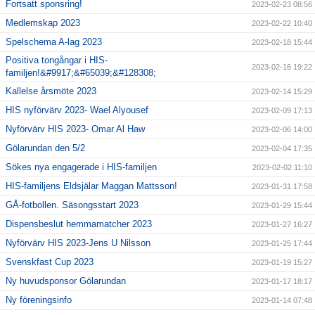
Fortsatt sponsring!
2023-02-23 08:56
Medlemskap 2023
2023-02-22 10:40
Spelschema A-lag 2023
2023-02-18 15:44
Positiva tongångar i HIS-
2023-02-16 19:22
familjen!&#9917;&#65039;&#128308;
Kallelse årsmöte 2023
2023-02-14 15:29
HIS nyförvärv 2023- Wael Alyousef
2023-02-09 17:13
Nyförvärv HIS 2023- Omar Al Haw
2023-02-06 14:00
Gölarundan den 5/2
2023-02-04 17:35
Sökes nya engagerade i HIS-familjen
2023-02-02 11:10
HIS-familjens Eldsjälar Maggan Mattsson!
2023-01-31 17:58
GÅ-fotbollen. Säsongsstart 2023
2023-01-29 15:44
Dispensbeslut hemmamatcher 2023
2023-01-27 16:27
Nyförvärv HIS 2023-Jens U Nilsson
2023-01-25 17:44
Svenskfast Cup 2023
2023-01-19 15:27
Ny huvudsponsor Gölarundan
2023-01-17 18:17
Ny föreningsinfo
2023-01-14 07:48