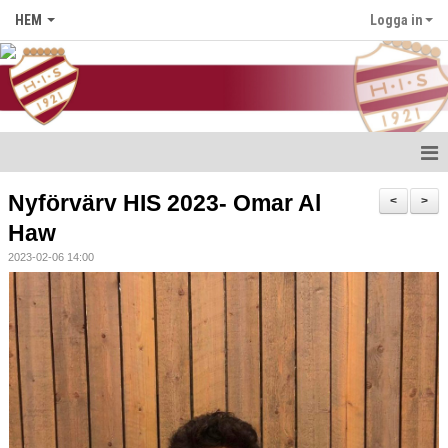
HEM
Logga in
Hem
Nyförvärv HIS 2023- Omar Al
<
>
Haw
Nyheter
2023-02-06 14:00
Föreningen
Medlem i HIS
Kontakt
Kalender