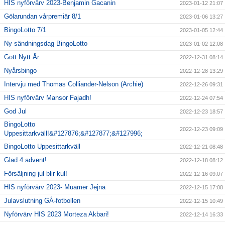
HIS nyförvärv 2023-Benjamin Gacanin
2023-01-12 21:07
Gölarundan vårpremiär 8/1
2023-01-06 13:27
BingoLotto 7/1
2023-01-05 12:44
Ny sändningsdag BingoLotto
2023-01-02 12:08
Gott Nytt År
2022-12-31 08:14
Nyårsbingo
2022-12-28 13:29
Intervju med Thomas Colliander-Nelson (Archie)
2022-12-26 09:31
HIS nyförvärv Mansor Fajadh!
2022-12-24 07:54
God Jul
2022-12-23 18:57
BingoLotto
2022-12-23 09:09
Uppesittarkväll!&#127876;&#127877;&#127996;
BingoLotto Uppesittarkväll
2022-12-21 08:48
Glad 4 advent!
2022-12-18 08:12
Försäljning jul blir kul!
2022-12-16 09:07
HIS nyförvärv 2023- Muamer Jejna
2022-12-15 17:08
Julavslutning GÅ-fotbollen
2022-12-15 10:49
Nyförvärv HIS 2023 Morteza Akbari!
2022-12-14 16:33