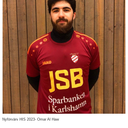
Våra lag
Matcher
Gölarundan
Styrelse Högadals IS
Hyra Klubbstuga
Nyförvärv HIS 2023- Omar Al Haw