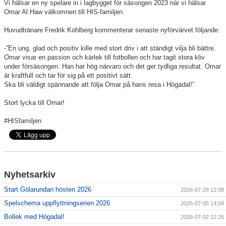
Vi hälsar en ny spelare in i lagbygget för säsongen 2023 när vi hälsar
Omar Al Haw välkomnen till HIS-familjen.
Huvudtränare Fredrik Kohlberg kommenterar senaste nyförvärvet följande:
-”En ung, glad och positiv kille med stort driv i att ständigt vilja bli bättre.
Omar visar en passion och kärlek till fotbollen och har tagit stora kliv
under försäsongen. Han har hög närvaro och det ger tydliga resultat. Omar
är kraftfull och tar för sig på ett positivt sätt.
Ska bli väldigt spännande att följa Omar på hans resa i Högadal!”
Stort lycka till Omar!
#HISfamiljen
Nyhetsarkiv
Start Gölarundan hösten 2026
2026-07-28 12:08
Spelschema uppflyttningserien 2026
2026-07-05 14:04
Bollek med Högadal!
2026-07-02 12:26