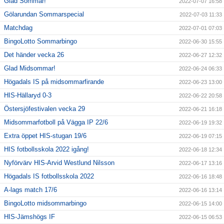
Glad Sommar!
2022-07-07 16:58
Gölarundan Sommarspecial
2022-07-03 11:33
Matchdag
2022-07-01 07:03
BingoLotto Sommarbingo
2022-06-30 15:55
Det händer vecka 26
2022-06-27 12:32
Glad Midsommar!
2022-06-24 06:33
Högadals IS på midsommarfirande
2022-06-23 13:00
HIS-Hällaryd 0-3
2022-06-22 20:58
Östersjöfestivalen vecka 29
2022-06-21 16:18
Midsommarfotboll på Vägga IP 22/6
2022-06-19 19:32
Extra öppet HIS-stugan 19/6
2022-06-19 07:15
HIS fotbollsskola 2022 igång!
2022-06-18 12:34
Nyförvärv HIS-Arvid Westlund Nilsson
2022-06-17 13:16
Högadals IS fotbollsskola 2022
2022-06-16 18:48
A-lags match 17/6
2022-06-16 13:14
BingoLotto midsommarbingo
2022-06-15 14:00
HIS-Jämshögs IF
2022-06-15 06:53