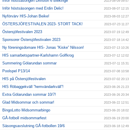
Inför höstsäsongen Division 6 Blekinge
2023-08-09 09:57
Inför höstsäsongen med Erdin Delic!
2023-08-07 12:15
Nyförvärv HIS-Johan Beike!
2023-08-03 12:27
ÖSTERSJÖFESTIVALEN 2023- STORT TACK!
2023-07-23 11:27
Östersjöfestivalen 2023
2023-07-19 12:49
Sponsorer Östersjöfestivalen 2023
2023-07-18 14:42
Ny föreningsdomare HIS- Jonas ”Kiske” Nilsson!
2023-07-13 10:26
HIS samarbetspartner-Karlshamn Golfkrog
2023-07-12 12:02
Summering Gölarundan sommar
2023-07-11 15:31
Poolspel P13/14
2023-07-08 10:58
HIS på Östersjöfestivalen
2023-07-02 20:13
HIS Röbaggekväll ”hemvändarkväll”!
2023-06-26 21:23
Extra Gölarundan sommar 10/7!
2023-06-26 20:34
Glad Midsommar och sommar!
2023-06-22 12:51
BingoLotto Midsommarbingo
2023-06-20 18:02
GÅ-fotboll midsommarfest
2023-06-19 20:00
Säsongsavslutning GÅ-fotbollen 19/6
2023-06-18 12:49