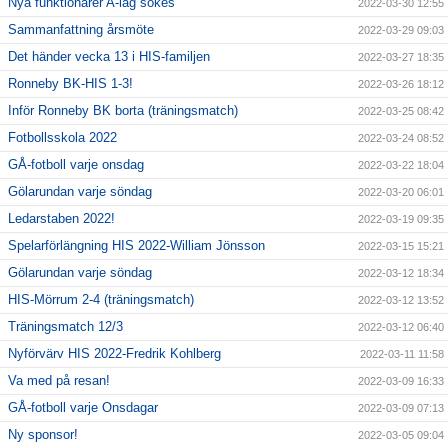
Nya funktionärer A-lag sökes
2022-03-30 12:55
Sammanfattning årsmöte
2022-03-29 09:03
Det händer vecka 13 i HIS-familjen
2022-03-27 18:35
Ronneby BK-HIS 1-3!
2022-03-26 18:12
Inför Ronneby BK borta (träningsmatch)
2022-03-25 08:42
Fotbollsskola 2022
2022-03-24 08:52
GÅ-fotboll varje onsdag
2022-03-22 18:04
Gölarundan varje söndag
2022-03-20 06:01
Ledarstaben 2022!
2022-03-19 09:35
Spelarförlängning HIS 2022-William Jönsson
2022-03-15 15:21
Gölarundan varje söndag
2022-03-12 18:34
HIS-Mörrum 2-4 (träningsmatch)
2022-03-12 13:52
Träningsmatch 12/3
2022-03-12 06:40
Nyförvärv HIS 2022-Fredrik Kohlberg
2022-03-11 11:58
Va med på resan!
2022-03-09 16:33
GÅ-fotboll varje Onsdagar
2022-03-09 07:13
Ny sponsor!
2022-03-05 09:04