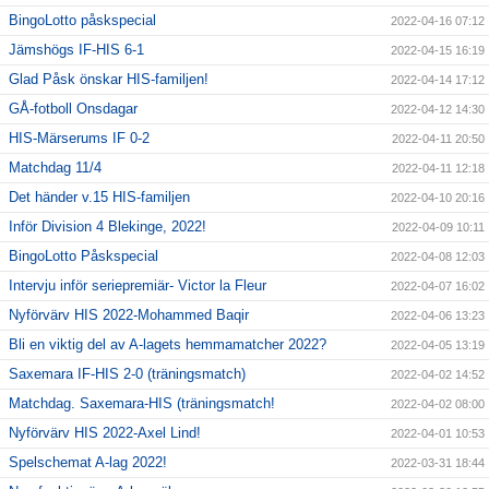
BingoLotto påskspecial
2022-04-16 07:12
Jämshögs IF-HIS 6-1
2022-04-15 16:19
Glad Påsk önskar HIS-familjen!
2022-04-14 17:12
GÅ-fotboll Onsdagar
2022-04-12 14:30
HIS-Märserums IF 0-2
2022-04-11 20:50
Matchdag 11/4
2022-04-11 12:18
Det händer v.15 HIS-familjen
2022-04-10 20:16
Inför Division 4 Blekinge, 2022!
2022-04-09 10:11
BingoLotto Påskspecial
2022-04-08 12:03
Intervju inför seriepremiär- Victor la Fleur
2022-04-07 16:02
Nyförvärv HIS 2022-Mohammed Baqir
2022-04-06 13:23
Bli en viktig del av A-lagets hemmamatcher 2022?
2022-04-05 13:19
Saxemara IF-HIS 2-0 (träningsmatch)
2022-04-02 14:52
Matchdag. Saxemara-HIS (träningsmatch!
2022-04-02 08:00
Nyförvärv HIS 2022-Axel Lind!
2022-04-01 10:53
Spelschemat A-lag 2022!
2022-03-31 18:44