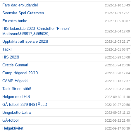
Fars dag erbjudande!
2022-11-10 18:43
Svenska Spel Gräsroten
2022-11-09 12:51
En extra tanke…
2022-11-05 09:07
HIS ledarstab 2023- Christoffer ”Pinnen”
2022-11-04 12:09
Mattsson!&#9917;&#65039;
Upptaktsträff spelare 2023!
2022-11-03 21:17
Tack!
2022-11-01 08:57
HIS 2023!
2022-10-29 13:08
Grattis Gunnar!!
2022-10-24 20:26
Camp Högadal 29/10
2022-10-20 17:04
CAMP Högadal!
2022-10-13 12:37
Tack för ert stöd!
2022-10-03 20:49
Helgen med HIS
2022-09-30 11:48
GÅ-fotboll 28/9 INSTÄLLD
2022-09-27 20:56
BingoLotto Extra
2022-09-27 11:13
GÅ-fotboll
2022-09-22 21:40
Helgaktivitet
2022-09-17 08:39