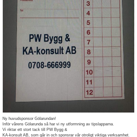
Våra lag
Matcher
Gölarundan
Styrelse Högadals IS
Hyra Klubbstuga
Ny huvudsponsor Gölarundan!
Inför vårens Gölarunda så har vi ny utformning av tipslapparna.
Vi riktar ett stort tack till PW Bygg &
KA-konsult AB, som går in och sponsrar vår otroligt viktiga verksamhet.