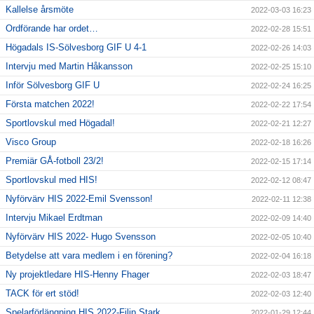
Kallelse årsmöte
2022-03-03 16:23
Ordförande har ordet…
2022-02-28 15:51
Högadals IS-Sölvesborg GIF U 4-1
2022-02-26 14:03
Intervju med Martin Håkansson
2022-02-25 15:10
Inför Sölvesborg GIF U
2022-02-24 16:25
Första matchen 2022!
2022-02-22 17:54
Sportlovskul med Högadal!
2022-02-21 12:27
Visco Group
2022-02-18 16:26
Premiär GÅ-fotboll 23/2!
2022-02-15 17:14
Sportlovskul med HIS!
2022-02-12 08:47
Nyförvärv HIS 2022-Emil Svensson!
2022-02-11 12:38
Intervju Mikael Erdtman
2022-02-09 14:40
Nyförvärv HIS 2022- Hugo Svensson
2022-02-05 10:40
Betydelse att vara medlem i en förening?
2022-02-04 16:18
Ny projektledare HIS-Henny Fhager
2022-02-03 18:47
TACK för ert stöd!
2022-02-03 12:40
Spelarförlängning HIS 2022-Filip Stark
2022-01-29 12:44