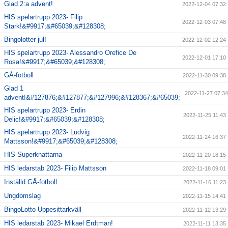
Glad 2:a advent!
2022-12-04 07:32
HIS spelartrupp 2023- Filip
2022-12-03 07:48
Stark!&#9917;&#65039;&#128308;
Bingolotter jul!
2022-12-02 12:24
HIS spelartrupp 2023- Alessandro Orefice De
2022-12-01 17:10
Rosa!&#9917;&#65039;&#128308;
GÅ-fotboll
2022-11-30 09:38
Glad 1
2022-11-27 07:34
advent!&#127876;&#127877;&#127996;&#128367;&#65039;
HIS spelartrupp 2023- Erdin
2022-11-25 11:43
Delic!&#9917;&#65039;&#128308;
HIS spelartrupp 2023- Ludvig
2022-11-24 16:37
Mattsson!&#9917;&#65039;&#128308;
HIS Superknattarna
2022-11-20 18:15
HIS ledarstab 2023- Filip Mattsson
2022-11-18 09:01
Inställd GÅ-fotboll
2022-11-16 11:23
Ungdomslag
2022-11-15 14:41
BingoLotto Uppesittarkväll
2022-11-12 13:29
HIS ledarstab 2023- Mikael Erdtman!
2022-11-11 13:35