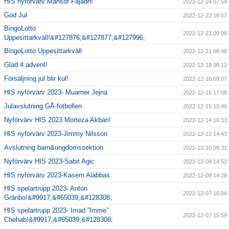
HIS nyförvärv Mansor Fajadh!
2022-12-24 07:54
God Jul
2022-12-23 18:57
BingoLotto
2022-12-23 09:09
Uppesittarkväll!&#127876;&#127877;&#127996;
BingoLotto Uppesittarkväll
2022-12-21 08:48
Glad 4 advent!
2022-12-18 08:12
Försäljning jul blir kul!
2022-12-16 09:07
HIS nyförvärv 2023- Muamer Jejna
2022-12-15 17:08
Julavslutning GÅ-fotbollen
2022-12-15 10:49
Nyförvärv HIS 2023 Morteza Akbari!
2022-12-14 16:33
HIS nyförvärv 2023-Jimmy Nilsson
2022-12-12 14:43
Avslutning barn&ungdomssektion
2022-12-10 09:31
Nyförvärv HIS 2023-Sabit Agic
2022-12-09 14:52
HIS nyförvärv 2023-Kasem Alabbas
2022-12-08 14:28
HIS spelartrupp 2023- Anton
2022-12-07 16:04
Gränbo!&#9917;&#65039;&#128308;
HIS spelartrupp 2023- Imad ”Imme”
2022-12-07 15:59
Chehab!&#9917;&#65039;&#128308;