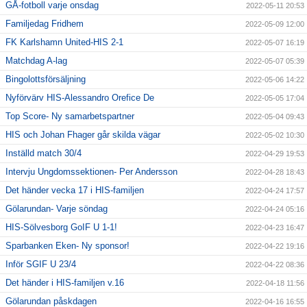
GÅ-fotboll varje onsdag
2022-05-11 20:53
Familjedag Fridhem
2022-05-09 12:00
FK Karlshamn United-HIS 2-1
2022-05-07 16:19
Matchdag A-lag
2022-05-07 05:39
Bingolottsförsäljning
2022-05-06 14:22
Nyförvärv HIS-Alessandro Orefice De
2022-05-05 17:04
Top Score- Ny samarbetspartner
2022-05-04 09:43
HIS och Johan Fhager går skilda vägar
2022-05-02 10:30
Inställd match 30/4
2022-04-29 19:53
Intervju Ungdomssektionen- Per Andersson
2022-04-28 18:43
Det händer vecka 17 i HIS-familjen
2022-04-24 17:57
Gölarundan- Varje söndag
2022-04-24 05:16
HIS-Sölvesborg GoIF U 1-1!
2022-04-23 16:47
Sparbanken Eken- Ny sponsor!
2022-04-22 19:16
Inför SGIF U 23/4
2022-04-22 08:36
Det händer i HIS-familjen v.16
2022-04-18 11:56
Gölarundan påskdagen
2022-04-16 16:55