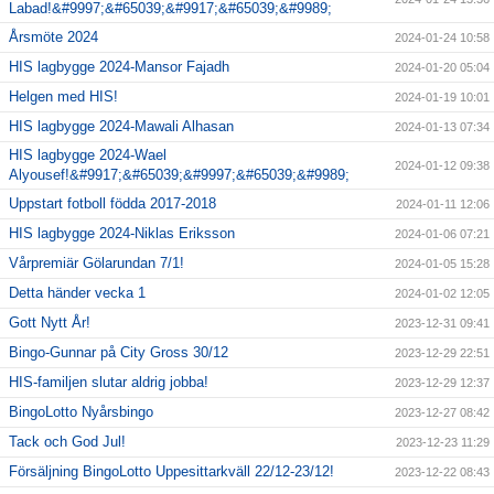
Labad!&#9997;&#65039;&#9917;&#65039;&#9989;
Årsmöte 2024
2024-01-24 10:58
HIS lagbygge 2024-Mansor Fajadh
2024-01-20 05:04
Helgen med HIS!
2024-01-19 10:01
HIS lagbygge 2024-Mawali Alhasan
2024-01-13 07:34
HIS lagbygge 2024-Wael
2024-01-12 09:38
Alyousef!&#9917;&#65039;&#9997;&#65039;&#9989;
Uppstart fotboll födda 2017-2018
2024-01-11 12:06
HIS lagbygge 2024-Niklas Eriksson
2024-01-06 07:21
Vårpremiär Gölarundan 7/1!
2024-01-05 15:28
Detta händer vecka 1
2024-01-02 12:05
Gott Nytt År!
2023-12-31 09:41
Bingo-Gunnar på City Gross 30/12
2023-12-29 22:51
HIS-familjen slutar aldrig jobba!
2023-12-29 12:37
BingoLotto Nyårsbingo
2023-12-27 08:42
Tack och God Jul!
2023-12-23 11:29
Försäljning BingoLotto Uppesittarkväll 22/12-23/12!
2023-12-22 08:43