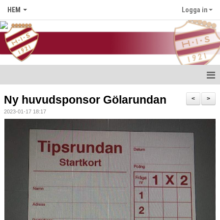
HEM
Logga in
Hem
Ny huvudsponsor Gölarundan
<
>
2023-01-17 18:17
Nyheter
Föreningen
Medlem i HIS
Kontakt
Kalender