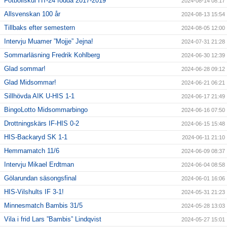
Fotbollskul HT-24 födda 2017-2019
2024-08-14 08:17
Allsvenskan 100 år
2024-08-13 15:54
Tillbaks efter semestern
2024-08-05 12:00
Intervju Muamer ”Mojje” Jejna!
2024-07-31 21:28
Sommarläsning Fredrik Kohlberg
2024-06-30 12:39
Glad sommar!
2024-06-28 09:12
Glad Midsommar!
2024-06-21 06:21
Sillhövda AIK U-HIS 1-1
2024-06-17 21:49
BingoLotto Midsommarbingo
2024-06-16 07:50
Drottningskärs IF-HIS 0-2
2024-06-15 15:48
HIS-Backaryd SK 1-1
2024-06-11 21:10
Hemmamatch 11/6
2024-06-09 08:37
Intervju Mikael Erdtman
2024-06-04 08:58
Gölarundan säsongsfinal
2024-06-01 16:06
HIS-Vilshults IF 3-1!
2024-05-31 21:23
Minnesmatch Bambis 31/5
2024-05-28 13:03
Vila i frid Lars ”Bambis” Lindqvist
2024-05-27 15:01