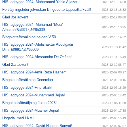
HIS lagbygge 2024- Mohammed Yehia Aljazar !
2023-12-19 14:58
Försäljningstider julveckan BingoLotto Uppesittarkväll!
2023-12-18 18:32
Glad 3:e advent!
2023-12-17 08:00
HIS lagbygge 2024- Mohamad ”Modi”
2023-12-16 13:25
Alhasan!&#9917;&#65039;
Bingolottsförsäljning helgen V.50
2023-12-15 14:52
HIS lagbygge 2024- Abdishaktur Abdulgadir
2023-12-13 11:42
Diini!&#9917;&#65039;
HIS lagbygge 2024-Alessandro De Orifice!
2023-12-11 15:49
Glad 2:a advent!
2023-12-10 08:47
HIS lagbygge 2024-Amir Reza Hashemi!
2023-12-09 08:27
Bingolottsförsäljning December
2023-12-08 10:16
HIS lagbygge 2024-Filip Stark!
2023-12-07 18:29
HIS lagbygge 2024-Muhammed Jejna!
2023-12-06 17:42
BingoLottsförsäljning Julen 2023!
2023-12-05 11:58
HIS lagbygge 2024-Muamer Jejna!
2023-12-04 17:38
Högadal med i KM!
2023-12-03 15:19
HIS lagbygge 2024- David Nilsson-Banyai!
2023-12-02 07:57