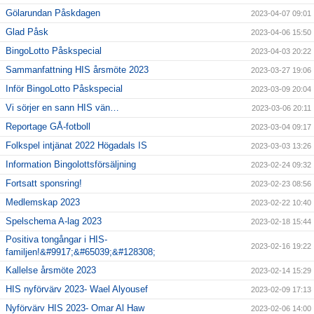
Gölarundan Påskdagen
2023-04-07 09:01
Glad Påsk
2023-04-06 15:50
BingoLotto Påskspecial
2023-04-03 20:22
Sammanfattning HIS årsmöte 2023
2023-03-27 19:06
Inför BingoLotto Påskspecial
2023-03-09 20:04
Vi sörjer en sann HIS vän…
2023-03-06 20:11
Reportage GÅ-fotboll
2023-03-04 09:17
Folkspel intjänat 2022 Högadals IS
2023-03-03 13:26
Information Bingolottsförsäljning
2023-02-24 09:32
Fortsatt sponsring!
2023-02-23 08:56
Medlemskap 2023
2023-02-22 10:40
Spelschema A-lag 2023
2023-02-18 15:44
Positiva tongångar i HIS-
2023-02-16 19:22
familjen!&#9917;&#65039;&#128308;
Kallelse årsmöte 2023
2023-02-14 15:29
HIS nyförvärv 2023- Wael Alyousef
2023-02-09 17:13
Nyförvärv HIS 2023- Omar Al Haw
2023-02-06 14:00