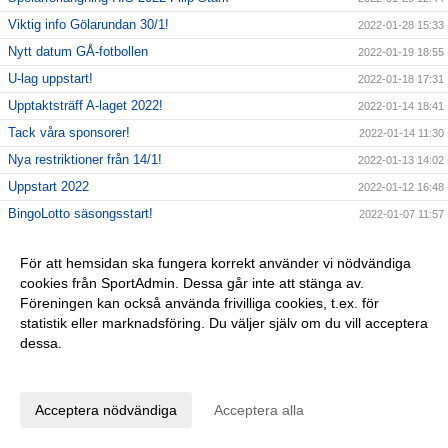
Viktig info Gölarundan 30/1!
2022-01-28 15:33
Nytt datum GÅ-fotbollen
2022-01-19 18:55
U-lag uppstart!
2022-01-18 17:31
Upptaktsträff A-laget 2022!
2022-01-14 18:41
Tack våra sponsorer!
2022-01-14 11:30
Nya restriktioner från 14/1!
2022-01-13 14:02
Uppstart 2022
2022-01-12 16:48
BingoLotto säsongsstart!
2022-01-07 11:57
Gott Nytt År!
2021-12-31 15:19
För att hemsidan ska fungera korrekt använder vi nödvändiga
BingoLotto Nyårsbingo
2021-12-27 12:10
cookies från SportAdmin. Dessa går inte att stänga av.
Nyförvärv HIS 2022-Andreas Särnby
2021-12-26 19:23
Föreningen kan också använda frivilliga cookies, t.ex. för
Obs ingen Gölarunda 26/12!
statistik eller marknadsföring. Du väljer själv om du vill acceptera
2021-12-26 09:28
dessa.
God Jul önskar HIS
2021-12-23 18:43
Anpassa dina val
Sista dagen försäljning Uppesittarkvällen
2021-12-23 09:25
BingoLotter Uppesittarkvällen
2021-12-21 12:17
Acceptera nödvändiga
Acceptera alla
Uppmärksamhet Karlshamns Kommun
2021-12-20 19:32