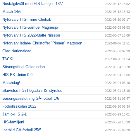
Nostalgikväll med HIS-familjen 18/7
2022-06-12 18:52
Match 14/6
2022-06-12 13:43
Nyförvärv HIS-Imme Chehab
2022-06-10 07:17
Nyförvärv HIS-Samuel Magnesjö
2022-06-08 09:03
Nyförvärv HIS 2022-Malte Nilsson
2022-06-07 18:09
Nyförvärv ledare- Christoffer ”Pinnen” Mattsson
2022-06-07 11:51
Glad Nationaldag
2022-06-06 07:39
TACK!
2022-06-05 11:54
Säsongsfinal Gölarundan
2022-06-04 18:28
HIS-BK Union 0-9
2022-06-04 16:05
Matchdag!
2022-06-04 06:10
Skrivelse från Högadals IS styrelse
2022-06-01 15:18
Säsongsavslutning GÅ-fotboll 1/6
2022-05-31 07:47
Fotbollsskolan 2022
2022-05-30 06:34
Jämjö-HIS 2-1
2022-05-29 16:01
HIS-familjen!
2022-05-26 18:29
Inställd GÅ-fotboll 25/5
2022-05-25 09:20