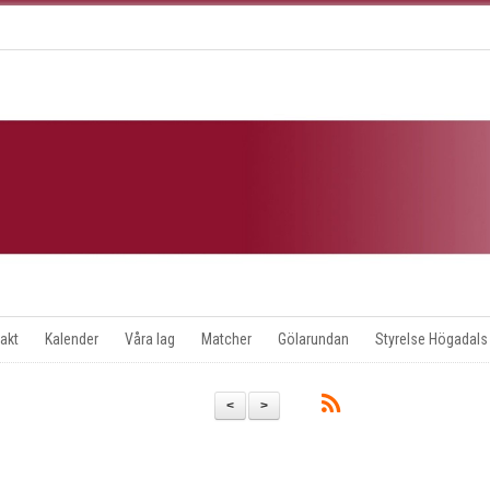
akt
Kalender
Våra lag
Matcher
Gölarundan
Styrelse Högadals
<
>