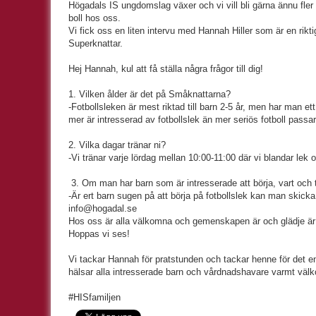
Högadals IS ungdomslag växer och vi vill bli gärna ännu fle
boll hos oss.
Vi fick oss en liten intervu med Hannah Hiller som är en rik
Superknattar.
Hej Hannah, kul att få ställa några frågor till dig!
1. Vilken ålder är det på Småknattarna?
-Fotbollsleken är mest riktad till barn 2-5 år, men har man et
mer är intresserad av fotbollslek än mer seriös fotboll passar
2. Vilka dagar tränar ni?
-Vi tränar varje lördag mellan 10:00-11:00 där vi blandar lek
3. Om man har barn som är intresserade att börja, vart och 
-Är ert barn sugen på att börja på fotbollslek kan man skicka e
info@hogadal.se
Hos oss är alla välkomna och gemenskapen är och glädje är a
Hoppas vi ses!
Vi tackar Hannah för pratstunden och tackar henne för det 
hälsar alla intresserade barn och vårdnadshavare varmt välko
#HISfamiljen