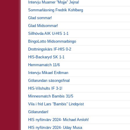
Intervju Muamer ”Mojje” Jejna!
Sommarläsning Fredrik Kohlberg
Glad sommar!
Glad Midsommar!
Sillhövda AIK U-HIS 1-1
BingoLotto Midsommarbingo
Drottningskärs IF-HIS 0-2
HIS-Backaryd SK 1-1
Hemmamatch 11/6
Intervju Mikael Erdtman
Gölarundan säsongsfinal
HIS-Vilshults IF 3-1!
Minnesmatch Bambis 31/5
Vila i frid Lars ”Bambis” Lindqvist
Gölarundan!
HIS nyförvärv 2024- Michael Amloh!
HIS nyförvärv 2024- Uday Musa