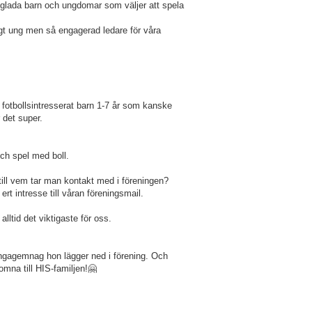
r glada barn och ungdomar som väljer att spela
tigt ung men så engagerad ledare för våra
t fotbollsintresserat barn 1-7 år som kanske
 det super.
 och spel med boll.
till vem tar man kontakt med i föreningen?
rt intresse till våran föreningsmail.
lltid det viktigaste för oss.
engagemnag hon lägger ned i förening. Och
mna till HIS-familjen!🤗