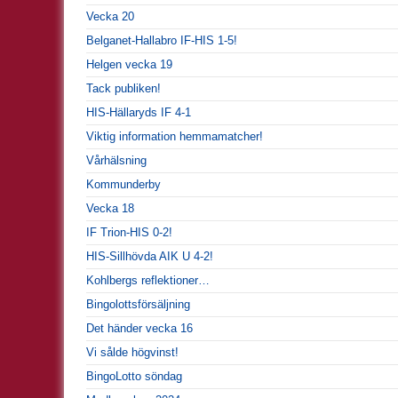
Vecka 20
Belganet-Hallabro IF-HIS 1-5!
Helgen vecka 19
Tack publiken!
HIS-Hällaryds IF 4-1
Viktig information hemmamatcher!
Vårhälsning
Kommunderby
Vecka 18
IF Trion-HIS 0-2!
HIS-Sillhövda AIK U 4-2!
Kohlbergs reflektioner…
Bingolottsförsäljning
Det händer vecka 16
Vi sålde högvinst!
BingoLotto söndag