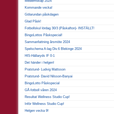
Medlemskap 2024
Kommande vecka!
Gölarundan påskdagen
Glad Påsk!
Fotbollskul lördag 30/3 (Påskafton)- INSTÄLLT!
BingoLottos Påskspecial!
Sammanfattning årsmöte 2024
Spelschema A-lag Div.6 Blekinge 2024
HIS-Hällaryds IF 0-1
Det händer i helgen!
Pratstund- Ludvig Mattsson
Pratstund- David Nilsson-Banyai
BingoLotto Påskspecial
GÅ-fotboll våren 2024
Resultat Wellness Studio Cup!
Inför Wellness Studio Cup!
Helgen vecka 9!