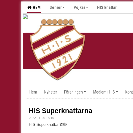
HEM
Senior
Pojkar
HIS knattar
Hem
Nyheter
Föreningen
Medlem i HIS
Kont
HIS Superknattarna
2022-11-20 18:15
HIS Superknattar!⚽️🔴