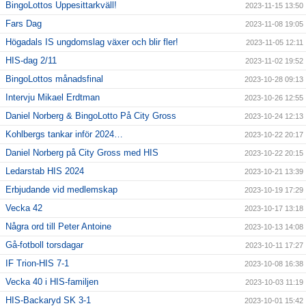
BingoLottos Uppesittarkväll!
2023-11-15 13:50
Fars Dag
2023-11-08 19:05
Högadals IS ungdomslag växer och blir fler!
2023-11-05 12:11
HIS-dag 2/11
2023-11-02 19:52
BingoLottos månadsfinal
2023-10-28 09:13
Intervju Mikael Erdtman
2023-10-26 12:55
Daniel Norberg & BingoLotto På City Gross
2023-10-24 12:13
Kohlbergs tankar inför 2024…
2023-10-22 20:17
Daniel Norberg på City Gross med HIS
2023-10-22 20:15
Ledarstab HIS 2024
2023-10-21 13:39
Erbjudande vid medlemskap
2023-10-19 17:29
Vecka 42
2023-10-17 13:18
Några ord till Peter Antoine
2023-10-13 14:08
Gå-fotboll torsdagar
2023-10-11 17:27
IF Trion-HIS 7-1
2023-10-08 16:38
Vecka 40 i HIS-familjen
2023-10-03 11:19
HIS-Backaryd SK 3-1
2023-10-01 15:42