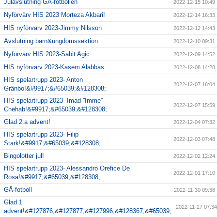
Julavslutning GÅ-fotbollen
2022-12-15 10:49
Nyförvärv HIS 2023 Morteza Akbari!
2022-12-14 16:33
HIS nyförvärv 2023-Jimmy Nilsson
2022-12-12 14:43
Avslutning barn&ungdomssektion
2022-12-10 09:31
Nyförvärv HIS 2023-Sabit Agic
2022-12-09 14:52
HIS nyförvärv 2023-Kasem Alabbas
2022-12-08 14:28
HIS spelartrupp 2023- Anton
2022-12-07 16:04
Gränbo!&#9917;&#65039;&#128308;
HIS spelartrupp 2023- Imad ”Imme”
2022-12-07 15:59
Chehab!&#9917;&#65039;&#128308;
Glad 2:a advent!
2022-12-04 07:32
HIS spelartrupp 2023- Filip
2022-12-03 07:48
Stark!&#9917;&#65039;&#128308;
Bingolotter jul!
2022-12-02 12:24
HIS spelartrupp 2023- Alessandro Orefice De
2022-12-01 17:10
Rosa!&#9917;&#65039;&#128308;
GÅ-fotboll
2022-11-30 09:38
Glad 1
2022-11-27 07:34
advent!&#127876;&#127877;&#127996;&#128367;&#65039;