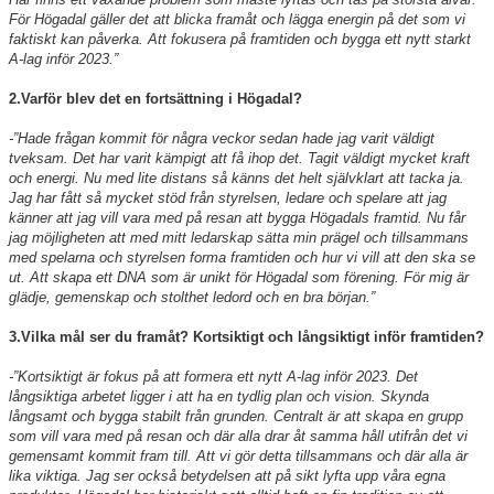
För Högadal gäller det att blicka framåt och lägga energin på det som vi
faktiskt kan påverka. Att fokusera på framtiden och bygga ett nytt starkt
A-lag inför 2023.”
2.Varför blev det en fortsättning i Högadal?
-”Hade frågan kommit för några veckor sedan hade jag varit väldigt
tveksam. Det har varit kämpigt att få ihop det. Tagit väldigt mycket kraft
och energi. Nu med lite distans så känns det helt självklart att tacka ja.
Jag har fått så mycket stöd från styrelsen, ledare och spelare att jag
känner att jag vill vara med på resan att bygga Högadals framtid. Nu får
jag möjligheten att med mitt ledarskap sätta min prägel och tillsammans
med spelarna och styrelsen forma framtiden och hur vi vill att den ska se
ut. Att skapa ett DNA som är unikt för Högadal som förening. För mig är
glädje, gemenskap och stolthet ledord och en bra början.”
3.Vilka mål ser du framåt? Kortsiktigt och långsiktigt inför framtiden?
-”Kortsiktigt är fokus på att formera ett nytt A-lag inför 2023. Det
långsiktiga arbetet ligger i att ha en tydlig plan och vision. Skynda
långsamt och bygga stabilt från grunden. Centralt är att skapa en grupp
som vill vara med på resan och där alla drar åt samma håll utifrån det vi
gemensamt kommit fram till. Att vi gör detta tillsammans och där alla är
lika viktiga. Jag ser också betydelsen att på sikt lyfta upp våra egna