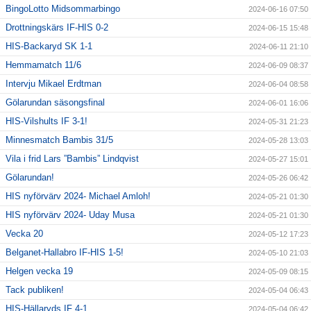
BingoLotto Midsommarbingo
2024-06-16 07:50
Drottningskärs IF-HIS 0-2
2024-06-15 15:48
HIS-Backaryd SK 1-1
2024-06-11 21:10
Hemmamatch 11/6
2024-06-09 08:37
Intervju Mikael Erdtman
2024-06-04 08:58
Gölarundan säsongsfinal
2024-06-01 16:06
HIS-Vilshults IF 3-1!
2024-05-31 21:23
Minnesmatch Bambis 31/5
2024-05-28 13:03
Vila i frid Lars ”Bambis” Lindqvist
2024-05-27 15:01
Gölarundan!
2024-05-26 06:42
HIS nyförvärv 2024- Michael Amloh!
2024-05-21 01:30
HIS nyförvärv 2024- Uday Musa
2024-05-21 01:30
Vecka 20
2024-05-12 17:23
Belganet-Hallabro IF-HIS 1-5!
2024-05-10 21:03
Helgen vecka 19
2024-05-09 08:15
Tack publiken!
2024-05-04 06:43
HIS-Hällaryds IF 4-1
2024-05-04 06:42