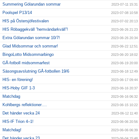
Summering Gölarundan sommar
2023-07-11 15:31
Poolspel P13/14
2023-07-08 10:58
HIS på Östersjöfestivalen
2023-07-02 20:13
HIS Röbaggekväll ”hemvändarkväll”!
2023-06-26 21:23
Extra Gölarundan sommar 10/7!
2023-06-26 20:34
Glad Midsommar och sommar!
2023-06-22 12:51
BingoLotto Midsommarbingo
2023-06-20 18:02
GÅ-fotboll midsommarfest
2023-06-19 20:00
Säsongsavslutning GÅ-fotbollen 19/6
2023-06-18 12:49
HIS- en förening!
2023-06-17 09:44
HIS-Hoby GIF 1-3
2023-06-16 20:37
Matchdag
2023-06-16 06:32
Kohlbergs reflektioner….
2023-06-15 10:22
Det händer vecka 24
2023-06-12 11:40
HIS-IF Trion 4–1!
2023-06-06 20:56
Matchdag!
2023-06-06 06:39
Det händer vecka 23
2023-06-04 15:48