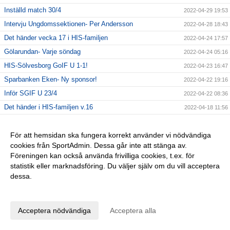
Inställd match 30/4
2022-04-29 19:53
Intervju Ungdomssektionen- Per Andersson
2022-04-28 18:43
Det händer vecka 17 i HIS-familjen
2022-04-24 17:57
Gölarundan- Varje söndag
2022-04-24 05:16
HIS-Sölvesborg GoIF U 1-1!
2022-04-23 16:47
Sparbanken Eken- Ny sponsor!
2022-04-22 19:16
Inför SGIF U 23/4
2022-04-22 08:36
Det händer i HIS-familjen v.16
2022-04-18 11:56
Gölarundan påskdagen
2022-04-16 16:55
BingoLotto påskspecial
För att hemsidan ska fungera korrekt använder vi nödvändiga
2022-04-16 07:12
cookies från SportAdmin. Dessa går inte att stänga av.
Jämshögs IF-HIS 6-1
2022-04-15 16:19
Föreningen kan också använda frivilliga cookies, t.ex. för
Glad Påsk önskar HIS-familjen!
2022-04-14 17:12
statistik eller marknadsföring. Du väljer själv om du vill acceptera
dessa.
GÅ-fotboll Onsdagar
2022-04-12 14:30
Anpassa dina val
HIS-Märserums IF 0-2
2022-04-11 20:50
Matchdag 11/4
2022-04-11 12:18
Acceptera nödvändiga
Acceptera alla
Det händer v.15 HIS-familjen
2022-04-10 20:16