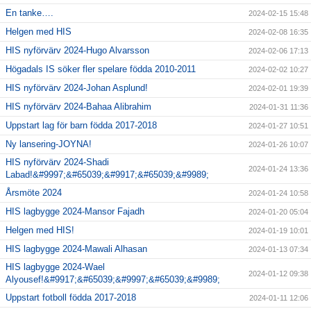
En tanke….
2024-02-15 15:48
Helgen med HIS
2024-02-08 16:35
HIS nyförvärv 2024-Hugo Alvarsson
2024-02-06 17:13
Högadals IS söker fler spelare födda 2010-2011
2024-02-02 10:27
HIS nyförvärv 2024-Johan Asplund!
2024-02-01 19:39
HIS nyförvärv 2024-Bahaa Alibrahim
2024-01-31 11:36
Uppstart lag för barn födda 2017-2018
2024-01-27 10:51
Ny lansering-JOYNA!
2024-01-26 10:07
HIS nyförvärv 2024-Shadi
2024-01-24 13:36
Labad!&#9997;&#65039;&#9917;&#65039;&#9989;
Årsmöte 2024
2024-01-24 10:58
HIS lagbygge 2024-Mansor Fajadh
2024-01-20 05:04
Helgen med HIS!
2024-01-19 10:01
HIS lagbygge 2024-Mawali Alhasan
2024-01-13 07:34
HIS lagbygge 2024-Wael
2024-01-12 09:38
Alyousef!&#9917;&#65039;&#9997;&#65039;&#9989;
Uppstart fotboll födda 2017-2018
2024-01-11 12:06