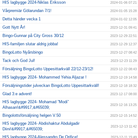
HIS lagbygge 2024-Niklas Eriksson
2024-01-06 07:21
Vårpremiär Gölarundan 7/1!
2024-01-05 15:28
Detta händer vecka 1
2024-01-02 12:05
Gott Nytt År!
2023-12-31 09:41
Bingo-Gunnar på City Gross 30/12
2023-12-29 22:51
HIS-familjen slutar aldrig jobba!
2023-12-29 12:37
BingoLotto Nyårsbingo
2023-12-27 08:42
Tack och God Jul!
2023-12-23 11:29
Försäljning BingoLotto Uppesittarkväll 22/12-23/12!
2023-12-22 08:43
HIS lagbygge 2024- Mohammed Yehia Aljazar !
2023-12-19 14:58
Försäljningstider julveckan BingoLotto Uppesittarkväll!
2023-12-18 18:32
Glad 3:e advent!
2023-12-17 08:00
HIS lagbygge 2024- Mohamad ”Modi”
2023-12-16 13:25
Alhasan!&#9917;&#65039;
Bingolottsförsäljning helgen V.50
2023-12-15 14:52
HIS lagbygge 2024- Abdishaktur Abdulgadir
2023-12-13 11:42
Diini!&#9917;&#65039;
HIS lagbygge 2024-Alessandro De Orifice!
2023-12-11 15:49