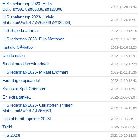
HIS spelartrupp 2023- Erdin
2022-11-25 11:43
Delic!&#9917;&#65039;&#128308;
HIS spelartrupp 2023- Ludvig
2022-11-24 16:37
Mattsson!&#9917;&#65039;&#128308;
HIS Superknattarna
2022-11-20 18:15
HIS ledarstab 2023- Filip Mattsson
2022-11-18 09:01
Inställd GÅ-fotboll
2022-11-16 11:23
Ungdomslag
2022-11-15 14:41
BingoLotto Uppesittarkväll
2022-11-12 13:29
HIS ledarstab 2023- Mikael Erdtman!
2022-11-11 13:35
Fars dag erbjudande!
2022-11-10 18:43
Svenska Spel Gräsroten
2022-11-09 12:51
En extra tanke…
2022-11-05 09:07
HIS ledarstab 2023- Christoffer ”Pinnen”
2022-11-04 12:09
Mattsson!&#9917;&#65039;
Upptaktsträff spelare 2023!
2022-11-03 21:17
Tack!
2022-11-01 08:57
HIS 2023!
2022-10-29 13:08