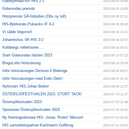
Fjärdsjömåla AIF-HIS 2-1
2023-09-03 18:49
Gölarundan premiär
2023-09-01 10:08
Höstpremiär GÅ-fotbollen (Obs ny tid!)
2023-08-30 07:51
HIS-Björkenäs-Pukaviks IF 4-2
2023-08-25 20:08
Vi sålde högvinst!
2023-08-23 13:21
Johannishus SK-HIS 3-2
2023-08-18 20:57
Kohlbergs reflektioner….
2023-08-16 06:51
Start Gölarundan hösten 2023
2023-08-13 07:22
BingoLotto höstsäsong
2023-08-10 20:09
Inför höstsäsongen Division 6 Blekinge
2023-08-09 09:57
Inför höstsäsongen med Erdin Delic!
2023-08-07 12:15
Nyförvärv HIS-Johan Beike!
2023-08-03 12:27
ÖSTERSJÖFESTIVALEN 2023- STORT TACK!
2023-07-23 11:27
Östersjöfestivalen 2023
2023-07-19 12:49
Sponsorer Östersjöfestivalen 2023
2023-07-18 14:42
Ny föreningsdomare HIS- Jonas ”Kiske” Nilsson!
2023-07-13 10:26
HIS samarbetspartner-Karlshamn Golfkrog
2023-07-12 12:02