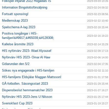
Folkspel intjänat 2022 Högadals IS
2023-03-03 13:26
Information Bingolottsförsäljning
2023-02-24 09:32
Fortsatt sponsring!
2023-02-23 08:56
Medlemskap 2023
2023-02-22 10:40
Spelschema A-lag 2023
2023-02-18 15:44
Positiva tongångar i HIS-
2023-02-16 19:22
familjen!&#9917;&#65039;&#128308;
Kallelse årsmöte 2023
2023-02-14 15:29
HIS nyförvärv 2023- Wael Alyousef
2023-02-09 17:13
Nyförvärv HIS 2023- Omar Al Haw
2023-02-06 14:00
Gölarundan den 5/2
2023-02-04 17:35
Sökes nya engagerade i HIS-familjen
2023-02-02 11:10
HIS-familjens Eldsjälar Maggan Mattsson!
2023-01-31 17:58
GÅ-fotbollen. Säsongsstart 2023
2023-01-29 15:44
Dispensbeslut hemmamatcher 2023
2023-01-27 16:27
Nyförvärv HIS 2023-Jens U Nilsson
2023-01-25 17:44
Svenskfast Cup 2023
2023-01-19 15:27