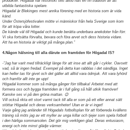
produkter. Högadal har historiskt sett alltid haft en fin tradition av att
utbilda fantastiska spelare.
Högadal är Blekinges mest anrika förening med en historia som är vida
känd.
Under Östersjöfestivalen mötte vi människor från hela Sverige som kom
för att köpa våra lotter.
De kände väl till Högadal och kunde berätta underbara anekdoter från förr.
Vi ska fortsätta förvalta, bevara och föra arvet och dess historia vidare.
Att ha en historia är viktigt på många plan.”
4.Någon hälsning till alla därute om framtiden för Högadal IS?
-”Jag har varit med tillräckligt länge för att inse att allt går i cykler. Oavsett
vad, så är ingen fredad. Exempel på detta kan rabblas i det oändliga. Inget
kan heller tas för givet och det gäller att alltid vara ödmjuk. Att vara lyhörd
och framför allt inte ge upp!
Högadal kommer som så många gånger förr tillbaka! Arbetet med att
formera oss och bygga framtiden är i full gång så håll utkik framöver!
Kanske ses vi på den gröna mattan. 😉
Vill också rikta ett stort varmt tack till alla er som på ett eller annat sätt
stöttar Högadal och deras verksamheter! Utan er är vi inget!
Varje gång jag anländer till Högadals fotbollsplan för att förbereda kvällens
träning så möts jag av ett myller av unga killar och tjejer som spela fotboll
i den härliga sommarsolen. Det gör mig verkligen glad. Deras entusiasm,
energi och inte minst glädje värmer.