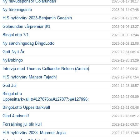
Ny huvudsponsor Gölarundan
2023-01-17 18:17
Ny föreningsinfo
2023-01-14 07:48
HIS nyförvärv 2023-Benjamin Gacanin
2023-01-12 21:07
Gölarundan vårpremiär 8/1
2023-01-06 13:27
BingoLotto 7/1
2023-01-05 12:44
Ny sändningsdag BingoLotto
2023-01-02 12:08
Gott Nytt År
2022-12-31 08:14
Nyårsbingo
2022-12-28 13:29
Intervju med Thomas Colliander-Nelson (Archie)
2022-12-26 09:31
HIS nyförvärv Mansor Fajadh!
2022-12-24 07:54
God Jul
2022-12-23 18:57
BingoLotto
2022-12-23 09:09
Uppesittarkväll!&#127876;&#127877;&#127996;
BingoLotto Uppesittarkväll
2022-12-21 08:48
Glad 4 advent!
2022-12-18 08:12
Försäljning jul blir kul!
2022-12-16 09:07
HIS nyförvärv 2023- Muamer Jejna
2022-12-15 17:08