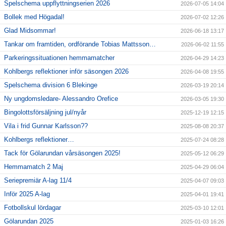
Spelschema uppflyttningserien 2026
2026-07-05 14:04
Bollek med Högadal!
2026-07-02 12:26
Glad Midsommar!
2026-06-18 13:17
Tankar om framtiden, ordförande Tobias Mattsson…
2026-06-02 11:55
Parkeringssituationen hemmamatcher
2026-04-29 14:23
Kohlbergs reflektioner inför säsongen 2026
2026-04-08 19:55
Spelschema division 6 Blekinge
2026-03-19 20:14
Ny ungdomsledare- Alessandro Orefice
2026-03-05 19:30
Bingolottsförsäljning jul/nyår
2025-12-19 12:15
Vila i frid Gunnar Karlsson??
2025-08-08 20:37
Kohlbergs reflektioner…
2025-07-24 08:28
Tack för Gölarundan vårsäsongen 2025!
2025-05-12 06:29
Hemmamatch 2 Maj
2025-04-29 06:04
Seriepremiär A-lag 11/4
2025-04-07 09:03
Inför 2025 A-lag
2025-04-01 19:41
Fotbollskul lördagar
2025-03-10 12:01
Gölarundan 2025
2025-01-03 16:26