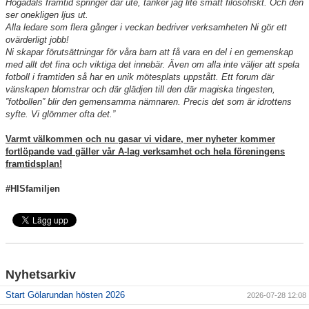
Högadals framtid springer där ute, tänker jag lite smått filosofiskt. Och den
ser onekligen ljus ut.
Alla ledare som flera gånger i veckan bedriver verksamheten Ni gör ett
ovärderligt jobb!
Ni skapar förutsättningar för våra barn att få vara en del i en gemenskap
med allt det fina och viktiga det innebär. Även om alla inte väljer att spela
fotboll i framtiden så har en unik mötesplats uppstått. Ett forum där
vänskapen blomstrar och där glädjen till den där magiska tingesten,
”fotbollen” blir den gemensamma nämnaren. Precis det som är idrottens
syfte. Vi glömmer ofta det.”
Varmt välkommen och nu gasar vi vidare, mer nyheter kommer
fortlöpande vad gäller vår A-lag verksamhet och hela föreningens
framtidsplan!
#HISfamiljen
Nyhetsarkiv
Start Gölarundan hösten 2026
2026-07-28 12:08