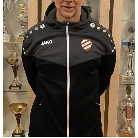
Våra lag
Matcher
Gölarundan
Styrelse Högadals IS
Hyra Klubbstuga