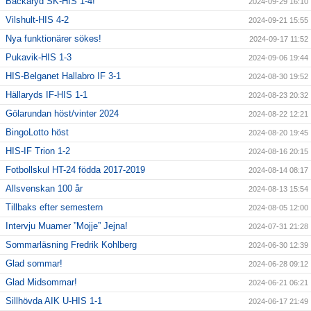
Backaryd SK-HIS 1-4!
2024-09-29 16:10
Vilshult-HIS 4-2
2024-09-21 15:55
Nya funktionärer sökes!
2024-09-17 11:52
Pukavik-HIS 1-3
2024-09-06 19:44
HIS-Belganet Hallabro IF 3-1
2024-08-30 19:52
Hällaryds IF-HIS 1-1
2024-08-23 20:32
Gölarundan höst/vinter 2024
2024-08-22 12:21
BingoLotto höst
2024-08-20 19:45
HIS-IF Trion 1-2
2024-08-16 20:15
Fotbollskul HT-24 födda 2017-2019
2024-08-14 08:17
Allsvenskan 100 år
2024-08-13 15:54
Tillbaks efter semestern
2024-08-05 12:00
Intervju Muamer ”Mojje” Jejna!
2024-07-31 21:28
Sommarläsning Fredrik Kohlberg
2024-06-30 12:39
Glad sommar!
2024-06-28 09:12
Glad Midsommar!
2024-06-21 06:21
Sillhövda AIK U-HIS 1-1
2024-06-17 21:49