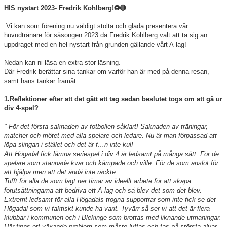
HIS nystart 2023- Fredrik Kohlberg!⚽️🔴
Vi kan som förening nu väldigt stolta och glada presentera vår
huvudtränare för säsongen 2023 då Fredrik Kohlberg valt att ta sig an
uppdraget med en hel nystart från grunden gällande vårt A-lag!
Nedan kan ni läsa en extra stor läsning.
Där Fredrik berättar sina tankar om varför han är med på denna resan,
samt hans tankar framåt.
1.Reflektioner efter att det gått ett tag sedan beslutet togs om att gå ur
div 4-spel?
"-För det första saknaden av fotbollen såklart! Saknaden av träningar,
matcher och mötet med alla spelare och ledare. Nu är man förpassad att
löpa slingan i stället och det är f…n inte kul!
Att Högadal fick lämna seriespel i div 4 är ledsamt på många sätt. För de
spelare som stannade kvar och kämpade och ville. För de som anslöt för
att hjälpa men att det ändå inte räckte.
Tufft för alla de som lagt ner timar av ideellt arbete för att skapa
förutsättningarna att bedriva ett A-lag och så blev det som det blev.
Extremt ledsamt för alla Högadals trogna supportrar som inte fick se det
Högadal som vi faktiskt kunde ha varit. Tyvärr så ser vi att det är flera
klubbar i kommunen och i Blekinge som brottas med liknande utmaningar.
Här finns ett växande problem som måste lyftas och tas på största alvar.