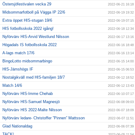
Östersjöfestivalen vecka 29
2022-06-21 16:18
Midsommarfotboll på Vägga IP 22/6
2022-06-19 19:32
Extra öppet HIS-stugan 19/6
2022-06-19 07:15
HIS fotbollsskola 2022 igång!
2022-06-18 12:34
Nyförvärv HIS-Arvid Westlund Nilsson
2022-06-17 13:16
Högadals IS fotbollsskola 2022
2022-06-16 18:48
A-lags match 17/6
2022-06-16 13:14
BingoLotto midsommarbingo
2022-06-15 14:00
HIS-Jämshögs IF
2022-06-15 06:53
Nostalgikväll med HIS-familjen 18/7
2022-06-12 18:52
Match 14/6
2022-06-12 13:43
Nyförvärv HIS-Imme Chehab
2022-06-10 07:17
Nyförvärv HIS-Samuel Magnesjö
2022-06-08 09:03
Nyförvärv HIS 2022-Malte Nilsson
2022-06-07 18:09
Nyförvärv ledare- Christoffer ”Pinnen” Mattsson
2022-06-07 11:51
Glad Nationaldag
2022-06-06 07:39
TACK!
2022-06-05 11:54