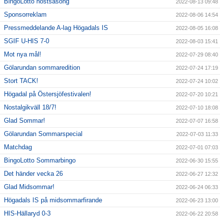
BingoLotto höstsäsong
2022-08-13 09:48
Sponsorreklam
2022-08-06 14:54
Pressmeddelande A-lag Högadals IS
2022-08-05 16:08
SGIF U-HIS 7-0
2022-08-03 15:41
Mot nya mål!
2022-07-29 08:40
Gölarundan sommaredition
2022-07-24 17:19
Stort TACK!
2022-07-24 10:02
Högadal på Östersjöfestivalen!
2022-07-20 10:21
Nostalgikväll 18/7!
2022-07-10 18:08
Glad Sommar!
2022-07-07 16:58
Gölarundan Sommarspecial
2022-07-03 11:33
Matchdag
2022-07-01 07:03
BingoLotto Sommarbingo
2022-06-30 15:55
Det händer vecka 26
2022-06-27 12:32
Glad Midsommar!
2022-06-24 06:33
Högadals IS på midsommarfirande
2022-06-23 13:00
HIS-Hällaryd 0-3
2022-06-22 20:58