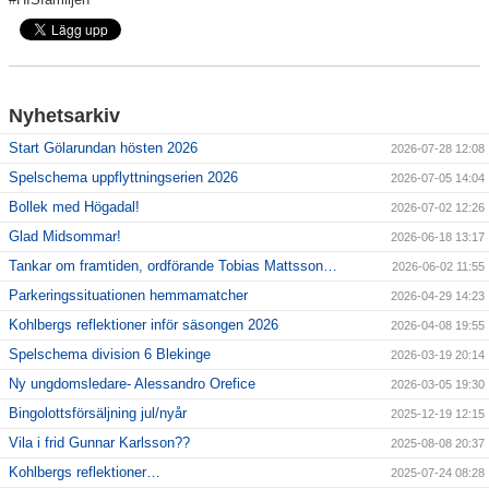
Våra lag
Matcher
Gölarundan
Nyhetsarkiv
Styrelse Högadals IS
Start Gölarundan hösten 2026
2026-07-28 12:08
Spelschema uppflyttningserien 2026
2026-07-05 14:04
Hyra Klubbstuga
Bollek med Högadal!
2026-07-02 12:26
Glad Midsommar!
2026-06-18 13:17
Tankar om framtiden, ordförande Tobias Mattsson…
2026-06-02 11:55
Parkeringssituationen hemmamatcher
2026-04-29 14:23
Kohlbergs reflektioner inför säsongen 2026
2026-04-08 19:55
Spelschema division 6 Blekinge
2026-03-19 20:14
Ny ungdomsledare- Alessandro Orefice
2026-03-05 19:30
Bingolottsförsäljning jul/nyår
2025-12-19 12:15
Vila i frid Gunnar Karlsson??
2025-08-08 20:37
Kohlbergs reflektioner…
2025-07-24 08:28