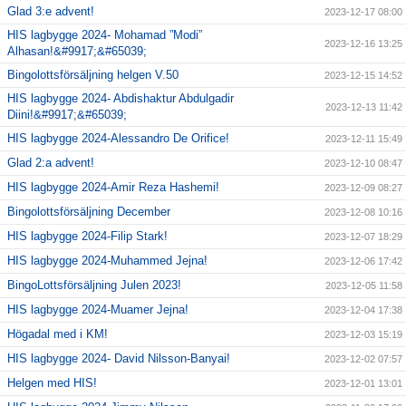
Glad 3:e advent!
2023-12-17 08:00
HIS lagbygge 2024- Mohamad ”Modi”
2023-12-16 13:25
Alhasan!&#9917;&#65039;
Bingolottsförsäljning helgen V.50
2023-12-15 14:52
HIS lagbygge 2024- Abdishaktur Abdulgadir
2023-12-13 11:42
Diini!&#9917;&#65039;
HIS lagbygge 2024-Alessandro De Orifice!
2023-12-11 15:49
Glad 2:a advent!
2023-12-10 08:47
HIS lagbygge 2024-Amir Reza Hashemi!
2023-12-09 08:27
Bingolottsförsäljning December
2023-12-08 10:16
HIS lagbygge 2024-Filip Stark!
2023-12-07 18:29
HIS lagbygge 2024-Muhammed Jejna!
2023-12-06 17:42
BingoLottsförsäljning Julen 2023!
2023-12-05 11:58
HIS lagbygge 2024-Muamer Jejna!
2023-12-04 17:38
Högadal med i KM!
2023-12-03 15:19
HIS lagbygge 2024- David Nilsson-Banyai!
2023-12-02 07:57
Helgen med HIS!
2023-12-01 13:01