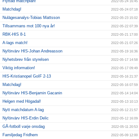
Flyttad matchplan!
2022-05-24 16:45
Matchdag!
2022-05-24 07:18
Nulägesanalys-Tobias Mattsson
2022-05-23 15:02
Tillsammans mot 100 nya år!
2022-05-22 07:39
RBK-HIS 8-1
2022-05-21 17:00
A-lags match!
2022-05-21 07:26
Nyförvärv HIS-Johan Andreasson
2022-05-19 16:36
Nyhetsbrev från styrelsen
2022-05-17 14:58
Viktig information!
2022-05-17 09:49
HIS-Kristianopel GoIF 2-13
2022-05-16 21:37
Matchdag!
2022-05-16 07:59
Nyförvärv HIS-Benjamin Gacanin
2022-05-14 14:04
Helgen med Högadal!
2022-05-13 10:13
Nytt matchdatum A-lag
2022-05-12 21:57
Nyförvärv HIS-Erdin Delic
2022-05-12 16:09
GÅ-fotboll varje onsdag
2022-05-11 20:53
Familjedag Fridhem
2022-05-09 12:00