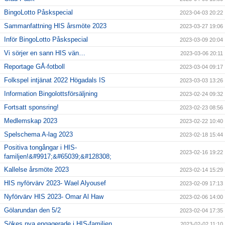
BingoLotto Påskspecial
2023-04-03 20:22
Sammanfattning HIS årsmöte 2023
2023-03-27 19:06
Inför BingoLotto Påskspecial
2023-03-09 20:04
Vi sörjer en sann HIS vän…
2023-03-06 20:11
Reportage GÅ-fotboll
2023-03-04 09:17
Folkspel intjänat 2022 Högadals IS
2023-03-03 13:26
Information Bingolottsförsäljning
2023-02-24 09:32
Fortsatt sponsring!
2023-02-23 08:56
Medlemskap 2023
2023-02-22 10:40
Spelschema A-lag 2023
2023-02-18 15:44
Positiva tongångar i HIS-
2023-02-16 19:22
familjen!&#9917;&#65039;&#128308;
Kallelse årsmöte 2023
2023-02-14 15:29
HIS nyförvärv 2023- Wael Alyousef
2023-02-09 17:13
Nyförvärv HIS 2023- Omar Al Haw
2023-02-06 14:00
Gölarundan den 5/2
2023-02-04 17:35
Sökes nya engagerade i HIS-familjen
2023-02-02 11:10