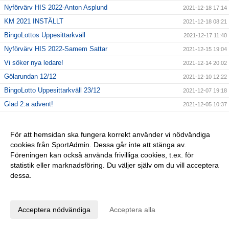
Nyförvärv HIS 2022-Anton Asplund
2021-12-18 17:14
KM 2021 INSTÄLLT
2021-12-18 08:21
BingoLottos Uppesittarkväll
2021-12-17 11:40
Nyförvärv HIS 2022-Samem Sattar
2021-12-15 19:04
Vi söker nya ledare!
2021-12-14 20:02
Gölarundan 12/12
2021-12-10 12:22
BingoLotto Uppesittarkväll 23/12
2021-12-07 19:18
Glad 2:a advent!
2021-12-05 10:37
Ny info Gölarundan 5/12!
2021-12-04 19:13
Förlängning HIS 2022-Mikael Erdtman
2021-12-03 23:13
För att hemsidan ska fungera korrekt använder vi nödvändiga
cookies från SportAdmin. Dessa går inte att stänga av.
Ekenbergs Auktioner AB
2021-12-03 09:29
Föreningen kan också använda frivilliga cookies, t.ex. för
Glad 1:a advent!
2021-11-28 17:42
statistik eller marknadsföring. Du väljer själv om du vill acceptera
Inställd Gölarunda 28/12!!
2021-11-28 09:14
dessa.
Förlängning HIS 2022-Magnus Fairbanks
2021-11-23 17:14
Anpassa dina val
GÅ-fotbollen
2021-11-22 13:32
Acceptera nödvändiga
Acceptera alla
Årsfest HIS 2021
2021-11-21 16:51
Spelarförlängning HIS 2022-Filip Mattsson
2021-11-19 12:07