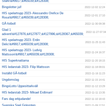
Stark!&#9917;&#65039;&#128308;
Bingolotter jul!
2022-12-02 12:24
HIS spelartrupp 2023- Alessandro Orefice De
2022-12-01 17:10
Rosa!&#9917;&#65039;&#128308;
GÅ-fotboll
2022-11-30 09:38
Glad 1
2022-11-27 07:34
advent!&#127876;&#127877;&#127996;&#128367;&#65039;
HIS spelartrupp 2023- Erdin
2022-11-25 11:43
Delic!&#9917;&#65039;&#128308;
HIS spelartrupp 2023- Ludvig
2022-11-24 16:37
Mattsson!&#9917;&#65039;&#128308;
HIS Superknattarna
2022-11-20 18:15
HIS ledarstab 2023- Filip Mattsson
2022-11-18 09:01
Inställd GÅ-fotboll
2022-11-16 11:23
Ungdomslag
2022-11-15 14:41
BingoLotto Uppesittarkväll
2022-11-12 13:29
HIS ledarstab 2023- Mikael Erdtman!
2022-11-11 13:35
Fars dag erbjudande!
2022-11-10 18:43
Svenska Spel Gräsroten
2022-11-09 12:51