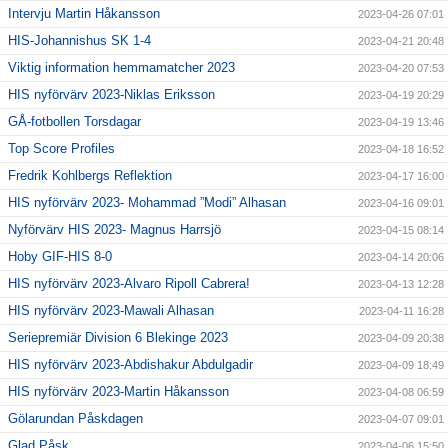
Intervju Martin Håkansson
2023-04-26 07:01
HIS-Johannishus SK 1-4
2023-04-21 20:48
Viktig information hemmamatcher 2023
2023-04-20 07:53
HIS nyförvärv 2023-Niklas Eriksson
2023-04-19 20:29
GÅ-fotbollen Torsdagar
2023-04-19 13:46
Top Score Profiles
2023-04-18 16:52
Fredrik Kohlbergs Reflektion
2023-04-17 16:00
HIS nyförvärv 2023- Mohammad ”Modi” Alhasan
2023-04-16 09:01
Nyförvärv HIS 2023- Magnus Harrsjö
2023-04-15 08:14
Hoby GIF-HIS 8-0
2023-04-14 20:06
HIS nyförvärv 2023-Alvaro Ripoll Cabrera!
2023-04-13 12:28
HIS nyförvärv 2023-Mawali Alhasan
2023-04-11 16:28
Seriepremiär Division 6 Blekinge 2023
2023-04-09 20:38
HIS nyförvärv 2023-Abdishakur Abdulgadir
2023-04-09 18:49
HIS nyförvärv 2023-Martin Håkansson
2023-04-08 06:59
Gölarundan Påskdagen
2023-04-07 09:01
Glad Påsk
2023-04-06 15:50