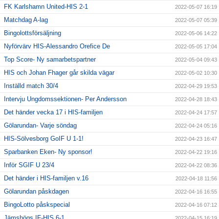
FK Karlshamn United-HIS 2-1
2022-05-07 16:19
Matchdag A-lag
2022-05-07 05:39
Bingolottsförsäljning
2022-05-06 14:22
Nyförvärv HIS-Alessandro Orefice De
2022-05-05 17:04
Top Score- Ny samarbetspartner
2022-05-04 09:43
HIS och Johan Fhager går skilda vägar
2022-05-02 10:30
Inställd match 30/4
2022-04-29 19:53
Intervju Ungdomssektionen- Per Andersson
2022-04-28 18:43
Det händer vecka 17 i HIS-familjen
2022-04-24 17:57
Gölarundan- Varje söndag
2022-04-24 05:16
HIS-Sölvesborg GoIF U 1-1!
2022-04-23 16:47
Sparbanken Eken- Ny sponsor!
2022-04-22 19:16
Inför SGIF U 23/4
2022-04-22 08:36
Det händer i HIS-familjen v.16
2022-04-18 11:56
Gölarundan påskdagen
2022-04-16 16:55
BingoLotto påskspecial
2022-04-16 07:12
Jämshögs IF-HIS 6-1
2022-04-15 16:19