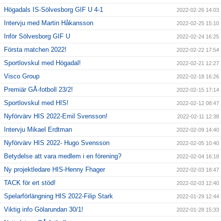
Högadals IS-Sölvesborg GIF U 4-1
2022-02-26 14:03
Intervju med Martin Håkansson
2022-02-25 15:10
Inför Sölvesborg GIF U
2022-02-24 16:25
Första matchen 2022!
2022-02-22 17:54
Sportlovskul med Högadal!
2022-02-21 12:27
Visco Group
2022-02-18 16:26
Premiär GÅ-fotboll 23/2!
2022-02-15 17:14
Sportlovskul med HIS!
2022-02-12 08:47
Nyförvärv HIS 2022-Emil Svensson!
2022-02-11 12:38
Intervju Mikael Erdtman
2022-02-09 14:40
Nyförvärv HIS 2022- Hugo Svensson
2022-02-05 10:40
Betydelse att vara medlem i en förening?
2022-02-04 16:18
Ny projektledare HIS-Henny Fhager
2022-02-03 18:47
TACK för ert stöd!
2022-02-03 12:40
Spelarförlängning HIS 2022-Filip Stark
2022-01-29 12:44
Viktig info Gölarundan 30/1!
2022-01-28 15:33