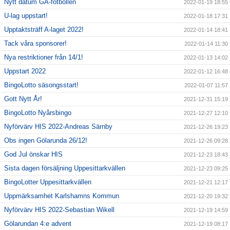
Nytt datum GÅ-fotbollen
2022-01-19 18:55
U-lag uppstart!
2022-01-18 17:31
Upptaktsträff A-laget 2022!
2022-01-14 18:41
Tack våra sponsorer!
2022-01-14 11:30
Nya restriktioner från 14/1!
2022-01-13 14:02
Uppstart 2022
2022-01-12 16:48
BingoLotto säsongsstart!
2022-01-07 11:57
Gott Nytt År!
2021-12-31 15:19
BingoLotto Nyårsbingo
2021-12-27 12:10
Nyförvärv HIS 2022-Andreas Särnby
2021-12-26 19:23
Obs ingen Gölarunda 26/12!
2021-12-26 09:28
God Jul önskar HIS
2021-12-23 18:43
Sista dagen försäljning Uppesittarkvällen
2021-12-23 09:25
BingoLotter Uppesittarkvällen
2021-12-21 12:17
Uppmärksamhet Karlshamns Kommun
2021-12-20 19:32
Nyförvärv HIS 2022-Sebastian Wikell
2021-12-19 14:59
Gölarundan 4:e advent
2021-12-19 08:17