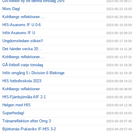
GÅ-fotboll ny tid denna torsdag 25/5
2023-05-24 08:17
Mors Dag!
2023-05-22 15:55
Kohlbergs reflektioner….
2023-05-20 09:44
HIS-Asarums IF U 0-6
2023-05-19 20:59
Inför Asarums IF U
2023-05-18 09:23
Ungdomsledare sökes!!
2023-05-17 16:56
Det händer vecka 20…
2023-05-14 11:26
Kohlbergs reflektioner….
2023-05-13 07:31
GÅ-fotboll varje torsdag
2023-05-10 19:26
Inför omgång 5 i Division 6 Blekinge
2023-05-10 19:18
HIS fotbollsskola 2023
2023-05-08 14:22
Kohlbergs reflektioner
2023-05-06 08:00
HIS-Fjärdsjömåla AIF 2-1
2023-05-05 20:56
Helgen med HIS
2023-05-04 12:36
Superfredag!
2023-05-03 10:03
Tränarreflektion efter Omg 3
2023-04-29 07:45
Björkenäs-Pukaviks IF-HIS 3-2
2023-04-29 07:44