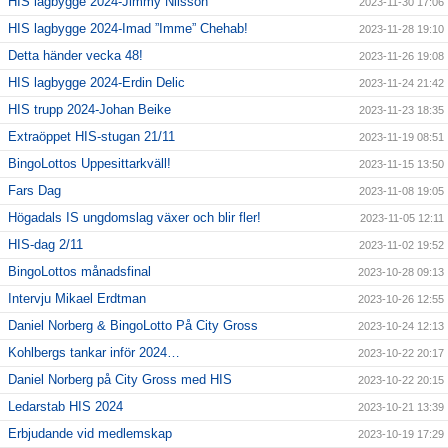
HIS lagbygge 2024-Jimmy Nilsson
2023-11-30 17:06
HIS lagbygge 2024-Imad ”Imme” Chehab!
2023-11-28 19:10
Detta händer vecka 48!
2023-11-26 19:08
HIS lagbygge 2024-Erdin Delic
2023-11-24 21:42
HIS trupp 2024-Johan Beike
2023-11-23 18:35
Extraöppet HIS-stugan 21/11
2023-11-19 08:51
BingoLottos Uppesittarkväll!
2023-11-15 13:50
Fars Dag
2023-11-08 19:05
Högadals IS ungdomslag växer och blir fler!
2023-11-05 12:11
HIS-dag 2/11
2023-11-02 19:52
BingoLottos månadsfinal
2023-10-28 09:13
Intervju Mikael Erdtman
2023-10-26 12:55
Daniel Norberg & BingoLotto På City Gross
2023-10-24 12:13
Kohlbergs tankar inför 2024…
2023-10-22 20:17
Daniel Norberg på City Gross med HIS
2023-10-22 20:15
Ledarstab HIS 2024
2023-10-21 13:39
Erbjudande vid medlemskap
2023-10-19 17:29