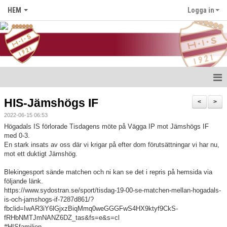
HEM
Logga in
Hem
HIS-Jämshögs IF
<
>
2022-06-15 06:53
Nyheter
Högadals IS förlorade Tisdagens möte på Vägga IP mot Jämshögs IF
med 0-3.
Föreningen
En stark insats av oss där vi krigar på efter dom förutsättningar vi har nu,
mot ett duktigt Jämshög.
Medlem i HIS
Blekingesport sände matchen och ni kan se det i repris på hemsida via
följande länk.
Kontakt
https://www.sydostran.se/sport/tisdag-19-00-se-matchen-mellan-hogadals-
is-och-jamshogs-if-7287d861/?
Kalender
fbclid=IwAR3iY6lGjxzBiqMmq0weGGGFwS4HX9ktyf9CkS-
fRHbNMTJmNANZ6DZ_tas&fs=e&s=cl
#HISfamiljen