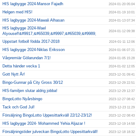
HIS lagbygge 2024-Mansor Fajadh
2024-01-20 05:04
Helgen med HIS!
2024-01-19 10:01
HIS lagbygge 2024-Mawali Alhasan
2024-01-13 07:34
HIS lagbygge 2024-Wael
2024-01-12 09:38
Alyousef!&#9917;&#65039;&#9997;&#65039;&#9989;
Uppstart fotboll födda 2017-2018
2024-01-11 12:06
HIS lagbygge 2024-Niklas Eriksson
2024-01-06 07:21
Vårpremiär Gölarundan 7/1!
2024-01-05 15:28
Detta händer vecka 1
2024-01-02 12:05
Gott Nytt År!
2023-12-31 09:41
Bingo-Gunnar på City Gross 30/12
2023-12-29 22:51
HIS-familjen slutar aldrig jobba!
2023-12-29 12:37
BingoLotto Nyårsbingo
2023-12-27 08:42
Tack och God Jul!
2023-12-23 11:29
Försäljning BingoLotto Uppesittarkväll 22/12-23/12!
2023-12-22 08:43
HIS lagbygge 2024- Mohammed Yehia Aljazar !
2023-12-19 14:58
Försäljningstider julveckan BingoLotto Uppesittarkväll!
2023-12-18 18:32