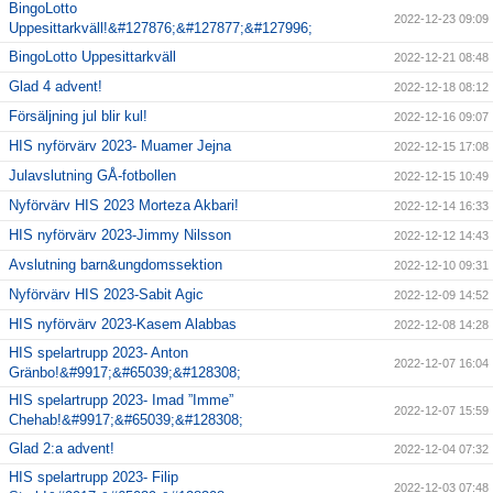
BingoLotto
2022-12-23 09:09
Uppesittarkväll!&#127876;&#127877;&#127996;
BingoLotto Uppesittarkväll
2022-12-21 08:48
Glad 4 advent!
2022-12-18 08:12
Försäljning jul blir kul!
2022-12-16 09:07
HIS nyförvärv 2023- Muamer Jejna
2022-12-15 17:08
Julavslutning GÅ-fotbollen
2022-12-15 10:49
Nyförvärv HIS 2023 Morteza Akbari!
2022-12-14 16:33
HIS nyförvärv 2023-Jimmy Nilsson
2022-12-12 14:43
Avslutning barn&ungdomssektion
2022-12-10 09:31
Nyförvärv HIS 2023-Sabit Agic
2022-12-09 14:52
HIS nyförvärv 2023-Kasem Alabbas
2022-12-08 14:28
HIS spelartrupp 2023- Anton
2022-12-07 16:04
Gränbo!&#9917;&#65039;&#128308;
HIS spelartrupp 2023- Imad ”Imme”
2022-12-07 15:59
Chehab!&#9917;&#65039;&#128308;
Glad 2:a advent!
2022-12-04 07:32
HIS spelartrupp 2023- Filip
2022-12-03 07:48