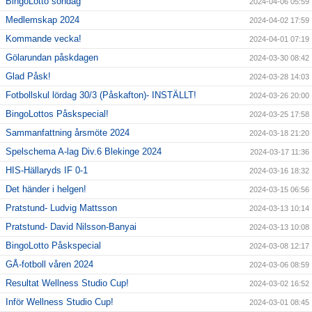
BingoLotto söndag
2024-04-06 05:59
Medlemskap 2024
2024-04-02 17:59
Kommande vecka!
2024-04-01 07:19
Gölarundan påskdagen
2024-03-30 08:42
Glad Påsk!
2024-03-28 14:03
Fotbollskul lördag 30/3 (Påskafton)- INSTÄLLT!
2024-03-26 20:00
BingoLottos Påskspecial!
2024-03-25 17:58
Sammanfattning årsmöte 2024
2024-03-18 21:20
Spelschema A-lag Div.6 Blekinge 2024
2024-03-17 11:36
HIS-Hällaryds IF 0-1
2024-03-16 18:32
Det händer i helgen!
2024-03-15 06:56
Pratstund- Ludvig Mattsson
2024-03-13 10:14
Pratstund- David Nilsson-Banyai
2024-03-13 10:08
BingoLotto Påskspecial
2024-03-08 12:17
GÅ-fotboll våren 2024
2024-03-06 08:59
Resultat Wellness Studio Cup!
2024-03-02 16:52
Inför Wellness Studio Cup!
2024-03-01 08:45