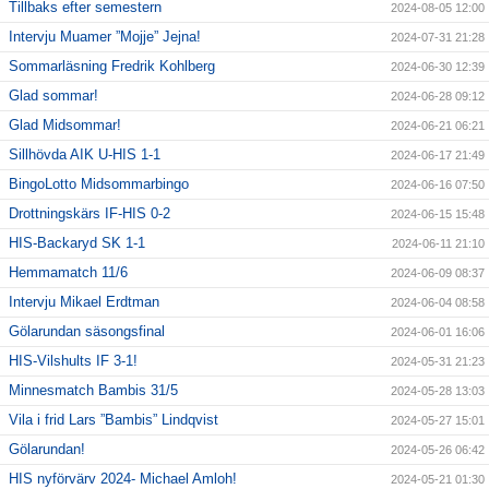
Tillbaks efter semestern
2024-08-05 12:00
Intervju Muamer ”Mojje” Jejna!
2024-07-31 21:28
Sommarläsning Fredrik Kohlberg
2024-06-30 12:39
Glad sommar!
2024-06-28 09:12
Glad Midsommar!
2024-06-21 06:21
Sillhövda AIK U-HIS 1-1
2024-06-17 21:49
BingoLotto Midsommarbingo
2024-06-16 07:50
Drottningskärs IF-HIS 0-2
2024-06-15 15:48
HIS-Backaryd SK 1-1
2024-06-11 21:10
Hemmamatch 11/6
2024-06-09 08:37
Intervju Mikael Erdtman
2024-06-04 08:58
Gölarundan säsongsfinal
2024-06-01 16:06
HIS-Vilshults IF 3-1!
2024-05-31 21:23
Minnesmatch Bambis 31/5
2024-05-28 13:03
Vila i frid Lars ”Bambis” Lindqvist
2024-05-27 15:01
Gölarundan!
2024-05-26 06:42
HIS nyförvärv 2024- Michael Amloh!
2024-05-21 01:30