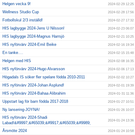
Helgen vecka 9!
2024-02-29 12:25
Wellness Studio Cup
2024-02-28 17:56
Fotbollskul 2/3 inställd!
2024-02-27 17:32
HIS lagbygge 2024-Jens U Nilsson!
2024-02-23 06:07
HIS lagbygge 2024-Magnus Harrsjö
2024-02-21 10:25
HIS nyförvärv 2024-Emil Beike
2024-02-16 19:34
En tanke….
2024-02-15 15:48
Helgen med HIS
2024-02-08 16:35
HIS nyförvärv 2024-Hugo Alvarsson
2024-02-06 17:13
Högadals IS söker fler spelare födda 2010-2011
2024-02-02 10:27
HIS nyförvärv 2024-Johan Asplund!
2024-02-01 19:39
HIS nyförvärv 2024-Bahaa Alibrahim
2024-01-31 11:36
Uppstart lag för barn födda 2017-2018
2024-01-27 10:51
Ny lansering-JOYNA!
2024-01-26 10:07
HIS nyförvärv 2024-Shadi
2024-01-24 13:36
Labad!&#9997;&#65039;&#9917;&#65039;&#9989;
Årsmöte 2024
2024-01-24 10:58