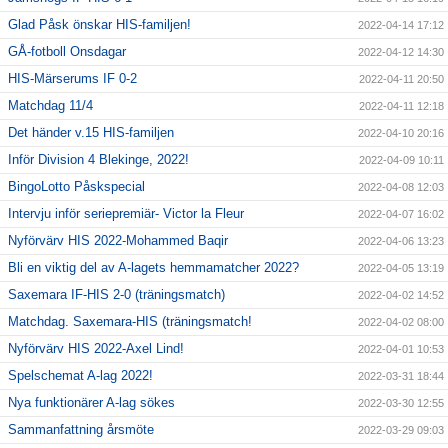
Glad Påsk önskar HIS-familjen!
2022-04-14 17:12
GÅ-fotboll Onsdagar
2022-04-12 14:30
HIS-Märserums IF 0-2
2022-04-11 20:50
Matchdag 11/4
2022-04-11 12:18
Det händer v.15 HIS-familjen
2022-04-10 20:16
Inför Division 4 Blekinge, 2022!
2022-04-09 10:11
BingoLotto Påskspecial
2022-04-08 12:03
Intervju inför seriepremiär- Victor la Fleur
2022-04-07 16:02
Nyförvärv HIS 2022-Mohammed Baqir
2022-04-06 13:23
Bli en viktig del av A-lagets hemmamatcher 2022?
2022-04-05 13:19
Saxemara IF-HIS 2-0 (träningsmatch)
2022-04-02 14:52
Matchdag. Saxemara-HIS (träningsmatch!
2022-04-02 08:00
Nyförvärv HIS 2022-Axel Lind!
2022-04-01 10:53
Spelschemat A-lag 2022!
2022-03-31 18:44
Nya funktionärer A-lag sökes
2022-03-30 12:55
Sammanfattning årsmöte
2022-03-29 09:03