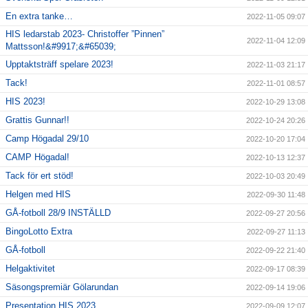
En extra tanke…
2022-11-05 09:07
HIS ledarstab 2023- Christoffer ”Pinnen”
2022-11-04 12:09
Mattsson!&#9917;&#65039;
Upptaktsträff spelare 2023!
2022-11-03 21:17
Tack!
2022-11-01 08:57
HIS 2023!
2022-10-29 13:08
Grattis Gunnar!!
2022-10-24 20:26
Camp Högadal 29/10
2022-10-20 17:04
CAMP Högadal!
2022-10-13 12:37
Tack för ert stöd!
2022-10-03 20:49
Helgen med HIS
2022-09-30 11:48
GÅ-fotboll 28/9 INSTÄLLD
2022-09-27 20:56
BingoLotto Extra
2022-09-27 11:13
GÅ-fotboll
2022-09-22 21:40
Helgaktivitet
2022-09-17 08:39
Säsongspremiär Gölarundan
2022-09-14 19:06
Presentation HIS 2023
2022-09-09 12:07