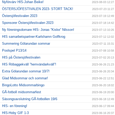
Nyförvärv HIS-Johan Beike!
2023-08-03 12:27
ÖSTERSJÖFESTIVALEN 2023- STORT TACK!
2023-07-23 11:27
Östersjöfestivalen 2023
2023-07-19 12:49
Sponsorer Östersjöfestivalen 2023
2023-07-18 14:42
Ny föreningsdomare HIS- Jonas ”Kiske” Nilsson!
2023-07-13 10:26
HIS samarbetspartner-Karlshamn Golfkrog
2023-07-12 12:02
Summering Gölarundan sommar
2023-07-11 15:31
Poolspel P13/14
2023-07-08 10:58
HIS på Östersjöfestivalen
2023-07-02 20:13
HIS Röbaggekväll ”hemvändarkväll”!
2023-06-26 21:23
Extra Gölarundan sommar 10/7!
2023-06-26 20:34
Glad Midsommar och sommar!
2023-06-22 12:51
BingoLotto Midsommarbingo
2023-06-20 18:02
GÅ-fotboll midsommarfest
2023-06-19 20:00
Säsongsavslutning GÅ-fotbollen 19/6
2023-06-18 12:49
HIS- en förening!
2023-06-17 09:44
HIS-Hoby GIF 1-3
2023-06-16 20:37