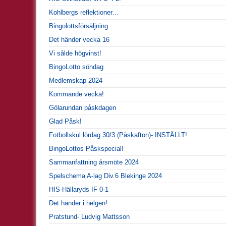
Kohlbergs reflektioner…
Bingolottsförsäljning
Det händer vecka 16
Vi sålde högvinst!
BingoLotto söndag
Medlemskap 2024
Kommande vecka!
Gölarundan påskdagen
Glad Påsk!
Fotbollskul lördag 30/3 (Påskafton)- INSTÄLLT!
BingoLottos Påskspecial!
Sammanfattning årsmöte 2024
Spelschema A-lag Div.6 Blekinge 2024
HIS-Hällaryds IF 0-1
Det händer i helgen!
Pratstund- Ludvig Mattsson