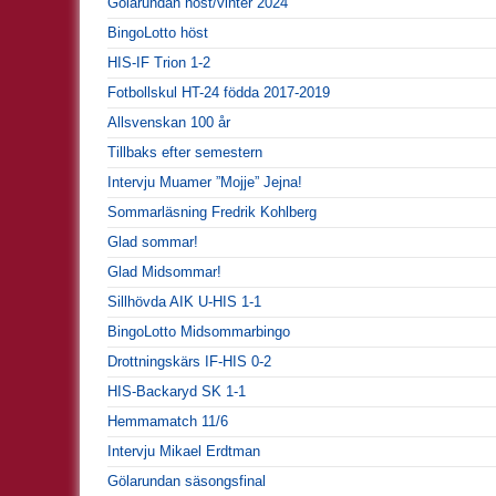
Gölarundan höst/vinter 2024
BingoLotto höst
HIS-IF Trion 1-2
Fotbollskul HT-24 födda 2017-2019
Allsvenskan 100 år
Tillbaks efter semestern
Intervju Muamer ”Mojje” Jejna!
Sommarläsning Fredrik Kohlberg
Glad sommar!
Glad Midsommar!
Sillhövda AIK U-HIS 1-1
BingoLotto Midsommarbingo
Drottningskärs IF-HIS 0-2
HIS-Backaryd SK 1-1
Hemmamatch 11/6
Intervju Mikael Erdtman
Gölarundan säsongsfinal