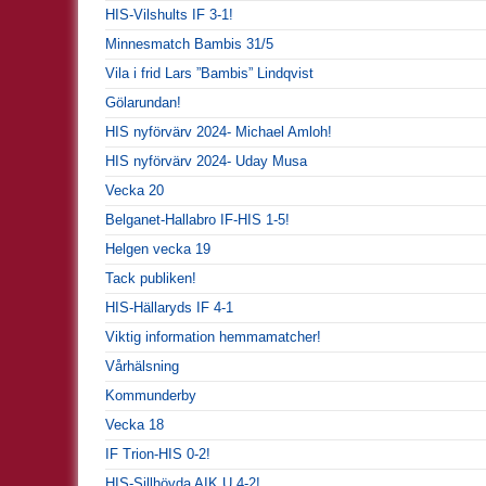
HIS-Vilshults IF 3-1!
Minnesmatch Bambis 31/5
Vila i frid Lars ”Bambis” Lindqvist
Gölarundan!
HIS nyförvärv 2024- Michael Amloh!
HIS nyförvärv 2024- Uday Musa
Vecka 20
Belganet-Hallabro IF-HIS 1-5!
Helgen vecka 19
Tack publiken!
HIS-Hällaryds IF 4-1
Viktig information hemmamatcher!
Vårhälsning
Kommunderby
Vecka 18
IF Trion-HIS 0-2!
HIS-Sillhövda AIK U 4-2!