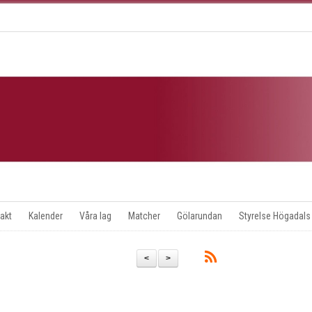
akt
Kalender
Våra lag
Matcher
Gölarundan
Styrelse Högadals
<
>