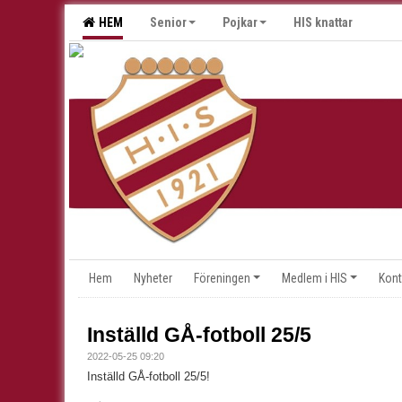
HEM
Senior
Pojkar
HIS knattar
Hem
Nyheter
Föreningen
Medlem i HIS
Kont
Inställd GÅ-fotboll 25/5
2022-05-25 09:20
Inställd GÅ-fotboll 25/5!