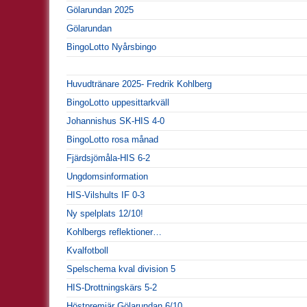
Gölarundan 2025
Gölarundan
BingoLotto Nyårsbingo
Huvudtränare 2025- Fredrik Kohlberg
BingoLotto uppesittarkväll
Johannishus SK-HIS 4-0
BingoLotto rosa månad
Fjärdsjömåla-HIS 6-2
Ungdomsinformation
HIS-Vilshults IF 0-3
Ny spelplats 12/10!
Kohlbergs reflektioner…
Kvalfotboll
Spelschema kval division 5
HIS-Drottningskärs 5-2
Höstpremiär Gölarundan 6/10