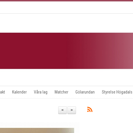
akt
Kalender
Våra lag
Matcher
Gölarundan
Styrelse Högadals
<
>