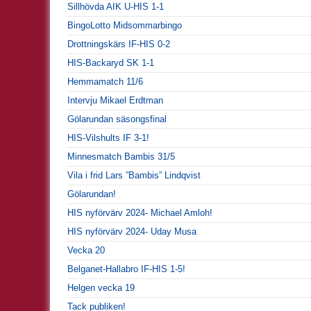
Sillhövda AIK U-HIS 1-1
BingoLotto Midsommarbingo
Drottningskärs IF-HIS 0-2
HIS-Backaryd SK 1-1
Hemmamatch 11/6
Intervju Mikael Erdtman
Gölarundan säsongsfinal
HIS-Vilshults IF 3-1!
Minnesmatch Bambis 31/5
Vila i frid Lars ”Bambis” Lindqvist
Gölarundan!
HIS nyförvärv 2024- Michael Amloh!
HIS nyförvärv 2024- Uday Musa
Vecka 20
Belganet-Hallabro IF-HIS 1-5!
Helgen vecka 19
Tack publiken!