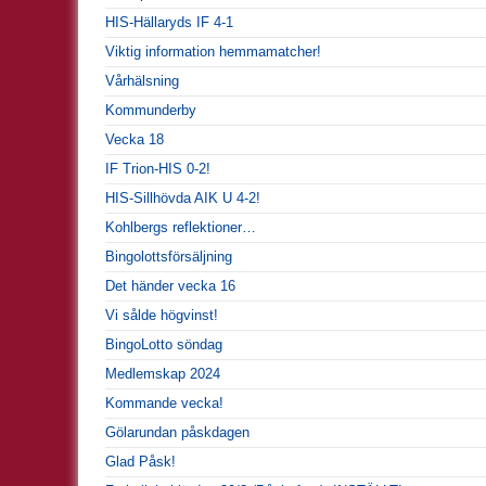
HIS-Hällaryds IF 4-1
Viktig information hemmamatcher!
Vårhälsning
Kommunderby
Vecka 18
IF Trion-HIS 0-2!
HIS-Sillhövda AIK U 4-2!
Kohlbergs reflektioner…
Bingolottsförsäljning
Det händer vecka 16
Vi sålde högvinst!
BingoLotto söndag
Medlemskap 2024
Kommande vecka!
Gölarundan påskdagen
Glad Påsk!