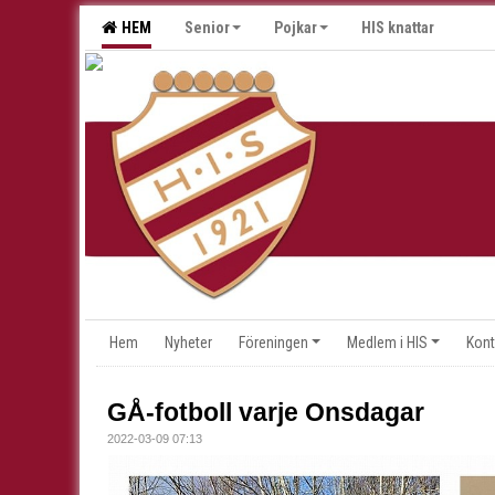
HEM
Senior
Pojkar
HIS knattar
Hem
Nyheter
Föreningen
Medlem i HIS
Kont
GÅ-fotboll varje Onsdagar
2022-03-09 07:13