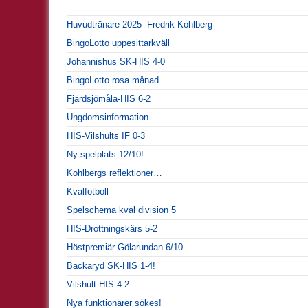
Huvudtränare 2025- Fredrik Kohlberg
BingoLotto uppesittarkväll
Johannishus SK-HIS 4-0
BingoLotto rosa månad
Fjärdsjömåla-HIS 6-2
Ungdomsinformation
HIS-Vilshults IF 0-3
Ny spelplats 12/10!
Kohlbergs reflektioner…
Kvalfotboll
Spelschema kval division 5
HIS-Drottningskärs 5-2
Höstpremiär Gölarundan 6/10
Backaryd SK-HIS 1-4!
Vilshult-HIS 4-2
Nya funktionärer sökes!