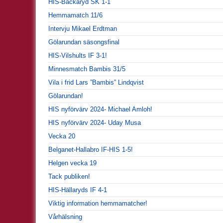
HIS-Backaryd SK 1-1
Hemmamatch 11/6
Intervju Mikael Erdtman
Gölarundan säsongsfinal
HIS-Vilshults IF 3-1!
Minnesmatch Bambis 31/5
Vila i frid Lars ”Bambis” Lindqvist
Gölarundan!
HIS nyförvärv 2024- Michael Amloh!
HIS nyförvärv 2024- Uday Musa
Vecka 20
Belganet-Hallabro IF-HIS 1-5!
Helgen vecka 19
Tack publiken!
HIS-Hällaryds IF 4-1
Viktig information hemmamatcher!
Vårhälsning