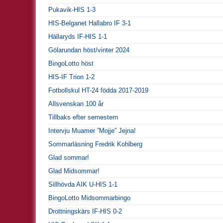
Pukavik-HIS 1-3
HIS-Belganet Hallabro IF 3-1
Hällaryds IF-HIS 1-1
Gölarundan höst/vinter 2024
BingoLotto höst
HIS-IF Trion 1-2
Fotbollskul HT-24 födda 2017-2019
Allsvenskan 100 år
Tillbaks efter semestern
Intervju Muamer ”Mojje” Jejna!
Sommarläsning Fredrik Kohlberg
Glad sommar!
Glad Midsommar!
Sillhövda AIK U-HIS 1-1
BingoLotto Midsommarbingo
Drottningskärs IF-HIS 0-2