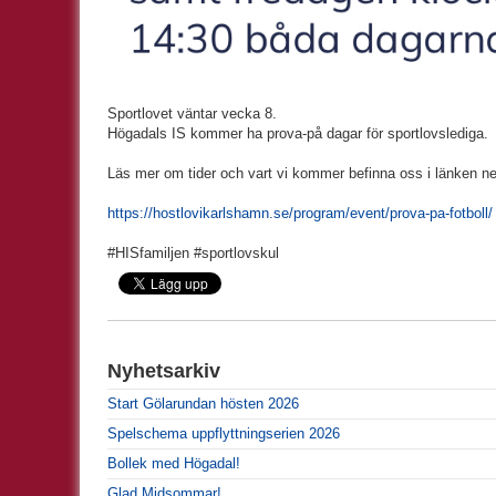
Sportlovet väntar vecka 8.
Högadals IS kommer ha prova-på dagar för sportlovslediga.
Läs mer om tider och vart vi kommer befinna oss i länken n
https://hostlovikarlshamn.se/program/event/prova-pa-fotboll/
#HISfamiljen #sportlovskul
Nyhetsarkiv
Start Gölarundan hösten 2026
Spelschema uppflyttningserien 2026
Bollek med Högadal!
Glad Midsommar!