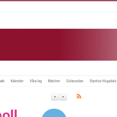
akt
Kalender
Våra lag
Matcher
Gölarundan
Styrelse Högadals
<
>