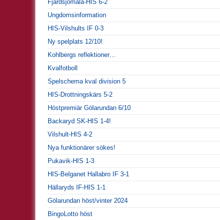
Fjärdsjömåla-HIS 6-2
Ungdomsinformation
HIS-Vilshults IF 0-3
Ny spelplats 12/10!
Kohlbergs reflektioner…
Kvalfotboll
Spelschema kval division 5
HIS-Drottningskärs 5-2
Höstpremiär Gölarundan 6/10
Backaryd SK-HIS 1-4!
Vilshult-HIS 4-2
Nya funktionärer sökes!
Pukavik-HIS 1-3
HIS-Belganet Hallabro IF 3-1
Hällaryds IF-HIS 1-1
Gölarundan höst/vinter 2024
BingoLotto höst