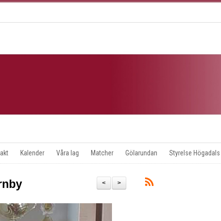
akt
Kalender
Våra lag
Matcher
Gölarundan
Styrelse Högadals
rnby
<
>