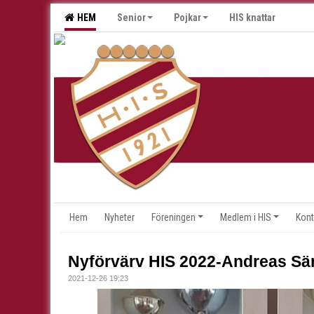
HEM
Senior
Pojkar
HIS knattar
Hem
Nyheter
Föreningen
Medlem i HIS
Kont
Nyförvärv HIS 2022-Andreas Sä
2021-12-26 19:23