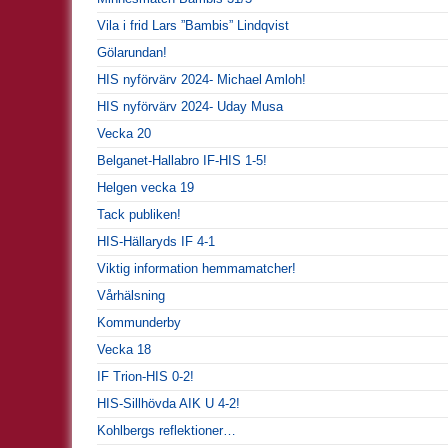
Vila i frid Lars ”Bambis” Lindqvist
Gölarundan!
HIS nyförvärv 2024- Michael Amloh!
HIS nyförvärv 2024- Uday Musa
Vecka 20
Belganet-Hallabro IF-HIS 1-5!
Helgen vecka 19
Tack publiken!
HIS-Hällaryds IF 4-1
Viktig information hemmamatcher!
Vårhälsning
Kommunderby
Vecka 18
IF Trion-HIS 0-2!
HIS-Sillhövda AIK U 4-2!
Kohlbergs reflektioner…