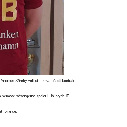
ndreas Särnby valt att skriva på ett kontrakt
enaste säsongerna spelat i Hällaryds IF
 följande: