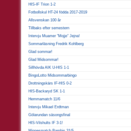
HIS-IF Trion 1-2
Fotbollskul HT-24 födda 2017-2019
Allsvenskan 100 år
Tillbaks efter semestern
Intervju Muamer ”Mojje” Jejna!
Sommarläsning Fredrik Kohlberg
Glad sommar!
Glad Midsommar!
Sillhövda AIK U-HIS 1-1
BingoLotto Midsommarbingo
Drottningskärs IF-HIS 0-2
HIS-Backaryd SK 1-1
Hemmamatch 11/6
Intervju Mikael Erdtman
Gölarundan säsongsfinal
HIS-Vilshults IF 3-1!
Minnesmatch Bambis 31/5