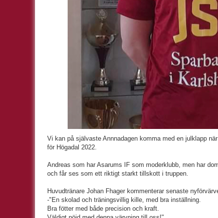
Vi kan på självaste Annnadagen komma med en julklapp när A
för Högadal 2022.
Andreas som har Asarums IF som moderklubb, men har dom s
och får ses som ett riktigt starkt tillskott i truppen.
Huvudtränare Johan Fhager kommenterar senaste nyförvärvet
-"En skolad och träningsvillig kille, med bra inställning.
Bra fötter med både precision och kraft.
Väldigt nöjd med denna värvning till oss!"