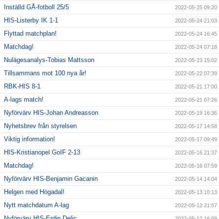
Inställd GÅ-fotboll 25/5
2022-05-25 09:20
HIS-Listerby IK 1-1
2022-05-24 21:03
Flyttad matchplan!
2022-05-24 16:45
Matchdag!
2022-05-24 07:18
Nulägesanalys-Tobias Mattsson
2022-05-23 15:02
Tillsammans mot 100 nya år!
2022-05-22 07:39
RBK-HIS 8-1
2022-05-21 17:00
A-lags match!
2022-05-21 07:26
Nyförvärv HIS-Johan Andreasson
2022-05-19 16:36
Nyhetsbrev från styrelsen
2022-05-17 14:58
Viktig information!
2022-05-17 09:49
HIS-Kristianopel GoIF 2-13
2022-05-16 21:37
Matchdag!
2022-05-16 07:59
Nyförvärv HIS-Benjamin Gacanin
2022-05-14 14:04
Helgen med Högadal!
2022-05-13 10:13
Nytt matchdatum A-lag
2022-05-12 21:57
Nyförvärv HIS-Erdin Delic
2022-05-12 16:09