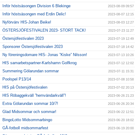
Inför höstsäsongen Division 6 Blekinge
2023-08-09 09:57
Inför höstsäsongen med Erdin Delic!
2023-08-07 12:15
Nyförvärv HIS-Johan Beike!
2023-08-03 12:27
ÖSTERSJÖFESTIVALEN 2023- STORT TACK!
2023-07-23 11:27
Östersjöfestivalen 2023
2023-07-19 12:49
Sponsorer Östersjöfestivalen 2023
2023-07-18 14:42
Ny föreningsdomare HIS- Jonas ”Kiske” Nilsson!
2023-07-13 10:26
HIS samarbetspartner-Karlshamn Golfkrog
2023-07-12 12:02
Summering Gölarundan sommar
2023-07-11 15:31
Poolspel P13/14
2023-07-08 10:58
HIS på Östersjöfestivalen
2023-07-02 20:13
HIS Röbaggekväll ”hemvändarkväll”!
2023-06-26 21:23
Extra Gölarundan sommar 10/7!
2023-06-26 20:34
Glad Midsommar och sommar!
2023-06-22 12:51
BingoLotto Midsommarbingo
2023-06-20 18:02
GÅ-fotboll midsommarfest
2023-06-19 20:00