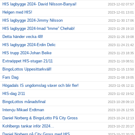
HIS lagbygge 2024- David Nilsson-Banyai!
2023-12-02 07:57
Helgen med HIS!
2023-12-01 13:01
HIS lagbygge 2024-Jimmy Nilsson
2023-11-30 17:06
HIS lagbygge 2024-Imad ”Imme” Chehab!
2023-11-28 19:10
Detta händer vecka 48!
2023-11-26 19:08
HIS lagbygge 2024-Erdin Delic
2023-11-24 21:42
HIS trupp 2024-Johan Beike
2023-11-23 18:35
Extraöppet HIS-stugan 21/11
2023-11-19 08:51
BingoLottos Uppesittarkväll!
2023-11-15 13:50
Fars Dag
2023-11-08 19:05
Högadals IS ungdomslag växer och blir fler!
2023-11-05 12:11
HIS-dag 2/11
2023-11-02 19:52
BingoLottos månadsfinal
2023-10-28 09:13
Intervju Mikael Erdtman
2023-10-26 12:55
Daniel Norberg & BingoLotto På City Gross
2023-10-24 12:13
Kohlbergs tankar inför 2024…
2023-10-22 20:17
Daniel Norberg på City Gross med HIS
2023-10-22 20:15