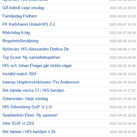
GÅ-fotboll varje onsdag
2022-05-11 20:53
Familjedag Fridhem
2022-05-09 12:00
FK Karlshamn United-HIS 2-1
2022-05-07 16:19
Matchdag A-lag
2022-05-07 05:39
Bingolottsförsäljning
2022-05-06 14:22
Nyförvärv HIS-Alessandro Orefice De
2022-05-05 17:04
Top Score- Ny samarbetspartner
2022-05-04 09:43
HIS och Johan Fhager går skilda vägar
2022-05-02 10:30
Inställd match 30/4
2022-04-29 19:53
Intervju Ungdomssektionen- Per Andersson
2022-04-28 18:43
Det händer vecka 17 i HIS-familjen
2022-04-24 17:57
Gölarundan- Varje söndag
2022-04-24 05:16
HIS-Sölvesborg GoIF U 1-1!
2022-04-23 16:47
Sparbanken Eken- Ny sponsor!
2022-04-22 19:16
Inför SGIF U 23/4
2022-04-22 08:36
Det händer i HIS-familjen v.16
2022-04-18 11:56