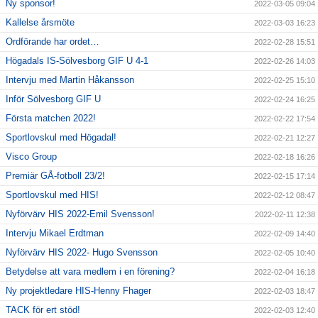
Ny sponsor!
2022-03-05 09:04
Kallelse årsmöte
2022-03-03 16:23
Ordförande har ordet…
2022-02-28 15:51
Högadals IS-Sölvesborg GIF U 4-1
2022-02-26 14:03
Intervju med Martin Håkansson
2022-02-25 15:10
Inför Sölvesborg GIF U
2022-02-24 16:25
Första matchen 2022!
2022-02-22 17:54
Sportlovskul med Högadal!
2022-02-21 12:27
Visco Group
2022-02-18 16:26
Premiär GÅ-fotboll 23/2!
2022-02-15 17:14
Sportlovskul med HIS!
2022-02-12 08:47
Nyförvärv HIS 2022-Emil Svensson!
2022-02-11 12:38
Intervju Mikael Erdtman
2022-02-09 14:40
Nyförvärv HIS 2022- Hugo Svensson
2022-02-05 10:40
Betydelse att vara medlem i en förening?
2022-02-04 16:18
Ny projektledare HIS-Henny Fhager
2022-02-03 18:47
TACK för ert stöd!
2022-02-03 12:40