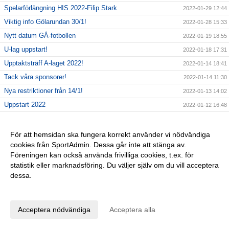
Spelarförlängning HIS 2022-Filip Stark
2022-01-29 12:44
Viktig info Gölarundan 30/1!
2022-01-28 15:33
Nytt datum GÅ-fotbollen
2022-01-19 18:55
U-lag uppstart!
2022-01-18 17:31
Upptaktsträff A-laget 2022!
2022-01-14 18:41
Tack våra sponsorer!
2022-01-14 11:30
Nya restriktioner från 14/1!
2022-01-13 14:02
Uppstart 2022
2022-01-12 16:48
BingoLotto säsongsstart!
2022-01-07 11:57
Gott Nytt År!
2021-12-31 15:19
För att hemsidan ska fungera korrekt använder vi nödvändiga
cookies från SportAdmin. Dessa går inte att stänga av.
BingoLotto Nyårsbingo
2021-12-27 12:10
Föreningen kan också använda frivilliga cookies, t.ex. för
Nyförvärv HIS 2022-Andreas Särnby
2021-12-26 19:23
statistik eller marknadsföring. Du väljer själv om du vill acceptera
Obs ingen Gölarunda 26/12!
2021-12-26 09:28
dessa.
God Jul önskar HIS
2021-12-23 18:43
Anpassa dina val
Sista dagen försäljning Uppesittarkvällen
2021-12-23 09:25
Acceptera nödvändiga
Acceptera alla
BingoLotter Uppesittarkvällen
2021-12-21 12:17
Uppmärksamhet Karlshamns Kommun
2021-12-20 19:32