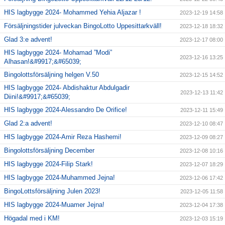
HIS lagbygge 2024- Mohammed Yehia Aljazar !
2023-12-19 14:58
Försäljningstider julveckan BingoLotto Uppesittarkväll!
2023-12-18 18:32
Glad 3:e advent!
2023-12-17 08:00
HIS lagbygge 2024- Mohamad ”Modi”
2023-12-16 13:25
Alhasan!&#9917;&#65039;
Bingolottsförsäljning helgen V.50
2023-12-15 14:52
HIS lagbygge 2024- Abdishaktur Abdulgadir
2023-12-13 11:42
Diini!&#9917;&#65039;
HIS lagbygge 2024-Alessandro De Orifice!
2023-12-11 15:49
Glad 2:a advent!
2023-12-10 08:47
HIS lagbygge 2024-Amir Reza Hashemi!
2023-12-09 08:27
Bingolottsförsäljning December
2023-12-08 10:16
HIS lagbygge 2024-Filip Stark!
2023-12-07 18:29
HIS lagbygge 2024-Muhammed Jejna!
2023-12-06 17:42
BingoLottsförsäljning Julen 2023!
2023-12-05 11:58
HIS lagbygge 2024-Muamer Jejna!
2023-12-04 17:38
Högadal med i KM!
2023-12-03 15:19