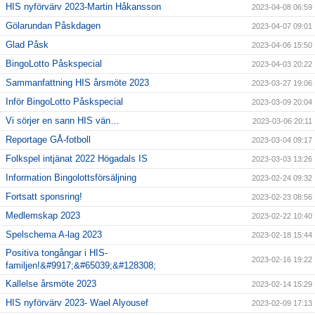
HIS nyförvärv 2023-Martin Håkansson
2023-04-08 06:59
Gölarundan Påskdagen
2023-04-07 09:01
Glad Påsk
2023-04-06 15:50
BingoLotto Påskspecial
2023-04-03 20:22
Sammanfattning HIS årsmöte 2023
2023-03-27 19:06
Inför BingoLotto Påskspecial
2023-03-09 20:04
Vi sörjer en sann HIS vän…
2023-03-06 20:11
Reportage GÅ-fotboll
2023-03-04 09:17
Folkspel intjänat 2022 Högadals IS
2023-03-03 13:26
Information Bingolottsförsäljning
2023-02-24 09:32
Fortsatt sponsring!
2023-02-23 08:56
Medlemskap 2023
2023-02-22 10:40
Spelschema A-lag 2023
2023-02-18 15:44
Positiva tongångar i HIS-
2023-02-16 19:22
familjen!&#9917;&#65039;&#128308;
Kallelse årsmöte 2023
2023-02-14 15:29
HIS nyförvärv 2023- Wael Alyousef
2023-02-09 17:13