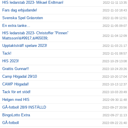
HIS ledarstab 2023- Mikael Erdtman!
2022-11-11 13:35
Fars dag erbjudande!
2022-11-10 18:43
Svenska Spel Gräsroten
2022-11-09 12:51
En extra tanke…
2022-11-05 09:07
HIS ledarstab 2023- Christoffer ”Pinnen”
2022-11-04 12:09
Mattsson!&#9917;&#65039;
Upptaktsträff spelare 2023!
2022-11-03 21:17
Tack!
2022-11-01 08:57
HIS 2023!
2022-10-29 13:08
Grattis Gunnar!!
2022-10-24 20:26
Camp Högadal 29/10
2022-10-20 17:04
CAMP Högadal!
2022-10-13 12:37
Tack för ert stöd!
2022-10-03 20:49
Helgen med HIS
2022-09-30 11:48
GÅ-fotboll 28/9 INSTÄLLD
2022-09-27 20:56
BingoLotto Extra
2022-09-27 11:13
GÅ-fotboll
2022-09-22 21:40