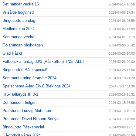
Det händer vecka 16
2024-04-14 18:56
Vi sålde högvinst!
2024-04-08 17:34
BingoLotto söndag
2024-04-06 05:59
Medlemskap 2024
2024-04-02 17:59
Kommande vecka!
2024-04-01 07:19
Gölarundan påskdagen
2024-03-30 08:42
Glad Påsk!
2024-03-28 14:03
Fotbollskul lördag 30/3 (Påskafton)- INSTÄLLT!
2024-03-26 20:00
BingoLottos Påskspecial!
2024-03-25 17:58
Sammanfattning årsmöte 2024
2024-03-18 21:20
Spelschema A-lag Div.6 Blekinge 2024
2024-03-17 11:36
HIS-Hällaryds IF 0-1
2024-03-16 18:32
Det händer i helgen!
2024-03-15 06:56
Pratstund- Ludvig Mattsson
2024-03-13 10:14
Pratstund- David Nilsson-Banyai
2024-03-13 10:08
BingoLotto Påskspecial
2024-03-08 12:17
GÅ-fotboll våren 2024
2024-03-06 08:59