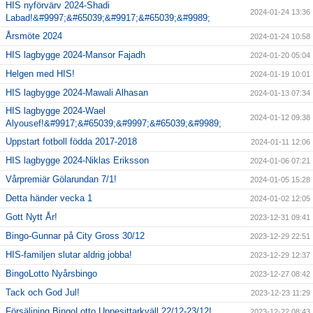
HIS nyförvärv 2024-Shadi
2024-01-24 13:36
Labad!&#9997;&#65039;&#9917;&#65039;&#9989;
Årsmöte 2024
2024-01-24 10:58
HIS lagbygge 2024-Mansor Fajadh
2024-01-20 05:04
Helgen med HIS!
2024-01-19 10:01
HIS lagbygge 2024-Mawali Alhasan
2024-01-13 07:34
HIS lagbygge 2024-Wael
2024-01-12 09:38
Alyousef!&#9917;&#65039;&#9997;&#65039;&#9989;
Uppstart fotboll födda 2017-2018
2024-01-11 12:06
HIS lagbygge 2024-Niklas Eriksson
2024-01-06 07:21
Vårpremiär Gölarundan 7/1!
2024-01-05 15:28
Detta händer vecka 1
2024-01-02 12:05
Gott Nytt År!
2023-12-31 09:41
Bingo-Gunnar på City Gross 30/12
2023-12-29 22:51
HIS-familjen slutar aldrig jobba!
2023-12-29 12:37
BingoLotto Nyårsbingo
2023-12-27 08:42
Tack och God Jul!
2023-12-23 11:29
Försäljning BingoLotto Uppesittarkväll 22/12-23/12!
2023-12-22 08:43