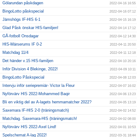
Gölarundan påskdagen
2022-04-16 16:55
BingoLotto påskspecial
2022-04-16 07:12
Jämshögs IF-HIS 6-1
2022-04-15 16:19
Glad Påsk önskar HIS-familjen!
2022-04-14 17:12
GÅ-fotboll Onsdagar
2022-04-12 14:30
HIS-Märserums IF 0-2
2022-04-11 20:50
Matchdag 11/4
2022-04-11 12:18
Det händer v.15 HIS-familjen
2022-04-10 20:16
Inför Division 4 Blekinge, 2022!
2022-04-09 10:11
BingoLotto Påskspecial
2022-04-08 12:03
Intervju inför seriepremiär- Victor la Fleur
2022-04-07 16:02
Nyförvärv HIS 2022-Mohammed Baqir
2022-04-06 13:23
Bli en viktig del av A-lagets hemmamatcher 2022?
2022-04-05 13:19
Saxemara IF-HIS 2-0 (träningsmatch)
2022-04-02 14:52
Matchdag. Saxemara-HIS (träningsmatch!
2022-04-02 08:00
Nyförvärv HIS 2022-Axel Lind!
2022-04-01 10:53
Spelschemat A-lag 2022!
2022-03-31 18:44