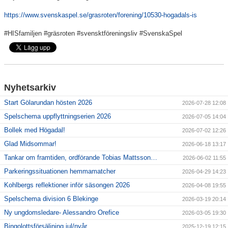
https://www.svenskaspel.se/grasroten/forening/10530-hogadals-is
#HISfamiljen #gräsroten #svensktföreningsliv #SvenskaSpel
Nyhetsarkiv
Start Gölarundan hösten 2026
2026-07-28 12:08
Spelschema uppflyttningserien 2026
2026-07-05 14:04
Bollek med Högadal!
2026-07-02 12:26
Glad Midsommar!
2026-06-18 13:17
Tankar om framtiden, ordförande Tobias Mattsson…
2026-06-02 11:55
Parkeringssituationen hemmamatcher
2026-04-29 14:23
Kohlbergs reflektioner inför säsongen 2026
2026-04-08 19:55
Spelschema division 6 Blekinge
2026-03-19 20:14
Ny ungdomsledare- Alessandro Orefice
2026-03-05 19:30
Bingolottsförsäljning jul/nyår
2025-12-19 12:15