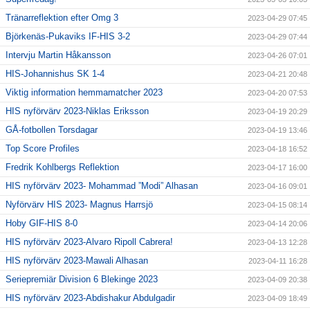
Tränarreflektion efter Omg 3
2023-04-29 07:45
Björkenäs-Pukaviks IF-HIS 3-2
2023-04-29 07:44
Intervju Martin Håkansson
2023-04-26 07:01
HIS-Johannishus SK 1-4
2023-04-21 20:48
Viktig information hemmamatcher 2023
2023-04-20 07:53
HIS nyförvärv 2023-Niklas Eriksson
2023-04-19 20:29
GÅ-fotbollen Torsdagar
2023-04-19 13:46
Top Score Profiles
2023-04-18 16:52
Fredrik Kohlbergs Reflektion
2023-04-17 16:00
HIS nyförvärv 2023- Mohammad ”Modi” Alhasan
2023-04-16 09:01
Nyförvärv HIS 2023- Magnus Harrsjö
2023-04-15 08:14
Hoby GIF-HIS 8-0
2023-04-14 20:06
HIS nyförvärv 2023-Alvaro Ripoll Cabrera!
2023-04-13 12:28
HIS nyförvärv 2023-Mawali Alhasan
2023-04-11 16:28
Seriepremiär Division 6 Blekinge 2023
2023-04-09 20:38
HIS nyförvärv 2023-Abdishakur Abdulgadir
2023-04-09 18:49