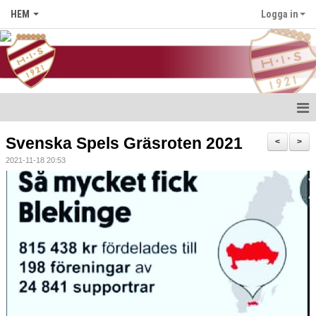
HEM
Logga in
Hem
Svenska Spels Gräsroten 2021
<
>
2021-11-18 20:53
Nyheter
Föreningen
Medlem i HIS
Kontakt
Kalender