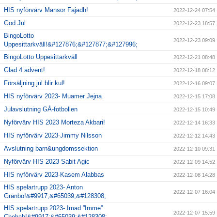
HIS nyförvärv Mansor Fajadh!
2022-12-24 07:54
God Jul
2022-12-23 18:57
BingoLotto
2022-12-23 09:09
Uppesittarkväll!&#127876;&#127877;&#127996;
BingoLotto Uppesittarkväll
2022-12-21 08:48
Glad 4 advent!
2022-12-18 08:12
Försäljning jul blir kul!
2022-12-16 09:07
HIS nyförvärv 2023- Muamer Jejna
2022-12-15 17:08
Julavslutning GÅ-fotbollen
2022-12-15 10:49
Nyförvärv HIS 2023 Morteza Akbari!
2022-12-14 16:33
HIS nyförvärv 2023-Jimmy Nilsson
2022-12-12 14:43
Avslutning barn&ungdomssektion
2022-12-10 09:31
Nyförvärv HIS 2023-Sabit Agic
2022-12-09 14:52
HIS nyförvärv 2023-Kasem Alabbas
2022-12-08 14:28
HIS spelartrupp 2023- Anton
2022-12-07 16:04
Gränbo!&#9917;&#65039;&#128308;
HIS spelartrupp 2023- Imad ”Imme”
2022-12-07 15:59
Chehab!&#9917;&#65039;&#128308;