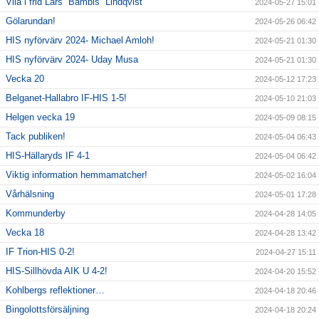
Vila i frid Lars ”Bambis” Lindqvist
2024-05-27 15:01
Gölarundan!
2024-05-26 06:42
HIS nyförvärv 2024- Michael Amloh!
2024-05-21 01:30
HIS nyförvärv 2024- Uday Musa
2024-05-21 01:30
Vecka 20
2024-05-12 17:23
Belganet-Hallabro IF-HIS 1-5!
2024-05-10 21:03
Helgen vecka 19
2024-05-09 08:15
Tack publiken!
2024-05-04 06:43
HIS-Hällaryds IF 4-1
2024-05-04 06:42
Viktig information hemmamatcher!
2024-05-02 16:04
Vårhälsning
2024-05-01 17:28
Kommunderby
2024-04-28 14:05
Vecka 18
2024-04-28 13:42
IF Trion-HIS 0-2!
2024-04-27 15:11
HIS-Sillhövda AIK U 4-2!
2024-04-20 15:52
Kohlbergs reflektioner…
2024-04-18 20:46
Bingolottsförsäljning
2024-04-18 20:24