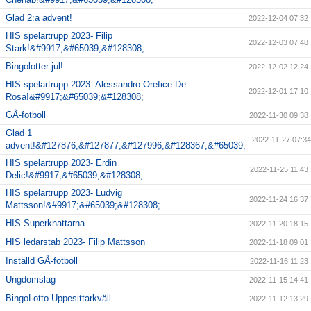
Glad 2:a advent!
2022-12-04 07:32
HIS spelartrupp 2023- Filip
2022-12-03 07:48
Stark!&#9917;&#65039;&#128308;
Bingolotter jul!
2022-12-02 12:24
HIS spelartrupp 2023- Alessandro Orefice De
2022-12-01 17:10
Rosa!&#9917;&#65039;&#128308;
GÅ-fotboll
2022-11-30 09:38
Glad 1
2022-11-27 07:34
advent!&#127876;&#127877;&#127996;&#128367;&#65039;
HIS spelartrupp 2023- Erdin
2022-11-25 11:43
Delic!&#9917;&#65039;&#128308;
HIS spelartrupp 2023- Ludvig
2022-11-24 16:37
Mattsson!&#9917;&#65039;&#128308;
HIS Superknattarna
2022-11-20 18:15
HIS ledarstab 2023- Filip Mattsson
2022-11-18 09:01
Inställd GÅ-fotboll
2022-11-16 11:23
Ungdomslag
2022-11-15 14:41
BingoLotto Uppesittarkväll
2022-11-12 13:29