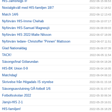
HIS-Jämshögs IF
2022-06-15 06:53
Nostalgikväll med HIS-familjen 18/7
2022-06-12 18:52
Match 14/6
2022-06-12 13:43
Nyförvärv HIS-Imme Chehab
2022-06-10 07:17
Nyförvärv HIS-Samuel Magnesjö
2022-06-08 09:03
Nyförvärv HIS 2022-Malte Nilsson
2022-06-07 18:09
Nyförvärv ledare- Christoffer ”Pinnen” Mattsson
2022-06-07 11:51
Glad Nationaldag
2022-06-06 07:39
TACK!
2022-06-05 11:54
Säsongsfinal Gölarundan
2022-06-04 18:28
HIS-BK Union 0-9
2022-06-04 16:05
Matchdag!
2022-06-04 06:10
Skrivelse från Högadals IS styrelse
2022-06-01 15:18
Säsongsavslutning GÅ-fotboll 1/6
2022-05-31 07:47
Fotbollsskolan 2022
2022-05-30 06:34
Jämjö-HIS 2-1
2022-05-29 16:01
HIS-familjen!
2022-05-26 18:29