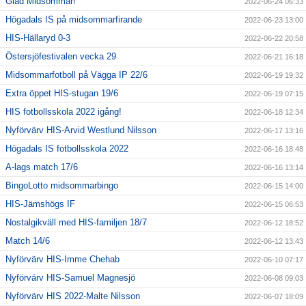
Glad Midsommar!
2022-06-24 06:33
Högadals IS på midsommarfirande
2022-06-23 13:00
HIS-Hällaryd 0-3
2022-06-22 20:58
Östersjöfestivalen vecka 29
2022-06-21 16:18
Midsommarfotboll på Vägga IP 22/6
2022-06-19 19:32
Extra öppet HIS-stugan 19/6
2022-06-19 07:15
HIS fotbollsskola 2022 igång!
2022-06-18 12:34
Nyförvärv HIS-Arvid Westlund Nilsson
2022-06-17 13:16
Högadals IS fotbollsskola 2022
2022-06-16 18:48
A-lags match 17/6
2022-06-16 13:14
BingoLotto midsommarbingo
2022-06-15 14:00
HIS-Jämshögs IF
2022-06-15 06:53
Nostalgikväll med HIS-familjen 18/7
2022-06-12 18:52
Match 14/6
2022-06-12 13:43
Nyförvärv HIS-Imme Chehab
2022-06-10 07:17
Nyförvärv HIS-Samuel Magnesjö
2022-06-08 09:03
Nyförvärv HIS 2022-Malte Nilsson
2022-06-07 18:09