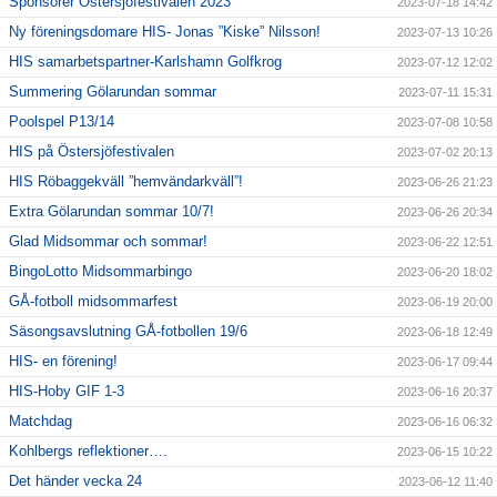
Sponsorer Östersjöfestivalen 2023
2023-07-18 14:42
Ny föreningsdomare HIS- Jonas ”Kiske” Nilsson!
2023-07-13 10:26
HIS samarbetspartner-Karlshamn Golfkrog
2023-07-12 12:02
Summering Gölarundan sommar
2023-07-11 15:31
Poolspel P13/14
2023-07-08 10:58
HIS på Östersjöfestivalen
2023-07-02 20:13
HIS Röbaggekväll ”hemvändarkväll”!
2023-06-26 21:23
Extra Gölarundan sommar 10/7!
2023-06-26 20:34
Glad Midsommar och sommar!
2023-06-22 12:51
BingoLotto Midsommarbingo
2023-06-20 18:02
GÅ-fotboll midsommarfest
2023-06-19 20:00
Säsongsavslutning GÅ-fotbollen 19/6
2023-06-18 12:49
HIS- en förening!
2023-06-17 09:44
HIS-Hoby GIF 1-3
2023-06-16 20:37
Matchdag
2023-06-16 06:32
Kohlbergs reflektioner….
2023-06-15 10:22
Det händer vecka 24
2023-06-12 11:40