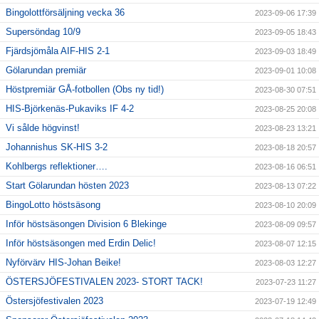
Bingolottförsäljning vecka 36
2023-09-06 17:39
Supersöndag 10/9
2023-09-05 18:43
Fjärdsjömåla AIF-HIS 2-1
2023-09-03 18:49
Gölarundan premiär
2023-09-01 10:08
Höstpremiär GÅ-fotbollen (Obs ny tid!)
2023-08-30 07:51
HIS-Björkenäs-Pukaviks IF 4-2
2023-08-25 20:08
Vi sålde högvinst!
2023-08-23 13:21
Johannishus SK-HIS 3-2
2023-08-18 20:57
Kohlbergs reflektioner….
2023-08-16 06:51
Start Gölarundan hösten 2023
2023-08-13 07:22
BingoLotto höstsäsong
2023-08-10 20:09
Inför höstsäsongen Division 6 Blekinge
2023-08-09 09:57
Inför höstsäsongen med Erdin Delic!
2023-08-07 12:15
Nyförvärv HIS-Johan Beike!
2023-08-03 12:27
ÖSTERSJÖFESTIVALEN 2023- STORT TACK!
2023-07-23 11:27
Östersjöfestivalen 2023
2023-07-19 12:49