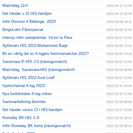
Matchdag 11/4
2022-04-11 12:18
Det händer v.15 HIS-familjen
2022-04-10 20:16
Inför Division 4 Blekinge, 2022!
2022-04-09 10:11
BingoLotto Påskspecial
2022-04-08 12:03
Intervju inför seriepremiär- Victor la Fleur
2022-04-07 16:02
Nyförvärv HIS 2022-Mohammed Baqir
2022-04-06 13:23
Bli en viktig del av A-lagets hemmamatcher 2022?
2022-04-05 13:19
Saxemara IF-HIS 2-0 (träningsmatch)
2022-04-02 14:52
Matchdag. Saxemara-HIS (träningsmatch!
2022-04-02 08:00
Nyförvärv HIS 2022-Axel Lind!
2022-04-01 10:53
Spelschemat A-lag 2022!
2022-03-31 18:44
Nya funktionärer A-lag sökes
2022-03-30 12:55
Sammanfattning årsmöte
2022-03-29 09:03
Det händer vecka 13 i HIS-familjen
2022-03-27 18:35
Ronneby BK-HIS 1-3!
2022-03-26 18:12
Inför Ronneby BK borta (träningsmatch)
2022-03-25 08:42