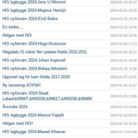
HIS lagbygge 2024-Jens U Nilsson!
2024-02-23 06:07
HIS lagbygge 2024-Magnus Harrsjö
2024-02-21 10:25
HIS nyförvärv 2024-Emil Beike
2024-02-16 19:34
En tanke….
2024-02-15 15:48
Helgen med HIS
2024-02-08 16:35
HIS nyförvärv 2024-Hugo Alvarsson
2024-02-06 17:13
Högadals IS söker fler spelare födda 2010-2011
2024-02-02 10:27
HIS nyförvärv 2024-Johan Asplund!
2024-02-01 19:39
HIS nyförvärv 2024-Bahaa Alibrahim
2024-01-31 11:36
Uppstart lag för barn födda 2017-2018
2024-01-27 10:51
Ny lansering-JOYNA!
2024-01-26 10:07
HIS nyförvärv 2024-Shadi
2024-01-24 13:36
Labad!&#9997;&#65039;&#9917;&#65039;&#9989;
Årsmöte 2024
2024-01-24 10:58
HIS lagbygge 2024-Mansor Fajadh
2024-01-20 05:04
Helgen med HIS!
2024-01-19 10:01
HIS lagbygge 2024-Mawali Alhasan
2024-01-13 07:34