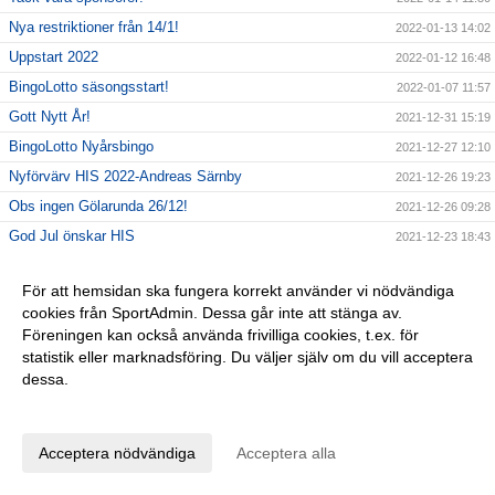
Nya restriktioner från 14/1!
2022-01-13 14:02
Uppstart 2022
2022-01-12 16:48
BingoLotto säsongsstart!
2022-01-07 11:57
Gott Nytt År!
2021-12-31 15:19
BingoLotto Nyårsbingo
2021-12-27 12:10
Nyförvärv HIS 2022-Andreas Särnby
2021-12-26 19:23
Obs ingen Gölarunda 26/12!
2021-12-26 09:28
God Jul önskar HIS
2021-12-23 18:43
Sista dagen försäljning Uppesittarkvällen
2021-12-23 09:25
För att hemsidan ska fungera korrekt använder vi nödvändiga
BingoLotter Uppesittarkvällen
2021-12-21 12:17
cookies från SportAdmin. Dessa går inte att stänga av.
Uppmärksamhet Karlshamns Kommun
2021-12-20 19:32
Föreningen kan också använda frivilliga cookies, t.ex. för
Nyförvärv HIS 2022-Sebastian Wikell
statistik eller marknadsföring. Du väljer själv om du vill acceptera
2021-12-19 14:59
dessa.
Gölarundan 4:e advent
2021-12-19 08:17
Anpassa dina val
Nyförvärv HIS 2022-Anton Asplund
2021-12-18 17:14
KM 2021 INSTÄLLT
2021-12-18 08:21
Acceptera nödvändiga
Acceptera alla
BingoLottos Uppesittarkväll
2021-12-17 11:40