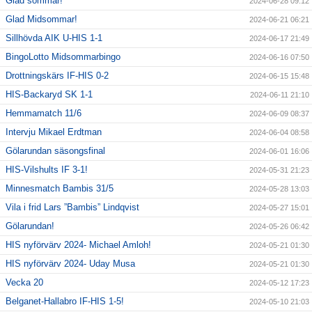
Glad sommar!
2024-06-28 09:12
Glad Midsommar!
2024-06-21 06:21
Sillhövda AIK U-HIS 1-1
2024-06-17 21:49
BingoLotto Midsommarbingo
2024-06-16 07:50
Drottningskärs IF-HIS 0-2
2024-06-15 15:48
HIS-Backaryd SK 1-1
2024-06-11 21:10
Hemmamatch 11/6
2024-06-09 08:37
Intervju Mikael Erdtman
2024-06-04 08:58
Gölarundan säsongsfinal
2024-06-01 16:06
HIS-Vilshults IF 3-1!
2024-05-31 21:23
Minnesmatch Bambis 31/5
2024-05-28 13:03
Vila i frid Lars ”Bambis” Lindqvist
2024-05-27 15:01
Gölarundan!
2024-05-26 06:42
HIS nyförvärv 2024- Michael Amloh!
2024-05-21 01:30
HIS nyförvärv 2024- Uday Musa
2024-05-21 01:30
Vecka 20
2024-05-12 17:23
Belganet-Hallabro IF-HIS 1-5!
2024-05-10 21:03