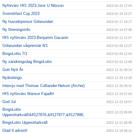
Nyförvärv HIS 2023-Jens U Nilsson
2023-01-25 17:44
Svenskfast Cup 2023
2023-01-19 15:27
Ny huvudsponsor Gölarundan
2023-01-17 18:17
Ny föreningsinfo
2023-01-14 07:48
HIS nyförvärv 2023-Benjamin Gacanin
2023-01-12 21:07
Gölarundan vårpremiär 8/1
2023-01-06 13:27
BingoLotto 7/1
2023-01-05 12:44
Ny sändningsdag BingoLotto
2023-01-02 12:08
Gott Nytt År
2022-12-31 08:14
Nyårsbingo
2022-12-28 13:29
Intervju med Thomas Colliander-Nelson (Archie)
2022-12-26 09:31
HIS nyförvärv Mansor Fajadh!
2022-12-24 07:54
God Jul
2022-12-23 18:57
BingoLotto
2022-12-23 09:09
Uppesittarkväll!&#127876;&#127877;&#127996;
BingoLotto Uppesittarkväll
2022-12-21 08:48
Glad 4 advent!
2022-12-18 08:12