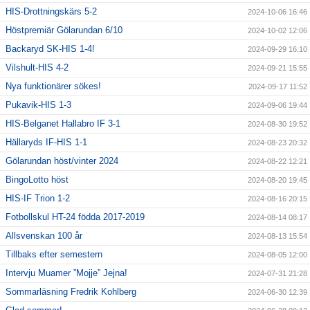
HIS-Drottningskärs 5-2
2024-10-06 16:46
Höstpremiär Gölarundan 6/10
2024-10-02 12:06
Backaryd SK-HIS 1-4!
2024-09-29 16:10
Vilshult-HIS 4-2
2024-09-21 15:55
Nya funktionärer sökes!
2024-09-17 11:52
Pukavik-HIS 1-3
2024-09-06 19:44
HIS-Belganet Hallabro IF 3-1
2024-08-30 19:52
Hällaryds IF-HIS 1-1
2024-08-23 20:32
Gölarundan höst/vinter 2024
2024-08-22 12:21
BingoLotto höst
2024-08-20 19:45
HIS-IF Trion 1-2
2024-08-16 20:15
Fotbollskul HT-24 födda 2017-2019
2024-08-14 08:17
Allsvenskan 100 år
2024-08-13 15:54
Tillbaks efter semestern
2024-08-05 12:00
Intervju Muamer ”Mojje” Jejna!
2024-07-31 21:28
Sommarläsning Fredrik Kohlberg
2024-06-30 12:39