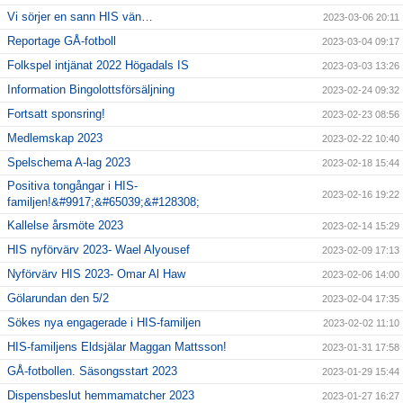
Vi sörjer en sann HIS vän…
2023-03-06 20:11
Reportage GÅ-fotboll
2023-03-04 09:17
Folkspel intjänat 2022 Högadals IS
2023-03-03 13:26
Information Bingolottsförsäljning
2023-02-24 09:32
Fortsatt sponsring!
2023-02-23 08:56
Medlemskap 2023
2023-02-22 10:40
Spelschema A-lag 2023
2023-02-18 15:44
Positiva tongångar i HIS-
2023-02-16 19:22
familjen!&#9917;&#65039;&#128308;
Kallelse årsmöte 2023
2023-02-14 15:29
HIS nyförvärv 2023- Wael Alyousef
2023-02-09 17:13
Nyförvärv HIS 2023- Omar Al Haw
2023-02-06 14:00
Gölarundan den 5/2
2023-02-04 17:35
Sökes nya engagerade i HIS-familjen
2023-02-02 11:10
HIS-familjens Eldsjälar Maggan Mattsson!
2023-01-31 17:58
GÅ-fotbollen. Säsongsstart 2023
2023-01-29 15:44
Dispensbeslut hemmamatcher 2023
2023-01-27 16:27