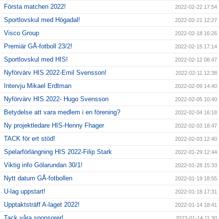
Första matchen 2022!
2022-02-22 17:54
Sportlovskul med Högadal!
2022-02-21 12:27
Visco Group
2022-02-18 16:26
Premiär GÅ-fotboll 23/2!
2022-02-15 17:14
Sportlovskul med HIS!
2022-02-12 08:47
Nyförvärv HIS 2022-Emil Svensson!
2022-02-11 12:38
Intervju Mikael Erdtman
2022-02-09 14:40
Nyförvärv HIS 2022- Hugo Svensson
2022-02-05 10:40
Betydelse att vara medlem i en förening?
2022-02-04 16:18
Ny projektledare HIS-Henny Fhager
2022-02-03 18:47
TACK för ert stöd!
2022-02-03 12:40
Spelarförlängning HIS 2022-Filip Stark
2022-01-29 12:44
Viktig info Gölarundan 30/1!
2022-01-28 15:33
Nytt datum GÅ-fotbollen
2022-01-19 18:55
U-lag uppstart!
2022-01-18 17:31
Upptaktsträff A-laget 2022!
2022-01-14 18:41
Tack våra sponsorer!
2022-01-14 11:30