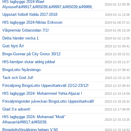
HIS lagbygge 2024-Wael
2024-01-12 09:38
Alyousef!&#9917;&#65039;&#9997;&#65039;&#9989;
Uppstart fotboll födda 2017-2018
2024-01-11 12:06
HIS lagbygge 2024-Niklas Eriksson
2024-01-06 07:21
Vårpremiär Gölarundan 7/1!
2024-01-05 15:28
Detta händer vecka 1
2024-01-02 12:05
Gott Nytt År!
2023-12-31 09:41
Bingo-Gunnar på City Gross 30/12
2023-12-29 22:51
HIS-familjen slutar aldrig jobba!
2023-12-29 12:37
BingoLotto Nyårsbingo
2023-12-27 08:42
Tack och God Jul!
2023-12-23 11:29
Försäljning BingoLotto Uppesittarkväll 22/12-23/12!
2023-12-22 08:43
HIS lagbygge 2024- Mohammed Yehia Aljazar !
2023-12-19 14:58
Försäljningstider julveckan BingoLotto Uppesittarkväll!
2023-12-18 18:32
Glad 3:e advent!
2023-12-17 08:00
HIS lagbygge 2024- Mohamad ”Modi”
2023-12-16 13:25
Alhasan!&#9917;&#65039;
Bingolottsförsäljning helgen V.50
2023-12-15 14:52