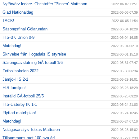
Nyförvärv ledare- Christoffer ”Pinnen” Mattsson
2022-06-07 11:51
Glad Nationaldag
2022-06-06 07:39
TACK!
2022-06-05 11:54
Säsongsfinal Gölarundan
2022-06-04 18:28
HIS-BK Union 0-9
2022-06-04 16:05
Matchdag!
2022-06-04 06:10
Skrivelse från Högadals IS styrelse
2022-06-01 15:18
Säsongsavslutning GÅ-fotboll 1/6
2022-05-31 07:47
Fotbollsskolan 2022
2022-05-30 06:34
Jämjö-HIS 2-1
2022-05-29 16:01
HIS-familjen!
2022-05-26 18:29
Inställd GÅ-fotboll 25/5
2022-05-25 09:20
HIS-Listerby IK 1-1
2022-05-24 21:03
Flyttad matchplan!
2022-05-24 16:45
Matchdag!
2022-05-24 07:18
Nulägesanalys-Tobias Mattsson
2022-05-23 15:02
Tillsammans mot 100 nya år!
2022-05-22 07:39