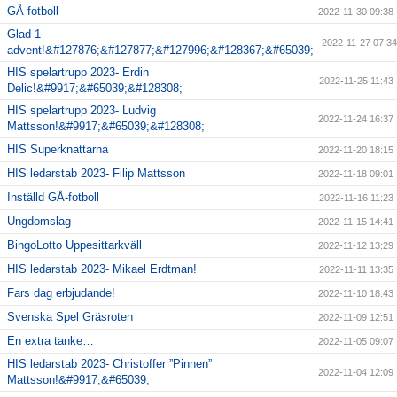
GÅ-fotboll
2022-11-30 09:38
Glad 1
2022-11-27 07:34
advent!&#127876;&#127877;&#127996;&#128367;&#65039;
HIS spelartrupp 2023- Erdin
2022-11-25 11:43
Delic!&#9917;&#65039;&#128308;
HIS spelartrupp 2023- Ludvig
2022-11-24 16:37
Mattsson!&#9917;&#65039;&#128308;
HIS Superknattarna
2022-11-20 18:15
HIS ledarstab 2023- Filip Mattsson
2022-11-18 09:01
Inställd GÅ-fotboll
2022-11-16 11:23
Ungdomslag
2022-11-15 14:41
BingoLotto Uppesittarkväll
2022-11-12 13:29
HIS ledarstab 2023- Mikael Erdtman!
2022-11-11 13:35
Fars dag erbjudande!
2022-11-10 18:43
Svenska Spel Gräsroten
2022-11-09 12:51
En extra tanke…
2022-11-05 09:07
HIS ledarstab 2023- Christoffer ”Pinnen”
2022-11-04 12:09
Mattsson!&#9917;&#65039;