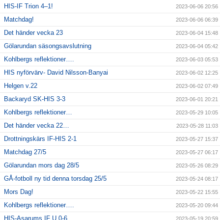
HIS-IF Trion 4–1!
2023-06-06 20:56
Matchdag!
2023-06-06 06:39
Det händer vecka 23
2023-06-04 15:48
Gölarundan säsongsavslutning
2023-06-04 05:42
Kohlbergs reflektioner….
2023-06-03 05:53
HIS nyförvärv- David Nilsson-Banyai
2023-06-02 12:25
Helgen v.22
2023-06-02 07:49
Backaryd SK-HIS 3-3
2023-06-01 20:21
Kohlbergs reflektioner…
2023-05-29 10:05
Det händer vecka 22…
2023-05-28 11:03
Drottningskärs IF-HIS 2-1
2023-05-27 15:37
Matchdag 27/5
2023-05-27 06:17
Gölarundan mors dag 28/5
2023-05-26 08:29
GÅ-fotboll ny tid denna torsdag 25/5
2023-05-24 08:17
Mors Dag!
2023-05-22 15:55
Kohlbergs reflektioner….
2023-05-20 09:44
HIS-Asarums IF U 0-6
2023-05-19 20:59