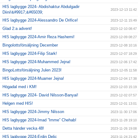
HIS lagbygge 2024- Abdishaktur Abdulgadir
2023-12-13 11:42
Diini!&#9917;&#65039;
HIS lagbygge 2024-Alessandro De Orifice!
2023-12-11 15:49
Glad 2:a advent!
2023-12-10 08:47
HIS lagbygge 2024-Amir Reza Hashemi!
2023-12-09 08:27
Bingolottsförsäljning December
2023-12-08 10:16
HIS lagbygge 2024-Filip Stark!
2023-12-07 18:29
HIS lagbygge 2024-Muhammed Jejna!
2023-12-06 17:42
BingoLottsförsäljning Julen 2023!
2023-12-05 11:58
HIS lagbygge 2024-Muamer Jejna!
2023-12-04 17:38
Högadal med i KM!
2023-12-03 15:19
HIS lagbygge 2024- David Nilsson-Banyai!
2023-12-02 07:57
Helgen med HIS!
2023-12-01 13:01
HIS lagbygge 2024-Jimmy Nilsson
2023-11-30 17:06
HIS lagbygge 2024-Imad ”Imme” Chehab!
2023-11-28 19:10
Detta händer vecka 48!
2023-11-26 19:08
HIS lagbygge 2024-Erdin Delic
2023-11-24 21:42