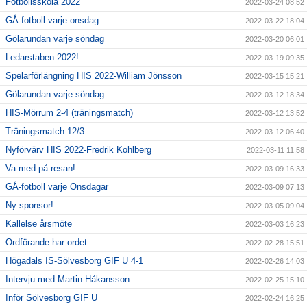
Fotbollsskola 2022
2022-03-24 08:52
GÅ-fotboll varje onsdag
2022-03-22 18:04
Gölarundan varje söndag
2022-03-20 06:01
Ledarstaben 2022!
2022-03-19 09:35
Spelarförlängning HIS 2022-William Jönsson
2022-03-15 15:21
Gölarundan varje söndag
2022-03-12 18:34
HIS-Mörrum 2-4 (träningsmatch)
2022-03-12 13:52
Träningsmatch 12/3
2022-03-12 06:40
Nyförvärv HIS 2022-Fredrik Kohlberg
2022-03-11 11:58
Va med på resan!
2022-03-09 16:33
GÅ-fotboll varje Onsdagar
2022-03-09 07:13
Ny sponsor!
2022-03-05 09:04
Kallelse årsmöte
2022-03-03 16:23
Ordförande har ordet…
2022-02-28 15:51
Högadals IS-Sölvesborg GIF U 4-1
2022-02-26 14:03
Intervju med Martin Håkansson
2022-02-25 15:10
Inför Sölvesborg GIF U
2022-02-24 16:25