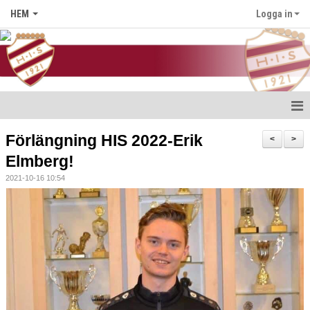
HEM
Logga in
Hem
Förlängning HIS 2022-Erik
<
>
Elmberg!
Nyheter
2021-10-16 10:54
Föreningen
Medlem i HIS
Kontakt
Kalender