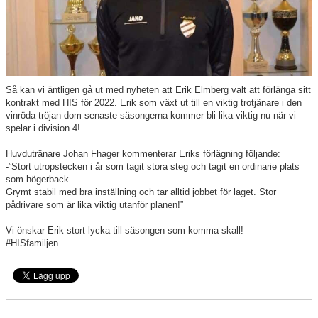
Våra lag
Matcher
Gölarundan
Så kan vi äntligen gå ut med nyheten att Erik Elmberg valt att förlänga sitt
Styrelse Högadals IS
kontrakt med HIS för 2022. Erik som växt ut till en viktig trotjänare i den
vinröda tröjan dom senaste säsongerna kommer bli lika viktig nu när vi
Hyra Klubbstuga
spelar i division 4!
Huvdutränare Johan Fhager kommenterar Eriks förlägning följande:
-”Stort utropstecken i år som tagit stora steg och tagit en ordinarie plats
som högerback.
Grymt stabil med bra inställning och tar alltid jobbet för laget. Stor
pådrivare som är lika viktig utanför planen!”
Vi önskar Erik stort lycka till säsongen som komma skall!
#HISfamiljen