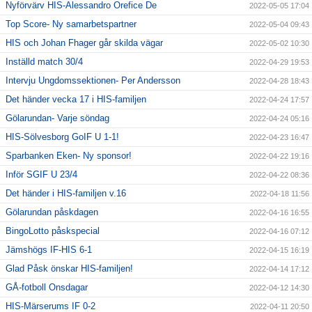
Nyförvärv HIS-Alessandro Orefice De
2022-05-05 17:04
Top Score- Ny samarbetspartner
2022-05-04 09:43
HIS och Johan Fhager går skilda vägar
2022-05-02 10:30
Inställd match 30/4
2022-04-29 19:53
Intervju Ungdomssektionen- Per Andersson
2022-04-28 18:43
Det händer vecka 17 i HIS-familjen
2022-04-24 17:57
Gölarundan- Varje söndag
2022-04-24 05:16
HIS-Sölvesborg GoIF U 1-1!
2022-04-23 16:47
Sparbanken Eken- Ny sponsor!
2022-04-22 19:16
Inför SGIF U 23/4
2022-04-22 08:36
Det händer i HIS-familjen v.16
2022-04-18 11:56
Gölarundan påskdagen
2022-04-16 16:55
BingoLotto påskspecial
2022-04-16 07:12
Jämshögs IF-HIS 6-1
2022-04-15 16:19
Glad Påsk önskar HIS-familjen!
2022-04-14 17:12
GÅ-fotboll Onsdagar
2022-04-12 14:30
HIS-Märserums IF 0-2
2022-04-11 20:50