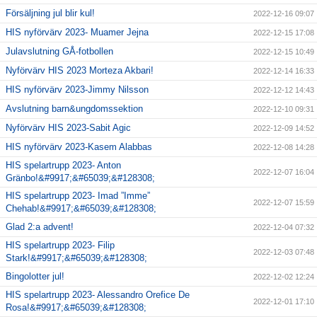
Försäljning jul blir kul!
2022-12-16 09:07
HIS nyförvärv 2023- Muamer Jejna
2022-12-15 17:08
Julavslutning GÅ-fotbollen
2022-12-15 10:49
Nyförvärv HIS 2023 Morteza Akbari!
2022-12-14 16:33
HIS nyförvärv 2023-Jimmy Nilsson
2022-12-12 14:43
Avslutning barn&ungdomssektion
2022-12-10 09:31
Nyförvärv HIS 2023-Sabit Agic
2022-12-09 14:52
HIS nyförvärv 2023-Kasem Alabbas
2022-12-08 14:28
HIS spelartrupp 2023- Anton
2022-12-07 16:04
Gränbo!&#9917;&#65039;&#128308;
HIS spelartrupp 2023- Imad ”Imme”
2022-12-07 15:59
Chehab!&#9917;&#65039;&#128308;
Glad 2:a advent!
2022-12-04 07:32
HIS spelartrupp 2023- Filip
2022-12-03 07:48
Stark!&#9917;&#65039;&#128308;
Bingolotter jul!
2022-12-02 12:24
HIS spelartrupp 2023- Alessandro Orefice De
2022-12-01 17:10
Rosa!&#9917;&#65039;&#128308;