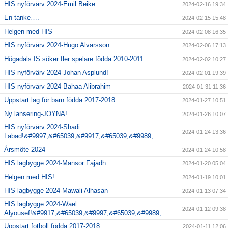
HIS nyförvärv 2024-Emil Beike
2024-02-16 19:34
En tanke….
2024-02-15 15:48
Helgen med HIS
2024-02-08 16:35
HIS nyförvärv 2024-Hugo Alvarsson
2024-02-06 17:13
Högadals IS söker fler spelare födda 2010-2011
2024-02-02 10:27
HIS nyförvärv 2024-Johan Asplund!
2024-02-01 19:39
HIS nyförvärv 2024-Bahaa Alibrahim
2024-01-31 11:36
Uppstart lag för barn födda 2017-2018
2024-01-27 10:51
Ny lansering-JOYNA!
2024-01-26 10:07
HIS nyförvärv 2024-Shadi
2024-01-24 13:36
Labad!&#9997;&#65039;&#9917;&#65039;&#9989;
Årsmöte 2024
2024-01-24 10:58
HIS lagbygge 2024-Mansor Fajadh
2024-01-20 05:04
Helgen med HIS!
2024-01-19 10:01
HIS lagbygge 2024-Mawali Alhasan
2024-01-13 07:34
HIS lagbygge 2024-Wael
2024-01-12 09:38
Alyousef!&#9917;&#65039;&#9997;&#65039;&#9989;
Uppstart fotboll födda 2017-2018
2024-01-11 12:06