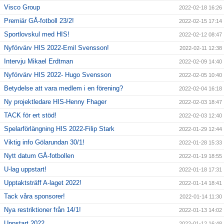
Visco Group
2022-02-18 16:26
Premiär GÅ-fotboll 23/2!
2022-02-15 17:14
Sportlovskul med HIS!
2022-02-12 08:47
Nyförvärv HIS 2022-Emil Svensson!
2022-02-11 12:38
Intervju Mikael Erdtman
2022-02-09 14:40
Nyförvärv HIS 2022- Hugo Svensson
2022-02-05 10:40
Betydelse att vara medlem i en förening?
2022-02-04 16:18
Ny projektledare HIS-Henny Fhager
2022-02-03 18:47
TACK för ert stöd!
2022-02-03 12:40
Spelarförlängning HIS 2022-Filip Stark
2022-01-29 12:44
Viktig info Gölarundan 30/1!
2022-01-28 15:33
Nytt datum GÅ-fotbollen
2022-01-19 18:55
U-lag uppstart!
2022-01-18 17:31
Upptaktsträff A-laget 2022!
2022-01-14 18:41
Tack våra sponsorer!
2022-01-14 11:30
Nya restriktioner från 14/1!
2022-01-13 14:02
Uppstart 2022
2022-01-12 16:48