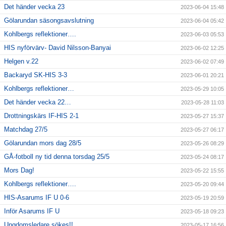
Det händer vecka 23
2023-06-04 15:48
Gölarundan säsongsavslutning
2023-06-04 05:42
Kohlbergs reflektioner….
2023-06-03 05:53
HIS nyförvärv- David Nilsson-Banyai
2023-06-02 12:25
Helgen v.22
2023-06-02 07:49
Backaryd SK-HIS 3-3
2023-06-01 20:21
Kohlbergs reflektioner…
2023-05-29 10:05
Det händer vecka 22…
2023-05-28 11:03
Drottningskärs IF-HIS 2-1
2023-05-27 15:37
Matchdag 27/5
2023-05-27 06:17
Gölarundan mors dag 28/5
2023-05-26 08:29
GÅ-fotboll ny tid denna torsdag 25/5
2023-05-24 08:17
Mors Dag!
2023-05-22 15:55
Kohlbergs reflektioner….
2023-05-20 09:44
HIS-Asarums IF U 0-6
2023-05-19 20:59
Inför Asarums IF U
2023-05-18 09:23
Ungdomsledare sökes!!
2023-05-17 16:56