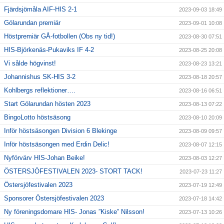
Fjärdsjömåla AIF-HIS 2-1
2023-09-03 18:49
Gölarundan premiär
2023-09-01 10:08
Höstpremiär GÅ-fotbollen (Obs ny tid!)
2023-08-30 07:51
HIS-Björkenäs-Pukaviks IF 4-2
2023-08-25 20:08
Vi sålde högvinst!
2023-08-23 13:21
Johannishus SK-HIS 3-2
2023-08-18 20:57
Kohlbergs reflektioner….
2023-08-16 06:51
Start Gölarundan hösten 2023
2023-08-13 07:22
BingoLotto höstsäsong
2023-08-10 20:09
Inför höstsäsongen Division 6 Blekinge
2023-08-09 09:57
Inför höstsäsongen med Erdin Delic!
2023-08-07 12:15
Nyförvärv HIS-Johan Beike!
2023-08-03 12:27
ÖSTERSJÖFESTIVALEN 2023- STORT TACK!
2023-07-23 11:27
Östersjöfestivalen 2023
2023-07-19 12:49
Sponsorer Östersjöfestivalen 2023
2023-07-18 14:42
Ny föreningsdomare HIS- Jonas ”Kiske” Nilsson!
2023-07-13 10:26