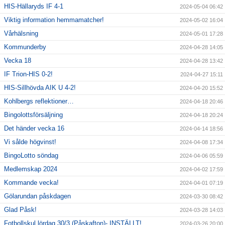
HIS-Hällaryds IF 4-1
2024-05-04 06:42
Viktig information hemmamatcher!
2024-05-02 16:04
Vårhälsning
2024-05-01 17:28
Kommunderby
2024-04-28 14:05
Vecka 18
2024-04-28 13:42
IF Trion-HIS 0-2!
2024-04-27 15:11
HIS-Sillhövda AIK U 4-2!
2024-04-20 15:52
Kohlbergs reflektioner…
2024-04-18 20:46
Bingolottsförsäljning
2024-04-18 20:24
Det händer vecka 16
2024-04-14 18:56
Vi sålde högvinst!
2024-04-08 17:34
BingoLotto söndag
2024-04-06 05:59
Medlemskap 2024
2024-04-02 17:59
Kommande vecka!
2024-04-01 07:19
Gölarundan påskdagen
2024-03-30 08:42
Glad Påsk!
2024-03-28 14:03
Fotbollskul lördag 30/3 (Påskafton)- INSTÄLLT!
2024-03-26 20:00