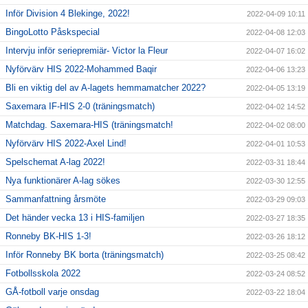
Inför Division 4 Blekinge, 2022!
2022-04-09 10:11
BingoLotto Påskspecial
2022-04-08 12:03
Intervju inför seriepremiär- Victor la Fleur
2022-04-07 16:02
Nyförvärv HIS 2022-Mohammed Baqir
2022-04-06 13:23
Bli en viktig del av A-lagets hemmamatcher 2022?
2022-04-05 13:19
Saxemara IF-HIS 2-0 (träningsmatch)
2022-04-02 14:52
Matchdag. Saxemara-HIS (träningsmatch!
2022-04-02 08:00
Nyförvärv HIS 2022-Axel Lind!
2022-04-01 10:53
Spelschemat A-lag 2022!
2022-03-31 18:44
Nya funktionärer A-lag sökes
2022-03-30 12:55
Sammanfattning årsmöte
2022-03-29 09:03
Det händer vecka 13 i HIS-familjen
2022-03-27 18:35
Ronneby BK-HIS 1-3!
2022-03-26 18:12
Inför Ronneby BK borta (träningsmatch)
2022-03-25 08:42
Fotbollsskola 2022
2022-03-24 08:52
GÅ-fotboll varje onsdag
2022-03-22 18:04