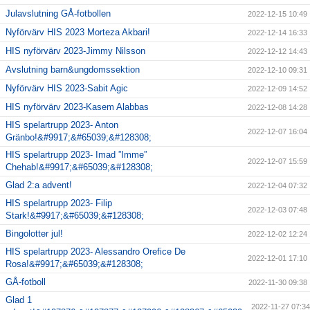
Julavslutning GÅ-fotbollen
2022-12-15 10:49
Nyförvärv HIS 2023 Morteza Akbari!
2022-12-14 16:33
HIS nyförvärv 2023-Jimmy Nilsson
2022-12-12 14:43
Avslutning barn&ungdomssektion
2022-12-10 09:31
Nyförvärv HIS 2023-Sabit Agic
2022-12-09 14:52
HIS nyförvärv 2023-Kasem Alabbas
2022-12-08 14:28
HIS spelartrupp 2023- Anton
2022-12-07 16:04
Gränbo!&#9917;&#65039;&#128308;
HIS spelartrupp 2023- Imad ”Imme”
2022-12-07 15:59
Chehab!&#9917;&#65039;&#128308;
Glad 2:a advent!
2022-12-04 07:32
HIS spelartrupp 2023- Filip
2022-12-03 07:48
Stark!&#9917;&#65039;&#128308;
Bingolotter jul!
2022-12-02 12:24
HIS spelartrupp 2023- Alessandro Orefice De
2022-12-01 17:10
Rosa!&#9917;&#65039;&#128308;
GÅ-fotboll
2022-11-30 09:38
Glad 1
2022-11-27 07:34