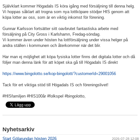
Våra lag
Självklart kommer Högadals IS köra igång med försäljning till denna helg.
Vi hoppas såklart att trogna som nya lottköpare stödjer HIS genom att
Matcher
köpa lotter av oss, som är en viktig inkomst för förening.
Gölarundan
Gunnar Karlsson fortsätter sitt oavbrutet fantastiska arbete med
försäljning på City Gross i Karlshamn, Fredag-söndag.
Vi kommer även under hösten ha lottförsäljning under vissa helger på
Styrelse Högadals IS
andra ställen i kommunen och återkommer när det blir.
Hyra Klubbstuga
Har man ej möjlighet att köpa fysiska lotter finns det digitala lotter och då
följer man denna länk för att köpet ska gå till Högadals IS direkt
https://www.bingolotto.se/kop-bingolott/?customerId=29001056
Tack för ert viktiga stöd till Högadals IS och föreningslivet!
#HISfamiljen #HIS100år #folkspel #bingolotto,
Nyhetsarkiv
Start Gölarundan hösten 2026
2026-07-28 12:08