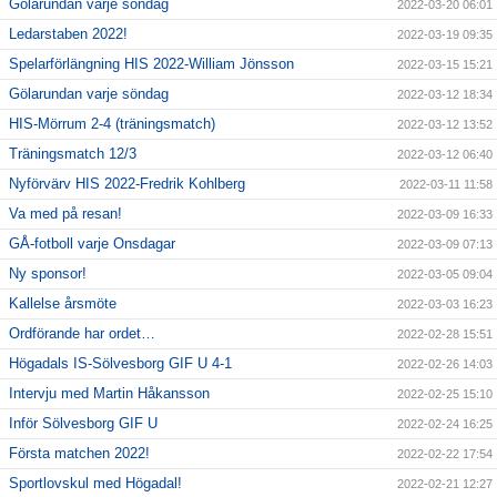
Gölarundan varje söndag
2022-03-20 06:01
Ledarstaben 2022!
2022-03-19 09:35
Spelarförlängning HIS 2022-William Jönsson
2022-03-15 15:21
Gölarundan varje söndag
2022-03-12 18:34
HIS-Mörrum 2-4 (träningsmatch)
2022-03-12 13:52
Träningsmatch 12/3
2022-03-12 06:40
Nyförvärv HIS 2022-Fredrik Kohlberg
2022-03-11 11:58
Va med på resan!
2022-03-09 16:33
GÅ-fotboll varje Onsdagar
2022-03-09 07:13
Ny sponsor!
2022-03-05 09:04
Kallelse årsmöte
2022-03-03 16:23
Ordförande har ordet…
2022-02-28 15:51
Högadals IS-Sölvesborg GIF U 4-1
2022-02-26 14:03
Intervju med Martin Håkansson
2022-02-25 15:10
Inför Sölvesborg GIF U
2022-02-24 16:25
Första matchen 2022!
2022-02-22 17:54
Sportlovskul med Högadal!
2022-02-21 12:27