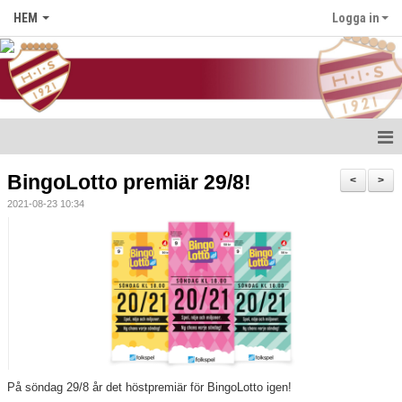
HEM
Logga in
Hem
BingoLotto premiär 29/8!
<
>
2021-08-23 10:34
Nyheter
Föreningen
Medlem i HIS
Kontakt
Kalender
På söndag 29/8 år det höstpremiär för BingoLotto igen!