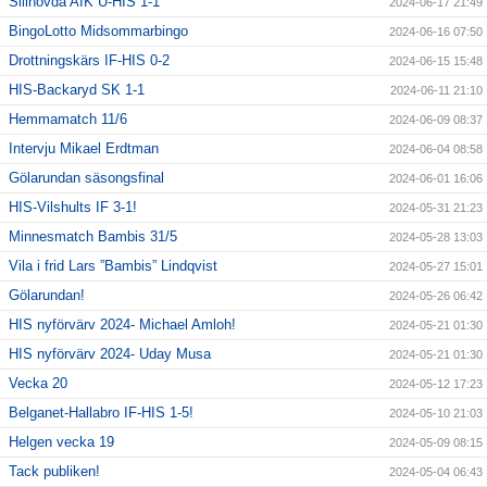
Sillhövda AIK U-HIS 1-1
2024-06-17 21:49
BingoLotto Midsommarbingo
2024-06-16 07:50
Drottningskärs IF-HIS 0-2
2024-06-15 15:48
HIS-Backaryd SK 1-1
2024-06-11 21:10
Hemmamatch 11/6
2024-06-09 08:37
Intervju Mikael Erdtman
2024-06-04 08:58
Gölarundan säsongsfinal
2024-06-01 16:06
HIS-Vilshults IF 3-1!
2024-05-31 21:23
Minnesmatch Bambis 31/5
2024-05-28 13:03
Vila i frid Lars ”Bambis” Lindqvist
2024-05-27 15:01
Gölarundan!
2024-05-26 06:42
HIS nyförvärv 2024- Michael Amloh!
2024-05-21 01:30
HIS nyförvärv 2024- Uday Musa
2024-05-21 01:30
Vecka 20
2024-05-12 17:23
Belganet-Hallabro IF-HIS 1-5!
2024-05-10 21:03
Helgen vecka 19
2024-05-09 08:15
Tack publiken!
2024-05-04 06:43