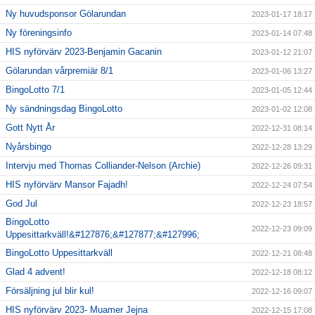
Ny huvudsponsor Gölarundan
2023-01-17 18:17
Ny föreningsinfo
2023-01-14 07:48
HIS nyförvärv 2023-Benjamin Gacanin
2023-01-12 21:07
Gölarundan vårpremiär 8/1
2023-01-06 13:27
BingoLotto 7/1
2023-01-05 12:44
Ny sändningsdag BingoLotto
2023-01-02 12:08
Gott Nytt År
2022-12-31 08:14
Nyårsbingo
2022-12-28 13:29
Intervju med Thomas Colliander-Nelson (Archie)
2022-12-26 09:31
HIS nyförvärv Mansor Fajadh!
2022-12-24 07:54
God Jul
2022-12-23 18:57
BingoLotto
2022-12-23 09:09
Uppesittarkväll!&#127876;&#127877;&#127996;
BingoLotto Uppesittarkväll
2022-12-21 08:48
Glad 4 advent!
2022-12-18 08:12
Försäljning jul blir kul!
2022-12-16 09:07
HIS nyförvärv 2023- Muamer Jejna
2022-12-15 17:08