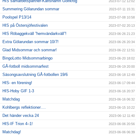
HIS samarbetspartner-Karlshamn Golfkrog
2023-07-12 12:02
Summering Gölarundan sommar
2023-07-11 15:31
Poolspel P13/14
2023-07-08 10:58
HIS på Östersjöfestivalen
2023-07-02 20:13
HIS Röbaggekväll ”hemvändarkväll”!
2023-06-26 21:23
Extra Gölarundan sommar 10/7!
2023-06-26 20:34
Glad Midsommar och sommar!
2023-06-22 12:51
BingoLotto Midsommarbingo
2023-06-20 18:02
GÅ-fotboll midsommarfest
2023-06-19 20:00
Säsongsavslutning GÅ-fotbollen 19/6
2023-06-18 12:49
HIS- en förening!
2023-06-17 09:44
HIS-Hoby GIF 1-3
2023-06-16 20:37
Matchdag
2023-06-16 06:32
Kohlbergs reflektioner….
2023-06-15 10:22
Det händer vecka 24
2023-06-12 11:40
HIS-IF Trion 4–1!
2023-06-06 20:56
Matchdag!
2023-06-06 06:39