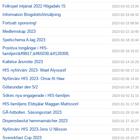
Folkspel intjänat 2022 Högadals IS
2023-03-03 13:26
Information Bingolottsförsäljning
2023-02-24 09:32
Fortsatt sponsring!
2023-02-23 08:56
Medlemskap 2023
2023-02-22 10:40
Spelschema A-lag 2023
2023-02-18 15:44
Positiva tongångar i HIS-
2023-02-16 19:22
familjen!&#9917;&#65039;&#128308;
Kallelse årsmöte 2023
2023-02-14 15:29
HIS nyförvärv 2023- Wael Alyousef
2023-02-09 17:13
Nyförvärv HIS 2023- Omar Al Haw
2023-02-06 14:00
Gölarundan den 5/2
2023-02-04 17:35
Sökes nya engagerade i HIS-familjen
2023-02-02 11:10
HIS-familjens Eldsjälar Maggan Mattsson!
2023-01-31 17:58
GÅ-fotbollen. Säsongsstart 2023
2023-01-29 15:44
Dispensbeslut hemmamatcher 2023
2023-01-27 16:27
Nyförvärv HIS 2023-Jens U Nilsson
2023-01-25 17:44
Svenskfast Cup 2023
2023-01-19 15:27