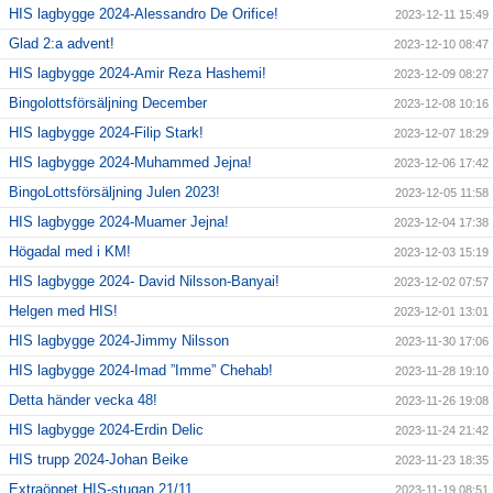
HIS lagbygge 2024-Alessandro De Orifice!
2023-12-11 15:49
Glad 2:a advent!
2023-12-10 08:47
HIS lagbygge 2024-Amir Reza Hashemi!
2023-12-09 08:27
Bingolottsförsäljning December
2023-12-08 10:16
HIS lagbygge 2024-Filip Stark!
2023-12-07 18:29
HIS lagbygge 2024-Muhammed Jejna!
2023-12-06 17:42
BingoLottsförsäljning Julen 2023!
2023-12-05 11:58
HIS lagbygge 2024-Muamer Jejna!
2023-12-04 17:38
Högadal med i KM!
2023-12-03 15:19
HIS lagbygge 2024- David Nilsson-Banyai!
2023-12-02 07:57
Helgen med HIS!
2023-12-01 13:01
HIS lagbygge 2024-Jimmy Nilsson
2023-11-30 17:06
HIS lagbygge 2024-Imad ”Imme” Chehab!
2023-11-28 19:10
Detta händer vecka 48!
2023-11-26 19:08
HIS lagbygge 2024-Erdin Delic
2023-11-24 21:42
HIS trupp 2024-Johan Beike
2023-11-23 18:35
Extraöppet HIS-stugan 21/11
2023-11-19 08:51