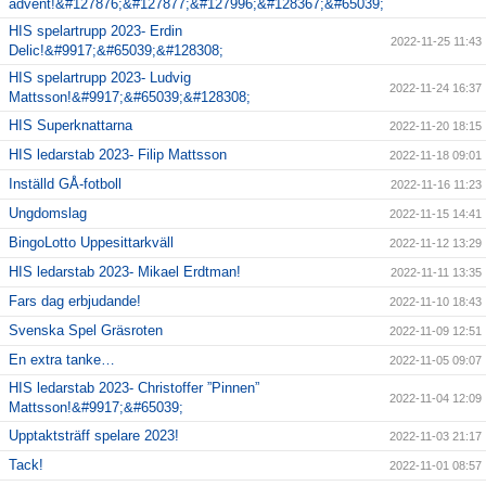
advent!&#127876;&#127877;&#127996;&#128367;&#65039;
HIS spelartrupp 2023- Erdin
2022-11-25 11:43
Delic!&#9917;&#65039;&#128308;
HIS spelartrupp 2023- Ludvig
2022-11-24 16:37
Mattsson!&#9917;&#65039;&#128308;
HIS Superknattarna
2022-11-20 18:15
HIS ledarstab 2023- Filip Mattsson
2022-11-18 09:01
Inställd GÅ-fotboll
2022-11-16 11:23
Ungdomslag
2022-11-15 14:41
BingoLotto Uppesittarkväll
2022-11-12 13:29
HIS ledarstab 2023- Mikael Erdtman!
2022-11-11 13:35
Fars dag erbjudande!
2022-11-10 18:43
Svenska Spel Gräsroten
2022-11-09 12:51
En extra tanke…
2022-11-05 09:07
HIS ledarstab 2023- Christoffer ”Pinnen”
2022-11-04 12:09
Mattsson!&#9917;&#65039;
Upptaktsträff spelare 2023!
2022-11-03 21:17
Tack!
2022-11-01 08:57