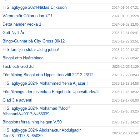
HIS lagbygge 2024-Niklas Eriksson
2024-01-06 07:21
Vårpremiär Gölarundan 7/1!
2024-01-05 15:28
Detta händer vecka 1
2024-01-02 12:05
Gott Nytt År!
2023-12-31 09:41
Bingo-Gunnar på City Gross 30/12
2023-12-29 22:51
HIS-familjen slutar aldrig jobba!
2023-12-29 12:37
BingoLotto Nyårsbingo
2023-12-27 08:42
Tack och God Jul!
2023-12-23 11:29
Försäljning BingoLotto Uppesittarkväll 22/12-23/12!
2023-12-22 08:43
HIS lagbygge 2024- Mohammed Yehia Aljazar !
2023-12-19 14:58
Försäljningstider julveckan BingoLotto Uppesittarkväll!
2023-12-18 18:32
Glad 3:e advent!
2023-12-17 08:00
HIS lagbygge 2024- Mohamad ”Modi”
2023-12-16 13:25
Alhasan!&#9917;&#65039;
Bingolottsförsäljning helgen V.50
2023-12-15 14:52
HIS lagbygge 2024- Abdishaktur Abdulgadir
2023-12-13 11:42
Diini!&#9917;&#65039;