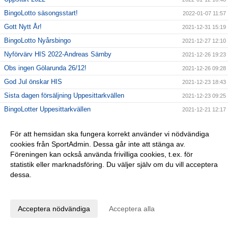
BingoLotto säsongsstart!
2022-01-07 11:57
Gott Nytt År!
2021-12-31 15:19
BingoLotto Nyårsbingo
2021-12-27 12:10
Nyförvärv HIS 2022-Andreas Särnby
2021-12-26 19:23
Obs ingen Gölarunda 26/12!
2021-12-26 09:28
God Jul önskar HIS
2021-12-23 18:43
Sista dagen försäljning Uppesittarkvällen
2021-12-23 09:25
BingoLotter Uppesittarkvällen
2021-12-21 12:17
Uppmärksamhet Karlshamns Kommun
2021-12-20 19:32
För att hemsidan ska fungera korrekt använder vi nödvändiga
Nyförvärv HIS 2022-Sebastian Wikell
2021-12-19 14:59
cookies från SportAdmin. Dessa går inte att stänga av.
Gölarundan 4:e advent
2021-12-19 08:17
Föreningen kan också använda frivilliga cookies, t.ex. för
Nyförvärv HIS 2022-Anton Asplund
statistik eller marknadsföring. Du väljer själv om du vill acceptera
2021-12-18 17:14
dessa.
KM 2021 INSTÄLLT
2021-12-18 08:21
Anpassa dina val
BingoLottos Uppesittarkväll
2021-12-17 11:40
Nyförvärv HIS 2022-Samem Sattar
2021-12-15 19:04
Acceptera nödvändiga
Acceptera alla
Vi söker nya ledare!
2021-12-14 20:02