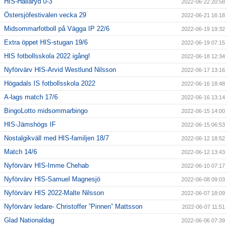
HIS-Hällaryd 0-3
2022-06-22 20:58
Östersjöfestivalen vecka 29
2022-06-21 16:18
Midsommarfotboll på Vägga IP 22/6
2022-06-19 19:32
Extra öppet HIS-stugan 19/6
2022-06-19 07:15
HIS fotbollsskola 2022 igång!
2022-06-18 12:34
Nyförvärv HIS-Arvid Westlund Nilsson
2022-06-17 13:16
Högadals IS fotbollsskola 2022
2022-06-16 18:48
A-lags match 17/6
2022-06-16 13:14
BingoLotto midsommarbingo
2022-06-15 14:00
HIS-Jämshögs IF
2022-06-15 06:53
Nostalgikväll med HIS-familjen 18/7
2022-06-12 18:52
Match 14/6
2022-06-12 13:43
Nyförvärv HIS-Imme Chehab
2022-06-10 07:17
Nyförvärv HIS-Samuel Magnesjö
2022-06-08 09:03
Nyförvärv HIS 2022-Malte Nilsson
2022-06-07 18:09
Nyförvärv ledare- Christoffer ”Pinnen” Mattsson
2022-06-07 11:51
Glad Nationaldag
2022-06-06 07:39