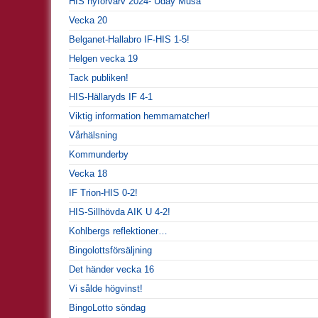
HIS nyförvärv 2024- Uday Musa
Vecka 20
Belganet-Hallabro IF-HIS 1-5!
Helgen vecka 19
Tack publiken!
HIS-Hällaryds IF 4-1
Viktig information hemmamatcher!
Vårhälsning
Kommunderby
Vecka 18
IF Trion-HIS 0-2!
HIS-Sillhövda AIK U 4-2!
Kohlbergs reflektioner…
Bingolottsförsäljning
Det händer vecka 16
Vi sålde högvinst!
BingoLotto söndag