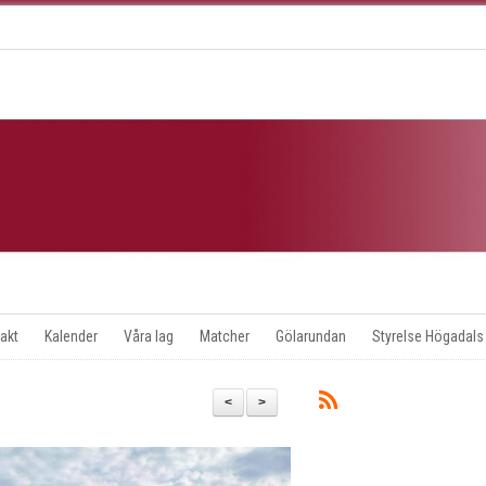
akt
Kalender
Våra lag
Matcher
Gölarundan
Styrelse Högadals
<
>