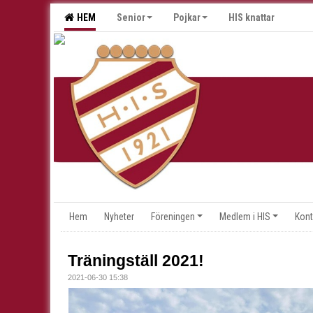
HEM
Senior
Pojkar
HIS knattar
Hem
Nyheter
Föreningen
Medlem i HIS
Kont
Träningställ 2021!
2021-06-30 15:38