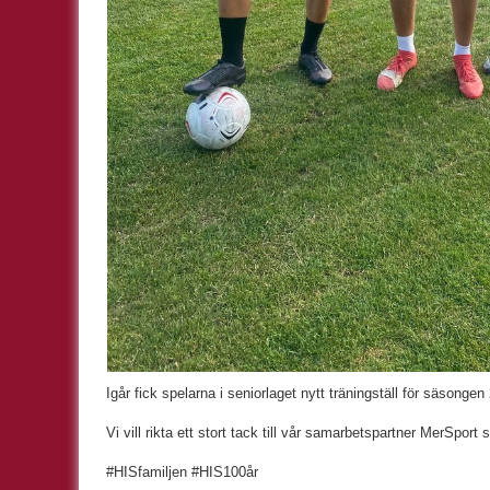
Igår fick spelarna i seniorlaget nytt träningställ för säsongen
Vi vill rikta ett stort tack till vår samarbetspartner MerSport
#HISfamiljen #HIS100år