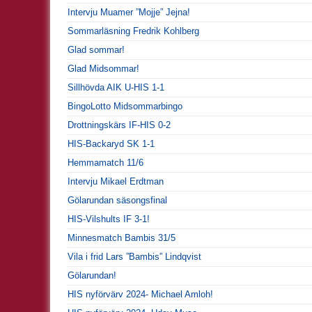
Intervju Muamer ”Mojje” Jejna!
Sommarläsning Fredrik Kohlberg
Glad sommar!
Glad Midsommar!
Sillhövda AIK U-HIS 1-1
BingoLotto Midsommarbingo
Drottningskärs IF-HIS 0-2
HIS-Backaryd SK 1-1
Hemmamatch 11/6
Intervju Mikael Erdtman
Gölarundan säsongsfinal
HIS-Vilshults IF 3-1!
Minnesmatch Bambis 31/5
Vila i frid Lars ”Bambis” Lindqvist
Gölarundan!
HIS nyförvärv 2024- Michael Amloh!