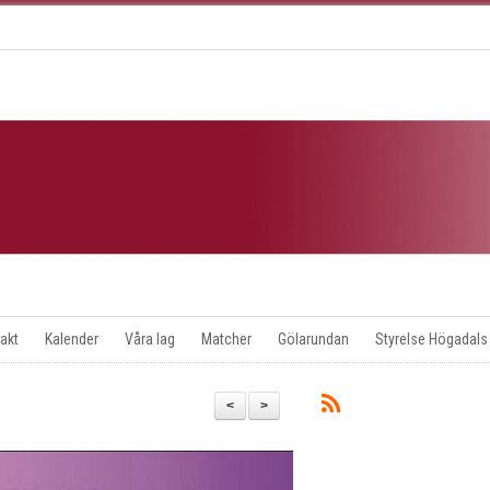
akt
Kalender
Våra lag
Matcher
Gölarundan
Styrelse Högadals
<
>