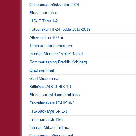
Gölarundan höst/vinter 2024
BingoLotto höst
HIS-IF Trion 1-2
Fotbollskul HT-24 födda 2017-2019
Allsvenskan 100 år
Tillbaks efter semestern
Intervju Muamer ”Mojje” Jejna!
Sommarläsning Fredrik Kohlberg
Glad sommar!
Glad Midsommar!
Sillhövda AIK U-HIS 1-1
BingoLotto Midsommarbingo
Drottningskärs IF-HIS 0-2
HIS-Backaryd SK 1-1
Hemmamatch 11/6
Intervju Mikael Erdtman
Gölarundan säsongsfinal