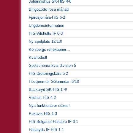
Johannishus SK-HIS 4-0
BingoLotto rosa månad
Fjärdsjömåla-HIS 6-2
Ungdomsinformation
HIS-Vilshults IF 0-3
Ny spelplats 12/10!
Kohlbergs reflektioner…
Kvalfotboll
Spelschema kval division 5
HIS-Drottningskärs 5-2
Höstpremiär Gölarundan 6/10
Backaryd SK-HIS 1-4!
Vilshult-HIS 4-2
Nya funktionärer sökes!
Pukavik-HIS 1-3
HIS-Belganet Hallabro IF 3-1
Hällaryds IF-HIS 1-1