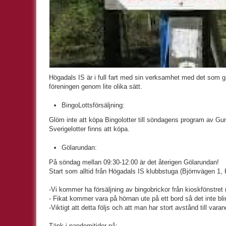
Högadals IS är i full fart med sin verksamhet med det som gå
föreningen genom lite olika sätt.
BingoLottsförsäljning:
Glöm inte att köpa Bingolotter till söndagens program av Gu
Sverigelotter finns att köpa.
Gölarundan:
På söndag mellan 09:30-12:00 är det återigen Gölarundan!
Start som alltid från Högadals IS klubbstuga (Björnvägen 1,
-Vi kommer ha försäljning av bingobrickor från kioskfönstret
- Fikat kommer vara på hörnan ute på ett bord så det inte bli
-Viktigt att detta följs och att man har stort avstånd till varan
Tänk i pandemitider på: