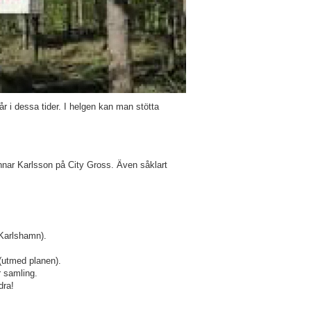
r i dessa tider. I helgen kan man stötta
nnar Karlsson på City Gross. Även såklart
 Karlshamn).
 (utmed planen).
r samling.
dra!