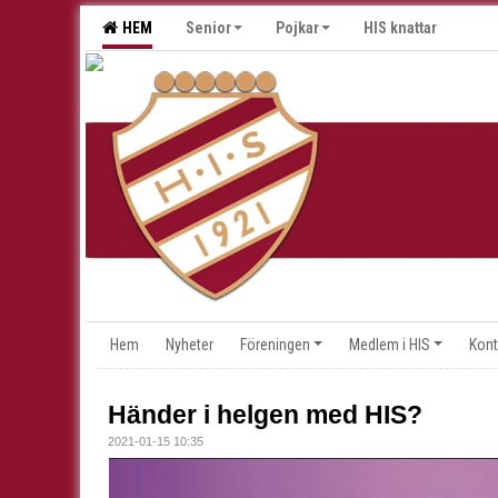
HEM
Senior
Pojkar
HIS knattar
Hem
Nyheter
Föreningen
Medlem i HIS
Kont
Händer i helgen med HIS?
2021-01-15 10:35