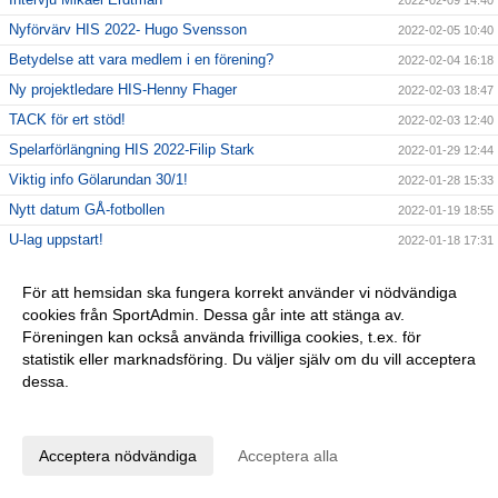
Nyförvärv HIS 2022- Hugo Svensson
2022-02-05 10:40
Betydelse att vara medlem i en förening?
2022-02-04 16:18
Ny projektledare HIS-Henny Fhager
2022-02-03 18:47
TACK för ert stöd!
2022-02-03 12:40
Spelarförlängning HIS 2022-Filip Stark
2022-01-29 12:44
Viktig info Gölarundan 30/1!
2022-01-28 15:33
Nytt datum GÅ-fotbollen
2022-01-19 18:55
U-lag uppstart!
2022-01-18 17:31
Upptaktsträff A-laget 2022!
2022-01-14 18:41
För att hemsidan ska fungera korrekt använder vi nödvändiga
Tack våra sponsorer!
2022-01-14 11:30
cookies från SportAdmin. Dessa går inte att stänga av.
Nya restriktioner från 14/1!
2022-01-13 14:02
Föreningen kan också använda frivilliga cookies, t.ex. för
statistik eller marknadsföring. Du väljer själv om du vill acceptera
Uppstart 2022
2022-01-12 16:48
dessa.
BingoLotto säsongsstart!
2022-01-07 11:57
Anpassa dina val
Gott Nytt År!
2021-12-31 15:19
BingoLotto Nyårsbingo
2021-12-27 12:10
Acceptera nödvändiga
Acceptera alla
Nyförvärv HIS 2022-Andreas Särnby
2021-12-26 19:23