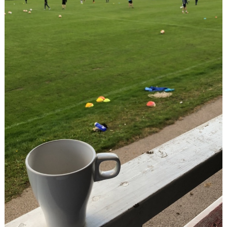
Våra lag
Matcher
Gölarundan
Styrelse Högadals IS
Hyra Klubbstuga