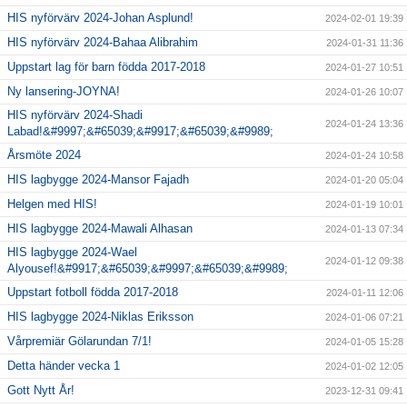
HIS nyförvärv 2024-Johan Asplund!
2024-02-01 19:39
HIS nyförvärv 2024-Bahaa Alibrahim
2024-01-31 11:36
Uppstart lag för barn födda 2017-2018
2024-01-27 10:51
Ny lansering-JOYNA!
2024-01-26 10:07
HIS nyförvärv 2024-Shadi
2024-01-24 13:36
Labad!&#9997;&#65039;&#9917;&#65039;&#9989;
Årsmöte 2024
2024-01-24 10:58
HIS lagbygge 2024-Mansor Fajadh
2024-01-20 05:04
Helgen med HIS!
2024-01-19 10:01
HIS lagbygge 2024-Mawali Alhasan
2024-01-13 07:34
HIS lagbygge 2024-Wael
2024-01-12 09:38
Alyousef!&#9917;&#65039;&#9997;&#65039;&#9989;
Uppstart fotboll födda 2017-2018
2024-01-11 12:06
HIS lagbygge 2024-Niklas Eriksson
2024-01-06 07:21
Vårpremiär Gölarundan 7/1!
2024-01-05 15:28
Detta händer vecka 1
2024-01-02 12:05
Gott Nytt År!
2023-12-31 09:41