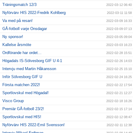
Träningsmatch 12/3
2022-03-12 06:40
Nyförvärv HIS 2022-Fredrik Kohlberg
2022-03-11 11:58
Va med på resan!
2022-03-09 16:33
GÅ-fotboll varje Onsdagar
2022-03-09 07:13
Ny sponsor!
2022-03-05 09:04
Kallelse årsmöte
2022-03-03 16:23
Ordförande har ordet…
2022-02-28 15:51
Högadals IS-Sölvesborg GIF U 4-1
2022-02-26 14:03
Intervju med Martin Håkansson
2022-02-25 15:10
Inför Sölvesborg GIF U
2022-02-24 16:25
Första matchen 2022!
2022-02-22 17:54
Sportlovskul med Högadal!
2022-02-21 12:27
Visco Group
2022-02-18 16:26
Premiär GÅ-fotboll 23/2!
2022-02-15 17:14
Sportlovskul med HIS!
2022-02-12 08:47
Nyförvärv HIS 2022-Emil Svensson!
2022-02-11 12:38
Intervju Mikael Erdtman
2022-02-09 14:40