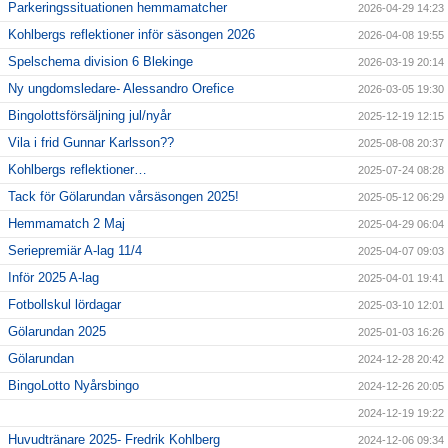
Parkeringssituationen hemmamatcher
2026-04-29 14:23
Kohlbergs reflektioner inför säsongen 2026
2026-04-08 19:55
Spelschema division 6 Blekinge
2026-03-19 20:14
Ny ungdomsledare- Alessandro Orefice
2026-03-05 19:30
Bingolottsförsäljning jul/nyår
2025-12-19 12:15
Vila i frid Gunnar Karlsson??
2025-08-08 20:37
Kohlbergs reflektioner…
2025-07-24 08:28
Tack för Gölarundan vårsäsongen 2025!
2025-05-12 06:29
Hemmamatch 2 Maj
2025-04-29 06:04
Seriepremiär A-lag 11/4
2025-04-07 09:03
Inför 2025 A-lag
2025-04-01 19:41
Fotbollskul lördagar
2025-03-10 12:01
Gölarundan 2025
2025-01-03 16:26
Gölarundan
2024-12-28 20:42
BingoLotto Nyårsbingo
2024-12-26 20:05
2024-12-19 19:22
Huvudtränare 2025- Fredrik Kohlberg
2024-12-06 09:34