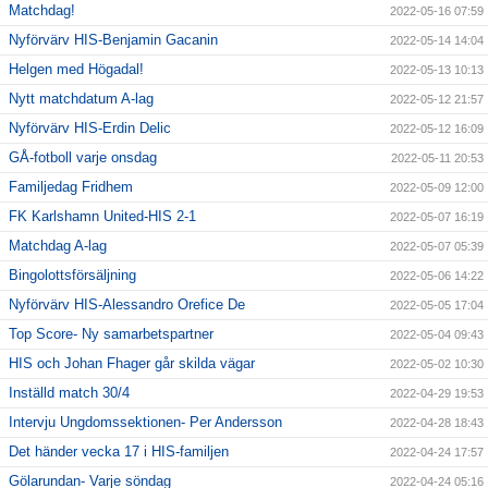
Matchdag!
2022-05-16 07:59
Nyförvärv HIS-Benjamin Gacanin
2022-05-14 14:04
Helgen med Högadal!
2022-05-13 10:13
Nytt matchdatum A-lag
2022-05-12 21:57
Nyförvärv HIS-Erdin Delic
2022-05-12 16:09
GÅ-fotboll varje onsdag
2022-05-11 20:53
Familjedag Fridhem
2022-05-09 12:00
FK Karlshamn United-HIS 2-1
2022-05-07 16:19
Matchdag A-lag
2022-05-07 05:39
Bingolottsförsäljning
2022-05-06 14:22
Nyförvärv HIS-Alessandro Orefice De
2022-05-05 17:04
Top Score- Ny samarbetspartner
2022-05-04 09:43
HIS och Johan Fhager går skilda vägar
2022-05-02 10:30
Inställd match 30/4
2022-04-29 19:53
Intervju Ungdomssektionen- Per Andersson
2022-04-28 18:43
Det händer vecka 17 i HIS-familjen
2022-04-24 17:57
Gölarundan- Varje söndag
2022-04-24 05:16