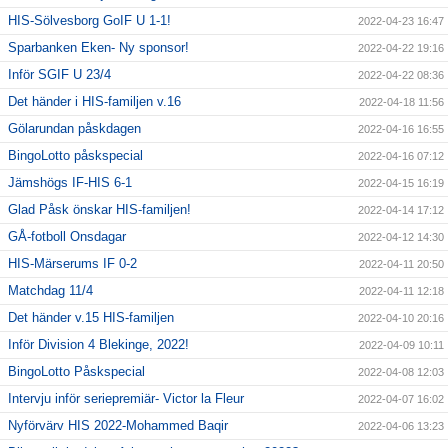
HIS-Sölvesborg GoIF U 1-1!
2022-04-23 16:47
Sparbanken Eken- Ny sponsor!
2022-04-22 19:16
Inför SGIF U 23/4
2022-04-22 08:36
Det händer i HIS-familjen v.16
2022-04-18 11:56
Gölarundan påskdagen
2022-04-16 16:55
BingoLotto påskspecial
2022-04-16 07:12
Jämshögs IF-HIS 6-1
2022-04-15 16:19
Glad Påsk önskar HIS-familjen!
2022-04-14 17:12
GÅ-fotboll Onsdagar
2022-04-12 14:30
HIS-Märserums IF 0-2
2022-04-11 20:50
Matchdag 11/4
2022-04-11 12:18
Det händer v.15 HIS-familjen
2022-04-10 20:16
Inför Division 4 Blekinge, 2022!
2022-04-09 10:11
BingoLotto Påskspecial
2022-04-08 12:03
Intervju inför seriepremiär- Victor la Fleur
2022-04-07 16:02
Nyförvärv HIS 2022-Mohammed Baqir
2022-04-06 13:23