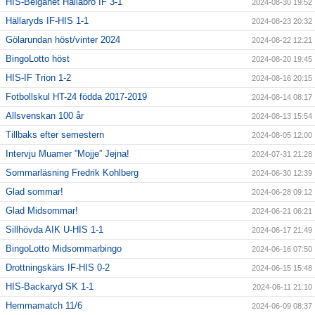
HIS-Belganet Hallabro IF 3-1
2024-08-30 19:52
Hällaryds IF-HIS 1-1
2024-08-23 20:32
Gölarundan höst/vinter 2024
2024-08-22 12:21
BingoLotto höst
2024-08-20 19:45
HIS-IF Trion 1-2
2024-08-16 20:15
Fotbollskul HT-24 födda 2017-2019
2024-08-14 08:17
Allsvenskan 100 år
2024-08-13 15:54
Tillbaks efter semestern
2024-08-05 12:00
Intervju Muamer ”Mojje” Jejna!
2024-07-31 21:28
Sommarläsning Fredrik Kohlberg
2024-06-30 12:39
Glad sommar!
2024-06-28 09:12
Glad Midsommar!
2024-06-21 06:21
Sillhövda AIK U-HIS 1-1
2024-06-17 21:49
BingoLotto Midsommarbingo
2024-06-16 07:50
Drottningskärs IF-HIS 0-2
2024-06-15 15:48
HIS-Backaryd SK 1-1
2024-06-11 21:10
Hemmamatch 11/6
2024-06-09 08:37