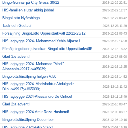
Bingo-Gunnar på City Gross 30/12
2023-12-29 22:51
HIS-familjen slutar aldrig jobba!
2023-12-29 12:37
BingoLotto Nyårsbingo
2023-12-27 08:42
Tack och God Jul!
2023-12-23 11:29
Försäljning BingoLotto Uppesittarkväll 22/12-23/12!
2023-12-22 08:43
HIS lagbygge 2024- Mohammed Yehia Aljazar !
2023-12-19 14:58
Försäljningstider julveckan BingoLotto Uppesittarkväll!
2023-12-18 18:32
Glad 3:e advent!
2023-12-17 08:00
HIS lagbygge 2024- Mohamad ”Modi”
2023-12-16 13:25
Alhasan!&#9917;&#65039;
Bingolottsförsäljning helgen V.50
2023-12-15 14:52
HIS lagbygge 2024- Abdishaktur Abdulgadir
2023-12-13 11:42
Diini!&#9917;&#65039;
HIS lagbygge 2024-Alessandro De Orifice!
2023-12-11 15:49
Glad 2:a advent!
2023-12-10 08:47
HIS lagbygge 2024-Amir Reza Hashemi!
2023-12-09 08:27
Bingolottsförsäljning December
2023-12-08 10:16
HIS lagbygge 2024-Filip Stark!
2023-12-07 18:29