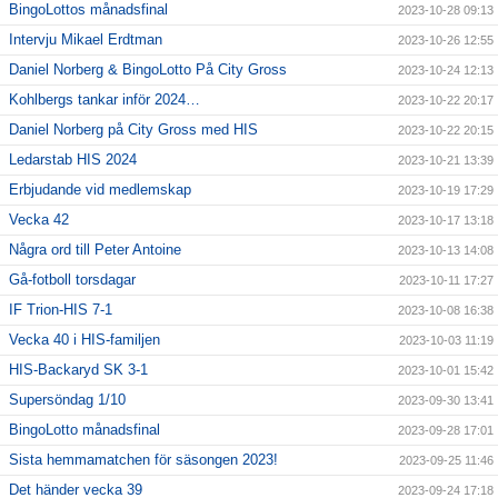
BingoLottos månadsfinal
2023-10-28 09:13
Intervju Mikael Erdtman
2023-10-26 12:55
Daniel Norberg & BingoLotto På City Gross
2023-10-24 12:13
Kohlbergs tankar inför 2024…
2023-10-22 20:17
Daniel Norberg på City Gross med HIS
2023-10-22 20:15
Ledarstab HIS 2024
2023-10-21 13:39
Erbjudande vid medlemskap
2023-10-19 17:29
Vecka 42
2023-10-17 13:18
Några ord till Peter Antoine
2023-10-13 14:08
Gå-fotboll torsdagar
2023-10-11 17:27
IF Trion-HIS 7-1
2023-10-08 16:38
Vecka 40 i HIS-familjen
2023-10-03 11:19
HIS-Backaryd SK 3-1
2023-10-01 15:42
Supersöndag 1/10
2023-09-30 13:41
BingoLotto månadsfinal
2023-09-28 17:01
Sista hemmamatchen för säsongen 2023!
2023-09-25 11:46
Det händer vecka 39
2023-09-24 17:18