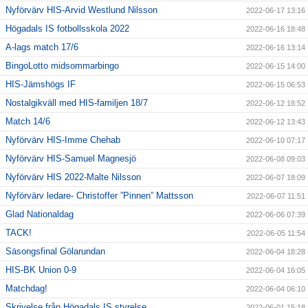
Nyförvärv HIS-Arvid Westlund Nilsson
2022-06-17 13:16
Högadals IS fotbollsskola 2022
2022-06-16 18:48
A-lags match 17/6
2022-06-16 13:14
BingoLotto midsommarbingo
2022-06-15 14:00
HIS-Jämshögs IF
2022-06-15 06:53
Nostalgikväll med HIS-familjen 18/7
2022-06-12 18:52
Match 14/6
2022-06-12 13:43
Nyförvärv HIS-Imme Chehab
2022-06-10 07:17
Nyförvärv HIS-Samuel Magnesjö
2022-06-08 09:03
Nyförvärv HIS 2022-Malte Nilsson
2022-06-07 18:09
Nyförvärv ledare- Christoffer ”Pinnen” Mattsson
2022-06-07 11:51
Glad Nationaldag
2022-06-06 07:39
TACK!
2022-06-05 11:54
Säsongsfinal Gölarundan
2022-06-04 18:28
HIS-BK Union 0-9
2022-06-04 16:05
Matchdag!
2022-06-04 06:10
Skrivelse från Högadals IS styrelse
2022-06-01 15:18