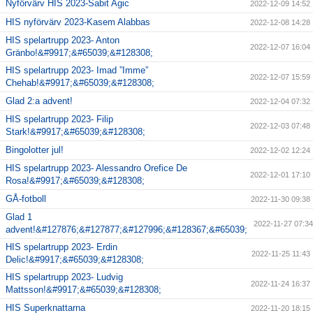
Nyförvärv HIS 2023-Sabit Agic
2022-12-09 14:52
HIS nyförvärv 2023-Kasem Alabbas
2022-12-08 14:28
HIS spelartrupp 2023- Anton
2022-12-07 16:04
Gränbo!&#9917;&#65039;&#128308;
HIS spelartrupp 2023- Imad ”Imme”
2022-12-07 15:59
Chehab!&#9917;&#65039;&#128308;
Glad 2:a advent!
2022-12-04 07:32
HIS spelartrupp 2023- Filip
2022-12-03 07:48
Stark!&#9917;&#65039;&#128308;
Bingolotter jul!
2022-12-02 12:24
HIS spelartrupp 2023- Alessandro Orefice De
2022-12-01 17:10
Rosa!&#9917;&#65039;&#128308;
GÅ-fotboll
2022-11-30 09:38
Glad 1
2022-11-27 07:34
advent!&#127876;&#127877;&#127996;&#128367;&#65039;
HIS spelartrupp 2023- Erdin
2022-11-25 11:43
Delic!&#9917;&#65039;&#128308;
HIS spelartrupp 2023- Ludvig
2022-11-24 16:37
Mattsson!&#9917;&#65039;&#128308;
HIS Superknattarna
2022-11-20 18:15