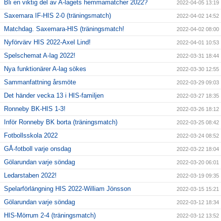
Bli en viktig del av A-lagets hemmamatcher 2022?
2022-04-05 13:19
Saxemara IF-HIS 2-0 (träningsmatch)
2022-04-02 14:52
Matchdag. Saxemara-HIS (träningsmatch!
2022-04-02 08:00
Nyförvärv HIS 2022-Axel Lind!
2022-04-01 10:53
Spelschemat A-lag 2022!
2022-03-31 18:44
Nya funktionärer A-lag sökes
2022-03-30 12:55
Sammanfattning årsmöte
2022-03-29 09:03
Det händer vecka 13 i HIS-familjen
2022-03-27 18:35
Ronneby BK-HIS 1-3!
2022-03-26 18:12
Inför Ronneby BK borta (träningsmatch)
2022-03-25 08:42
Fotbollsskola 2022
2022-03-24 08:52
GÅ-fotboll varje onsdag
2022-03-22 18:04
Gölarundan varje söndag
2022-03-20 06:01
Ledarstaben 2022!
2022-03-19 09:35
Spelarförlängning HIS 2022-William Jönsson
2022-03-15 15:21
Gölarundan varje söndag
2022-03-12 18:34
HIS-Mörrum 2-4 (träningsmatch)
2022-03-12 13:52