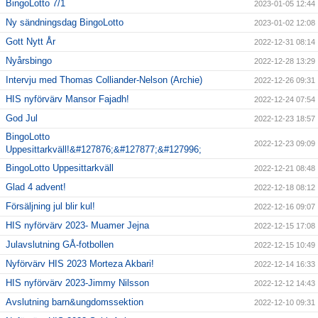
BingoLotto 7/1
2023-01-05 12:44
Ny sändningsdag BingoLotto
2023-01-02 12:08
Gott Nytt År
2022-12-31 08:14
Nyårsbingo
2022-12-28 13:29
Intervju med Thomas Colliander-Nelson (Archie)
2022-12-26 09:31
HIS nyförvärv Mansor Fajadh!
2022-12-24 07:54
God Jul
2022-12-23 18:57
BingoLotto
2022-12-23 09:09
Uppesittarkväll!&#127876;&#127877;&#127996;
BingoLotto Uppesittarkväll
2022-12-21 08:48
Glad 4 advent!
2022-12-18 08:12
Försäljning jul blir kul!
2022-12-16 09:07
HIS nyförvärv 2023- Muamer Jejna
2022-12-15 17:08
Julavslutning GÅ-fotbollen
2022-12-15 10:49
Nyförvärv HIS 2023 Morteza Akbari!
2022-12-14 16:33
HIS nyförvärv 2023-Jimmy Nilsson
2022-12-12 14:43
Avslutning barn&ungdomssektion
2022-12-10 09:31