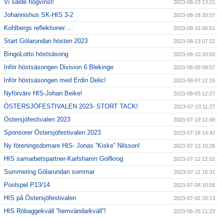
Vi sålde högvinst!
2023-08-23 13:21
Johannishus SK-HIS 3-2
2023-08-18 20:57
Kohlbergs reflektioner….
2023-08-16 06:51
Start Gölarundan hösten 2023
2023-08-13 07:22
BingoLotto höstsäsong
2023-08-10 20:09
Inför höstsäsongen Division 6 Blekinge
2023-08-09 09:57
Inför höstsäsongen med Erdin Delic!
2023-08-07 12:15
Nyförvärv HIS-Johan Beike!
2023-08-03 12:27
ÖSTERSJÖFESTIVALEN 2023- STORT TACK!
2023-07-23 11:27
Östersjöfestivalen 2023
2023-07-19 12:49
Sponsorer Östersjöfestivalen 2023
2023-07-18 14:42
Ny föreningsdomare HIS- Jonas ”Kiske” Nilsson!
2023-07-13 10:26
HIS samarbetspartner-Karlshamn Golfkrog
2023-07-12 12:02
Summering Gölarundan sommar
2023-07-11 15:31
Poolspel P13/14
2023-07-08 10:58
HIS på Östersjöfestivalen
2023-07-02 20:13
HIS Röbaggekväll ”hemvändarkväll”!
2023-06-26 21:23