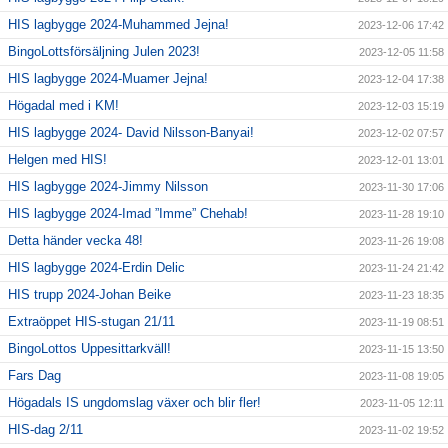
HIS lagbygge 2024-Muhammed Jejna!
2023-12-06 17:42
BingoLottsförsäljning Julen 2023!
2023-12-05 11:58
HIS lagbygge 2024-Muamer Jejna!
2023-12-04 17:38
Högadal med i KM!
2023-12-03 15:19
HIS lagbygge 2024- David Nilsson-Banyai!
2023-12-02 07:57
Helgen med HIS!
2023-12-01 13:01
HIS lagbygge 2024-Jimmy Nilsson
2023-11-30 17:06
HIS lagbygge 2024-Imad ”Imme” Chehab!
2023-11-28 19:10
Detta händer vecka 48!
2023-11-26 19:08
HIS lagbygge 2024-Erdin Delic
2023-11-24 21:42
HIS trupp 2024-Johan Beike
2023-11-23 18:35
Extraöppet HIS-stugan 21/11
2023-11-19 08:51
BingoLottos Uppesittarkväll!
2023-11-15 13:50
Fars Dag
2023-11-08 19:05
Högadals IS ungdomslag växer och blir fler!
2023-11-05 12:11
HIS-dag 2/11
2023-11-02 19:52