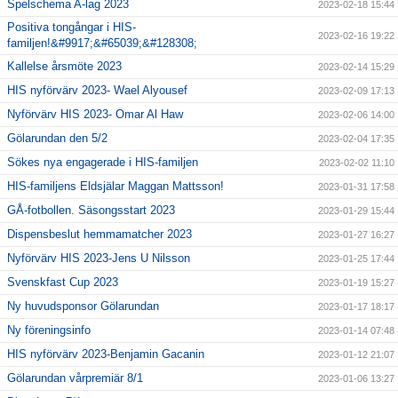
Spelschema A-lag 2023
2023-02-18 15:44
Positiva tongångar i HIS-
2023-02-16 19:22
familjen!&#9917;&#65039;&#128308;
Kallelse årsmöte 2023
2023-02-14 15:29
HIS nyförvärv 2023- Wael Alyousef
2023-02-09 17:13
Nyförvärv HIS 2023- Omar Al Haw
2023-02-06 14:00
Gölarundan den 5/2
2023-02-04 17:35
Sökes nya engagerade i HIS-familjen
2023-02-02 11:10
HIS-familjens Eldsjälar Maggan Mattsson!
2023-01-31 17:58
GÅ-fotbollen. Säsongsstart 2023
2023-01-29 15:44
Dispensbeslut hemmamatcher 2023
2023-01-27 16:27
Nyförvärv HIS 2023-Jens U Nilsson
2023-01-25 17:44
Svenskfast Cup 2023
2023-01-19 15:27
Ny huvudsponsor Gölarundan
2023-01-17 18:17
Ny föreningsinfo
2023-01-14 07:48
HIS nyförvärv 2023-Benjamin Gacanin
2023-01-12 21:07
Gölarundan vårpremiär 8/1
2023-01-06 13:27