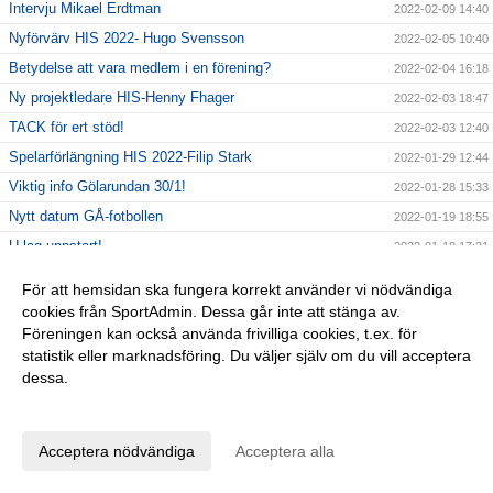
Intervju Mikael Erdtman
2022-02-09 14:40
Nyförvärv HIS 2022- Hugo Svensson
2022-02-05 10:40
Betydelse att vara medlem i en förening?
2022-02-04 16:18
Ny projektledare HIS-Henny Fhager
2022-02-03 18:47
TACK för ert stöd!
2022-02-03 12:40
Spelarförlängning HIS 2022-Filip Stark
2022-01-29 12:44
Viktig info Gölarundan 30/1!
2022-01-28 15:33
Nytt datum GÅ-fotbollen
2022-01-19 18:55
U-lag uppstart!
2022-01-18 17:31
Upptaktsträff A-laget 2022!
2022-01-14 18:41
För att hemsidan ska fungera korrekt använder vi nödvändiga
Tack våra sponsorer!
2022-01-14 11:30
cookies från SportAdmin. Dessa går inte att stänga av.
Föreningen kan också använda frivilliga cookies, t.ex. för
Nya restriktioner från 14/1!
2022-01-13 14:02
statistik eller marknadsföring. Du väljer själv om du vill acceptera
Uppstart 2022
2022-01-12 16:48
dessa.
BingoLotto säsongsstart!
2022-01-07 11:57
Anpassa dina val
Gott Nytt År!
2021-12-31 15:19
Acceptera nödvändiga
Acceptera alla
BingoLotto Nyårsbingo
2021-12-27 12:10
Nyförvärv HIS 2022-Andreas Särnby
2021-12-26 19:23