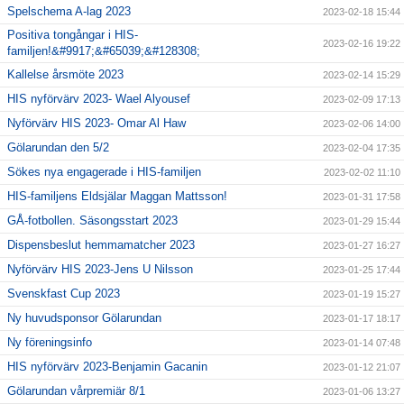
Spelschema A-lag 2023
2023-02-18 15:44
Positiva tongångar i HIS-
2023-02-16 19:22
familjen!&#9917;&#65039;&#128308;
Kallelse årsmöte 2023
2023-02-14 15:29
HIS nyförvärv 2023- Wael Alyousef
2023-02-09 17:13
Nyförvärv HIS 2023- Omar Al Haw
2023-02-06 14:00
Gölarundan den 5/2
2023-02-04 17:35
Sökes nya engagerade i HIS-familjen
2023-02-02 11:10
HIS-familjens Eldsjälar Maggan Mattsson!
2023-01-31 17:58
GÅ-fotbollen. Säsongsstart 2023
2023-01-29 15:44
Dispensbeslut hemmamatcher 2023
2023-01-27 16:27
Nyförvärv HIS 2023-Jens U Nilsson
2023-01-25 17:44
Svenskfast Cup 2023
2023-01-19 15:27
Ny huvudsponsor Gölarundan
2023-01-17 18:17
Ny föreningsinfo
2023-01-14 07:48
HIS nyförvärv 2023-Benjamin Gacanin
2023-01-12 21:07
Gölarundan vårpremiär 8/1
2023-01-06 13:27