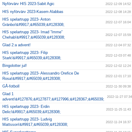
Nyförvärv HIS 2023-Sabit Agic
2022-12-09 14:52
HIS nyförvärv 2023-Kasem Alabbas
2022-12-08 14:28
HIS spelartrupp 2023- Anton
2022-12-07 16:04
Gränbo!&#9917;&#65039;&#128308;
HIS spelartrupp 2023- Imad ”Imme”
2022-12-07 15:59
Chehab!&#9917;&#65039;&#128308;
Glad 2:a advent!
2022-12-04 07:32
HIS spelartrupp 2023- Filip
2022-12-03 07:48
Stark!&#9917;&#65039;&#128308;
Bingolotter jul!
2022-12-02 12:24
HIS spelartrupp 2023- Alessandro Orefice De
2022-12-01 17:10
Rosa!&#9917;&#65039;&#128308;
GÅ-fotboll
2022-11-30 09:38
Glad 1
2022-11-27 07:34
advent!&#127876;&#127877;&#127996;&#128367;&#65039;
HIS spelartrupp 2023- Erdin
2022-11-25 11:43
Delic!&#9917;&#65039;&#128308;
HIS spelartrupp 2023- Ludvig
2022-11-24 16:37
Mattsson!&#9917;&#65039;&#128308;