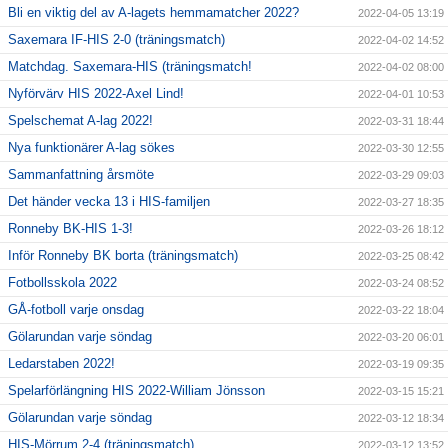
Bli en viktig del av A-lagets hemmamatcher 2022?
2022-04-05 13:19
Saxemara IF-HIS 2-0 (träningsmatch)
2022-04-02 14:52
Matchdag. Saxemara-HIS (träningsmatch!
2022-04-02 08:00
Nyförvärv HIS 2022-Axel Lind!
2022-04-01 10:53
Spelschemat A-lag 2022!
2022-03-31 18:44
Nya funktionärer A-lag sökes
2022-03-30 12:55
Sammanfattning årsmöte
2022-03-29 09:03
Det händer vecka 13 i HIS-familjen
2022-03-27 18:35
Ronneby BK-HIS 1-3!
2022-03-26 18:12
Inför Ronneby BK borta (träningsmatch)
2022-03-25 08:42
Fotbollsskola 2022
2022-03-24 08:52
GÅ-fotboll varje onsdag
2022-03-22 18:04
Gölarundan varje söndag
2022-03-20 06:01
Ledarstaben 2022!
2022-03-19 09:35
Spelarförlängning HIS 2022-William Jönsson
2022-03-15 15:21
Gölarundan varje söndag
2022-03-12 18:34
HIS-Mörrum 2-4 (träningsmatch)
2022-03-12 13:52