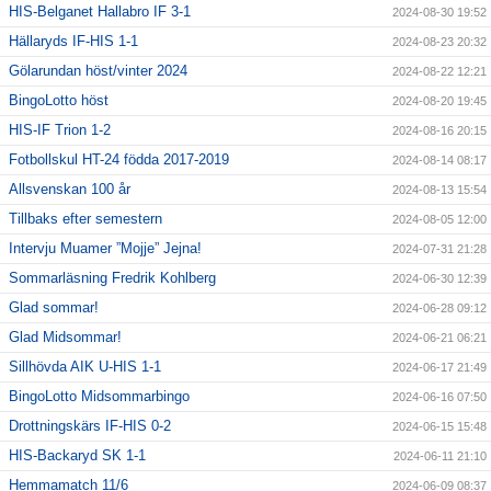
HIS-Belganet Hallabro IF 3-1
2024-08-30 19:52
Hällaryds IF-HIS 1-1
2024-08-23 20:32
Gölarundan höst/vinter 2024
2024-08-22 12:21
BingoLotto höst
2024-08-20 19:45
HIS-IF Trion 1-2
2024-08-16 20:15
Fotbollskul HT-24 födda 2017-2019
2024-08-14 08:17
Allsvenskan 100 år
2024-08-13 15:54
Tillbaks efter semestern
2024-08-05 12:00
Intervju Muamer ”Mojje” Jejna!
2024-07-31 21:28
Sommarläsning Fredrik Kohlberg
2024-06-30 12:39
Glad sommar!
2024-06-28 09:12
Glad Midsommar!
2024-06-21 06:21
Sillhövda AIK U-HIS 1-1
2024-06-17 21:49
BingoLotto Midsommarbingo
2024-06-16 07:50
Drottningskärs IF-HIS 0-2
2024-06-15 15:48
HIS-Backaryd SK 1-1
2024-06-11 21:10
Hemmamatch 11/6
2024-06-09 08:37