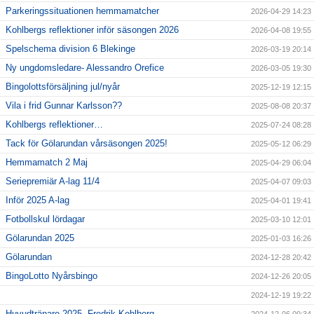
Parkeringssituationen hemmamatcher
2026-04-29 14:23
Kohlbergs reflektioner inför säsongen 2026
2026-04-08 19:55
Spelschema division 6 Blekinge
2026-03-19 20:14
Ny ungdomsledare- Alessandro Orefice
2026-03-05 19:30
Bingolottsförsäljning jul/nyår
2025-12-19 12:15
Vila i frid Gunnar Karlsson??
2025-08-08 20:37
Kohlbergs reflektioner…
2025-07-24 08:28
Tack för Gölarundan vårsäsongen 2025!
2025-05-12 06:29
Hemmamatch 2 Maj
2025-04-29 06:04
Seriepremiär A-lag 11/4
2025-04-07 09:03
Inför 2025 A-lag
2025-04-01 19:41
Fotbollskul lördagar
2025-03-10 12:01
Gölarundan 2025
2025-01-03 16:26
Gölarundan
2024-12-28 20:42
BingoLotto Nyårsbingo
2024-12-26 20:05
2024-12-19 19:22
Huvudtränare 2025- Fredrik Kohlberg
2024-12-06 09:34