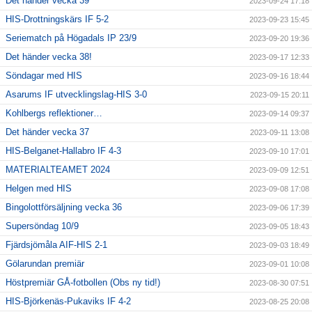
Det händer vecka 39
2023-09-24 17:18
HIS-Drottningskärs IF 5-2
2023-09-23 15:45
Seriematch på Högadals IP 23/9
2023-09-20 19:36
Det händer vecka 38!
2023-09-17 12:33
Söndagar med HIS
2023-09-16 18:44
Asarums IF utvecklingslag-HIS 3-0
2023-09-15 20:11
Kohlbergs reflektioner…
2023-09-14 09:37
Det händer vecka 37
2023-09-11 13:08
HIS-Belganet-Hallabro IF 4-3
2023-09-10 17:01
MATERIALTEAMET 2024
2023-09-09 12:51
Helgen med HIS
2023-09-08 17:08
Bingolottförsäljning vecka 36
2023-09-06 17:39
Supersöndag 10/9
2023-09-05 18:43
Fjärdsjömåla AIF-HIS 2-1
2023-09-03 18:49
Gölarundan premiär
2023-09-01 10:08
Höstpremiär GÅ-fotbollen (Obs ny tid!)
2023-08-30 07:51
HIS-Björkenäs-Pukaviks IF 4-2
2023-08-25 20:08