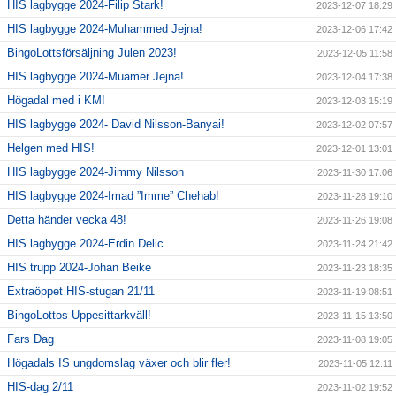
HIS lagbygge 2024-Filip Stark!
2023-12-07 18:29
HIS lagbygge 2024-Muhammed Jejna!
2023-12-06 17:42
BingoLottsförsäljning Julen 2023!
2023-12-05 11:58
HIS lagbygge 2024-Muamer Jejna!
2023-12-04 17:38
Högadal med i KM!
2023-12-03 15:19
HIS lagbygge 2024- David Nilsson-Banyai!
2023-12-02 07:57
Helgen med HIS!
2023-12-01 13:01
HIS lagbygge 2024-Jimmy Nilsson
2023-11-30 17:06
HIS lagbygge 2024-Imad ”Imme” Chehab!
2023-11-28 19:10
Detta händer vecka 48!
2023-11-26 19:08
HIS lagbygge 2024-Erdin Delic
2023-11-24 21:42
HIS trupp 2024-Johan Beike
2023-11-23 18:35
Extraöppet HIS-stugan 21/11
2023-11-19 08:51
BingoLottos Uppesittarkväll!
2023-11-15 13:50
Fars Dag
2023-11-08 19:05
Högadals IS ungdomslag växer och blir fler!
2023-11-05 12:11
HIS-dag 2/11
2023-11-02 19:52