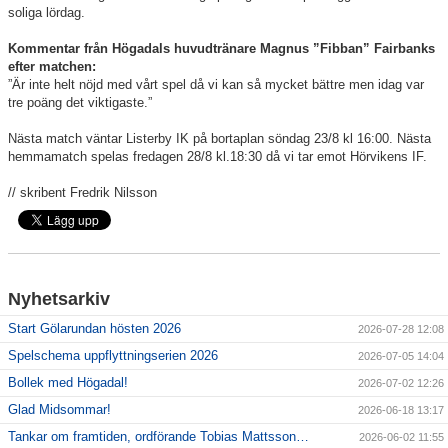
soliga lördag.
Kommentar från Högadals huvudtränare Magnus ”Fibban” Fairbanks
efter matchen:
”Är inte helt nöjd med vårt spel då vi kan så mycket bättre men idag var
tre poäng det viktigaste.”
Nästa match väntar Listerby IK på bortaplan söndag 23/8 kl 16:00. Nästa
hemmamatch spelas fredagen 28/8 kl.18:30 då vi tar emot Hörvikens IF.
// skribent Fredrik Nilsson
Nyhetsarkiv
Start Gölarundan hösten 2026
2026-07-28 12:08
Spelschema uppflyttningserien 2026
2026-07-05 14:04
Bollek med Högadal!
2026-07-02 12:26
Glad Midsommar!
2026-06-18 13:17
Tankar om framtiden, ordförande Tobias Mattsson…
2026-06-02 11:55