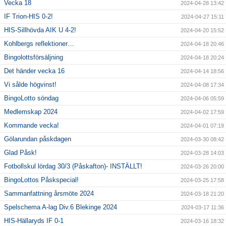
Vecka 18
2024-04-28 13:42
IF Trion-HIS 0-2!
2024-04-27 15:11
HIS-Sillhövda AIK U 4-2!
2024-04-20 15:52
Kohlbergs reflektioner…
2024-04-18 20:46
Bingolottsförsäljning
2024-04-18 20:24
Det händer vecka 16
2024-04-14 18:56
Vi sålde högvinst!
2024-04-08 17:34
BingoLotto söndag
2024-04-06 05:59
Medlemskap 2024
2024-04-02 17:59
Kommande vecka!
2024-04-01 07:19
Gölarundan påskdagen
2024-03-30 08:42
Glad Påsk!
2024-03-28 14:03
Fotbollskul lördag 30/3 (Påskafton)- INSTÄLLT!
2024-03-26 20:00
BingoLottos Påskspecial!
2024-03-25 17:58
Sammanfattning årsmöte 2024
2024-03-18 21:20
Spelschema A-lag Div.6 Blekinge 2024
2024-03-17 11:36
HIS-Hällaryds IF 0-1
2024-03-16 18:32