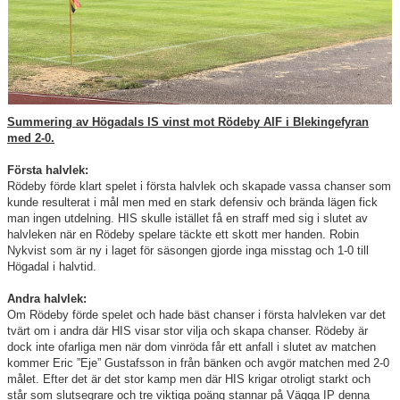
Våra lag
Matcher
Gölarundan
Styrelse Högadals IS
Summering av Högadals IS vinst mot Rödeby AIF i Blekingefyran
med 2-0.
Hyra Klubbstuga
Första halvlek:
Rödeby förde klart spelet i första halvlek och skapade vassa chanser som
kunde resulterat i mål men med en stark defensiv och brända lägen fick
man ingen utdelning. HIS skulle istället få en straff med sig i slutet av
halvleken när en Rödeby spelare täckte ett skott mer handen. Robin
Nykvist som är ny i laget för säsongen gjorde inga misstag och 1-0 till
Högadal i halvtid.
Andra halvlek:
Om Rödeby förde spelet och hade bäst chanser i första halvleken var det
tvärt om i andra där HIS visar stor vilja och skapa chanser. Rödeby är
dock inte ofarliga men när dom vinröda får ett anfall i slutet av matchen
kommer Eric ”Eje” Gustafsson in från bänken och avgör matchen med 2-0
målet. Efter det är det stor kamp men där HIS krigar otroligt starkt och
står som slutsegrare och tre viktiga poäng stannar på Vägga IP denna