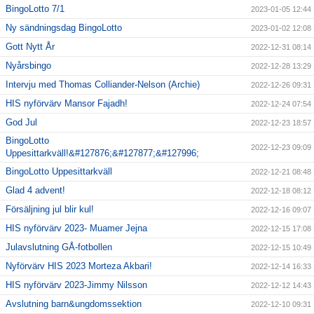
BingoLotto 7/1
2023-01-05 12:44
Ny sändningsdag BingoLotto
2023-01-02 12:08
Gott Nytt År
2022-12-31 08:14
Nyårsbingo
2022-12-28 13:29
Intervju med Thomas Colliander-Nelson (Archie)
2022-12-26 09:31
HIS nyförvärv Mansor Fajadh!
2022-12-24 07:54
God Jul
2022-12-23 18:57
BingoLotto
2022-12-23 09:09
Uppesittarkväll!&#127876;&#127877;&#127996;
BingoLotto Uppesittarkväll
2022-12-21 08:48
Glad 4 advent!
2022-12-18 08:12
Försäljning jul blir kul!
2022-12-16 09:07
HIS nyförvärv 2023- Muamer Jejna
2022-12-15 17:08
Julavslutning GÅ-fotbollen
2022-12-15 10:49
Nyförvärv HIS 2023 Morteza Akbari!
2022-12-14 16:33
HIS nyförvärv 2023-Jimmy Nilsson
2022-12-12 14:43
Avslutning barn&ungdomssektion
2022-12-10 09:31