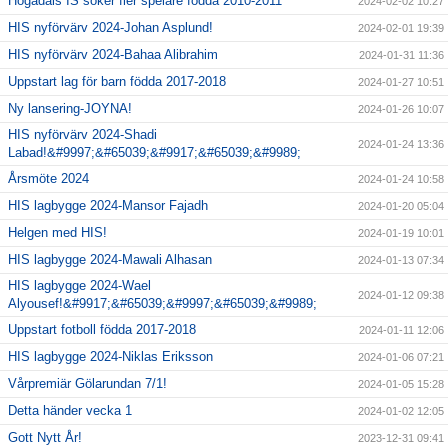
Högadals IS söker fler spelare födda 2010-2011
2024-02-02 10:27
HIS nyförvärv 2024-Johan Asplund!
2024-02-01 19:39
HIS nyförvärv 2024-Bahaa Alibrahim
2024-01-31 11:36
Uppstart lag för barn födda 2017-2018
2024-01-27 10:51
Ny lansering-JOYNA!
2024-01-26 10:07
HIS nyförvärv 2024-Shadi
2024-01-24 13:36
Labad!&#9997;&#65039;&#9917;&#65039;&#9989;
Årsmöte 2024
2024-01-24 10:58
HIS lagbygge 2024-Mansor Fajadh
2024-01-20 05:04
Helgen med HIS!
2024-01-19 10:01
HIS lagbygge 2024-Mawali Alhasan
2024-01-13 07:34
HIS lagbygge 2024-Wael
2024-01-12 09:38
Alyousef!&#9917;&#65039;&#9997;&#65039;&#9989;
Uppstart fotboll födda 2017-2018
2024-01-11 12:06
HIS lagbygge 2024-Niklas Eriksson
2024-01-06 07:21
Vårpremiär Gölarundan 7/1!
2024-01-05 15:28
Detta händer vecka 1
2024-01-02 12:05
Gott Nytt År!
2023-12-31 09:41