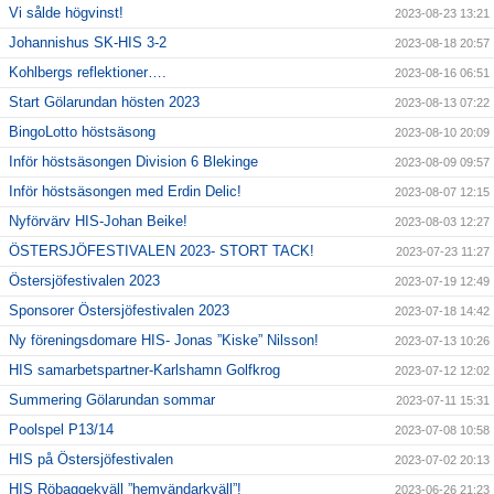
Vi sålde högvinst!
2023-08-23 13:21
Johannishus SK-HIS 3-2
2023-08-18 20:57
Kohlbergs reflektioner….
2023-08-16 06:51
Start Gölarundan hösten 2023
2023-08-13 07:22
BingoLotto höstsäsong
2023-08-10 20:09
Inför höstsäsongen Division 6 Blekinge
2023-08-09 09:57
Inför höstsäsongen med Erdin Delic!
2023-08-07 12:15
Nyförvärv HIS-Johan Beike!
2023-08-03 12:27
ÖSTERSJÖFESTIVALEN 2023- STORT TACK!
2023-07-23 11:27
Östersjöfestivalen 2023
2023-07-19 12:49
Sponsorer Östersjöfestivalen 2023
2023-07-18 14:42
Ny föreningsdomare HIS- Jonas ”Kiske” Nilsson!
2023-07-13 10:26
HIS samarbetspartner-Karlshamn Golfkrog
2023-07-12 12:02
Summering Gölarundan sommar
2023-07-11 15:31
Poolspel P13/14
2023-07-08 10:58
HIS på Östersjöfestivalen
2023-07-02 20:13
HIS Röbaggekväll ”hemvändarkväll”!
2023-06-26 21:23