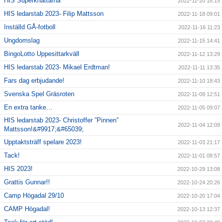
HIS Superknattarna
2022-11-20 18:15
HIS ledarstab 2023- Filip Mattsson
2022-11-18 09:01
Inställd GÅ-fotboll
2022-11-16 11:23
Ungdomslag
2022-11-15 14:41
BingoLotto Uppesittarkväll
2022-11-12 13:29
HIS ledarstab 2023- Mikael Erdtman!
2022-11-11 13:35
Fars dag erbjudande!
2022-11-10 18:43
Svenska Spel Gräsroten
2022-11-09 12:51
En extra tanke…
2022-11-05 09:07
HIS ledarstab 2023- Christoffer ”Pinnen”
2022-11-04 12:09
Mattsson!&#9917;&#65039;
Upptaktsträff spelare 2023!
2022-11-03 21:17
Tack!
2022-11-01 08:57
HIS 2023!
2022-10-29 13:08
Grattis Gunnar!!
2022-10-24 20:26
Camp Högadal 29/10
2022-10-20 17:04
CAMP Högadal!
2022-10-13 12:37