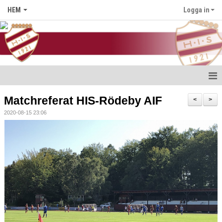
HEM
Logga in
Hem
Matchreferat HIS-Rödeby AIF
<
>
2020-08-15 23:06
Nyheter
Föreningen
Medlem i HIS
Kontakt
Kalender