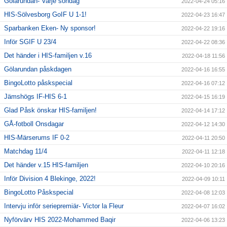
Gölarundan- Varje söndag
2022-04-24 05:16
HIS-Sölvesborg GoIF U 1-1!
2022-04-23 16:47
Sparbanken Eken- Ny sponsor!
2022-04-22 19:16
Inför SGIF U 23/4
2022-04-22 08:36
Det händer i HIS-familjen v.16
2022-04-18 11:56
Gölarundan påskdagen
2022-04-16 16:55
BingoLotto påskspecial
2022-04-16 07:12
Jämshögs IF-HIS 6-1
2022-04-15 16:19
Glad Påsk önskar HIS-familjen!
2022-04-14 17:12
GÅ-fotboll Onsdagar
2022-04-12 14:30
HIS-Märserums IF 0-2
2022-04-11 20:50
Matchdag 11/4
2022-04-11 12:18
Det händer v.15 HIS-familjen
2022-04-10 20:16
Inför Division 4 Blekinge, 2022!
2022-04-09 10:11
BingoLotto Påskspecial
2022-04-08 12:03
Intervju inför seriepremiär- Victor la Fleur
2022-04-07 16:02
Nyförvärv HIS 2022-Mohammed Baqir
2022-04-06 13:23