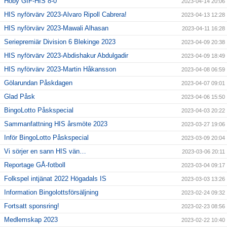
Hoby GIF-HIS 8-0
2023-04-14 20:06
HIS nyförvärv 2023-Alvaro Ripoll Cabrera!
2023-04-13 12:28
HIS nyförvärv 2023-Mawali Alhasan
2023-04-11 16:28
Seriepremiär Division 6 Blekinge 2023
2023-04-09 20:38
HIS nyförvärv 2023-Abdishakur Abdulgadir
2023-04-09 18:49
HIS nyförvärv 2023-Martin Håkansson
2023-04-08 06:59
Gölarundan Påskdagen
2023-04-07 09:01
Glad Påsk
2023-04-06 15:50
BingoLotto Påskspecial
2023-04-03 20:22
Sammanfattning HIS årsmöte 2023
2023-03-27 19:06
Inför BingoLotto Påskspecial
2023-03-09 20:04
Vi sörjer en sann HIS vän…
2023-03-06 20:11
Reportage GÅ-fotboll
2023-03-04 09:17
Folkspel intjänat 2022 Högadals IS
2023-03-03 13:26
Information Bingolottsförsäljning
2023-02-24 09:32
Fortsatt sponsring!
2023-02-23 08:56
Medlemskap 2023
2023-02-22 10:40