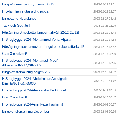
Bingo-Gunnar på City Gross 30/12
2023-12-29 22:51
HIS-familjen slutar aldrig jobba!
2023-12-29 12:37
BingoLotto Nyårsbingo
2023-12-27 08:42
Tack och God Jul!
2023-12-23 11:29
Försäljning BingoLotto Uppesittarkväll 22/12-23/12!
2023-12-22 08:43
HIS lagbygge 2024- Mohammed Yehia Aljazar !
2023-12-19 14:58
Försäljningstider julveckan BingoLotto Uppesittarkväll!
2023-12-18 18:32
Glad 3:e advent!
2023-12-17 08:00
HIS lagbygge 2024- Mohamad ”Modi”
2023-12-16 13:25
Alhasan!&#9917;&#65039;
Bingolottsförsäljning helgen V.50
2023-12-15 14:52
HIS lagbygge 2024- Abdishaktur Abdulgadir
2023-12-13 11:42
Diini!&#9917;&#65039;
HIS lagbygge 2024-Alessandro De Orifice!
2023-12-11 15:49
Glad 2:a advent!
2023-12-10 08:47
HIS lagbygge 2024-Amir Reza Hashemi!
2023-12-09 08:27
Bingolottsförsäljning December
2023-12-08 10:16