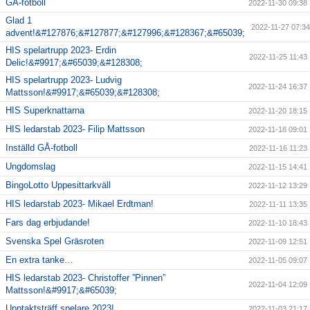
GÅ-fotboll
2022-11-30 09:38
Glad 1
2022-11-27 07:34
advent!&#127876;&#127877;&#127996;&#128367;&#65039;
HIS spelartrupp 2023- Erdin
2022-11-25 11:43
Delic!&#9917;&#65039;&#128308;
HIS spelartrupp 2023- Ludvig
2022-11-24 16:37
Mattsson!&#9917;&#65039;&#128308;
HIS Superknattarna
2022-11-20 18:15
HIS ledarstab 2023- Filip Mattsson
2022-11-18 09:01
Inställd GÅ-fotboll
2022-11-16 11:23
Ungdomslag
2022-11-15 14:41
BingoLotto Uppesittarkväll
2022-11-12 13:29
HIS ledarstab 2023- Mikael Erdtman!
2022-11-11 13:35
Fars dag erbjudande!
2022-11-10 18:43
Svenska Spel Gräsroten
2022-11-09 12:51
En extra tanke…
2022-11-05 09:07
HIS ledarstab 2023- Christoffer ”Pinnen”
2022-11-04 12:09
Mattsson!&#9917;&#65039;
Upptaktsträff spelare 2023!
2022-11-03 21:17