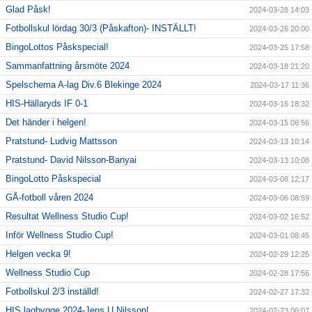
Glad Påsk!
2024-03-28 14:03
Fotbollskul lördag 30/3 (Påskafton)- INSTÄLLT!
2024-03-26 20:00
BingoLottos Påskspecial!
2024-03-25 17:58
Sammanfattning årsmöte 2024
2024-03-18 21:20
Spelschema A-lag Div.6 Blekinge 2024
2024-03-17 11:36
HIS-Hällaryds IF 0-1
2024-03-16 18:32
Det händer i helgen!
2024-03-15 06:56
Pratstund- Ludvig Mattsson
2024-03-13 10:14
Pratstund- David Nilsson-Banyai
2024-03-13 10:08
BingoLotto Påskspecial
2024-03-08 12:17
GÅ-fotboll våren 2024
2024-03-06 08:59
Resultat Wellness Studio Cup!
2024-03-02 16:52
Inför Wellness Studio Cup!
2024-03-01 08:45
Helgen vecka 9!
2024-02-29 12:25
Wellness Studio Cup
2024-02-28 17:56
Fotbollskul 2/3 inställd!
2024-02-27 17:32
HIS lagbygge 2024-Jens U Nilsson!
2024-02-23 06:07