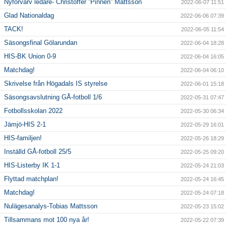
Nyförvärv ledare- Christoffer ”Pinnen” Mattsson
2022-06-07 11:51
Glad Nationaldag
2022-06-06 07:39
TACK!
2022-06-05 11:54
Säsongsfinal Gölarundan
2022-06-04 18:28
HIS-BK Union 0-9
2022-06-04 16:05
Matchdag!
2022-06-04 06:10
Skrivelse från Högadals IS styrelse
2022-06-01 15:18
Säsongsavslutning GÅ-fotboll 1/6
2022-05-31 07:47
Fotbollsskolan 2022
2022-05-30 06:34
Jämjö-HIS 2-1
2022-05-29 16:01
HIS-familjen!
2022-05-26 18:29
Inställd GÅ-fotboll 25/5
2022-05-25 09:20
HIS-Listerby IK 1-1
2022-05-24 21:03
Flyttad matchplan!
2022-05-24 16:45
Matchdag!
2022-05-24 07:18
Nulägesanalys-Tobias Mattsson
2022-05-23 15:02
Tillsammans mot 100 nya år!
2022-05-22 07:39