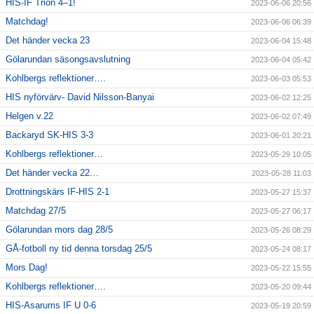
HIS-IF Trion 4–1!
2023-06-06 20:56
Matchdag!
2023-06-06 06:39
Det händer vecka 23
2023-06-04 15:48
Gölarundan säsongsavslutning
2023-06-04 05:42
Kohlbergs reflektioner….
2023-06-03 05:53
HIS nyförvärv- David Nilsson-Banyai
2023-06-02 12:25
Helgen v.22
2023-06-02 07:49
Backaryd SK-HIS 3-3
2023-06-01 20:21
Kohlbergs reflektioner…
2023-05-29 10:05
Det händer vecka 22…
2023-05-28 11:03
Drottningskärs IF-HIS 2-1
2023-05-27 15:37
Matchdag 27/5
2023-05-27 06:17
Gölarundan mors dag 28/5
2023-05-26 08:29
GÅ-fotboll ny tid denna torsdag 25/5
2023-05-24 08:17
Mors Dag!
2023-05-22 15:55
Kohlbergs reflektioner….
2023-05-20 09:44
HIS-Asarums IF U 0-6
2023-05-19 20:59