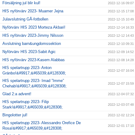
Försäljning jul blir kul!
2022-12-16 09:07
HIS nyförvärv 2023- Muamer Jejna
2022-12-15 17:08
Julavslutning GÅ-fotbollen
2022-12-15 10:49
Nyförvärv HIS 2023 Morteza Akbari!
2022-12-14 16:33
HIS nyförvärv 2023-Jimmy Nilsson
2022-12-12 14:43
Avslutning barn&ungdomssektion
2022-12-10 09:31
Nyförvärv HIS 2023-Sabit Agic
2022-12-09 14:52
HIS nyförvärv 2023-Kasem Alabbas
2022-12-08 14:28
HIS spelartrupp 2023- Anton
2022-12-07 16:04
Gränbo!&#9917;&#65039;&#128308;
HIS spelartrupp 2023- Imad ”Imme”
2022-12-07 15:59
Chehab!&#9917;&#65039;&#128308;
Glad 2:a advent!
2022-12-04 07:32
HIS spelartrupp 2023- Filip
2022-12-03 07:48
Stark!&#9917;&#65039;&#128308;
Bingolotter jul!
2022-12-02 12:24
HIS spelartrupp 2023- Alessandro Orefice De
2022-12-01 17:10
Rosa!&#9917;&#65039;&#128308;