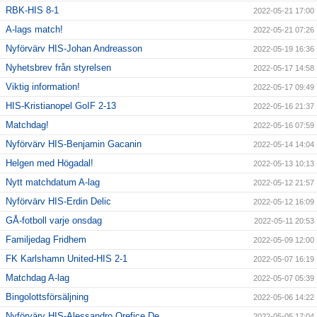
RBK-HIS 8-1
2022-05-21 17:00
A-lags match!
2022-05-21 07:26
Nyförvärv HIS-Johan Andreasson
2022-05-19 16:36
Nyhetsbrev från styrelsen
2022-05-17 14:58
Viktig information!
2022-05-17 09:49
HIS-Kristianopel GoIF 2-13
2022-05-16 21:37
Matchdag!
2022-05-16 07:59
Nyförvärv HIS-Benjamin Gacanin
2022-05-14 14:04
Helgen med Högadal!
2022-05-13 10:13
Nytt matchdatum A-lag
2022-05-12 21:57
Nyförvärv HIS-Erdin Delic
2022-05-12 16:09
GÅ-fotboll varje onsdag
2022-05-11 20:53
Familjedag Fridhem
2022-05-09 12:00
FK Karlshamn United-HIS 2-1
2022-05-07 16:19
Matchdag A-lag
2022-05-07 05:39
Bingolottsförsäljning
2022-05-06 14:22
Nyförvärv HIS-Alessandro Orefice De
2022-05-05 17:04