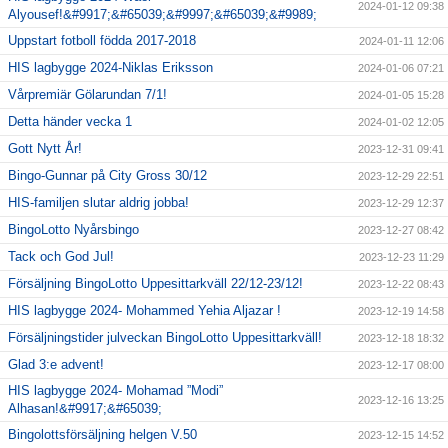
2024-01-12 09:38
Alyousef!&#9917;&#65039;&#9997;&#65039;&#9989;
Uppstart fotboll födda 2017-2018
2024-01-11 12:06
HIS lagbygge 2024-Niklas Eriksson
2024-01-06 07:21
Vårpremiär Gölarundan 7/1!
2024-01-05 15:28
Detta händer vecka 1
2024-01-02 12:05
Gott Nytt År!
2023-12-31 09:41
Bingo-Gunnar på City Gross 30/12
2023-12-29 22:51
HIS-familjen slutar aldrig jobba!
2023-12-29 12:37
BingoLotto Nyårsbingo
2023-12-27 08:42
Tack och God Jul!
2023-12-23 11:29
Försäljning BingoLotto Uppesittarkväll 22/12-23/12!
2023-12-22 08:43
HIS lagbygge 2024- Mohammed Yehia Aljazar !
2023-12-19 14:58
Försäljningstider julveckan BingoLotto Uppesittarkväll!
2023-12-18 18:32
Glad 3:e advent!
2023-12-17 08:00
HIS lagbygge 2024- Mohamad ”Modi”
2023-12-16 13:25
Alhasan!&#9917;&#65039;
Bingolottsförsäljning helgen V.50
2023-12-15 14:52