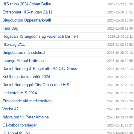
HIS trupp 2024-Johan Beike
2023-11-23 18:35
Extraöppet HIS-stugan 21/11
2023-11-19 08:51
BingoLottos Uppesittarkväll!
2023-11-15 13:50
Fars Dag
2023-11-08 19:05
Högadals IS ungdomslag växer och blir fler!
2023-11-05 12:11
HIS-dag 2/11
2023-11-02 19:52
BingoLottos månadsfinal
2023-10-28 09:13
Intervju Mikael Erdtman
2023-10-26 12:55
Daniel Norberg & BingoLotto På City Gross
2023-10-24 12:13
Kohlbergs tankar inför 2024…
2023-10-22 20:17
Daniel Norberg på City Gross med HIS
2023-10-22 20:15
Ledarstab HIS 2024
2023-10-21 13:39
Erbjudande vid medlemskap
2023-10-19 17:29
Vecka 42
2023-10-17 13:18
Några ord till Peter Antoine
2023-10-13 14:08
Gå-fotboll torsdagar
2023-10-11 17:27
IF Trion-HIS 7-1
2023-10-08 16:38