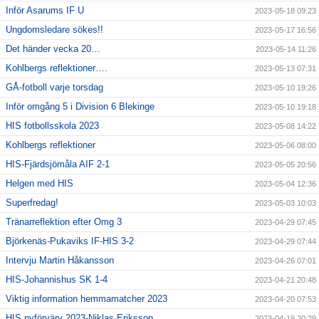
Inför Asarums IF U
2023-05-18 09:23
Ungdomsledare sökes!!
2023-05-17 16:56
Det händer vecka 20…
2023-05-14 11:26
Kohlbergs reflektioner….
2023-05-13 07:31
GÅ-fotboll varje torsdag
2023-05-10 19:26
Inför omgång 5 i Division 6 Blekinge
2023-05-10 19:18
HIS fotbollsskola 2023
2023-05-08 14:22
Kohlbergs reflektioner
2023-05-06 08:00
HIS-Fjärdsjömåla AIF 2-1
2023-05-05 20:56
Helgen med HIS
2023-05-04 12:36
Superfredag!
2023-05-03 10:03
Tränarreflektion efter Omg 3
2023-04-29 07:45
Björkenäs-Pukaviks IF-HIS 3-2
2023-04-29 07:44
Intervju Martin Håkansson
2023-04-26 07:01
HIS-Johannishus SK 1-4
2023-04-21 20:48
Viktig information hemmamatcher 2023
2023-04-20 07:53
HIS nyförvärv 2023-Niklas Eriksson
2023-04-19 20:29