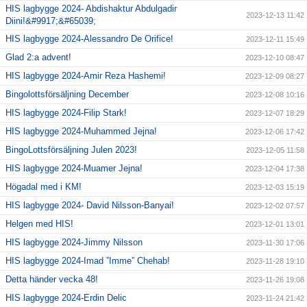
HIS lagbygge 2024- Abdishaktur Abdulgadir
2023-12-13 11:42
Diini!&#9917;&#65039;
HIS lagbygge 2024-Alessandro De Orifice!
2023-12-11 15:49
Glad 2:a advent!
2023-12-10 08:47
HIS lagbygge 2024-Amir Reza Hashemi!
2023-12-09 08:27
Bingolottsförsäljning December
2023-12-08 10:16
HIS lagbygge 2024-Filip Stark!
2023-12-07 18:29
HIS lagbygge 2024-Muhammed Jejna!
2023-12-06 17:42
BingoLottsförsäljning Julen 2023!
2023-12-05 11:58
HIS lagbygge 2024-Muamer Jejna!
2023-12-04 17:38
Högadal med i KM!
2023-12-03 15:19
HIS lagbygge 2024- David Nilsson-Banyai!
2023-12-02 07:57
Helgen med HIS!
2023-12-01 13:01
HIS lagbygge 2024-Jimmy Nilsson
2023-11-30 17:06
HIS lagbygge 2024-Imad ”Imme” Chehab!
2023-11-28 19:10
Detta händer vecka 48!
2023-11-26 19:08
HIS lagbygge 2024-Erdin Delic
2023-11-24 21:42