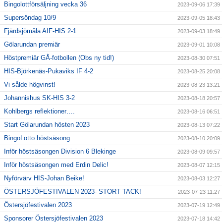
Bingolottförsäljning vecka 36
2023-09-06 17:39
Supersöndag 10/9
2023-09-05 18:43
Fjärdsjömåla AIF-HIS 2-1
2023-09-03 18:49
Gölarundan premiär
2023-09-01 10:08
Höstpremiär GÅ-fotbollen (Obs ny tid!)
2023-08-30 07:51
HIS-Björkenäs-Pukaviks IF 4-2
2023-08-25 20:08
Vi sålde högvinst!
2023-08-23 13:21
Johannishus SK-HIS 3-2
2023-08-18 20:57
Kohlbergs reflektioner….
2023-08-16 06:51
Start Gölarundan hösten 2023
2023-08-13 07:22
BingoLotto höstsäsong
2023-08-10 20:09
Inför höstsäsongen Division 6 Blekinge
2023-08-09 09:57
Inför höstsäsongen med Erdin Delic!
2023-08-07 12:15
Nyförvärv HIS-Johan Beike!
2023-08-03 12:27
ÖSTERSJÖFESTIVALEN 2023- STORT TACK!
2023-07-23 11:27
Östersjöfestivalen 2023
2023-07-19 12:49
Sponsorer Östersjöfestivalen 2023
2023-07-18 14:42