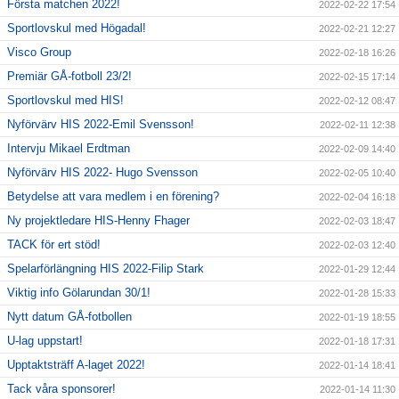
Första matchen 2022!
2022-02-22 17:54
Sportlovskul med Högadal!
2022-02-21 12:27
Visco Group
2022-02-18 16:26
Premiär GÅ-fotboll 23/2!
2022-02-15 17:14
Sportlovskul med HIS!
2022-02-12 08:47
Nyförvärv HIS 2022-Emil Svensson!
2022-02-11 12:38
Intervju Mikael Erdtman
2022-02-09 14:40
Nyförvärv HIS 2022- Hugo Svensson
2022-02-05 10:40
Betydelse att vara medlem i en förening?
2022-02-04 16:18
Ny projektledare HIS-Henny Fhager
2022-02-03 18:47
TACK för ert stöd!
2022-02-03 12:40
Spelarförlängning HIS 2022-Filip Stark
2022-01-29 12:44
Viktig info Gölarundan 30/1!
2022-01-28 15:33
Nytt datum GÅ-fotbollen
2022-01-19 18:55
U-lag uppstart!
2022-01-18 17:31
Upptaktsträff A-laget 2022!
2022-01-14 18:41
Tack våra sponsorer!
2022-01-14 11:30