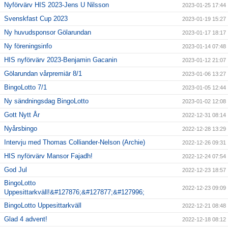
Nyförvärv HIS 2023-Jens U Nilsson
2023-01-25 17:44
Svenskfast Cup 2023
2023-01-19 15:27
Ny huvudsponsor Gölarundan
2023-01-17 18:17
Ny föreningsinfo
2023-01-14 07:48
HIS nyförvärv 2023-Benjamin Gacanin
2023-01-12 21:07
Gölarundan vårpremiär 8/1
2023-01-06 13:27
BingoLotto 7/1
2023-01-05 12:44
Ny sändningsdag BingoLotto
2023-01-02 12:08
Gott Nytt År
2022-12-31 08:14
Nyårsbingo
2022-12-28 13:29
Intervju med Thomas Colliander-Nelson (Archie)
2022-12-26 09:31
HIS nyförvärv Mansor Fajadh!
2022-12-24 07:54
God Jul
2022-12-23 18:57
BingoLotto
2022-12-23 09:09
Uppesittarkväll!&#127876;&#127877;&#127996;
BingoLotto Uppesittarkväll
2022-12-21 08:48
Glad 4 advent!
2022-12-18 08:12