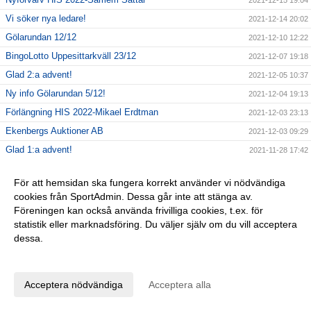
2021-12-15 19:04
Vi söker nya ledare!
2021-12-14 20:02
Gölarundan 12/12
2021-12-10 12:22
BingoLotto Uppesittarkväll 23/12
2021-12-07 19:18
Glad 2:a advent!
2021-12-05 10:37
Ny info Gölarundan 5/12!
2021-12-04 19:13
Förlängning HIS 2022-Mikael Erdtman
2021-12-03 23:13
Ekenbergs Auktioner AB
2021-12-03 09:29
Glad 1:a advent!
2021-11-28 17:42
Inställd Gölarunda 28/12!!
2021-11-28 09:14
För att hemsidan ska fungera korrekt använder vi nödvändiga
Förlängning HIS 2022-Magnus Fairbanks
2021-11-23 17:14
cookies från SportAdmin. Dessa går inte att stänga av.
GÅ-fotbollen
2021-11-22 13:32
Föreningen kan också använda frivilliga cookies, t.ex. för
statistik eller marknadsföring. Du väljer själv om du vill acceptera
Årsfest HIS 2021
2021-11-21 16:51
dessa.
Spelarförlängning HIS 2022-Filip Mattsson
2021-11-19 12:07
Anpassa dina val
Svenska Spels Gräsroten 2021
2021-11-18 20:53
Vad händer i Högadal resten av året?
2021-11-17 12:51
Acceptera nödvändiga
Acceptera alla
Spelarförlängning HIS 2022-Robin Nykvist!
2021-11-13 18:12