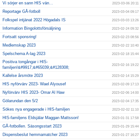
Vi sörjer en sann HIS vän…
2023-03-06 20:11
Reportage GÅ-fotboll
2023-03-04 09:17
Folkspel intjänat 2022 Högadals IS
2023-03-03 13:26
Information Bingolottsförsäljning
2023-02-24 09:32
Fortsatt sponsring!
2023-02-23 08:56
Medlemskap 2023
2023-02-22 10:40
Spelschema A-lag 2023
2023-02-18 15:44
Positiva tongångar i HIS-
2023-02-16 19:22
familjen!&#9917;&#65039;&#128308;
Kallelse årsmöte 2023
2023-02-14 15:29
HIS nyförvärv 2023- Wael Alyousef
2023-02-09 17:13
Nyförvärv HIS 2023- Omar Al Haw
2023-02-06 14:00
Gölarundan den 5/2
2023-02-04 17:35
Sökes nya engagerade i HIS-familjen
2023-02-02 11:10
HIS-familjens Eldsjälar Maggan Mattsson!
2023-01-31 17:58
GÅ-fotbollen. Säsongsstart 2023
2023-01-29 15:44
Dispensbeslut hemmamatcher 2023
2023-01-27 16:27