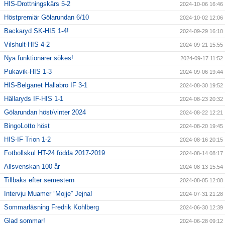
HIS-Drottningskärs 5-2
2024-10-06 16:46
Höstpremiär Gölarundan 6/10
2024-10-02 12:06
Backaryd SK-HIS 1-4!
2024-09-29 16:10
Vilshult-HIS 4-2
2024-09-21 15:55
Nya funktionärer sökes!
2024-09-17 11:52
Pukavik-HIS 1-3
2024-09-06 19:44
HIS-Belganet Hallabro IF 3-1
2024-08-30 19:52
Hällaryds IF-HIS 1-1
2024-08-23 20:32
Gölarundan höst/vinter 2024
2024-08-22 12:21
BingoLotto höst
2024-08-20 19:45
HIS-IF Trion 1-2
2024-08-16 20:15
Fotbollskul HT-24 födda 2017-2019
2024-08-14 08:17
Allsvenskan 100 år
2024-08-13 15:54
Tillbaks efter semestern
2024-08-05 12:00
Intervju Muamer ”Mojje” Jejna!
2024-07-31 21:28
Sommarläsning Fredrik Kohlberg
2024-06-30 12:39
Glad sommar!
2024-06-28 09:12