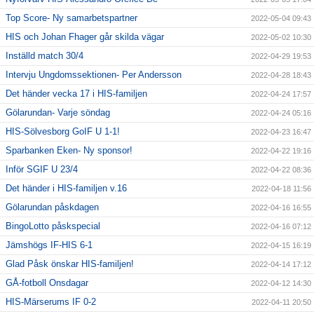
Top Score- Ny samarbetspartner
2022-05-04 09:43
HIS och Johan Fhager går skilda vägar
2022-05-02 10:30
Inställd match 30/4
2022-04-29 19:53
Intervju Ungdomssektionen- Per Andersson
2022-04-28 18:43
Det händer vecka 17 i HIS-familjen
2022-04-24 17:57
Gölarundan- Varje söndag
2022-04-24 05:16
HIS-Sölvesborg GoIF U 1-1!
2022-04-23 16:47
Sparbanken Eken- Ny sponsor!
2022-04-22 19:16
Inför SGIF U 23/4
2022-04-22 08:36
Det händer i HIS-familjen v.16
2022-04-18 11:56
Gölarundan påskdagen
2022-04-16 16:55
BingoLotto påskspecial
2022-04-16 07:12
Jämshögs IF-HIS 6-1
2022-04-15 16:19
Glad Påsk önskar HIS-familjen!
2022-04-14 17:12
GÅ-fotboll Onsdagar
2022-04-12 14:30
HIS-Märserums IF 0-2
2022-04-11 20:50