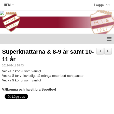
HEM
Logga in
Hem
Superknattarna & 8-9 år samt 10-
<
>
11 år
Nyheter
2019-02-11 18:43
Föreningen
Vecka 7 kör vi som vanligt
Vecka 8 tar vi lovledigt då många reser bort och pausar
Vecka 9 kör vi som vanligt
Medlem i HIS
Välkomna och ha ett bra Sportlov!
Kontakt
Kalender