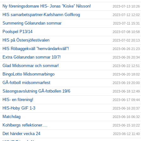
Ny föreningsdomare HIS- Jonas ”Kiske” Nilsson!
2023-07-13 10:26
HIS samarbetspartner-Karlshamn Golfkrog
2023-07-12 12:02
Summering Gölarundan sommar
2023-07-11 15:31
Poolspel P13/14
2023-07-08 10:58
HIS på Östersjöfestivalen
2023-07-02 20:13
HIS Röbaggekväll ”hemvändarkväll”!
2023-06-26 21:23
Extra Gölarundan sommar 10/7!
2023-06-26 20:34
Glad Midsommar och sommar!
2023-06-22 12:51
BingoLotto Midsommarbingo
2023-06-20 18:02
GÅ-fotboll midsommarfest
2023-06-19 20:00
Säsongsavslutning GÅ-fotbollen 19/6
2023-06-18 12:49
HIS- en förening!
2023-06-17 09:44
HIS-Hoby GIF 1-3
2023-06-16 20:37
Matchdag
2023-06-16 06:32
Kohlbergs reflektioner….
2023-06-15 10:22
Det händer vecka 24
2023-06-12 11:40