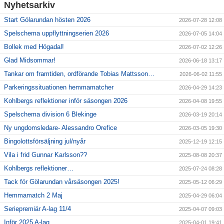
Våra lag
Nyhetsarkiv
Start Gölarundan hösten 2026
2026-07-28 12:08
Matcher
Spelschema uppflyttningserien 2026
2026-07-05 14:04
Gölarundan
Bollek med Högadal!
2026-07-02 12:26
Glad Midsommar!
2026-06-18 13:17
Styrelse Högadals IS
Tankar om framtiden, ordförande Tobias Mattsson…
2026-06-02 11:55
Hyra Klubbstuga
Parkeringssituationen hemmamatcher
2026-04-29 14:23
Kohlbergs reflektioner inför säsongen 2026
2026-04-08 19:55
Spelschema division 6 Blekinge
2026-03-19 20:14
Ny ungdomsledare- Alessandro Orefice
2026-03-05 19:30
Bingolottsförsäljning jul/nyår
2025-12-19 12:15
Vila i frid Gunnar Karlsson??
2025-08-08 20:37
Kohlbergs reflektioner…
2025-07-24 08:28
Tack för Gölarundan vårsäsongen 2025!
2025-05-12 06:29
Hemmamatch 2 Maj
2025-04-29 06:04
Seriepremiär A-lag 11/4
2025-04-07 09:03
Inför 2025 A-lag
2025-04-01 19:41