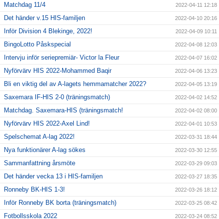
Matchdag 11/4
2022-04-11 12:18
Det händer v.15 HIS-familjen
2022-04-10 20:16
Inför Division 4 Blekinge, 2022!
2022-04-09 10:11
BingoLotto Påskspecial
2022-04-08 12:03
Intervju inför seriepremiär- Victor la Fleur
2022-04-07 16:02
Nyförvärv HIS 2022-Mohammed Baqir
2022-04-06 13:23
Bli en viktig del av A-lagets hemmamatcher 2022?
2022-04-05 13:19
Saxemara IF-HIS 2-0 (träningsmatch)
2022-04-02 14:52
Matchdag. Saxemara-HIS (träningsmatch!
2022-04-02 08:00
Nyförvärv HIS 2022-Axel Lind!
2022-04-01 10:53
Spelschemat A-lag 2022!
2022-03-31 18:44
Nya funktionärer A-lag sökes
2022-03-30 12:55
Sammanfattning årsmöte
2022-03-29 09:03
Det händer vecka 13 i HIS-familjen
2022-03-27 18:35
Ronneby BK-HIS 1-3!
2022-03-26 18:12
Inför Ronneby BK borta (träningsmatch)
2022-03-25 08:42
Fotbollsskola 2022
2022-03-24 08:52