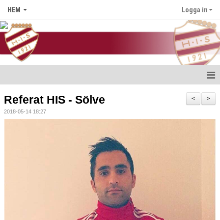
HEM
Logga in
Hem
Referat HIS - Sölve
<
>
2018-05-14 18:27
Nyheter
Föreningen
Medlem i HIS
Kontakt
Kalender