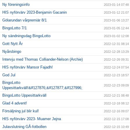
Ny föreningsinfo
2023-01-14 07:48
HIS nyförvärv 2023-Benjamin Gacanin
2023-01-12 21:07
Gölarundan vårpremiär 8/1
2023-01-06 13:27
BingoLotto 7/1
2023-01-05 12:44
Ny sändningsdag BingoLotto
2023-01-02 12:08
Gott Nytt År
2022-12-31 08:14
Nyårsbingo
2022-12-28 13:29
Intervju med Thomas Colliander-Nelson (Archie)
2022-12-26 09:31
HIS nyförvärv Mansor Fajadh!
2022-12-24 07:54
God Jul
2022-12-23 18:57
BingoLotto
2022-12-23 09:09
Uppesittarkväll!&#127876;&#127877;&#127996;
BingoLotto Uppesittarkväll
2022-12-21 08:48
Glad 4 advent!
2022-12-18 08:12
Försäljning jul blir kul!
2022-12-16 09:07
HIS nyförvärv 2023- Muamer Jejna
2022-12-15 17:08
Julavslutning GÅ-fotbollen
2022-12-15 10:49