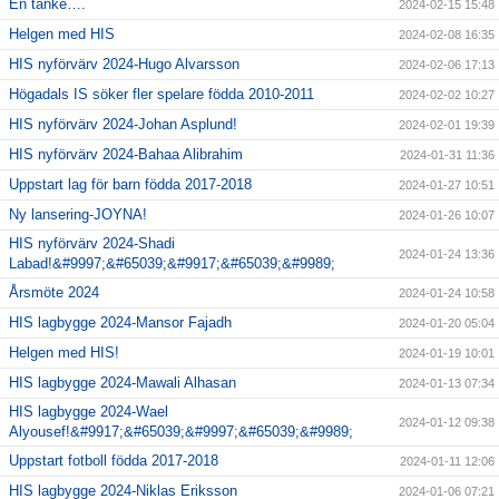
En tanke….
2024-02-15 15:48
Helgen med HIS
2024-02-08 16:35
HIS nyförvärv 2024-Hugo Alvarsson
2024-02-06 17:13
Högadals IS söker fler spelare födda 2010-2011
2024-02-02 10:27
HIS nyförvärv 2024-Johan Asplund!
2024-02-01 19:39
HIS nyförvärv 2024-Bahaa Alibrahim
2024-01-31 11:36
Uppstart lag för barn födda 2017-2018
2024-01-27 10:51
Ny lansering-JOYNA!
2024-01-26 10:07
HIS nyförvärv 2024-Shadi
2024-01-24 13:36
Labad!&#9997;&#65039;&#9917;&#65039;&#9989;
Årsmöte 2024
2024-01-24 10:58
HIS lagbygge 2024-Mansor Fajadh
2024-01-20 05:04
Helgen med HIS!
2024-01-19 10:01
HIS lagbygge 2024-Mawali Alhasan
2024-01-13 07:34
HIS lagbygge 2024-Wael
2024-01-12 09:38
Alyousef!&#9917;&#65039;&#9997;&#65039;&#9989;
Uppstart fotboll födda 2017-2018
2024-01-11 12:06
HIS lagbygge 2024-Niklas Eriksson
2024-01-06 07:21