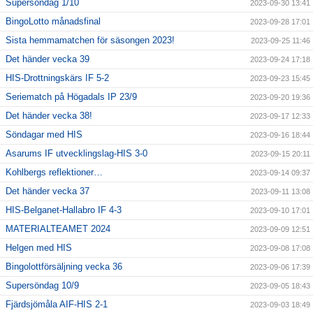
Supersöndag 1/10
2023-09-30 13:41
BingoLotto månadsfinal
2023-09-28 17:01
Sista hemmamatchen för säsongen 2023!
2023-09-25 11:46
Det händer vecka 39
2023-09-24 17:18
HIS-Drottningskärs IF 5-2
2023-09-23 15:45
Seriematch på Högadals IP 23/9
2023-09-20 19:36
Det händer vecka 38!
2023-09-17 12:33
Söndagar med HIS
2023-09-16 18:44
Asarums IF utvecklingslag-HIS 3-0
2023-09-15 20:11
Kohlbergs reflektioner…
2023-09-14 09:37
Det händer vecka 37
2023-09-11 13:08
HIS-Belganet-Hallabro IF 4-3
2023-09-10 17:01
MATERIALTEAMET 2024
2023-09-09 12:51
Helgen med HIS
2023-09-08 17:08
Bingolottförsäljning vecka 36
2023-09-06 17:39
Supersöndag 10/9
2023-09-05 18:43
Fjärdsjömåla AIF-HIS 2-1
2023-09-03 18:49