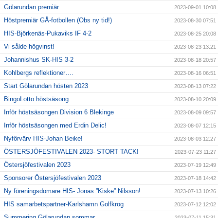
Gölarundan premiär
2023-09-01 10:08
Höstpremiär GÅ-fotbollen (Obs ny tid!)
2023-08-30 07:51
HIS-Björkenäs-Pukaviks IF 4-2
2023-08-25 20:08
Vi sålde högvinst!
2023-08-23 13:21
Johannishus SK-HIS 3-2
2023-08-18 20:57
Kohlbergs reflektioner….
2023-08-16 06:51
Start Gölarundan hösten 2023
2023-08-13 07:22
BingoLotto höstsäsong
2023-08-10 20:09
Inför höstsäsongen Division 6 Blekinge
2023-08-09 09:57
Inför höstsäsongen med Erdin Delic!
2023-08-07 12:15
Nyförvärv HIS-Johan Beike!
2023-08-03 12:27
ÖSTERSJÖFESTIVALEN 2023- STORT TACK!
2023-07-23 11:27
Östersjöfestivalen 2023
2023-07-19 12:49
Sponsorer Östersjöfestivalen 2023
2023-07-18 14:42
Ny föreningsdomare HIS- Jonas ”Kiske” Nilsson!
2023-07-13 10:26
HIS samarbetspartner-Karlshamn Golfkrog
2023-07-12 12:02
Summering Gölarundan sommar
2023-07-11 15:31