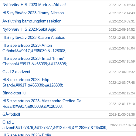
Nyförvärv HIS 2023 Morteza Akbari!
2022-12-14 16:33
HIS nyförvärv 2023-Jimmy Nilsson
2022-12-12 14:43
Avslutning barn&ungdomssektion
2022-12-10 09:31
Nyförvärv HIS 2023-Sabit Agic
2022-12-09 14:52
HIS nyförvärv 2023-Kasem Alabbas
2022-12-08 14:28
HIS spelartrupp 2023- Anton
2022-12-07 16:04
Gränbo!&#9917;&#65039;&#128308;
HIS spelartrupp 2023- Imad ”Imme”
2022-12-07 15:59
Chehab!&#9917;&#65039;&#128308;
Glad 2:a advent!
2022-12-04 07:32
HIS spelartrupp 2023- Filip
2022-12-03 07:48
Stark!&#9917;&#65039;&#128308;
Bingolotter jul!
2022-12-02 12:24
HIS spelartrupp 2023- Alessandro Orefice De
2022-12-01 17:10
Rosa!&#9917;&#65039;&#128308;
GÅ-fotboll
2022-11-30 09:38
Glad 1
2022-11-27 07:34
advent!&#127876;&#127877;&#127996;&#128367;&#65039;
HIS spelartrupp 2023- Erdin