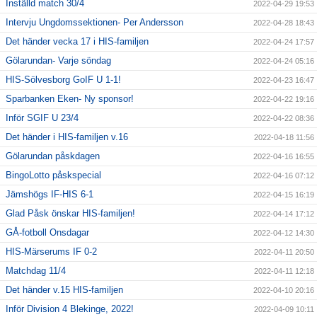
Inställd match 30/4
2022-04-29 19:53
Intervju Ungdomssektionen- Per Andersson
2022-04-28 18:43
Det händer vecka 17 i HIS-familjen
2022-04-24 17:57
Gölarundan- Varje söndag
2022-04-24 05:16
HIS-Sölvesborg GoIF U 1-1!
2022-04-23 16:47
Sparbanken Eken- Ny sponsor!
2022-04-22 19:16
Inför SGIF U 23/4
2022-04-22 08:36
Det händer i HIS-familjen v.16
2022-04-18 11:56
Gölarundan påskdagen
2022-04-16 16:55
BingoLotto påskspecial
2022-04-16 07:12
Jämshögs IF-HIS 6-1
2022-04-15 16:19
Glad Påsk önskar HIS-familjen!
2022-04-14 17:12
GÅ-fotboll Onsdagar
2022-04-12 14:30
HIS-Märserums IF 0-2
2022-04-11 20:50
Matchdag 11/4
2022-04-11 12:18
Det händer v.15 HIS-familjen
2022-04-10 20:16
Inför Division 4 Blekinge, 2022!
2022-04-09 10:11