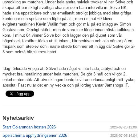
utveckling av matchen. Under hela andra halvlek trycker vi ner Sölve och
skapar ett par riktigt svettiga chanser som bara inte ville in. Sölve BK
hade sina uppstickare och var emellanåt otroligt jobbiga med sina giftiga
kontringar och spelare som löpte på allt, men i minut 69 kliver
evighetsmaskinen Kevin Wallin fram och gör mål på ett inlägg av Simon
Gustavsson. Otroligt skönt, men de vara inte länge innan nästa kalldusch
kom. I minut 84 vinner Sölve boll och lägger den på djupet som vår
högerback försöker täcka ut till inkast, blir nedriven och alla väntar på en
frispark som uteblev och i näste skede kommer ett inlägg där Sölve gör 2-
3 som också blir slutresultatet.
Idag förlorade vi pga att Sölve hade något vi inte hade, attityd och en
mycket bra inställning under hela matchen. De gör 3 mål och vi gör 2,
enkel matematik. Att utvecklingen borde blivit annorlunda enligt mitt tycke,
absolut. Fast nu är det en ny vecka och på lördag väntar Jämshögs IF.
Nyhetsarkiv
Start Gölarundan hösten 2026
2026-07-28 12:08
Spelschema uppflyttningserien 2026
2026-07-05 14:04