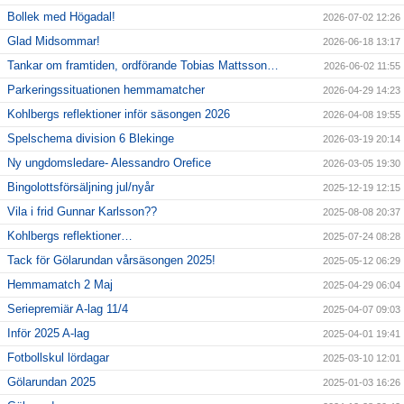
Bollek med Högadal!
2026-07-02 12:26
Glad Midsommar!
2026-06-18 13:17
Tankar om framtiden, ordförande Tobias Mattsson…
2026-06-02 11:55
Parkeringssituationen hemmamatcher
2026-04-29 14:23
Kohlbergs reflektioner inför säsongen 2026
2026-04-08 19:55
Spelschema division 6 Blekinge
2026-03-19 20:14
Ny ungdomsledare- Alessandro Orefice
2026-03-05 19:30
Bingolottsförsäljning jul/nyår
2025-12-19 12:15
Vila i frid Gunnar Karlsson??
2025-08-08 20:37
Kohlbergs reflektioner…
2025-07-24 08:28
Tack för Gölarundan vårsäsongen 2025!
2025-05-12 06:29
Hemmamatch 2 Maj
2025-04-29 06:04
Seriepremiär A-lag 11/4
2025-04-07 09:03
Inför 2025 A-lag
2025-04-01 19:41
Fotbollskul lördagar
2025-03-10 12:01
Gölarundan 2025
2025-01-03 16:26