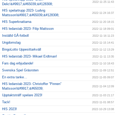
2022-11-25 11:43
Delic!&#9917;&#65039;&#128308;
HIS spelartrupp 2023- Ludvig
2022-11-24 16:37
Mattsson!&#9917;&#65039;&#128308;
HIS Superknattarna
2022-11-20 18:15
HIS ledarstab 2023- Filip Mattsson
2022-11-18 09:01
Inställd GÅ-fotboll
2022-11-16 11:23
Ungdomslag
2022-11-15 14:41
BingoLotto Uppesittarkväll
2022-11-12 13:29
HIS ledarstab 2023- Mikael Erdtman!
2022-11-11 13:35
Fars dag erbjudande!
2022-11-10 18:43
Svenska Spel Gräsroten
2022-11-09 12:51
En extra tanke…
2022-11-05 09:07
HIS ledarstab 2023- Christoffer ”Pinnen”
2022-11-04 12:09
Mattsson!&#9917;&#65039;
Upptaktsträff spelare 2023!
2022-11-03 21:17
Tack!
2022-11-01 08:57
HIS 2023!
2022-10-29 13:08