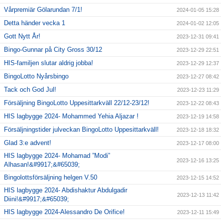
Vårpremiär Gölarundan 7/1!
2024-01-05 15:28
Detta händer vecka 1
2024-01-02 12:05
Gott Nytt År!
2023-12-31 09:41
Bingo-Gunnar på City Gross 30/12
2023-12-29 22:51
HIS-familjen slutar aldrig jobba!
2023-12-29 12:37
BingoLotto Nyårsbingo
2023-12-27 08:42
Tack och God Jul!
2023-12-23 11:29
Försäljning BingoLotto Uppesittarkväll 22/12-23/12!
2023-12-22 08:43
HIS lagbygge 2024- Mohammed Yehia Aljazar !
2023-12-19 14:58
Försäljningstider julveckan BingoLotto Uppesittarkväll!
2023-12-18 18:32
Glad 3:e advent!
2023-12-17 08:00
HIS lagbygge 2024- Mohamad ”Modi”
2023-12-16 13:25
Alhasan!&#9917;&#65039;
Bingolottsförsäljning helgen V.50
2023-12-15 14:52
HIS lagbygge 2024- Abdishaktur Abdulgadir
2023-12-13 11:42
Diini!&#9917;&#65039;
HIS lagbygge 2024-Alessandro De Orifice!
2023-12-11 15:49