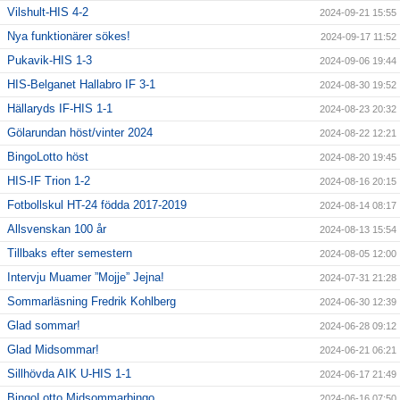
Vilshult-HIS 4-2
2024-09-21 15:55
Nya funktionärer sökes!
2024-09-17 11:52
Pukavik-HIS 1-3
2024-09-06 19:44
HIS-Belganet Hallabro IF 3-1
2024-08-30 19:52
Hällaryds IF-HIS 1-1
2024-08-23 20:32
Gölarundan höst/vinter 2024
2024-08-22 12:21
BingoLotto höst
2024-08-20 19:45
HIS-IF Trion 1-2
2024-08-16 20:15
Fotbollskul HT-24 födda 2017-2019
2024-08-14 08:17
Allsvenskan 100 år
2024-08-13 15:54
Tillbaks efter semestern
2024-08-05 12:00
Intervju Muamer ”Mojje” Jejna!
2024-07-31 21:28
Sommarläsning Fredrik Kohlberg
2024-06-30 12:39
Glad sommar!
2024-06-28 09:12
Glad Midsommar!
2024-06-21 06:21
Sillhövda AIK U-HIS 1-1
2024-06-17 21:49
BingoLotto Midsommarbingo
2024-06-16 07:50