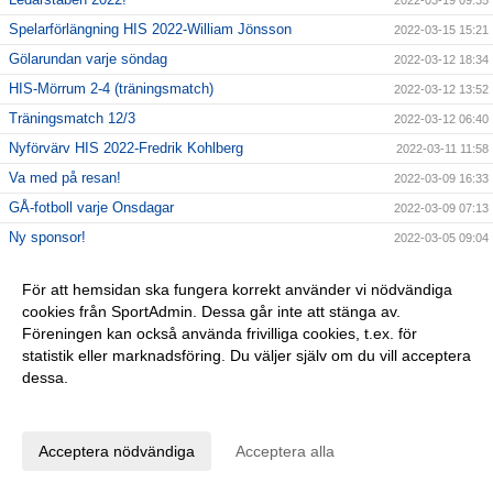
Spelarförlängning HIS 2022-William Jönsson
2022-03-15 15:21
Gölarundan varje söndag
2022-03-12 18:34
HIS-Mörrum 2-4 (träningsmatch)
2022-03-12 13:52
Träningsmatch 12/3
2022-03-12 06:40
Nyförvärv HIS 2022-Fredrik Kohlberg
2022-03-11 11:58
Va med på resan!
2022-03-09 16:33
GÅ-fotboll varje Onsdagar
2022-03-09 07:13
Ny sponsor!
2022-03-05 09:04
Kallelse årsmöte
2022-03-03 16:23
För att hemsidan ska fungera korrekt använder vi nödvändiga
Ordförande har ordet…
2022-02-28 15:51
cookies från SportAdmin. Dessa går inte att stänga av.
Högadals IS-Sölvesborg GIF U 4-1
2022-02-26 14:03
Föreningen kan också använda frivilliga cookies, t.ex. för
statistik eller marknadsföring. Du väljer själv om du vill acceptera
Intervju med Martin Håkansson
2022-02-25 15:10
dessa.
Inför Sölvesborg GIF U
2022-02-24 16:25
Anpassa dina val
Första matchen 2022!
2022-02-22 17:54
Sportlovskul med Högadal!
2022-02-21 12:27
Acceptera nödvändiga
Acceptera alla
Visco Group
2022-02-18 16:26