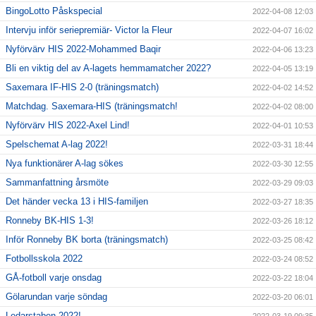
BingoLotto Påskspecial
2022-04-08 12:03
Intervju inför seriepremiär- Victor la Fleur
2022-04-07 16:02
Nyförvärv HIS 2022-Mohammed Baqir
2022-04-06 13:23
Bli en viktig del av A-lagets hemmamatcher 2022?
2022-04-05 13:19
Saxemara IF-HIS 2-0 (träningsmatch)
2022-04-02 14:52
Matchdag. Saxemara-HIS (träningsmatch!
2022-04-02 08:00
Nyförvärv HIS 2022-Axel Lind!
2022-04-01 10:53
Spelschemat A-lag 2022!
2022-03-31 18:44
Nya funktionärer A-lag sökes
2022-03-30 12:55
Sammanfattning årsmöte
2022-03-29 09:03
Det händer vecka 13 i HIS-familjen
2022-03-27 18:35
Ronneby BK-HIS 1-3!
2022-03-26 18:12
Inför Ronneby BK borta (träningsmatch)
2022-03-25 08:42
Fotbollsskola 2022
2022-03-24 08:52
GÅ-fotboll varje onsdag
2022-03-22 18:04
Gölarundan varje söndag
2022-03-20 06:01
Ledarstaben 2022!
2022-03-19 09:35