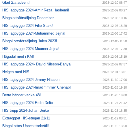
Glad 2:a advent!
2023-12-10 08:47
HIS lagbygge 2024-Amir Reza Hashemi!
2023-12-09 08:27
Bingolottsförsäljning December
2023-12-08 10:16
HIS lagbygge 2024-Filip Stark!
2023-12-07 18:29
HIS lagbygge 2024-Muhammed Jejna!
2023-12-06 17:42
BingoLottsförsäljning Julen 2023!
2023-12-05 11:58
HIS lagbygge 2024-Muamer Jejna!
2023-12-04 17:38
Högadal med i KM!
2023-12-03 15:19
HIS lagbygge 2024- David Nilsson-Banyai!
2023-12-02 07:57
Helgen med HIS!
2023-12-01 13:01
HIS lagbygge 2024-Jimmy Nilsson
2023-11-30 17:06
HIS lagbygge 2024-Imad ”Imme” Chehab!
2023-11-28 19:10
Detta händer vecka 48!
2023-11-26 19:08
HIS lagbygge 2024-Erdin Delic
2023-11-24 21:42
HIS trupp 2024-Johan Beike
2023-11-23 18:35
Extraöppet HIS-stugan 21/11
2023-11-19 08:51
BingoLottos Uppesittarkväll!
2023-11-15 13:50