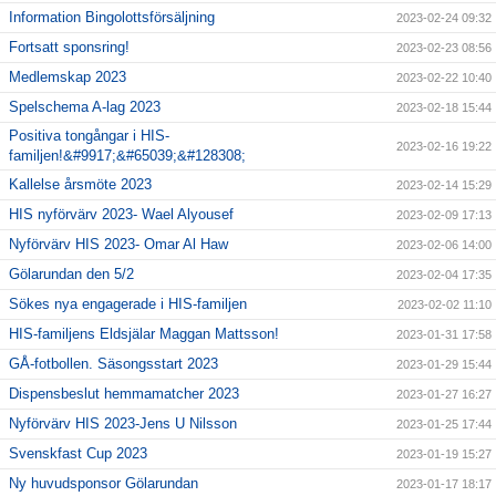
Information Bingolottsförsäljning
2023-02-24 09:32
Fortsatt sponsring!
2023-02-23 08:56
Medlemskap 2023
2023-02-22 10:40
Spelschema A-lag 2023
2023-02-18 15:44
Positiva tongångar i HIS-
2023-02-16 19:22
familjen!&#9917;&#65039;&#128308;
Kallelse årsmöte 2023
2023-02-14 15:29
HIS nyförvärv 2023- Wael Alyousef
2023-02-09 17:13
Nyförvärv HIS 2023- Omar Al Haw
2023-02-06 14:00
Gölarundan den 5/2
2023-02-04 17:35
Sökes nya engagerade i HIS-familjen
2023-02-02 11:10
HIS-familjens Eldsjälar Maggan Mattsson!
2023-01-31 17:58
GÅ-fotbollen. Säsongsstart 2023
2023-01-29 15:44
Dispensbeslut hemmamatcher 2023
2023-01-27 16:27
Nyförvärv HIS 2023-Jens U Nilsson
2023-01-25 17:44
Svenskfast Cup 2023
2023-01-19 15:27
Ny huvudsponsor Gölarundan
2023-01-17 18:17