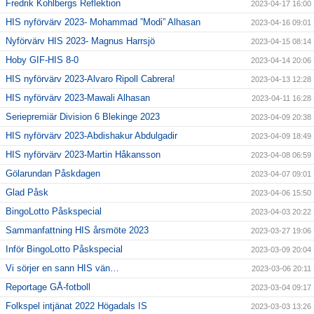
Fredrik Kohlbergs Reflektion
2023-04-17 16:00
HIS nyförvärv 2023- Mohammad ”Modi” Alhasan
2023-04-16 09:01
Nyförvärv HIS 2023- Magnus Harrsjö
2023-04-15 08:14
Hoby GIF-HIS 8-0
2023-04-14 20:06
HIS nyförvärv 2023-Alvaro Ripoll Cabrera!
2023-04-13 12:28
HIS nyförvärv 2023-Mawali Alhasan
2023-04-11 16:28
Seriepremiär Division 6 Blekinge 2023
2023-04-09 20:38
HIS nyförvärv 2023-Abdishakur Abdulgadir
2023-04-09 18:49
HIS nyförvärv 2023-Martin Håkansson
2023-04-08 06:59
Gölarundan Påskdagen
2023-04-07 09:01
Glad Påsk
2023-04-06 15:50
BingoLotto Påskspecial
2023-04-03 20:22
Sammanfattning HIS årsmöte 2023
2023-03-27 19:06
Inför BingoLotto Påskspecial
2023-03-09 20:04
Vi sörjer en sann HIS vän…
2023-03-06 20:11
Reportage GÅ-fotboll
2023-03-04 09:17
Folkspel intjänat 2022 Högadals IS
2023-03-03 13:26