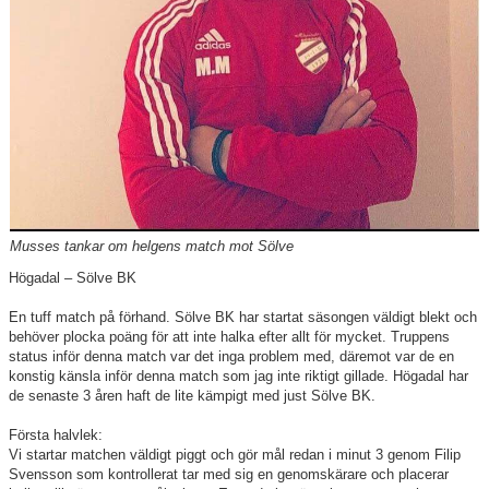
Våra lag
Matcher
Gölarundan
Styrelse Högadals IS
Hyra Klubbstuga
Musses tankar om helgens match mot Sölve
Högadal – Sölve BK
En tuff match på förhand. Sölve BK har startat säsongen väldigt blekt och
behöver plocka poäng för att inte halka efter allt för mycket. Truppens
status inför denna match var det inga problem med, däremot var de en
konstig känsla inför denna match som jag inte riktigt gillade. Högadal har
de senaste 3 åren haft de lite kämpigt med just Sölve BK.
Första halvlek:
Vi startar matchen väldigt piggt och gör mål redan i minut 3 genom Filip
Svensson som kontrollerat tar med sig en genomskärare och placerar