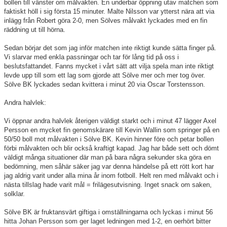
bollen till vänster om målvakten. En underbar öppning utav matchen som
faktiskt höll i sig första 15 minuter. Malte Nilsson var ytterst nära att via
inlägg från Robert göra 2-0, men Sölves målvakt lyckades med en fin
räddning ut till hörna.
Sedan börjar det som jag inför matchen inte riktigt kunde sätta finger på.
Vi slarvar med enkla passningar och tar för lång tid på oss i
beslutsfattandet. Fanns mycket i vårt sätt att vilja spela man inte riktigt
levde upp till som ett lag som gjorde att Sölve mer och mer tog över.
Sölve BK lyckades sedan kvittera i minut 20 via Oscar Torstensson.
Andra halvlek:
Vi öppnar andra halvlek återigen väldigt starkt och i minut 47 lägger Axel
Persson en mycket fin genomskärare till Kevin Wallin som springer på en
50/50 boll mot målvakten i Sölve BK. Kevin hinner före och petar bollen
förbi målvakten och blir också kraftigt kapad. Jag har både sett och dömt
väldigt många situationer där man på bara några sekunder ska göra en
bedömning, men såhär säker jag var denna händelse på ett rött kort har
jag aldrig varit under alla mina år inom fotboll. Helt ren med målvakt och i
nästa tillslag hade varit mål = frilägesutvisning. Inget snack om saken,
solklar.
Sölve BK är fruktansvärt giftiga i omställningarna och lyckas i minut 56
hitta Johan Persson som ger laget ledningen med 1-2, en oerhört bitter