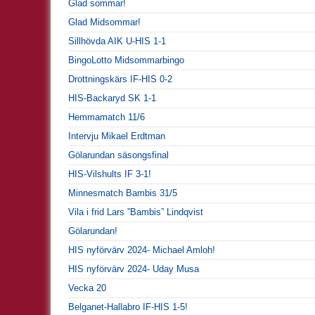
Glad sommar!
Glad Midsommar!
Sillhövda AIK U-HIS 1-1
BingoLotto Midsommarbingo
Drottningskärs IF-HIS 0-2
HIS-Backaryd SK 1-1
Hemmamatch 11/6
Intervju Mikael Erdtman
Gölarundan säsongsfinal
HIS-Vilshults IF 3-1!
Minnesmatch Bambis 31/5
Vila i frid Lars ”Bambis” Lindqvist
Gölarundan!
HIS nyförvärv 2024- Michael Amloh!
HIS nyförvärv 2024- Uday Musa
Vecka 20
Belganet-Hallabro IF-HIS 1-5!