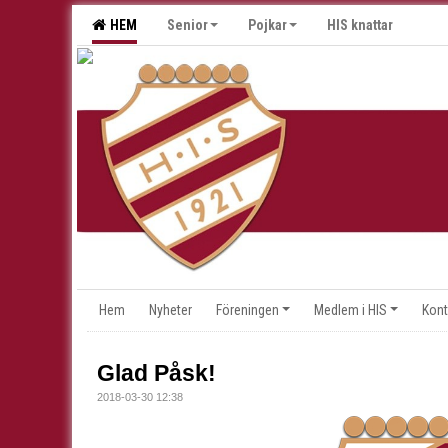
HEM
Senior
Pojkar
HIS knattar
Hem
Nyheter
Föreningen
Medlem i HIS
Kont
Glad Påsk!
2018-03-30 12:38