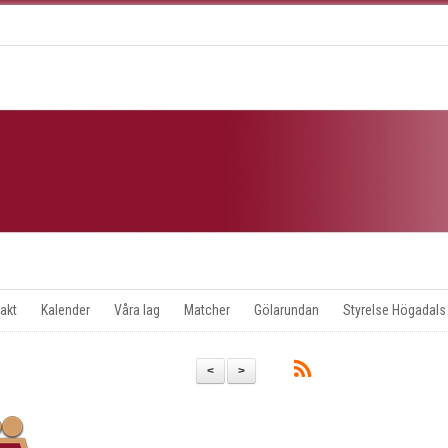
akt
Kalender
Våra lag
Matcher
Gölarundan
Styrelse Högadals
<
>