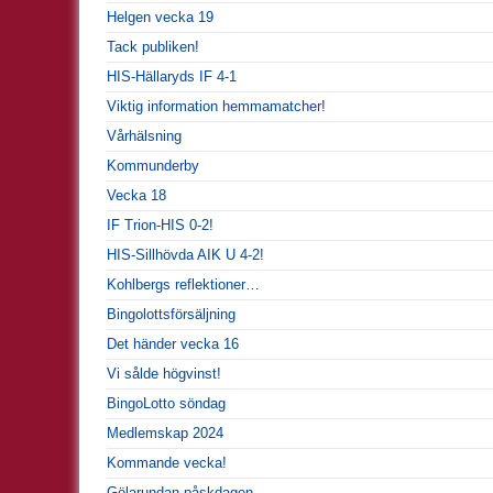
Helgen vecka 19
Tack publiken!
HIS-Hällaryds IF 4-1
Viktig information hemmamatcher!
Vårhälsning
Kommunderby
Vecka 18
IF Trion-HIS 0-2!
HIS-Sillhövda AIK U 4-2!
Kohlbergs reflektioner…
Bingolottsförsäljning
Det händer vecka 16
Vi sålde högvinst!
BingoLotto söndag
Medlemskap 2024
Kommande vecka!
Gölarundan påskdagen