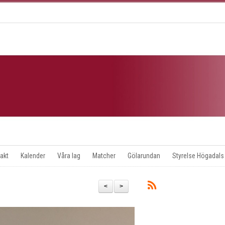
akt
Kalender
Våra lag
Matcher
Gölarundan
Styrelse Högadals
<
>