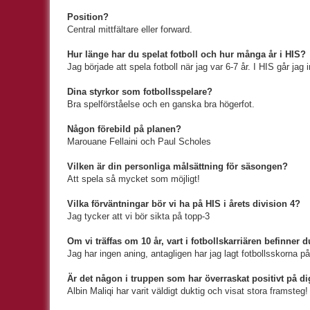
Position?
Central mittfältare eller forward.
Hur länge har du spelat fotboll och hur många år i HIS?
Jag började att spela fotboll när jag var 6-7 år. I HIS går jag
Dina styrkor som fotbollsspelare?
Bra spelförståelse och en ganska bra högerfot.
Någon förebild på planen?
Marouane Fellaini och Paul Scholes
Vilken är din personliga målsättning för säsongen?
Att spela så mycket som möjligt!
Vilka förväntningar bör vi ha på HIS i årets division 4?
Jag tycker att vi bör sikta på topp-3
Om vi träffas om 10 år, vart i fotbollskarriären befinner 
Jag har ingen aning, antagligen har jag lagt fotbollsskorna på 
Är det någon i truppen som har överraskat positivt på dig
Albin Maliqi har varit väldigt duktig och visat stora framsteg!