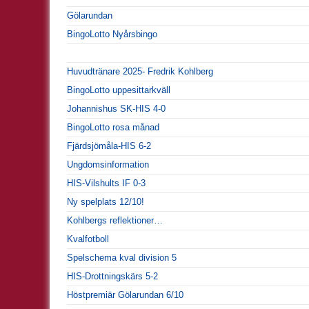
Gölarundan
BingoLotto Nyårsbingo
Huvudtränare 2025- Fredrik Kohlberg
BingoLotto uppesittarkväll
Johannishus SK-HIS 4-0
BingoLotto rosa månad
Fjärdsjömåla-HIS 6-2
Ungdomsinformation
HIS-Vilshults IF 0-3
Ny spelplats 12/10!
Kohlbergs reflektioner…
Kvalfotboll
Spelschema kval division 5
HIS-Drottningskärs 5-2
Höstpremiär Gölarundan 6/10