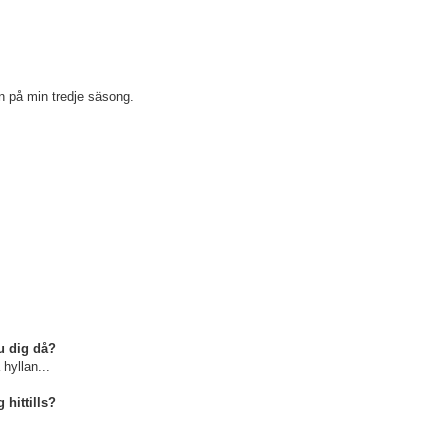
 in på min tredje säsong.
du dig då?
hyllan...
 hittills?