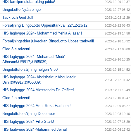
HIS-familjen slutar aldrig jobba!
2023-12-29 12:37
BingoLotto Nyårsbingo
2023-12-27 08:42
Tack och God Jul!
2023-12-23 11:29
Försäljning BingoLotto Uppesittarkväll 22/12-23/12!
2023-12-22 08:43
HIS lagbygge 2024- Mohammed Yehia Aljazar !
2023-12-19 14:58
Försäljningstider julveckan BingoLotto Uppesittarkväll!
2023-12-18 18:32
Glad 3:e advent!
2023-12-17 08:00
HIS lagbygge 2024- Mohamad ”Modi”
2023-12-16 13:25
Alhasan!&#9917;&#65039;
Bingolottsförsäljning helgen V.50
2023-12-15 14:52
HIS lagbygge 2024- Abdishaktur Abdulgadir
2023-12-13 11:42
Diini!&#9917;&#65039;
HIS lagbygge 2024-Alessandro De Orifice!
2023-12-11 15:49
Glad 2:a advent!
2023-12-10 08:47
HIS lagbygge 2024-Amir Reza Hashemi!
2023-12-09 08:27
Bingolottsförsäljning December
2023-12-08 10:16
HIS lagbygge 2024-Filip Stark!
2023-12-07 18:29
HIS lagbygge 2024-Muhammed Jejna!
2023-12-06 17:42