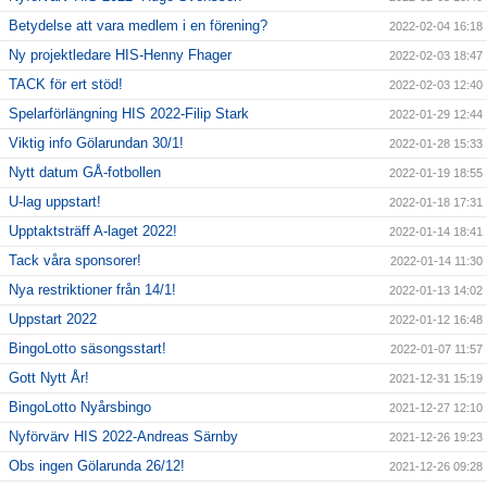
Betydelse att vara medlem i en förening?
2022-02-04 16:18
Ny projektledare HIS-Henny Fhager
2022-02-03 18:47
TACK för ert stöd!
2022-02-03 12:40
Spelarförlängning HIS 2022-Filip Stark
2022-01-29 12:44
Viktig info Gölarundan 30/1!
2022-01-28 15:33
Nytt datum GÅ-fotbollen
2022-01-19 18:55
U-lag uppstart!
2022-01-18 17:31
Upptaktsträff A-laget 2022!
2022-01-14 18:41
Tack våra sponsorer!
2022-01-14 11:30
Nya restriktioner från 14/1!
2022-01-13 14:02
Uppstart 2022
2022-01-12 16:48
BingoLotto säsongsstart!
2022-01-07 11:57
Gott Nytt År!
2021-12-31 15:19
BingoLotto Nyårsbingo
2021-12-27 12:10
Nyförvärv HIS 2022-Andreas Särnby
2021-12-26 19:23
Obs ingen Gölarunda 26/12!
2021-12-26 09:28