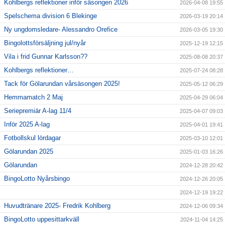
Kohlbergs reflektioner inför säsongen 2026
2026-04-08 19:55
Spelschema division 6 Blekinge
2026-03-19 20:14
Ny ungdomsledare- Alessandro Orefice
2026-03-05 19:30
Bingolottsförsäljning jul/nyår
2025-12-19 12:15
Vila i frid Gunnar Karlsson??
2025-08-08 20:37
Kohlbergs reflektioner…
2025-07-24 08:28
Tack för Gölarundan vårsäsongen 2025!
2025-05-12 06:29
Hemmamatch 2 Maj
2025-04-29 06:04
Seriepremiär A-lag 11/4
2025-04-07 09:03
Inför 2025 A-lag
2025-04-01 19:41
Fotbollskul lördagar
2025-03-10 12:01
Gölarundan 2025
2025-01-03 16:26
Gölarundan
2024-12-28 20:42
BingoLotto Nyårsbingo
2024-12-26 20:05
2024-12-19 19:22
Huvudtränare 2025- Fredrik Kohlberg
2024-12-06 09:34
BingoLotto uppesittarkväll
2024-11-04 14:25