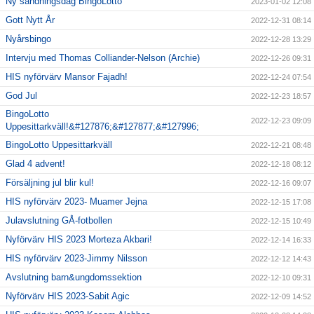
Ny sändningsdag BingoLotto
2023-01-02 12:08
Gott Nytt År
2022-12-31 08:14
Nyårsbingo
2022-12-28 13:29
Intervju med Thomas Colliander-Nelson (Archie)
2022-12-26 09:31
HIS nyförvärv Mansor Fajadh!
2022-12-24 07:54
God Jul
2022-12-23 18:57
BingoLotto
2022-12-23 09:09
Uppesittarkväll!&#127876;&#127877;&#127996;
BingoLotto Uppesittarkväll
2022-12-21 08:48
Glad 4 advent!
2022-12-18 08:12
Försäljning jul blir kul!
2022-12-16 09:07
HIS nyförvärv 2023- Muamer Jejna
2022-12-15 17:08
Julavslutning GÅ-fotbollen
2022-12-15 10:49
Nyförvärv HIS 2023 Morteza Akbari!
2022-12-14 16:33
HIS nyförvärv 2023-Jimmy Nilsson
2022-12-12 14:43
Avslutning barn&ungdomssektion
2022-12-10 09:31
Nyförvärv HIS 2023-Sabit Agic
2022-12-09 14:52