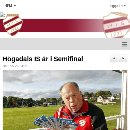
HEM
Logga in
Hem
Högadals IS är i Semifinal
<
>
2016-05-25 23:03
Nyheter
Föreningen
Medlem i HIS
Kontakt
Kalender