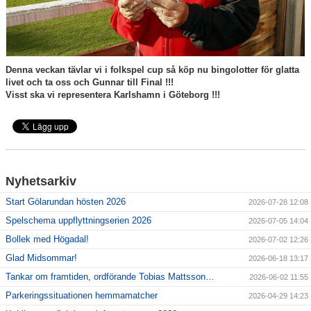
Våra lag
Matcher
Gölarundan
Denna veckan tävlar vi i folkspel cup så köp nu bingolotter för glatta
livet och ta oss och Gunnar till Final !!!
Styrelse Högadals IS
Visst ska vi representera Karlshamn i Göteborg !!!
Hyra Klubbstuga
Nyhetsarkiv
Start Gölarundan hösten 2026
2026-07-28 12:08
Spelschema uppflyttningserien 2026
2026-07-05 14:04
Bollek med Högadal!
2026-07-02 12:26
Glad Midsommar!
2026-06-18 13:17
Tankar om framtiden, ordförande Tobias Mattsson…
2026-06-02 11:55
Parkeringssituationen hemmamatcher
2026-04-29 14:23