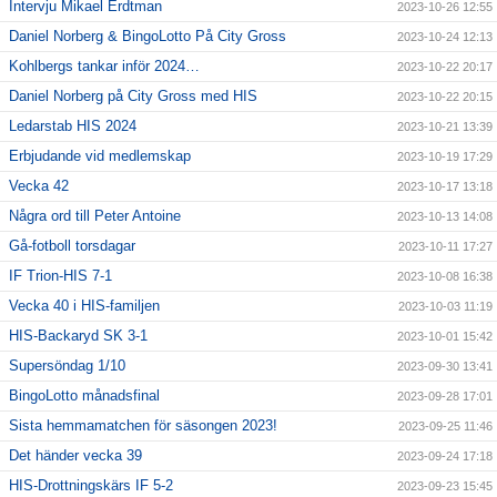
Intervju Mikael Erdtman
2023-10-26 12:55
Daniel Norberg & BingoLotto På City Gross
2023-10-24 12:13
Kohlbergs tankar inför 2024…
2023-10-22 20:17
Daniel Norberg på City Gross med HIS
2023-10-22 20:15
Ledarstab HIS 2024
2023-10-21 13:39
Erbjudande vid medlemskap
2023-10-19 17:29
Vecka 42
2023-10-17 13:18
Några ord till Peter Antoine
2023-10-13 14:08
Gå-fotboll torsdagar
2023-10-11 17:27
IF Trion-HIS 7-1
2023-10-08 16:38
Vecka 40 i HIS-familjen
2023-10-03 11:19
HIS-Backaryd SK 3-1
2023-10-01 15:42
Supersöndag 1/10
2023-09-30 13:41
BingoLotto månadsfinal
2023-09-28 17:01
Sista hemmamatchen för säsongen 2023!
2023-09-25 11:46
Det händer vecka 39
2023-09-24 17:18
HIS-Drottningskärs IF 5-2
2023-09-23 15:45