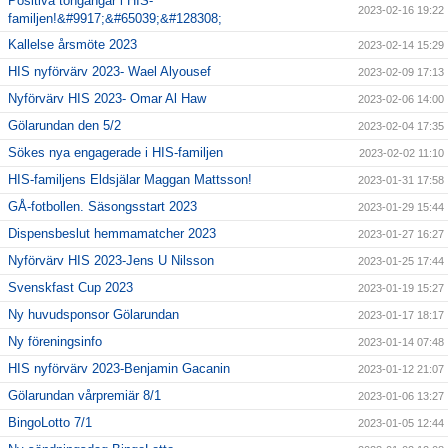
Positiva tongångar i HIS-
2023-02-16 19:22
familjen!&#9917;&#65039;&#128308;
Kallelse årsmöte 2023
2023-02-14 15:29
HIS nyförvärv 2023- Wael Alyousef
2023-02-09 17:13
Nyförvärv HIS 2023- Omar Al Haw
2023-02-06 14:00
Gölarundan den 5/2
2023-02-04 17:35
Sökes nya engagerade i HIS-familjen
2023-02-02 11:10
HIS-familjens Eldsjälar Maggan Mattsson!
2023-01-31 17:58
GÅ-fotbollen. Säsongsstart 2023
2023-01-29 15:44
Dispensbeslut hemmamatcher 2023
2023-01-27 16:27
Nyförvärv HIS 2023-Jens U Nilsson
2023-01-25 17:44
Svenskfast Cup 2023
2023-01-19 15:27
Ny huvudsponsor Gölarundan
2023-01-17 18:17
Ny föreningsinfo
2023-01-14 07:48
HIS nyförvärv 2023-Benjamin Gacanin
2023-01-12 21:07
Gölarundan vårpremiär 8/1
2023-01-06 13:27
BingoLotto 7/1
2023-01-05 12:44