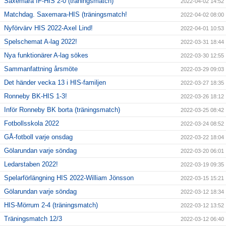
Saxemara IF-HIS 2-0 (träningsmatch)
2022-04-02 14:52
Matchdag. Saxemara-HIS (träningsmatch!
2022-04-02 08:00
Nyförvärv HIS 2022-Axel Lind!
2022-04-01 10:53
Spelschemat A-lag 2022!
2022-03-31 18:44
Nya funktionärer A-lag sökes
2022-03-30 12:55
Sammanfattning årsmöte
2022-03-29 09:03
Det händer vecka 13 i HIS-familjen
2022-03-27 18:35
Ronneby BK-HIS 1-3!
2022-03-26 18:12
Inför Ronneby BK borta (träningsmatch)
2022-03-25 08:42
Fotbollsskola 2022
2022-03-24 08:52
GÅ-fotboll varje onsdag
2022-03-22 18:04
Gölarundan varje söndag
2022-03-20 06:01
Ledarstaben 2022!
2022-03-19 09:35
Spelarförlängning HIS 2022-William Jönsson
2022-03-15 15:21
Gölarundan varje söndag
2022-03-12 18:34
HIS-Mörrum 2-4 (träningsmatch)
2022-03-12 13:52
Träningsmatch 12/3
2022-03-12 06:40