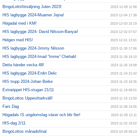
BingoLottsförsäljning Julen 2023!
2023-12-05 11:58
HIS lagbygge 2024-Muamer Jejna!
2023-12-04 17:38
Högadal med i KM!
2023-12-03 15:19
HIS lagbygge 2024- David Nilsson-Banyai!
2023-12-02 07:57
Helgen med HIS!
2023-12-01 13:01
HIS lagbygge 2024-Jimmy Nilsson
2023-11-30 17:06
HIS lagbygge 2024-Imad ”Imme” Chehab!
2023-11-28 19:10
Detta händer vecka 48!
2023-11-26 19:08
HIS lagbygge 2024-Erdin Delic
2023-11-24 21:42
HIS trupp 2024-Johan Beike
2023-11-23 18:35
Extraöppet HIS-stugan 21/11
2023-11-19 08:51
BingoLottos Uppesittarkväll!
2023-11-15 13:50
Fars Dag
2023-11-08 19:05
Högadals IS ungdomslag växer och blir fler!
2023-11-05 12:11
HIS-dag 2/11
2023-11-02 19:52
BingoLottos månadsfinal
2023-10-28 09:13