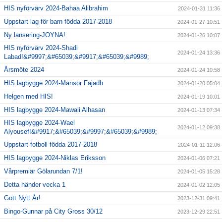
HIS nyförvärv 2024-Bahaa Alibrahim
2024-01-31 11:36
Uppstart lag för barn födda 2017-2018
2024-01-27 10:51
Ny lansering-JOYNA!
2024-01-26 10:07
HIS nyförvärv 2024-Shadi
2024-01-24 13:36
Labad!&#9997;&#65039;&#9917;&#65039;&#9989;
Årsmöte 2024
2024-01-24 10:58
HIS lagbygge 2024-Mansor Fajadh
2024-01-20 05:04
Helgen med HIS!
2024-01-19 10:01
HIS lagbygge 2024-Mawali Alhasan
2024-01-13 07:34
HIS lagbygge 2024-Wael
2024-01-12 09:38
Alyousef!&#9917;&#65039;&#9997;&#65039;&#9989;
Uppstart fotboll födda 2017-2018
2024-01-11 12:06
HIS lagbygge 2024-Niklas Eriksson
2024-01-06 07:21
Vårpremiär Gölarundan 7/1!
2024-01-05 15:28
Detta händer vecka 1
2024-01-02 12:05
Gott Nytt År!
2023-12-31 09:41
Bingo-Gunnar på City Gross 30/12
2023-12-29 22:51