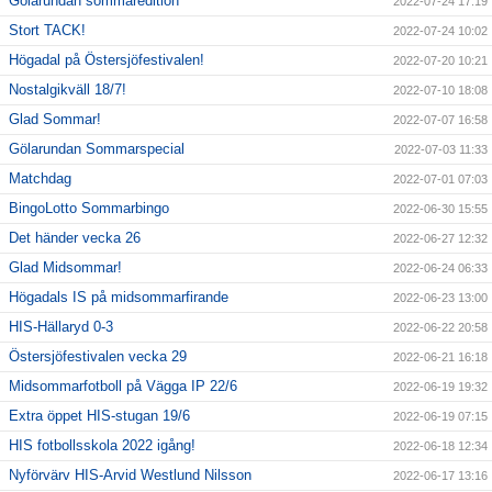
Gölarundan sommaredition
2022-07-24 17:19
Stort TACK!
2022-07-24 10:02
Högadal på Östersjöfestivalen!
2022-07-20 10:21
Nostalgikväll 18/7!
2022-07-10 18:08
Glad Sommar!
2022-07-07 16:58
Gölarundan Sommarspecial
2022-07-03 11:33
Matchdag
2022-07-01 07:03
BingoLotto Sommarbingo
2022-06-30 15:55
Det händer vecka 26
2022-06-27 12:32
Glad Midsommar!
2022-06-24 06:33
Högadals IS på midsommarfirande
2022-06-23 13:00
HIS-Hällaryd 0-3
2022-06-22 20:58
Östersjöfestivalen vecka 29
2022-06-21 16:18
Midsommarfotboll på Vägga IP 22/6
2022-06-19 19:32
Extra öppet HIS-stugan 19/6
2022-06-19 07:15
HIS fotbollsskola 2022 igång!
2022-06-18 12:34
Nyförvärv HIS-Arvid Westlund Nilsson
2022-06-17 13:16