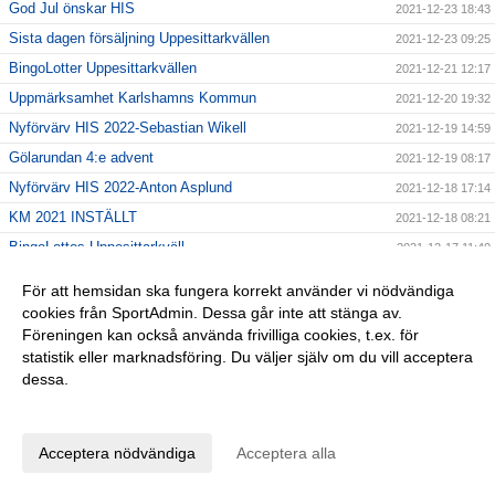
God Jul önskar HIS
2021-12-23 18:43
Sista dagen försäljning Uppesittarkvällen
2021-12-23 09:25
BingoLotter Uppesittarkvällen
2021-12-21 12:17
Uppmärksamhet Karlshamns Kommun
2021-12-20 19:32
Nyförvärv HIS 2022-Sebastian Wikell
2021-12-19 14:59
Gölarundan 4:e advent
2021-12-19 08:17
Nyförvärv HIS 2022-Anton Asplund
2021-12-18 17:14
KM 2021 INSTÄLLT
2021-12-18 08:21
BingoLottos Uppesittarkväll
2021-12-17 11:40
Nyförvärv HIS 2022-Samem Sattar
2021-12-15 19:04
För att hemsidan ska fungera korrekt använder vi nödvändiga
Vi söker nya ledare!
2021-12-14 20:02
cookies från SportAdmin. Dessa går inte att stänga av.
Föreningen kan också använda frivilliga cookies, t.ex. för
Gölarundan 12/12
2021-12-10 12:22
statistik eller marknadsföring. Du väljer själv om du vill acceptera
BingoLotto Uppesittarkväll 23/12
2021-12-07 19:18
dessa.
Glad 2:a advent!
2021-12-05 10:37
Anpassa dina val
Ny info Gölarundan 5/12!
2021-12-04 19:13
Acceptera nödvändiga
Acceptera alla
Förlängning HIS 2022-Mikael Erdtman
2021-12-03 23:13
Ekenbergs Auktioner AB
2021-12-03 09:29