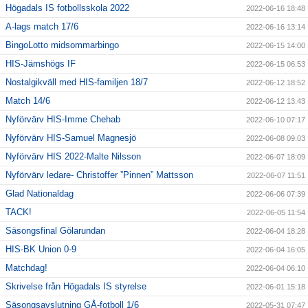
Högadals IS fotbollsskola 2022
2022-06-16 18:48
A-lags match 17/6
2022-06-16 13:14
BingoLotto midsommarbingo
2022-06-15 14:00
HIS-Jämshögs IF
2022-06-15 06:53
Nostalgikväll med HIS-familjen 18/7
2022-06-12 18:52
Match 14/6
2022-06-12 13:43
Nyförvärv HIS-Imme Chehab
2022-06-10 07:17
Nyförvärv HIS-Samuel Magnesjö
2022-06-08 09:03
Nyförvärv HIS 2022-Malte Nilsson
2022-06-07 18:09
Nyförvärv ledare- Christoffer ”Pinnen” Mattsson
2022-06-07 11:51
Glad Nationaldag
2022-06-06 07:39
TACK!
2022-06-05 11:54
Säsongsfinal Gölarundan
2022-06-04 18:28
HIS-BK Union 0-9
2022-06-04 16:05
Matchdag!
2022-06-04 06:10
Skrivelse från Högadals IS styrelse
2022-06-01 15:18
Säsongsavslutning GÅ-fotboll 1/6
2022-05-31 07:47