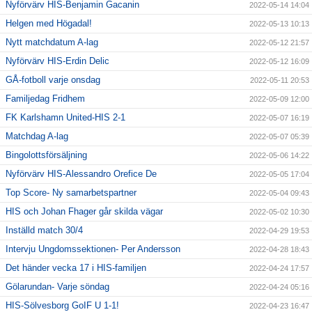
Nyförvärv HIS-Benjamin Gacanin
2022-05-14 14:04
Helgen med Högadal!
2022-05-13 10:13
Nytt matchdatum A-lag
2022-05-12 21:57
Nyförvärv HIS-Erdin Delic
2022-05-12 16:09
GÅ-fotboll varje onsdag
2022-05-11 20:53
Familjedag Fridhem
2022-05-09 12:00
FK Karlshamn United-HIS 2-1
2022-05-07 16:19
Matchdag A-lag
2022-05-07 05:39
Bingolottsförsäljning
2022-05-06 14:22
Nyförvärv HIS-Alessandro Orefice De
2022-05-05 17:04
Top Score- Ny samarbetspartner
2022-05-04 09:43
HIS och Johan Fhager går skilda vägar
2022-05-02 10:30
Inställd match 30/4
2022-04-29 19:53
Intervju Ungdomssektionen- Per Andersson
2022-04-28 18:43
Det händer vecka 17 i HIS-familjen
2022-04-24 17:57
Gölarundan- Varje söndag
2022-04-24 05:16
HIS-Sölvesborg GoIF U 1-1!
2022-04-23 16:47