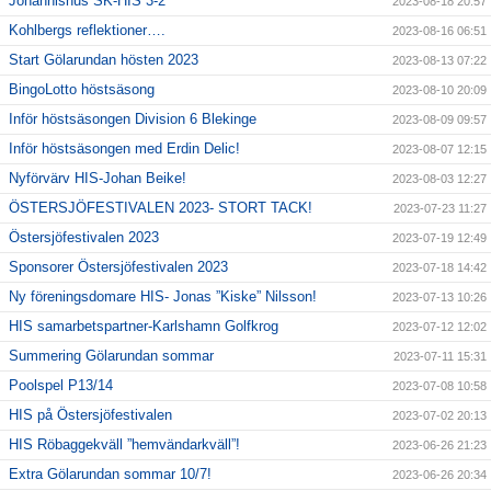
Johannishus SK-HIS 3-2
2023-08-18 20:57
Kohlbergs reflektioner….
2023-08-16 06:51
Start Gölarundan hösten 2023
2023-08-13 07:22
BingoLotto höstsäsong
2023-08-10 20:09
Inför höstsäsongen Division 6 Blekinge
2023-08-09 09:57
Inför höstsäsongen med Erdin Delic!
2023-08-07 12:15
Nyförvärv HIS-Johan Beike!
2023-08-03 12:27
ÖSTERSJÖFESTIVALEN 2023- STORT TACK!
2023-07-23 11:27
Östersjöfestivalen 2023
2023-07-19 12:49
Sponsorer Östersjöfestivalen 2023
2023-07-18 14:42
Ny föreningsdomare HIS- Jonas ”Kiske” Nilsson!
2023-07-13 10:26
HIS samarbetspartner-Karlshamn Golfkrog
2023-07-12 12:02
Summering Gölarundan sommar
2023-07-11 15:31
Poolspel P13/14
2023-07-08 10:58
HIS på Östersjöfestivalen
2023-07-02 20:13
HIS Röbaggekväll ”hemvändarkväll”!
2023-06-26 21:23
Extra Gölarundan sommar 10/7!
2023-06-26 20:34