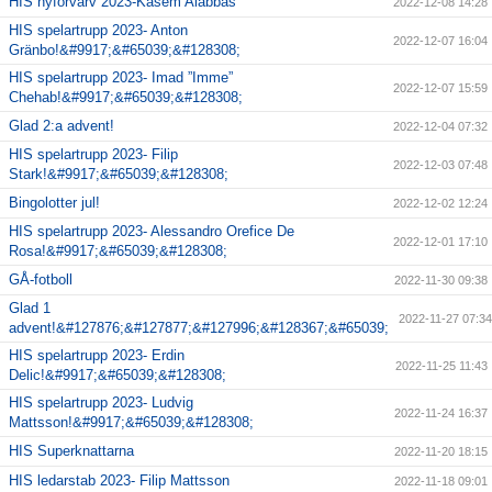
HIS nyförvärv 2023-Kasem Alabbas
2022-12-08 14:28
HIS spelartrupp 2023- Anton
2022-12-07 16:04
Gränbo!&#9917;&#65039;&#128308;
HIS spelartrupp 2023- Imad ”Imme”
2022-12-07 15:59
Chehab!&#9917;&#65039;&#128308;
Glad 2:a advent!
2022-12-04 07:32
HIS spelartrupp 2023- Filip
2022-12-03 07:48
Stark!&#9917;&#65039;&#128308;
Bingolotter jul!
2022-12-02 12:24
HIS spelartrupp 2023- Alessandro Orefice De
2022-12-01 17:10
Rosa!&#9917;&#65039;&#128308;
GÅ-fotboll
2022-11-30 09:38
Glad 1
2022-11-27 07:34
advent!&#127876;&#127877;&#127996;&#128367;&#65039;
HIS spelartrupp 2023- Erdin
2022-11-25 11:43
Delic!&#9917;&#65039;&#128308;
HIS spelartrupp 2023- Ludvig
2022-11-24 16:37
Mattsson!&#9917;&#65039;&#128308;
HIS Superknattarna
2022-11-20 18:15
HIS ledarstab 2023- Filip Mattsson
2022-11-18 09:01