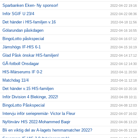
Sparbanken Eken- Ny sponsor!
2022-04-22 19:16
Inför SGIF U 23/4
2022-04-22 08:36
Det händer i HIS-familjen v.16
2022-04-18 11:56
Gölarundan påskdagen
2022-04-16 16:55
BingoLotto påskspecial
2022-04-16 07:12
Jämshögs IF-HIS 6-1
2022-04-15 16:19
Glad Påsk önskar HIS-familjen!
2022-04-14 17:12
GÅ-fotboll Onsdagar
2022-04-12 14:30
HIS-Märserums IF 0-2
2022-04-11 20:50
Matchdag 11/4
2022-04-11 12:18
Det händer v.15 HIS-familjen
2022-04-10 20:16
Inför Division 4 Blekinge, 2022!
2022-04-09 10:11
BingoLotto Påskspecial
2022-04-08 12:03
Intervju inför seriepremiär- Victor la Fleur
2022-04-07 16:02
Nyförvärv HIS 2022-Mohammed Baqir
2022-04-06 13:23
Bli en viktig del av A-lagets hemmamatcher 2022?
2022-04-05 13:19