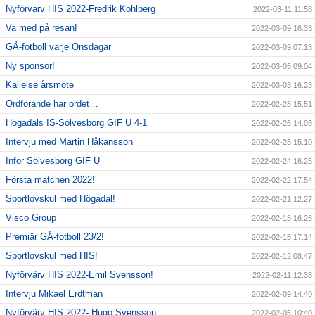
Nyförvärv HIS 2022-Fredrik Kohlberg
2022-03-11 11:58
Va med på resan!
2022-03-09 16:33
GÅ-fotboll varje Onsdagar
2022-03-09 07:13
Ny sponsor!
2022-03-05 09:04
Kallelse årsmöte
2022-03-03 16:23
Ordförande har ordet…
2022-02-28 15:51
Högadals IS-Sölvesborg GIF U 4-1
2022-02-26 14:03
Intervju med Martin Håkansson
2022-02-25 15:10
Inför Sölvesborg GIF U
2022-02-24 16:25
Första matchen 2022!
2022-02-22 17:54
Sportlovskul med Högadal!
2022-02-21 12:27
Visco Group
2022-02-18 16:26
Premiär GÅ-fotboll 23/2!
2022-02-15 17:14
Sportlovskul med HIS!
2022-02-12 08:47
Nyförvärv HIS 2022-Emil Svensson!
2022-02-11 12:38
Intervju Mikael Erdtman
2022-02-09 14:40
Nyförvärv HIS 2022- Hugo Svensson
2022-02-05 10:40