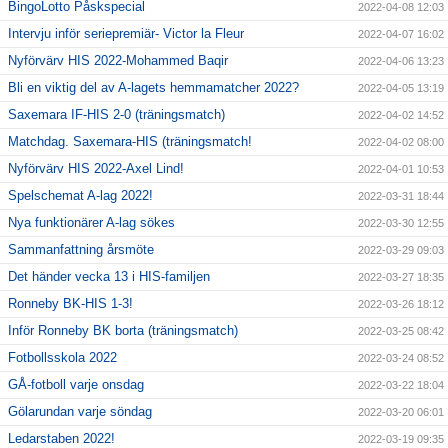
BingoLotto Påskspecial
2022-04-08 12:03
Intervju inför seriepremiär- Victor la Fleur
2022-04-07 16:02
Nyförvärv HIS 2022-Mohammed Baqir
2022-04-06 13:23
Bli en viktig del av A-lagets hemmamatcher 2022?
2022-04-05 13:19
Saxemara IF-HIS 2-0 (träningsmatch)
2022-04-02 14:52
Matchdag. Saxemara-HIS (träningsmatch!
2022-04-02 08:00
Nyförvärv HIS 2022-Axel Lind!
2022-04-01 10:53
Spelschemat A-lag 2022!
2022-03-31 18:44
Nya funktionärer A-lag sökes
2022-03-30 12:55
Sammanfattning årsmöte
2022-03-29 09:03
Det händer vecka 13 i HIS-familjen
2022-03-27 18:35
Ronneby BK-HIS 1-3!
2022-03-26 18:12
Inför Ronneby BK borta (träningsmatch)
2022-03-25 08:42
Fotbollsskola 2022
2022-03-24 08:52
GÅ-fotboll varje onsdag
2022-03-22 18:04
Gölarundan varje söndag
2022-03-20 06:01
Ledarstaben 2022!
2022-03-19 09:35