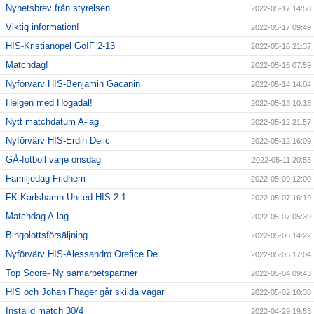
Nyhetsbrev från styrelsen
2022-05-17 14:58
Viktig information!
2022-05-17 09:49
HIS-Kristianopel GoIF 2-13
2022-05-16 21:37
Matchdag!
2022-05-16 07:59
Nyförvärv HIS-Benjamin Gacanin
2022-05-14 14:04
Helgen med Högadal!
2022-05-13 10:13
Nytt matchdatum A-lag
2022-05-12 21:57
Nyförvärv HIS-Erdin Delic
2022-05-12 16:09
GÅ-fotboll varje onsdag
2022-05-11 20:53
Familjedag Fridhem
2022-05-09 12:00
FK Karlshamn United-HIS 2-1
2022-05-07 16:19
Matchdag A-lag
2022-05-07 05:39
Bingolottsförsäljning
2022-05-06 14:22
Nyförvärv HIS-Alessandro Orefice De
2022-05-05 17:04
Top Score- Ny samarbetspartner
2022-05-04 09:43
HIS och Johan Fhager går skilda vägar
2022-05-02 10:30
Inställd match 30/4
2022-04-29 19:53