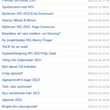
Premiär GÅ-fotboll 23/2!
2022-02-15 17:14
Sportlovskul med HIS!
2022-02-12 08:47
Nyförvärv HIS 2022-Emil Svensson!
2022-02-11 12:38
Intervju Mikael Erdtman
2022-02-09 14:40
Nyförvärv HIS 2022- Hugo Svensson
2022-02-05 10:40
Betydelse att vara medlem i en förening?
2022-02-04 16:18
Ny projektledare HIS-Henny Fhager
2022-02-03 18:47
TACK för ert stöd!
2022-02-03 12:40
Spelarförlängning HIS 2022-Filip Stark
2022-01-29 12:44
Viktig info Gölarundan 30/1!
2022-01-28 15:33
Nytt datum GÅ-fotbollen
2022-01-19 18:55
U-lag uppstart!
2022-01-18 17:31
Upptaktsträff A-laget 2022!
2022-01-14 18:41
Tack våra sponsorer!
2022-01-14 11:30
Nya restriktioner från 14/1!
2022-01-13 14:02
Uppstart 2022
2022-01-12 16:48
BingoLotto säsongsstart!
2022-01-07 11:57