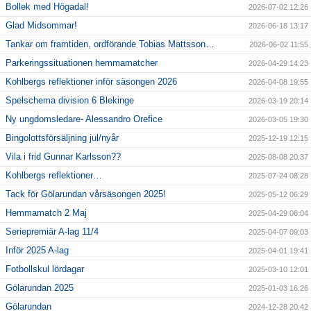
Våra lag
Bollek med Högadal!
2026-07-02 12:26
Glad Midsommar!
2026-06-18 13:17
Matcher
Tankar om framtiden, ordförande Tobias Mattsson…
2026-06-02 11:55
Gölarundan
Parkeringssituationen hemmamatcher
2026-04-29 14:23
Kohlbergs reflektioner inför säsongen 2026
2026-04-08 19:55
Styrelse Högadals IS
Spelschema division 6 Blekinge
2026-03-19 20:14
Ny ungdomsledare- Alessandro Orefice
Hyra Klubbstuga
2026-03-05 19:30
Bingolottsförsäljning jul/nyår
2025-12-19 12:15
Vila i frid Gunnar Karlsson??
2025-08-08 20:37
Kohlbergs reflektioner…
2025-07-24 08:28
Tack för Gölarundan vårsäsongen 2025!
2025-05-12 06:29
Hemmamatch 2 Maj
2025-04-29 06:04
Seriepremiär A-lag 11/4
2025-04-07 09:03
Inför 2025 A-lag
2025-04-01 19:41
Fotbollskul lördagar
2025-03-10 12:01
Gölarundan 2025
2025-01-03 16:26
Gölarundan
2024-12-28 20:42