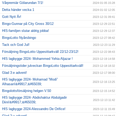
Vårpremiär Gölarundan 7/1!
2024-01-05 15:28
Detta händer vecka 1
2024-01-02 12:05
Gott Nytt År!
2023-12-31 09:41
Bingo-Gunnar på City Gross 30/12
2023-12-29 22:51
HIS-familjen slutar aldrig jobba!
2023-12-29 12:37
BingoLotto Nyårsbingo
2023-12-27 08:42
Tack och God Jul!
2023-12-23 11:29
Försäljning BingoLotto Uppesittarkväll 22/12-23/12!
2023-12-22 08:43
HIS lagbygge 2024- Mohammed Yehia Aljazar !
2023-12-19 14:58
Försäljningstider julveckan BingoLotto Uppesittarkväll!
2023-12-18 18:32
Glad 3:e advent!
2023-12-17 08:00
HIS lagbygge 2024- Mohamad ”Modi”
2023-12-16 13:25
Alhasan!&#9917;&#65039;
Bingolottsförsäljning helgen V.50
2023-12-15 14:52
HIS lagbygge 2024- Abdishaktur Abdulgadir
2023-12-13 11:42
Diini!&#9917;&#65039;
HIS lagbygge 2024-Alessandro De Orifice!
2023-12-11 15:49
Glad 2:a advent!