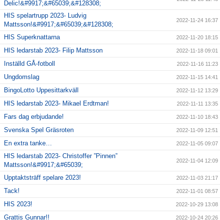
Delic!&#9917;&#65039;&#128308;
HIS spelartrupp 2023- Ludvig
2022-11-24 16:37
Mattsson!&#9917;&#65039;&#128308;
HIS Superknattarna
2022-11-20 18:15
HIS ledarstab 2023- Filip Mattsson
2022-11-18 09:01
Inställd GÅ-fotboll
2022-11-16 11:23
Ungdomslag
2022-11-15 14:41
BingoLotto Uppesittarkväll
2022-11-12 13:29
HIS ledarstab 2023- Mikael Erdtman!
2022-11-11 13:35
Fars dag erbjudande!
2022-11-10 18:43
Svenska Spel Gräsroten
2022-11-09 12:51
En extra tanke…
2022-11-05 09:07
HIS ledarstab 2023- Christoffer ”Pinnen”
2022-11-04 12:09
Mattsson!&#9917;&#65039;
Upptaktsträff spelare 2023!
2022-11-03 21:17
Tack!
2022-11-01 08:57
HIS 2023!
2022-10-29 13:08
Grattis Gunnar!!
2022-10-24 20:26