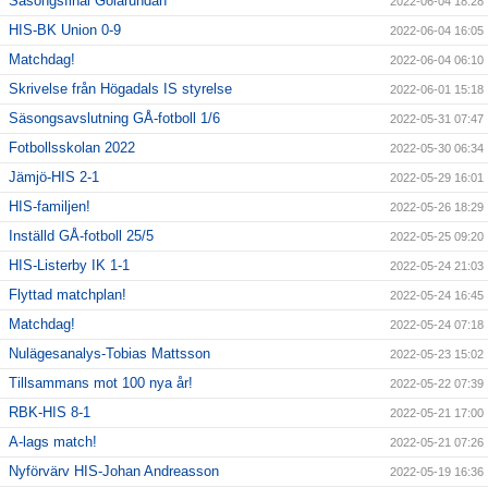
Säsongsfinal Gölarundan
2022-06-04 18:28
HIS-BK Union 0-9
2022-06-04 16:05
Matchdag!
2022-06-04 06:10
Skrivelse från Högadals IS styrelse
2022-06-01 15:18
Säsongsavslutning GÅ-fotboll 1/6
2022-05-31 07:47
Fotbollsskolan 2022
2022-05-30 06:34
Jämjö-HIS 2-1
2022-05-29 16:01
HIS-familjen!
2022-05-26 18:29
Inställd GÅ-fotboll 25/5
2022-05-25 09:20
HIS-Listerby IK 1-1
2022-05-24 21:03
Flyttad matchplan!
2022-05-24 16:45
Matchdag!
2022-05-24 07:18
Nulägesanalys-Tobias Mattsson
2022-05-23 15:02
Tillsammans mot 100 nya år!
2022-05-22 07:39
RBK-HIS 8-1
2022-05-21 17:00
A-lags match!
2022-05-21 07:26
Nyförvärv HIS-Johan Andreasson
2022-05-19 16:36