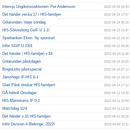
Intervju Ungdomssektionen- Per Andersson
2022-04-28 18:43
Det händer vecka 17 i HIS-familjen
2022-04-24 17:57
Gölarundan- Varje söndag
2022-04-24 05:16
HIS-Sölvesborg GoIF U 1-1!
2022-04-23 16:47
Sparbanken Eken- Ny sponsor!
2022-04-22 19:16
Inför SGIF U 23/4
2022-04-22 08:36
Det händer i HIS-familjen v.16
2022-04-18 11:56
Gölarundan påskdagen
2022-04-16 16:55
BingoLotto påskspecial
2022-04-16 07:12
Jämshögs IF-HIS 6-1
2022-04-15 16:19
Glad Påsk önskar HIS-familjen!
2022-04-14 17:12
GÅ-fotboll Onsdagar
2022-04-12 14:30
HIS-Märserums IF 0-2
2022-04-11 20:50
Matchdag 11/4
2022-04-11 12:18
Det händer v.15 HIS-familjen
2022-04-10 20:16
Inför Division 4 Blekinge, 2022!
2022-04-09 10:11