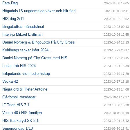
Fars Dag
2023-11-08 19:05
Högadals IS ungdomslag växer och blir fler!
2023-11-05 12:11
HIS-dag 2/11
2023-11-02 19:52
BingoLottos månadsfinal
2023-10-28 09:13
Intervju Mikael Erdtman
2023-10-26 12:55
Daniel Norberg & BingoLotto På City Gross
2023-10-24 12:13
Kohlbergs tankar inför 2024…
2023-10-22 20:17
Daniel Norberg på City Gross med HIS
2023-10-22 20:15
Ledarstab HIS 2024
2023-10-21 13:39
Erbjudande vid medlemskap
2023-10-19 17:29
Vecka 42
2023-10-17 13:18
Några ord till Peter Antoine
2023-10-13 14:08
Gå-fotboll torsdagar
2023-10-11 17:27
IF Trion-HIS 7-1
2023-10-08 16:38
Vecka 40 i HIS-familjen
2023-10-03 11:19
HIS-Backaryd SK 3-1
2023-10-01 15:42
Supersöndag 1/10
2023-09-30 13:41