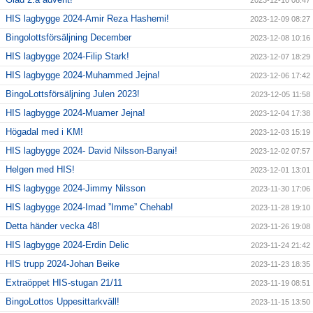
2023-12-10 08:47
HIS lagbygge 2024-Amir Reza Hashemi!
2023-12-09 08:27
Bingolottsförsäljning December
2023-12-08 10:16
HIS lagbygge 2024-Filip Stark!
2023-12-07 18:29
HIS lagbygge 2024-Muhammed Jejna!
2023-12-06 17:42
BingoLottsförsäljning Julen 2023!
2023-12-05 11:58
HIS lagbygge 2024-Muamer Jejna!
2023-12-04 17:38
Högadal med i KM!
2023-12-03 15:19
HIS lagbygge 2024- David Nilsson-Banyai!
2023-12-02 07:57
Helgen med HIS!
2023-12-01 13:01
HIS lagbygge 2024-Jimmy Nilsson
2023-11-30 17:06
HIS lagbygge 2024-Imad ”Imme” Chehab!
2023-11-28 19:10
Detta händer vecka 48!
2023-11-26 19:08
HIS lagbygge 2024-Erdin Delic
2023-11-24 21:42
HIS trupp 2024-Johan Beike
2023-11-23 18:35
Extraöppet HIS-stugan 21/11
2023-11-19 08:51
BingoLottos Uppesittarkväll!
2023-11-15 13:50