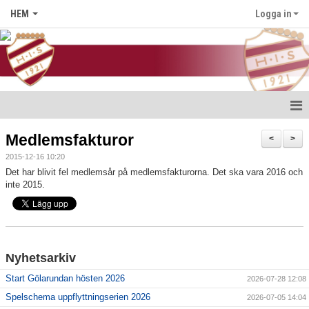
HEM
Logga in
Hem
Medlemsfakturor
<
>
2015-12-16 10:20
Nyheter
Det har blivit fel medlemsår på medlemsfakturorna. Det ska vara 2016 och
inte 2015.
Föreningen
Medlem i HIS
Kontakt
Nyhetsarkiv
Start Gölarundan hösten 2026
2026-07-28 12:08
Kalender
Spelschema uppflyttningserien 2026
2026-07-05 14:04