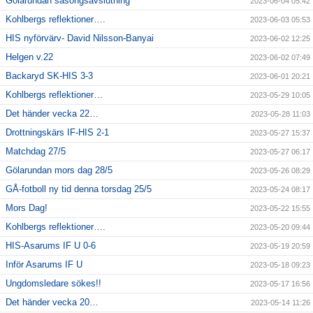
Gölarundan säsongsavslutning
2023-06-04 05:42
Kohlbergs reflektioner….
2023-06-03 05:53
HIS nyförvärv- David Nilsson-Banyai
2023-06-02 12:25
Helgen v.22
2023-06-02 07:49
Backaryd SK-HIS 3-3
2023-06-01 20:21
Kohlbergs reflektioner…
2023-05-29 10:05
Det händer vecka 22…
2023-05-28 11:03
Drottningskärs IF-HIS 2-1
2023-05-27 15:37
Matchdag 27/5
2023-05-27 06:17
Gölarundan mors dag 28/5
2023-05-26 08:29
GÅ-fotboll ny tid denna torsdag 25/5
2023-05-24 08:17
Mors Dag!
2023-05-22 15:55
Kohlbergs reflektioner….
2023-05-20 09:44
HIS-Asarums IF U 0-6
2023-05-19 20:59
Inför Asarums IF U
2023-05-18 09:23
Ungdomsledare sökes!!
2023-05-17 16:56
Det händer vecka 20…
2023-05-14 11:26