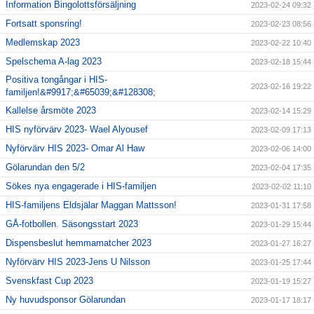
Information Bingolottsförsäljning
2023-02-24 09:32
Fortsatt sponsring!
2023-02-23 08:56
Medlemskap 2023
2023-02-22 10:40
Spelschema A-lag 2023
2023-02-18 15:44
Positiva tongångar i HIS-
2023-02-16 19:22
familjen!&#9917;&#65039;&#128308;
Kallelse årsmöte 2023
2023-02-14 15:29
HIS nyförvärv 2023- Wael Alyousef
2023-02-09 17:13
Nyförvärv HIS 2023- Omar Al Haw
2023-02-06 14:00
Gölarundan den 5/2
2023-02-04 17:35
Sökes nya engagerade i HIS-familjen
2023-02-02 11:10
HIS-familjens Eldsjälar Maggan Mattsson!
2023-01-31 17:58
GÅ-fotbollen. Säsongsstart 2023
2023-01-29 15:44
Dispensbeslut hemmamatcher 2023
2023-01-27 16:27
Nyförvärv HIS 2023-Jens U Nilsson
2023-01-25 17:44
Svenskfast Cup 2023
2023-01-19 15:27
Ny huvudsponsor Gölarundan
2023-01-17 18:17