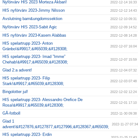
Nyförvärv HIS 2023 Morteza Akbari!
2022-12-14 16:33
HIS nyförvärv 2023-Jimmy Nilsson
2022-12-12 14:43
Avslutning barn&ungdomssektion
2022-12-10 09:31
Nyförvärv HIS 2023-Sabit Agic
2022-12-09 14:52
HIS nyförvärv 2023-Kasem Alabbas
2022-12-08 14:28
HIS spelartrupp 2023- Anton
2022-12-07 16:04
Gränbo!&#9917;&#65039;&#128308;
HIS spelartrupp 2023- Imad ”Imme”
2022-12-07 15:59
Chehab!&#9917;&#65039;&#128308;
Glad 2:a advent!
2022-12-04 07:32
HIS spelartrupp 2023- Filip
2022-12-03 07:48
Stark!&#9917;&#65039;&#128308;
Bingolotter jul!
2022-12-02 12:24
HIS spelartrupp 2023- Alessandro Orefice De
2022-12-01 17:10
Rosa!&#9917;&#65039;&#128308;
GÅ-fotboll
2022-11-30 09:38
Glad 1
2022-11-27 07:34
advent!&#127876;&#127877;&#127996;&#128367;&#65039;
HIS spelartrupp 2023- Erdin
2022-11-25 11:43