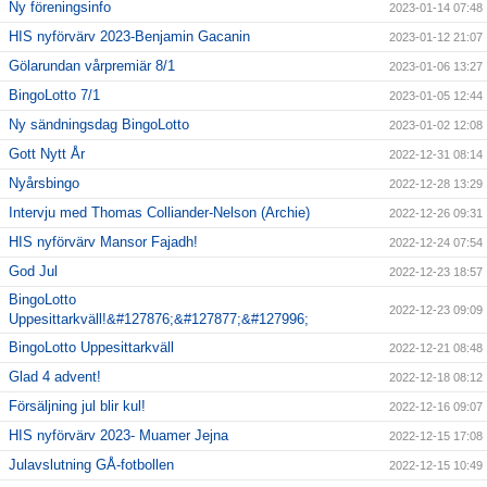
Ny föreningsinfo
2023-01-14 07:48
HIS nyförvärv 2023-Benjamin Gacanin
2023-01-12 21:07
Gölarundan vårpremiär 8/1
2023-01-06 13:27
BingoLotto 7/1
2023-01-05 12:44
Ny sändningsdag BingoLotto
2023-01-02 12:08
Gott Nytt År
2022-12-31 08:14
Nyårsbingo
2022-12-28 13:29
Intervju med Thomas Colliander-Nelson (Archie)
2022-12-26 09:31
HIS nyförvärv Mansor Fajadh!
2022-12-24 07:54
God Jul
2022-12-23 18:57
BingoLotto
2022-12-23 09:09
Uppesittarkväll!&#127876;&#127877;&#127996;
BingoLotto Uppesittarkväll
2022-12-21 08:48
Glad 4 advent!
2022-12-18 08:12
Försäljning jul blir kul!
2022-12-16 09:07
HIS nyförvärv 2023- Muamer Jejna
2022-12-15 17:08
Julavslutning GÅ-fotbollen
2022-12-15 10:49