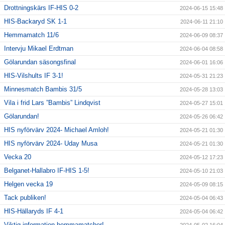
Drottningskärs IF-HIS 0-2
2024-06-15 15:48
HIS-Backaryd SK 1-1
2024-06-11 21:10
Hemmamatch 11/6
2024-06-09 08:37
Intervju Mikael Erdtman
2024-06-04 08:58
Gölarundan säsongsfinal
2024-06-01 16:06
HIS-Vilshults IF 3-1!
2024-05-31 21:23
Minnesmatch Bambis 31/5
2024-05-28 13:03
Vila i frid Lars ”Bambis” Lindqvist
2024-05-27 15:01
Gölarundan!
2024-05-26 06:42
HIS nyförvärv 2024- Michael Amloh!
2024-05-21 01:30
HIS nyförvärv 2024- Uday Musa
2024-05-21 01:30
Vecka 20
2024-05-12 17:23
Belganet-Hallabro IF-HIS 1-5!
2024-05-10 21:03
Helgen vecka 19
2024-05-09 08:15
Tack publiken!
2024-05-04 06:43
HIS-Hällaryds IF 4-1
2024-05-04 06:42
Viktig information hemmamatcher!