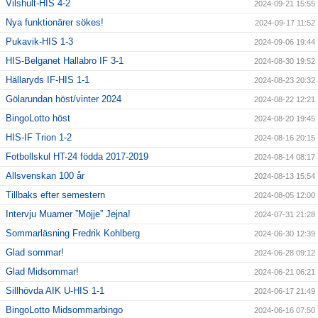
Vilshult-HIS 4-2
2024-09-21 15:55
Nya funktionärer sökes!
2024-09-17 11:52
Pukavik-HIS 1-3
2024-09-06 19:44
HIS-Belganet Hallabro IF 3-1
2024-08-30 19:52
Hällaryds IF-HIS 1-1
2024-08-23 20:32
Gölarundan höst/vinter 2024
2024-08-22 12:21
BingoLotto höst
2024-08-20 19:45
HIS-IF Trion 1-2
2024-08-16 20:15
Fotbollskul HT-24 födda 2017-2019
2024-08-14 08:17
Allsvenskan 100 år
2024-08-13 15:54
Tillbaks efter semestern
2024-08-05 12:00
Intervju Muamer ”Mojje” Jejna!
2024-07-31 21:28
Sommarläsning Fredrik Kohlberg
2024-06-30 12:39
Glad sommar!
2024-06-28 09:12
Glad Midsommar!
2024-06-21 06:21
Sillhövda AIK U-HIS 1-1
2024-06-17 21:49
BingoLotto Midsommarbingo
2024-06-16 07:50