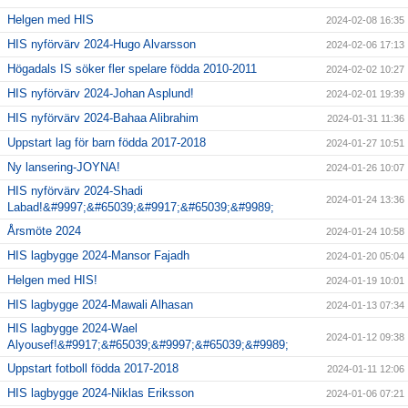
Helgen med HIS
2024-02-08 16:35
HIS nyförvärv 2024-Hugo Alvarsson
2024-02-06 17:13
Högadals IS söker fler spelare födda 2010-2011
2024-02-02 10:27
HIS nyförvärv 2024-Johan Asplund!
2024-02-01 19:39
HIS nyförvärv 2024-Bahaa Alibrahim
2024-01-31 11:36
Uppstart lag för barn födda 2017-2018
2024-01-27 10:51
Ny lansering-JOYNA!
2024-01-26 10:07
HIS nyförvärv 2024-Shadi
2024-01-24 13:36
Labad!&#9997;&#65039;&#9917;&#65039;&#9989;
Årsmöte 2024
2024-01-24 10:58
HIS lagbygge 2024-Mansor Fajadh
2024-01-20 05:04
Helgen med HIS!
2024-01-19 10:01
HIS lagbygge 2024-Mawali Alhasan
2024-01-13 07:34
HIS lagbygge 2024-Wael
2024-01-12 09:38
Alyousef!&#9917;&#65039;&#9997;&#65039;&#9989;
Uppstart fotboll födda 2017-2018
2024-01-11 12:06
HIS lagbygge 2024-Niklas Eriksson
2024-01-06 07:21