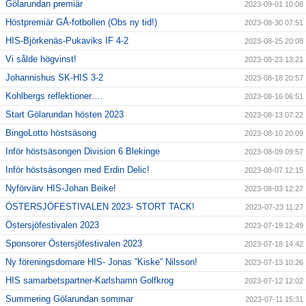
Gölarundan premiär
2023-09-01 10:08
Höstpremiär GÅ-fotbollen (Obs ny tid!)
2023-08-30 07:51
HIS-Björkenäs-Pukaviks IF 4-2
2023-08-25 20:08
Vi sålde högvinst!
2023-08-23 13:21
Johannishus SK-HIS 3-2
2023-08-18 20:57
Kohlbergs reflektioner….
2023-08-16 06:51
Start Gölarundan hösten 2023
2023-08-13 07:22
BingoLotto höstsäsong
2023-08-10 20:09
Inför höstsäsongen Division 6 Blekinge
2023-08-09 09:57
Inför höstsäsongen med Erdin Delic!
2023-08-07 12:15
Nyförvärv HIS-Johan Beike!
2023-08-03 12:27
ÖSTERSJÖFESTIVALEN 2023- STORT TACK!
2023-07-23 11:27
Östersjöfestivalen 2023
2023-07-19 12:49
Sponsorer Östersjöfestivalen 2023
2023-07-18 14:42
Ny föreningsdomare HIS- Jonas ”Kiske” Nilsson!
2023-07-13 10:26
HIS samarbetspartner-Karlshamn Golfkrog
2023-07-12 12:02
Summering Gölarundan sommar
2023-07-11 15:31