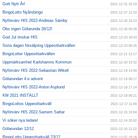
Gott Nytt År!
2021-12-31 15:19
BingoLotto Nyårsbingo
2021-12-27 12:10
Nyförvärv HIS 2022-Andreas Särnby
2021-12-26 19:23
Obs ingen Gölarunda 26/12!
2021-12-26 09:28
God Jul önskar HIS
2021-12-23 18:43
Sista dagen försäljning Uppesittarkvällen
2021-12-23 09:25
BingoLotter Uppesittarkvällen
2021-12-21 12:17
Uppmärksamhet Karlshamns Kommun
2021-12-20 19:32
Nyförvärv HIS 2022-Sebastian Wikell
2021-12-19 14:59
Gölarundan 4:e advent
2021-12-19 08:17
Nyförvärv HIS 2022-Anton Asplund
2021-12-18 17:14
KM 2021 INSTÄLLT
2021-12-18 08:21
BingoLottos Uppesittarkväll
2021-12-17 11:40
Nyförvärv HIS 2022-Samem Sattar
2021-12-15 19:04
Vi söker nya ledare!
2021-12-14 20:02
Gölarundan 12/12
2021-12-10 12:22
BingoLotto Uppesittarkväll 23/12
2021-12-07 19:18