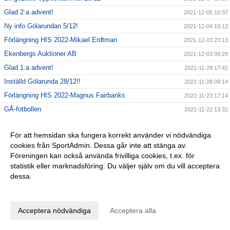
Glad 2:a advent!
2021-12-05 10:37
Ny info Gölarundan 5/12!
2021-12-04 19:13
Förlängning HIS 2022-Mikael Erdtman
2021-12-03 23:13
Ekenbergs Auktioner AB
2021-12-03 09:29
Glad 1:a advent!
2021-11-28 17:42
Inställd Gölarunda 28/12!!
2021-11-28 09:14
Förlängning HIS 2022-Magnus Fairbanks
2021-11-23 17:14
GÅ-fotbollen
2021-11-22 13:32
Årsfest HIS 2021
2021-11-21 16:51
För att hemsidan ska fungera korrekt använder vi nödvändiga
Spelarförlängning HIS 2022-Filip Mattsson
2021-11-19 12:07
cookies från SportAdmin. Dessa går inte att stänga av.
Svenska Spels Gräsroten 2021
2021-11-18 20:53
Föreningen kan också använda frivilliga cookies, t.ex. för
Vad händer i Högadal resten av året?
statistik eller marknadsföring. Du väljer själv om du vill acceptera
2021-11-17 12:51
dessa.
Spelarförlängning HIS 2022-Robin Nykvist!
2021-11-13 18:12
Anpassa dina val
Helgintervju Johan Fhager
2021-11-13 07:53
HIS Instagram-sida comeback!
2021-11-12 18:49
Acceptera nödvändiga
Acceptera alla
Spelarförlängning HIS 2022-Victor la Fleur
2021-11-11 15:24