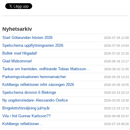
Våra lag
Matcher
Gölarundan
Nyhetsarkiv
Start Gölarundan hösten 2026
Styrelse Högadals IS
2026-07-28 12:08
Spelschema uppflyttningserien 2026
2026-07-05 14:04
Hyra Klubbstuga
Bollek med Högadal!
2026-07-02 12:26
Glad Midsommar!
2026-06-18 13:17
Tankar om framtiden, ordförande Tobias Mattsson…
2026-06-02 11:55
Parkeringssituationen hemmamatcher
2026-04-29 14:23
Kohlbergs reflektioner inför säsongen 2026
2026-04-08 19:55
Spelschema division 6 Blekinge
2026-03-19 20:14
Ny ungdomsledare- Alessandro Orefice
2026-03-05 19:30
Bingolottsförsäljning jul/nyår
2025-12-19 12:15
Vila i frid Gunnar Karlsson??
2025-08-08 20:37
Kohlbergs reflektioner…
2025-07-24 08:28