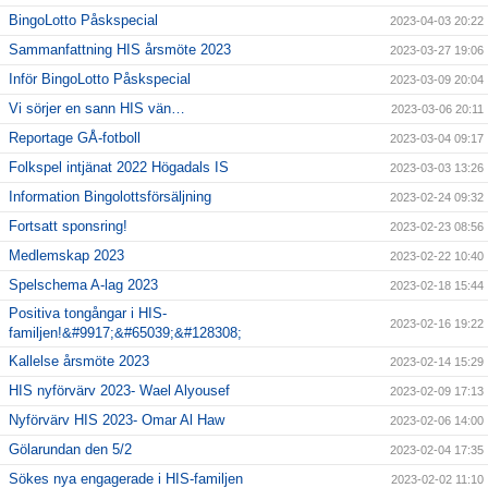
BingoLotto Påskspecial
2023-04-03 20:22
Sammanfattning HIS årsmöte 2023
2023-03-27 19:06
Inför BingoLotto Påskspecial
2023-03-09 20:04
Vi sörjer en sann HIS vän…
2023-03-06 20:11
Reportage GÅ-fotboll
2023-03-04 09:17
Folkspel intjänat 2022 Högadals IS
2023-03-03 13:26
Information Bingolottsförsäljning
2023-02-24 09:32
Fortsatt sponsring!
2023-02-23 08:56
Medlemskap 2023
2023-02-22 10:40
Spelschema A-lag 2023
2023-02-18 15:44
Positiva tongångar i HIS-
2023-02-16 19:22
familjen!&#9917;&#65039;&#128308;
Kallelse årsmöte 2023
2023-02-14 15:29
HIS nyförvärv 2023- Wael Alyousef
2023-02-09 17:13
Nyförvärv HIS 2023- Omar Al Haw
2023-02-06 14:00
Gölarundan den 5/2
2023-02-04 17:35
Sökes nya engagerade i HIS-familjen
2023-02-02 11:10