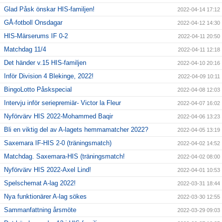
Glad Påsk önskar HIS-familjen!
2022-04-14 17:12
GÅ-fotboll Onsdagar
2022-04-12 14:30
HIS-Märserums IF 0-2
2022-04-11 20:50
Matchdag 11/4
2022-04-11 12:18
Det händer v.15 HIS-familjen
2022-04-10 20:16
Inför Division 4 Blekinge, 2022!
2022-04-09 10:11
BingoLotto Påskspecial
2022-04-08 12:03
Intervju inför seriepremiär- Victor la Fleur
2022-04-07 16:02
Nyförvärv HIS 2022-Mohammed Baqir
2022-04-06 13:23
Bli en viktig del av A-lagets hemmamatcher 2022?
2022-04-05 13:19
Saxemara IF-HIS 2-0 (träningsmatch)
2022-04-02 14:52
Matchdag. Saxemara-HIS (träningsmatch!
2022-04-02 08:00
Nyförvärv HIS 2022-Axel Lind!
2022-04-01 10:53
Spelschemat A-lag 2022!
2022-03-31 18:44
Nya funktionärer A-lag sökes
2022-03-30 12:55
Sammanfattning årsmöte
2022-03-29 09:03