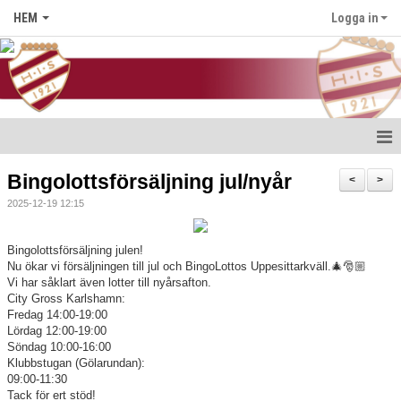
HEM
Logga in
Hem
Bingolottsförsäljning jul/nyår
<
>
2025-12-19 12:15
Nyheter
Föreningen
Bingolottsförsäljning julen!
Nu ökar vi försäljningen till jul och BingoLottos Uppesittarkväll.🎄🎅🏼
Vi har såklart även lotter till nyårsafton.
Medlem i HIS
City Gross Karlshamn:
Fredag 14:00-19:00
Kontakt
Lördag 12:00-19:00
Söndag 10:00-16:00
Klubbstugan (Gölarundan):
Kalender
09:00-11:30
Tack för ert stöd!