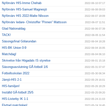
Nyförvärv HIS-Imme Chehab
2022-06-10 07:17
Nyförvärv HIS-Samuel Magnesjö
2022-06-08 09:03
Nyförvärv HIS 2022-Malte Nilsson
2022-06-07 18:09
Nyförvärv ledare- Christoffer ”Pinnen” Mattsson
2022-06-07 11:51
Glad Nationaldag
2022-06-06 07:39
TACK!
2022-06-05 11:54
Säsongsfinal Gölarundan
2022-06-04 18:28
HIS-BK Union 0-9
2022-06-04 16:05
Matchdag!
2022-06-04 06:10
Skrivelse från Högadals IS styrelse
2022-06-01 15:18
Säsongsavslutning GÅ-fotboll 1/6
2022-05-31 07:47
Fotbollsskolan 2022
2022-05-30 06:34
Jämjö-HIS 2-1
2022-05-29 16:01
HIS-familjen!
2022-05-26 18:29
Inställd GÅ-fotboll 25/5
2022-05-25 09:20
HIS-Listerby IK 1-1
2022-05-24 21:03
Flyttad matchplan!
2022-05-24 16:45