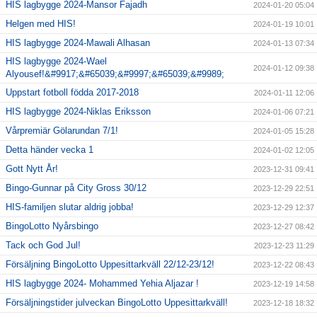
HIS lagbygge 2024-Mansor Fajadh
2024-01-20 05:04
Helgen med HIS!
2024-01-19 10:01
HIS lagbygge 2024-Mawali Alhasan
2024-01-13 07:34
HIS lagbygge 2024-Wael
2024-01-12 09:38
Alyousef!&#9917;&#65039;&#9997;&#65039;&#9989;
Uppstart fotboll födda 2017-2018
2024-01-11 12:06
HIS lagbygge 2024-Niklas Eriksson
2024-01-06 07:21
Vårpremiär Gölarundan 7/1!
2024-01-05 15:28
Detta händer vecka 1
2024-01-02 12:05
Gott Nytt År!
2023-12-31 09:41
Bingo-Gunnar på City Gross 30/12
2023-12-29 22:51
HIS-familjen slutar aldrig jobba!
2023-12-29 12:37
BingoLotto Nyårsbingo
2023-12-27 08:42
Tack och God Jul!
2023-12-23 11:29
Försäljning BingoLotto Uppesittarkväll 22/12-23/12!
2023-12-22 08:43
HIS lagbygge 2024- Mohammed Yehia Aljazar !
2023-12-19 14:58
Försäljningstider julveckan BingoLotto Uppesittarkväll!
2023-12-18 18:32