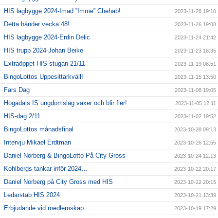
HIS lagbygge 2024-Imad ”Imme” Chehab!
2023-11-28 19:10
Detta händer vecka 48!
2023-11-26 19:08
HIS lagbygge 2024-Erdin Delic
2023-11-24 21:42
HIS trupp 2024-Johan Beike
2023-11-23 18:35
Extraöppet HIS-stugan 21/11
2023-11-19 08:51
BingoLottos Uppesittarkväll!
2023-11-15 13:50
Fars Dag
2023-11-08 19:05
Högadals IS ungdomslag växer och blir fler!
2023-11-05 12:11
HIS-dag 2/11
2023-11-02 19:52
BingoLottos månadsfinal
2023-10-28 09:13
Intervju Mikael Erdtman
2023-10-26 12:55
Daniel Norberg & BingoLotto På City Gross
2023-10-24 12:13
Kohlbergs tankar inför 2024…
2023-10-22 20:17
Daniel Norberg på City Gross med HIS
2023-10-22 20:15
Ledarstab HIS 2024
2023-10-21 13:39
Erbjudande vid medlemskap
2023-10-19 17:29