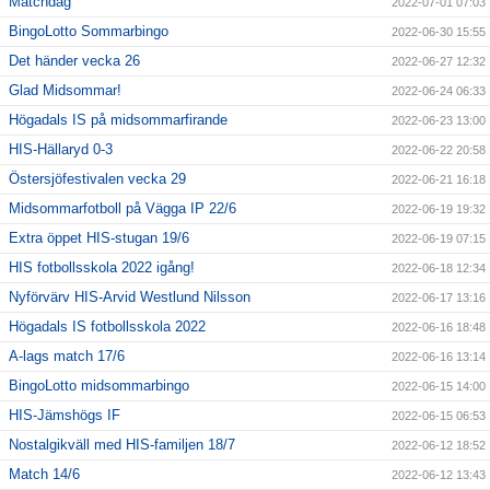
Matchdag
2022-07-01 07:03
BingoLotto Sommarbingo
2022-06-30 15:55
Det händer vecka 26
2022-06-27 12:32
Glad Midsommar!
2022-06-24 06:33
Högadals IS på midsommarfirande
2022-06-23 13:00
HIS-Hällaryd 0-3
2022-06-22 20:58
Östersjöfestivalen vecka 29
2022-06-21 16:18
Midsommarfotboll på Vägga IP 22/6
2022-06-19 19:32
Extra öppet HIS-stugan 19/6
2022-06-19 07:15
HIS fotbollsskola 2022 igång!
2022-06-18 12:34
Nyförvärv HIS-Arvid Westlund Nilsson
2022-06-17 13:16
Högadals IS fotbollsskola 2022
2022-06-16 18:48
A-lags match 17/6
2022-06-16 13:14
BingoLotto midsommarbingo
2022-06-15 14:00
HIS-Jämshögs IF
2022-06-15 06:53
Nostalgikväll med HIS-familjen 18/7
2022-06-12 18:52
Match 14/6
2022-06-12 13:43