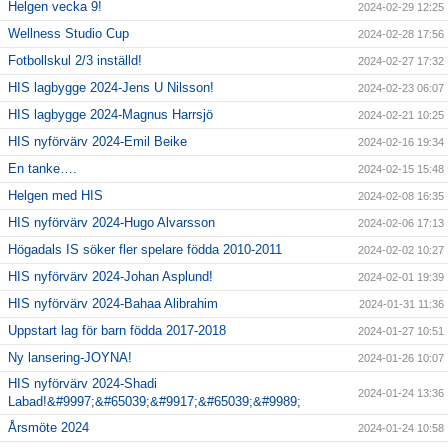
Helgen vecka 9!
2024-02-29 12:25
Wellness Studio Cup
2024-02-28 17:56
Fotbollskul 2/3 inställd!
2024-02-27 17:32
HIS lagbygge 2024-Jens U Nilsson!
2024-02-23 06:07
HIS lagbygge 2024-Magnus Harrsjö
2024-02-21 10:25
HIS nyförvärv 2024-Emil Beike
2024-02-16 19:34
En tanke….
2024-02-15 15:48
Helgen med HIS
2024-02-08 16:35
HIS nyförvärv 2024-Hugo Alvarsson
2024-02-06 17:13
Högadals IS söker fler spelare födda 2010-2011
2024-02-02 10:27
HIS nyförvärv 2024-Johan Asplund!
2024-02-01 19:39
HIS nyförvärv 2024-Bahaa Alibrahim
2024-01-31 11:36
Uppstart lag för barn födda 2017-2018
2024-01-27 10:51
Ny lansering-JOYNA!
2024-01-26 10:07
HIS nyförvärv 2024-Shadi
2024-01-24 13:36
Labad!&#9997;&#65039;&#9917;&#65039;&#9989;
Årsmöte 2024
2024-01-24 10:58