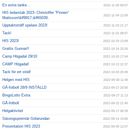
En extra tanke…
2022-11-05 09:07
HIS ledarstab 2023- Christoffer ”Pinnen”
2022-11-04 12:09
Mattsson!&#9917;&#65039;
Upptaktsträff spelare 2023!
2022-11-03 21:17
Tack!
2022-11-01 08:57
HIS 2023!
2022-10-29 13:08
Grattis Gunnar!!
2022-10-24 20:26
Camp Högadal 29/10
2022-10-20 17:04
CAMP Högadal!
2022-10-13 12:37
Tack för ert stöd!
2022-10-03 20:49
Helgen med HIS
2022-09-30 11:48
GÅ-fotboll 28/9 INSTÄLLD
2022-09-27 20:56
BingoLotto Extra
2022-09-27 11:13
GÅ-fotboll
2022-09-22 21:40
Helgaktivitet
2022-09-17 08:39
Säsongspremiär Gölarundan
2022-09-14 19:06
Presentation HIS 2023
2022-09-09 12:07