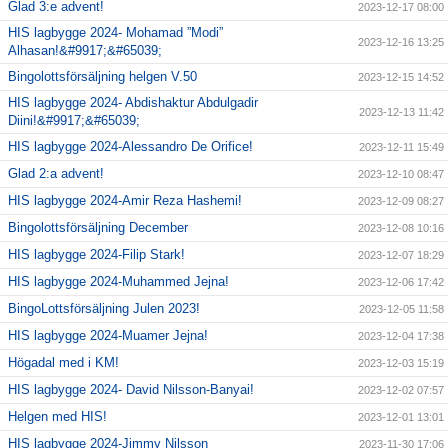
Glad 3:e advent!
2023-12-17 08:00
HIS lagbygge 2024- Mohamad ”Modi”
2023-12-16 13:25
Alhasan!&#9917;&#65039;
Bingolottsförsäljning helgen V.50
2023-12-15 14:52
HIS lagbygge 2024- Abdishaktur Abdulgadir
2023-12-13 11:42
Diini!&#9917;&#65039;
HIS lagbygge 2024-Alessandro De Orifice!
2023-12-11 15:49
Glad 2:a advent!
2023-12-10 08:47
HIS lagbygge 2024-Amir Reza Hashemi!
2023-12-09 08:27
Bingolottsförsäljning December
2023-12-08 10:16
HIS lagbygge 2024-Filip Stark!
2023-12-07 18:29
HIS lagbygge 2024-Muhammed Jejna!
2023-12-06 17:42
BingoLottsförsäljning Julen 2023!
2023-12-05 11:58
HIS lagbygge 2024-Muamer Jejna!
2023-12-04 17:38
Högadal med i KM!
2023-12-03 15:19
HIS lagbygge 2024- David Nilsson-Banyai!
2023-12-02 07:57
Helgen med HIS!
2023-12-01 13:01
HIS lagbygge 2024-Jimmy Nilsson
2023-11-30 17:06