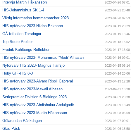
Intervju Martin Håkansson
2023-04-26 07:01
HIS-Johannishus SK 1-4
2023-04-21 20:48
Viktig information hemmamatcher 2023
2023-04-20 07:53
HIS nyförvärv 2023-Niklas Eriksson
2023-04-19 20:29
GÅ-fotbollen Torsdagar
2023-04-19 13:46
Top Score Profiles
2023-04-18 16:52
Fredrik Kohlbergs Reflektion
2023-04-17 16:00
HIS nyförvärv 2023- Mohammad ”Modi” Alhasan
2023-04-16 09:01
Nyförvärv HIS 2023- Magnus Harrsjö
2023-04-15 08:14
Hoby GIF-HIS 8-0
2023-04-14 20:06
HIS nyförvärv 2023-Alvaro Ripoll Cabrera!
2023-04-13 12:28
HIS nyförvärv 2023-Mawali Alhasan
2023-04-11 16:28
Seriepremiär Division 6 Blekinge 2023
2023-04-09 20:38
HIS nyförvärv 2023-Abdishakur Abdulgadir
2023-04-09 18:49
HIS nyförvärv 2023-Martin Håkansson
2023-04-08 06:59
Gölarundan Påskdagen
2023-04-07 09:01
Glad Påsk
2023-04-06 15:50