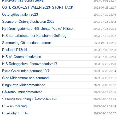
Nyförvärv HIS-Johan Beike!
2023-08-03 12:27
ÖSTERSJÖFESTIVALEN 2023- STORT TACK!
2023-07-23 11:27
Östersjöfestivalen 2023
2023-07-19 12:49
Sponsorer Östersjöfestivalen 2023
2023-07-18 14:42
Ny föreningsdomare HIS- Jonas ”Kiske” Nilsson!
2023-07-13 10:26
HIS samarbetspartner-Karlshamn Golfkrog
2023-07-12 12:02
Summering Gölarundan sommar
2023-07-11 15:31
Poolspel P13/14
2023-07-08 10:58
HIS på Östersjöfestivalen
2023-07-02 20:13
HIS Röbaggekväll ”hemvändarkväll”!
2023-06-26 21:23
Extra Gölarundan sommar 10/7!
2023-06-26 20:34
Glad Midsommar och sommar!
2023-06-22 12:51
BingoLotto Midsommarbingo
2023-06-20 18:02
GÅ-fotboll midsommarfest
2023-06-19 20:00
Säsongsavslutning GÅ-fotbollen 19/6
2023-06-18 12:49
HIS- en förening!
2023-06-17 09:44
HIS-Hoby GIF 1-3
2023-06-16 20:37