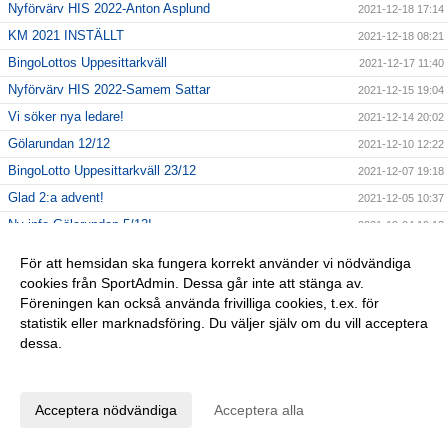
Nyförvärv HIS 2022-Anton Asplund
2021-12-18 17:14
KM 2021 INSTÄLLT
2021-12-18 08:21
BingoLottos Uppesittarkväll
2021-12-17 11:40
Nyförvärv HIS 2022-Samem Sattar
2021-12-15 19:04
Vi söker nya ledare!
2021-12-14 20:02
Gölarundan 12/12
2021-12-10 12:22
BingoLotto Uppesittarkväll 23/12
2021-12-07 19:18
Glad 2:a advent!
2021-12-05 10:37
Ny info Gölarundan 5/12!
2021-12-04 19:13
Förlängning HIS 2022-Mikael Erdtman
2021-12-03 23:13
För att hemsidan ska fungera korrekt använder vi nödvändiga
Ekenbergs Auktioner AB
2021-12-03 09:29
cookies från SportAdmin. Dessa går inte att stänga av.
Föreningen kan också använda frivilliga cookies, t.ex. för
Glad 1:a advent!
2021-11-28 17:42
statistik eller marknadsföring. Du väljer själv om du vill acceptera
Inställd Gölarunda 28/12!!
2021-11-28 09:14
dessa.
Förlängning HIS 2022-Magnus Fairbanks
2021-11-23 17:14
Anpassa dina val
GÅ-fotbollen
2021-11-22 13:32
Acceptera nödvändiga
Acceptera alla
Årsfest HIS 2021
2021-11-21 16:51
Spelarförlängning HIS 2022-Filip Mattsson
2021-11-19 12:07