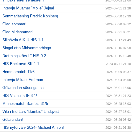
Tillbaks efter semestern
2024-08-05 12:00
Intervju Muamer ”Mojje” Jejna!
2024-07-31 21:28
Sommarläsning Fredrik Kohlberg
2024-06-30 12:39
Glad sommar!
2024-06-28 09:12
Glad Midsommar!
2024-06-21 06:21
Sillhövda AIK U-HIS 1-1
2024-06-17 21:49
BingoLotto Midsommarbingo
2024-06-16 07:50
Drottningskärs IF-HIS 0-2
2024-06-15 15:48
HIS-Backaryd SK 1-1
2024-06-11 21:10
Hemmamatch 11/6
2024-06-09 08:37
Intervju Mikael Erdtman
2024-06-04 08:58
Gölarundan säsongsfinal
2024-06-01 16:06
HIS-Vilshults IF 3-1!
2024-05-31 21:23
Minnesmatch Bambis 31/5
2024-05-28 13:03
Vila i frid Lars ”Bambis” Lindqvist
2024-05-27 15:01
Gölarundan!
2024-05-26 06:42
HIS nyförvärv 2024- Michael Amloh!
2024-05-21 01:30