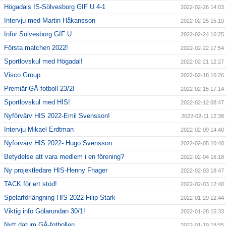
Högadals IS-Sölvesborg GIF U 4-1
2022-02-26 14:03
Intervju med Martin Håkansson
2022-02-25 15:10
Inför Sölvesborg GIF U
2022-02-24 16:25
Första matchen 2022!
2022-02-22 17:54
Sportlovskul med Högadal!
2022-02-21 12:27
Visco Group
2022-02-18 16:26
Premiär GÅ-fotboll 23/2!
2022-02-15 17:14
Sportlovskul med HIS!
2022-02-12 08:47
Nyförvärv HIS 2022-Emil Svensson!
2022-02-11 12:38
Intervju Mikael Erdtman
2022-02-09 14:40
Nyförvärv HIS 2022- Hugo Svensson
2022-02-05 10:40
Betydelse att vara medlem i en förening?
2022-02-04 16:18
Ny projektledare HIS-Henny Fhager
2022-02-03 18:47
TACK för ert stöd!
2022-02-03 12:40
Spelarförlängning HIS 2022-Filip Stark
2022-01-29 12:44
Viktig info Gölarundan 30/1!
2022-01-28 15:33
Nytt datum GÅ-fotbollen
2022-01-19 18:55