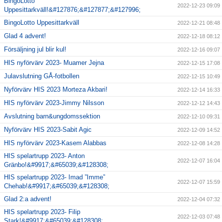
BingoLotto
2022-12-23 09:09
Uppesittarkväll!&#127876;&#127877;&#127996;
BingoLotto Uppesittarkväll
2022-12-21 08:48
Glad 4 advent!
2022-12-18 08:12
Försäljning jul blir kul!
2022-12-16 09:07
HIS nyförvärv 2023- Muamer Jejna
2022-12-15 17:08
Julavslutning GÅ-fotbollen
2022-12-15 10:49
Nyförvärv HIS 2023 Morteza Akbari!
2022-12-14 16:33
HIS nyförvärv 2023-Jimmy Nilsson
2022-12-12 14:43
Avslutning barn&ungdomssektion
2022-12-10 09:31
Nyförvärv HIS 2023-Sabit Agic
2022-12-09 14:52
HIS nyförvärv 2023-Kasem Alabbas
2022-12-08 14:28
HIS spelartrupp 2023- Anton
2022-12-07 16:04
Gränbo!&#9917;&#65039;&#128308;
HIS spelartrupp 2023- Imad ”Imme”
2022-12-07 15:59
Chehab!&#9917;&#65039;&#128308;
Glad 2:a advent!
2022-12-04 07:32
HIS spelartrupp 2023- Filip
2022-12-03 07:48
Stark!&#9917;&#65039;&#128308;