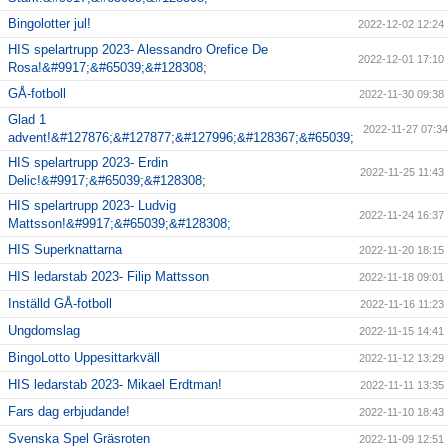
Bingolotter jul!
2022-12-02 12:24
HIS spelartrupp 2023- Alessandro Orefice De
2022-12-01 17:10
Rosa!&#9917;&#65039;&#128308;
GÅ-fotboll
2022-11-30 09:38
Glad 1
2022-11-27 07:34
advent!&#127876;&#127877;&#127996;&#128367;&#65039;
HIS spelartrupp 2023- Erdin
2022-11-25 11:43
Delic!&#9917;&#65039;&#128308;
HIS spelartrupp 2023- Ludvig
2022-11-24 16:37
Mattsson!&#9917;&#65039;&#128308;
HIS Superknattarna
2022-11-20 18:15
HIS ledarstab 2023- Filip Mattsson
2022-11-18 09:01
Inställd GÅ-fotboll
2022-11-16 11:23
Ungdomslag
2022-11-15 14:41
BingoLotto Uppesittarkväll
2022-11-12 13:29
HIS ledarstab 2023- Mikael Erdtman!
2022-11-11 13:35
Fars dag erbjudande!
2022-11-10 18:43
Svenska Spel Gräsroten
2022-11-09 12:51