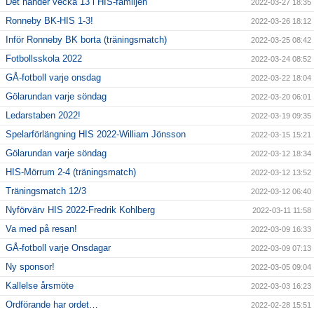
Det händer vecka 13 i HIS-familjen
2022-03-27 18:35
Ronneby BK-HIS 1-3!
2022-03-26 18:12
Inför Ronneby BK borta (träningsmatch)
2022-03-25 08:42
Fotbollsskola 2022
2022-03-24 08:52
GÅ-fotboll varje onsdag
2022-03-22 18:04
Gölarundan varje söndag
2022-03-20 06:01
Ledarstaben 2022!
2022-03-19 09:35
Spelarförlängning HIS 2022-William Jönsson
2022-03-15 15:21
Gölarundan varje söndag
2022-03-12 18:34
HIS-Mörrum 2-4 (träningsmatch)
2022-03-12 13:52
Träningsmatch 12/3
2022-03-12 06:40
Nyförvärv HIS 2022-Fredrik Kohlberg
2022-03-11 11:58
Va med på resan!
2022-03-09 16:33
GÅ-fotboll varje Onsdagar
2022-03-09 07:13
Ny sponsor!
2022-03-05 09:04
Kallelse årsmöte
2022-03-03 16:23
Ordförande har ordet…
2022-02-28 15:51