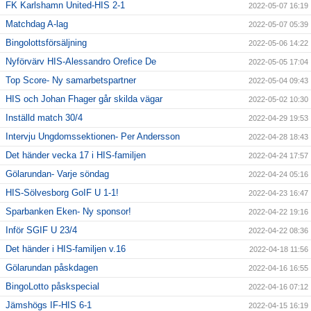
FK Karlshamn United-HIS 2-1
2022-05-07 16:19
Matchdag A-lag
2022-05-07 05:39
Bingolottsförsäljning
2022-05-06 14:22
Nyförvärv HIS-Alessandro Orefice De
2022-05-05 17:04
Top Score- Ny samarbetspartner
2022-05-04 09:43
HIS och Johan Fhager går skilda vägar
2022-05-02 10:30
Inställd match 30/4
2022-04-29 19:53
Intervju Ungdomssektionen- Per Andersson
2022-04-28 18:43
Det händer vecka 17 i HIS-familjen
2022-04-24 17:57
Gölarundan- Varje söndag
2022-04-24 05:16
HIS-Sölvesborg GoIF U 1-1!
2022-04-23 16:47
Sparbanken Eken- Ny sponsor!
2022-04-22 19:16
Inför SGIF U 23/4
2022-04-22 08:36
Det händer i HIS-familjen v.16
2022-04-18 11:56
Gölarundan påskdagen
2022-04-16 16:55
BingoLotto påskspecial
2022-04-16 07:12
Jämshögs IF-HIS 6-1
2022-04-15 16:19