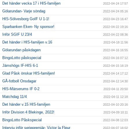
Det händer vecka 17 i HIS-familjen
2022-04-24 17:57
Gölarundan- Varje söndag
2022-04-24 05:16
HIS-Sölvesborg GoIF U 1-1!
2022-04-23 16:47
Sparbanken Eken- Ny sponsor!
2022-04-22 19:16
Inför SGIF U 23/4
2022-04-22 08:36
Det händer i HIS-familjen v.16
2022-04-18 11:56
Gölarundan påskdagen
2022-04-16 16:55
BingoLotto påskspecial
2022-04-16 07:12
Jämshögs IF-HIS 6-1
2022-04-15 16:19
Glad Påsk önskar HIS-familjen!
2022-04-14 17:12
GÅ-fotboll Onsdagar
2022-04-12 14:30
HIS-Märserums IF 0-2
2022-04-11 20:50
Matchdag 11/4
2022-04-11 12:18
Det händer v.15 HIS-familjen
2022-04-10 20:16
Inför Division 4 Blekinge, 2022!
2022-04-09 10:11
BingoLotto Påskspecial
2022-04-08 12:03
Intervju inför seriepremiär- Victor la Fleur
2022-04-07 16:02