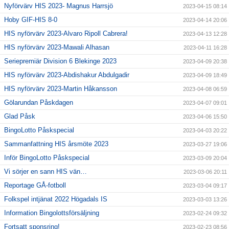
Nyförvärv HIS 2023- Magnus Harrsjö
2023-04-15 08:14
Hoby GIF-HIS 8-0
2023-04-14 20:06
HIS nyförvärv 2023-Alvaro Ripoll Cabrera!
2023-04-13 12:28
HIS nyförvärv 2023-Mawali Alhasan
2023-04-11 16:28
Seriepremiär Division 6 Blekinge 2023
2023-04-09 20:38
HIS nyförvärv 2023-Abdishakur Abdulgadir
2023-04-09 18:49
HIS nyförvärv 2023-Martin Håkansson
2023-04-08 06:59
Gölarundan Påskdagen
2023-04-07 09:01
Glad Påsk
2023-04-06 15:50
BingoLotto Påskspecial
2023-04-03 20:22
Sammanfattning HIS årsmöte 2023
2023-03-27 19:06
Inför BingoLotto Påskspecial
2023-03-09 20:04
Vi sörjer en sann HIS vän…
2023-03-06 20:11
Reportage GÅ-fotboll
2023-03-04 09:17
Folkspel intjänat 2022 Högadals IS
2023-03-03 13:26
Information Bingolottsförsäljning
2023-02-24 09:32
Fortsatt sponsring!
2023-02-23 08:56