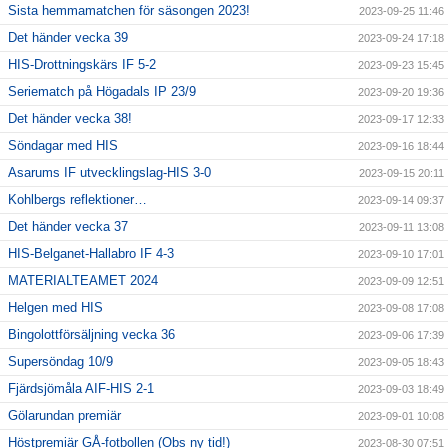
Sista hemmamatchen för säsongen 2023!
2023-09-25 11:46
Det händer vecka 39
2023-09-24 17:18
HIS-Drottningskärs IF 5-2
2023-09-23 15:45
Seriematch på Högadals IP 23/9
2023-09-20 19:36
Det händer vecka 38!
2023-09-17 12:33
Söndagar med HIS
2023-09-16 18:44
Asarums IF utvecklingslag-HIS 3-0
2023-09-15 20:11
Kohlbergs reflektioner…
2023-09-14 09:37
Det händer vecka 37
2023-09-11 13:08
HIS-Belganet-Hallabro IF 4-3
2023-09-10 17:01
MATERIALTEAMET 2024
2023-09-09 12:51
Helgen med HIS
2023-09-08 17:08
Bingolottförsäljning vecka 36
2023-09-06 17:39
Supersöndag 10/9
2023-09-05 18:43
Fjärdsjömåla AIF-HIS 2-1
2023-09-03 18:49
Gölarundan premiär
2023-09-01 10:08
Höstpremiär GÅ-fotbollen (Obs ny tid!)
2023-08-30 07:51