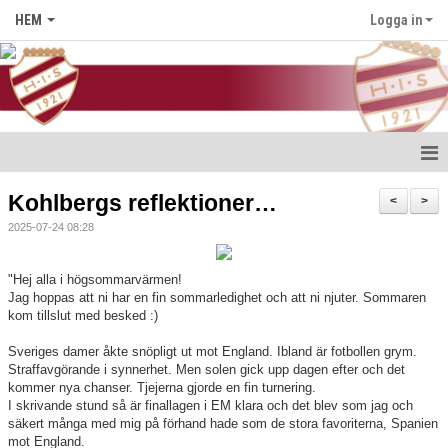
HEM
Logga in
Hem
Kohlbergs reflektioner…
<
>
2025-07-24 08:28
Nyheter
Föreningen
"Hej alla i högsommarvärmen!
Jag hoppas att ni har en fin sommarledighet och att ni njuter. Sommaren
kom tillslut med besked :)
Medlem i HIS
Sveriges damer åkte snöpligt ut mot England. Ibland är fotbollen grym.
Kontakt
Straffavgörande i synnerhet. Men solen gick upp dagen efter och det
kommer nya chanser. Tjejerna gjorde en fin turnering.
I skrivande stund så är finallagen i EM klara och det blev som jag och
Kalender
säkert många med mig på förhand hade som de stora favoriterna, Spanien
mot England.