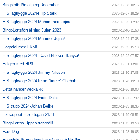
Bingolottsförsäljning December
2023-12-08 10:16
HIS lagbygge 2024-Filip Stark!
2023-12-07 18:29
HIS lagbygge 2024-Muhammed Jejna!
2023-12-06 17:42
BingoLottsförsäljning Julen 2023!
2023-12-05 11:58
HIS lagbygge 2024-Muamer Jejna!
2023-12-04 17:38
Högadal med i KM!
2023-12-03 15:19
HIS lagbygge 2024- David Nilsson-Banyai!
2023-12-02 07:57
Helgen med HIS!
2023-12-01 13:01
HIS lagbygge 2024-Jimmy Nilsson
2023-11-30 17:06
HIS lagbygge 2024-Imad ”Imme” Chehab!
2023-11-28 19:10
Detta händer vecka 48!
2023-11-26 19:08
HIS lagbygge 2024-Erdin Delic
2023-11-24 21:42
HIS trupp 2024-Johan Beike
2023-11-23 18:35
Extraöppet HIS-stugan 21/11
2023-11-19 08:51
BingoLottos Uppesittarkväll!
2023-11-15 13:50
Fars Dag
2023-11-08 19:05
Högadals IS ungdomslag växer och blir fler!