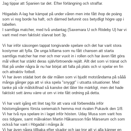
Våra lag
Jag tippar att Spanien tar det. Efter förlängning och straffar.
Matcher
Högadals A-lag har kämpat på under våren men inte fått ihop de poäng
som vi nog borde ha haft, och därmed befunnit oss betydligt högre upp i
tabellen.
Gölarundan
I samtliga matcher, med två undantag (Saxemara U och Rödeby U) har vi
varit med men faktiskt slarvat bort 3p.
Styrelse Högadals IS
Vi har inför säsongen tappat tongivande spelare och det har varit stora
kostymer att fylla. De unga killarna som nu fått chansen att starta
Hyra Klubbstuga
samtliga matcher har mer och mer vuxit in i rollen och har även fått göra
mål vilket har stärkt deras självförtroende rejält. Allt det som vi tränat och
filat på under några år nu har börjat att falla på plats och vi spelar en fin
och attraktiv fotboll.
Vi har även städat bort de där målen som vi bjudit motståndarna på sååå
många gånger pga att vi ska spela "snyggt" i utsatta situationer. Med
tanke på vår målskillnad så kanske det låter lite märkligt, men det hade
faktiskt sett ännu värre ut om vi inte fått ordning på detta.
Vi har varit igång ett litet tag för att vara väl förberedda inför
höstomgångens första seriematch hemma mot rivalen Pukavik
den 1/8
.
Vi har två nya spelare in i laget inför hösten. Uday Musa som varit hos
oss tidigare, samt målvakten Martin Håkansson från Märserum och som
också har varit i Högadal i många år.
Vi har även några tillbaka efter skador och jag tror att vi alla känner en