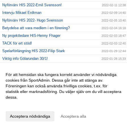
Nyförvärv HIS 2022-Emil Svensson!
2022-02-11 12:38
Intervju Mikael Erdtman
2022-02-09 14:40
Nyförvärv HIS 2022- Hugo Svensson
2022-02-05 10:40
Betydelse att vara medlem i en förening?
2022-02-04 16:18
Ny projektledare HIS-Henny Fhager
2022-02-03 18:47
TACK för ert stöd!
2022-02-03 12:40
Spelarförlängning HIS 2022-Filip Stark
2022-01-29 12:44
Viktig info Gölarundan 30/1!
2022-01-28 15:33
Nytt datum GÅ-fotbollen
2022-01-19 18:55
U-lag uppstart!
För att hemsidan ska fungera korrekt använder vi nödvändiga
2022-01-18 17:31
cookies från SportAdmin. Dessa går inte att stänga av.
Upptaktsträff A-laget 2022!
2022-01-14 18:41
Föreningen kan också använda frivilliga cookies, t.ex. för
Tack våra sponsorer!
2022-01-14 11:30
statistik eller marknadsföring. Du väljer själv om du vill acceptera
Nya restriktioner från 14/1!
dessa.
2022-01-13 14:02
Anpassa dina val
Uppstart 2022
2022-01-12 16:48
BingoLotto säsongsstart!
2022-01-07 11:57
Acceptera nödvändiga
Acceptera alla
Gott Nytt År!
2021-12-31 15:19