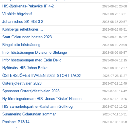
HIS-Björkenäs-Pukaviks IF 4-2
2023-08-25 20:08
Vi sålde högvinst!
2023-08-23 13:21
Johannishus SK-HIS 3-2
2023-08-18 20:57
Kohlbergs reflektioner….
2023-08-16 06:51
Start Gölarundan hösten 2023
2023-08-13 07:22
BingoLotto höstsäsong
2023-08-10 20:09
Inför höstsäsongen Division 6 Blekinge
2023-08-09 09:57
Inför höstsäsongen med Erdin Delic!
2023-08-07 12:15
Nyförvärv HIS-Johan Beike!
2023-08-03 12:27
ÖSTERSJÖFESTIVALEN 2023- STORT TACK!
2023-07-23 11:27
Östersjöfestivalen 2023
2023-07-19 12:49
Sponsorer Östersjöfestivalen 2023
2023-07-18 14:42
Ny föreningsdomare HIS- Jonas ”Kiske” Nilsson!
2023-07-13 10:26
HIS samarbetspartner-Karlshamn Golfkrog
2023-07-12 12:02
Summering Gölarundan sommar
2023-07-11 15:31
Poolspel P13/14
2023-07-08 10:58