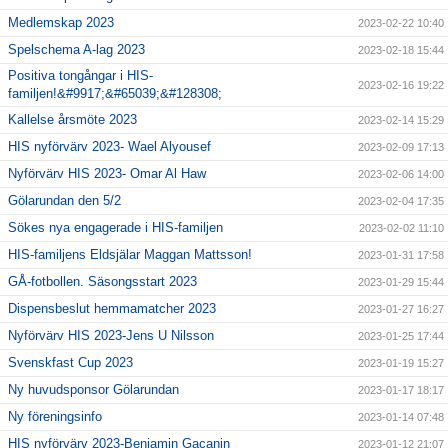
Medlemskap 2023
2023-02-22 10:40
Spelschema A-lag 2023
2023-02-18 15:44
Positiva tongångar i HIS-
2023-02-16 19:22
familjen!&#9917;&#65039;&#128308;
Kallelse årsmöte 2023
2023-02-14 15:29
HIS nyförvärv 2023- Wael Alyousef
2023-02-09 17:13
Nyförvärv HIS 2023- Omar Al Haw
2023-02-06 14:00
Gölarundan den 5/2
2023-02-04 17:35
Sökes nya engagerade i HIS-familjen
2023-02-02 11:10
HIS-familjens Eldsjälar Maggan Mattsson!
2023-01-31 17:58
GÅ-fotbollen. Säsongsstart 2023
2023-01-29 15:44
Dispensbeslut hemmamatcher 2023
2023-01-27 16:27
Nyförvärv HIS 2023-Jens U Nilsson
2023-01-25 17:44
Svenskfast Cup 2023
2023-01-19 15:27
Ny huvudsponsor Gölarundan
2023-01-17 18:17
Ny föreningsinfo
2023-01-14 07:48
HIS nyförvärv 2023-Benjamin Gacanin
2023-01-12 21:07