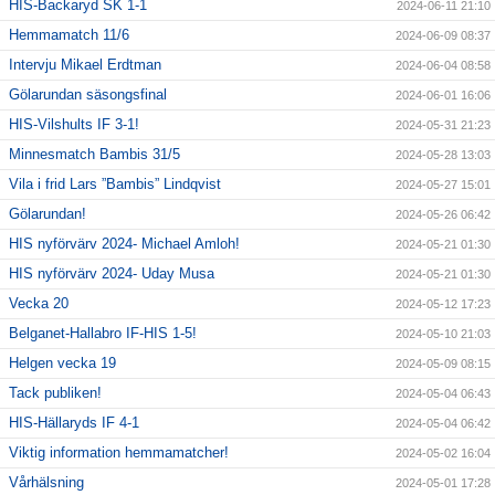
HIS-Backaryd SK 1-1
2024-06-11 21:10
Hemmamatch 11/6
2024-06-09 08:37
Intervju Mikael Erdtman
2024-06-04 08:58
Gölarundan säsongsfinal
2024-06-01 16:06
HIS-Vilshults IF 3-1!
2024-05-31 21:23
Minnesmatch Bambis 31/5
2024-05-28 13:03
Vila i frid Lars ”Bambis” Lindqvist
2024-05-27 15:01
Gölarundan!
2024-05-26 06:42
HIS nyförvärv 2024- Michael Amloh!
2024-05-21 01:30
HIS nyförvärv 2024- Uday Musa
2024-05-21 01:30
Vecka 20
2024-05-12 17:23
Belganet-Hallabro IF-HIS 1-5!
2024-05-10 21:03
Helgen vecka 19
2024-05-09 08:15
Tack publiken!
2024-05-04 06:43
HIS-Hällaryds IF 4-1
2024-05-04 06:42
Viktig information hemmamatcher!
2024-05-02 16:04
Vårhälsning
2024-05-01 17:28