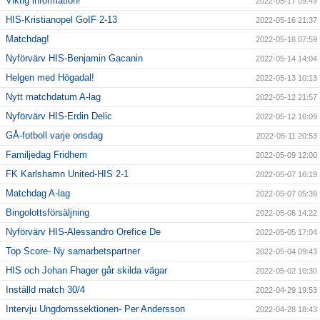
Viktig information!
2022-05-17 09:49
HIS-Kristianopel GoIF 2-13
2022-05-16 21:37
Matchdag!
2022-05-16 07:59
Nyförvärv HIS-Benjamin Gacanin
2022-05-14 14:04
Helgen med Högadal!
2022-05-13 10:13
Nytt matchdatum A-lag
2022-05-12 21:57
Nyförvärv HIS-Erdin Delic
2022-05-12 16:09
GÅ-fotboll varje onsdag
2022-05-11 20:53
Familjedag Fridhem
2022-05-09 12:00
FK Karlshamn United-HIS 2-1
2022-05-07 16:19
Matchdag A-lag
2022-05-07 05:39
Bingolottsförsäljning
2022-05-06 14:22
Nyförvärv HIS-Alessandro Orefice De
2022-05-05 17:04
Top Score- Ny samarbetspartner
2022-05-04 09:43
HIS och Johan Fhager går skilda vägar
2022-05-02 10:30
Inställd match 30/4
2022-04-29 19:53
Intervju Ungdomssektionen- Per Andersson
2022-04-28 18:43