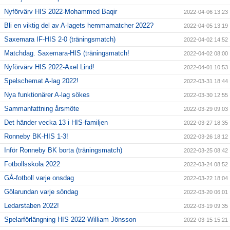
Nyförvärv HIS 2022-Mohammed Baqir
2022-04-06 13:23
Bli en viktig del av A-lagets hemmamatcher 2022?
2022-04-05 13:19
Saxemara IF-HIS 2-0 (träningsmatch)
2022-04-02 14:52
Matchdag. Saxemara-HIS (träningsmatch!
2022-04-02 08:00
Nyförvärv HIS 2022-Axel Lind!
2022-04-01 10:53
Spelschemat A-lag 2022!
2022-03-31 18:44
Nya funktionärer A-lag sökes
2022-03-30 12:55
Sammanfattning årsmöte
2022-03-29 09:03
Det händer vecka 13 i HIS-familjen
2022-03-27 18:35
Ronneby BK-HIS 1-3!
2022-03-26 18:12
Inför Ronneby BK borta (träningsmatch)
2022-03-25 08:42
Fotbollsskola 2022
2022-03-24 08:52
GÅ-fotboll varje onsdag
2022-03-22 18:04
Gölarundan varje söndag
2022-03-20 06:01
Ledarstaben 2022!
2022-03-19 09:35
Spelarförlängning HIS 2022-William Jönsson
2022-03-15 15:21