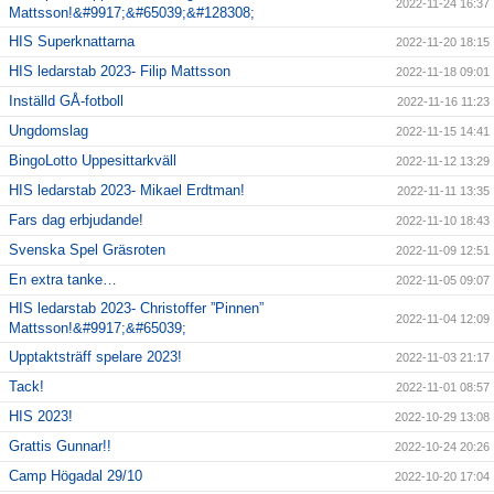
2022-11-24 16:37
Mattsson!&#9917;&#65039;&#128308;
HIS Superknattarna
2022-11-20 18:15
HIS ledarstab 2023- Filip Mattsson
2022-11-18 09:01
Inställd GÅ-fotboll
2022-11-16 11:23
Ungdomslag
2022-11-15 14:41
BingoLotto Uppesittarkväll
2022-11-12 13:29
HIS ledarstab 2023- Mikael Erdtman!
2022-11-11 13:35
Fars dag erbjudande!
2022-11-10 18:43
Svenska Spel Gräsroten
2022-11-09 12:51
En extra tanke…
2022-11-05 09:07
HIS ledarstab 2023- Christoffer ”Pinnen”
2022-11-04 12:09
Mattsson!&#9917;&#65039;
Upptaktsträff spelare 2023!
2022-11-03 21:17
Tack!
2022-11-01 08:57
HIS 2023!
2022-10-29 13:08
Grattis Gunnar!!
2022-10-24 20:26
Camp Högadal 29/10
2022-10-20 17:04