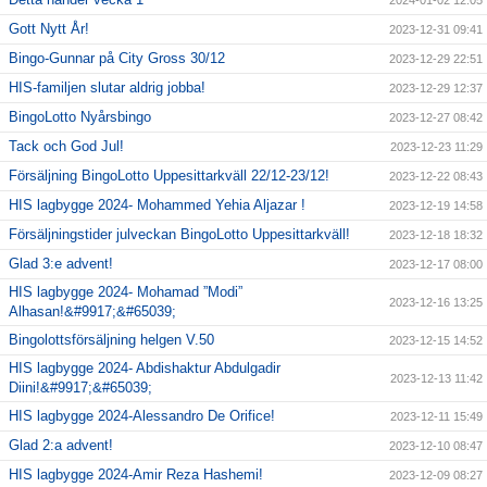
2024-01-02 12:05
Gott Nytt År!
2023-12-31 09:41
Bingo-Gunnar på City Gross 30/12
2023-12-29 22:51
HIS-familjen slutar aldrig jobba!
2023-12-29 12:37
BingoLotto Nyårsbingo
2023-12-27 08:42
Tack och God Jul!
2023-12-23 11:29
Försäljning BingoLotto Uppesittarkväll 22/12-23/12!
2023-12-22 08:43
HIS lagbygge 2024- Mohammed Yehia Aljazar !
2023-12-19 14:58
Försäljningstider julveckan BingoLotto Uppesittarkväll!
2023-12-18 18:32
Glad 3:e advent!
2023-12-17 08:00
HIS lagbygge 2024- Mohamad ”Modi”
2023-12-16 13:25
Alhasan!&#9917;&#65039;
Bingolottsförsäljning helgen V.50
2023-12-15 14:52
HIS lagbygge 2024- Abdishaktur Abdulgadir
2023-12-13 11:42
Diini!&#9917;&#65039;
HIS lagbygge 2024-Alessandro De Orifice!
2023-12-11 15:49
Glad 2:a advent!
2023-12-10 08:47
HIS lagbygge 2024-Amir Reza Hashemi!
2023-12-09 08:27