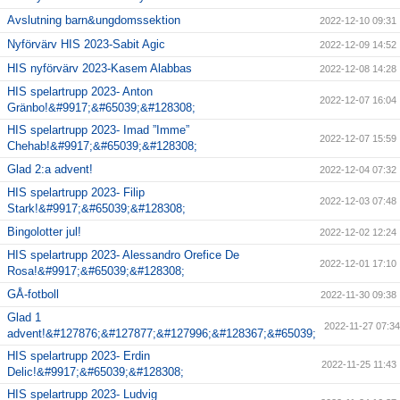
Avslutning barn&ungdomssektion
2022-12-10 09:31
Nyförvärv HIS 2023-Sabit Agic
2022-12-09 14:52
HIS nyförvärv 2023-Kasem Alabbas
2022-12-08 14:28
HIS spelartrupp 2023- Anton
2022-12-07 16:04
Gränbo!&#9917;&#65039;&#128308;
HIS spelartrupp 2023- Imad ”Imme”
2022-12-07 15:59
Chehab!&#9917;&#65039;&#128308;
Glad 2:a advent!
2022-12-04 07:32
HIS spelartrupp 2023- Filip
2022-12-03 07:48
Stark!&#9917;&#65039;&#128308;
Bingolotter jul!
2022-12-02 12:24
HIS spelartrupp 2023- Alessandro Orefice De
2022-12-01 17:10
Rosa!&#9917;&#65039;&#128308;
GÅ-fotboll
2022-11-30 09:38
Glad 1
2022-11-27 07:34
advent!&#127876;&#127877;&#127996;&#128367;&#65039;
HIS spelartrupp 2023- Erdin
2022-11-25 11:43
Delic!&#9917;&#65039;&#128308;
HIS spelartrupp 2023- Ludvig