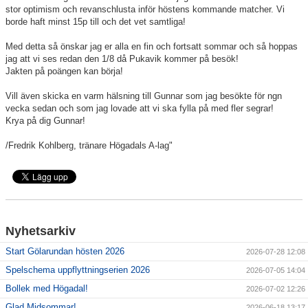
stor optimism och revanschlusta inför höstens kommande matcher. Vi
borde haft minst 15p till och det vet samtliga!
Med detta så önskar jag er alla en fin och fortsatt sommar och så hoppas
jag att vi ses redan
den 1/8
då Pukavik kommer på besök!
Jakten på poängen kan börja!
Vill även skicka en varm hälsning till Gunnar som jag besökte för ngn
vecka sedan och som jag lovade att vi ska fylla på med fler segrar!
Krya på dig Gunnar!
/Fredrik Kohlberg, tränare Högadals A-lag"
Nyhetsarkiv
Start Gölarundan hösten 2026
2026-07-28 12:08
Spelschema uppflyttningserien 2026
2026-07-05 14:04
Bollek med Högadal!
2026-07-02 12:26
Glad Midsommar!
2026-06-18 13:17