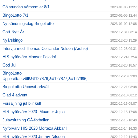
Gölarundan vårpremiär 8/1
2023-01-06 13:27
BingoLotto 7/1
2023-01-05 12:44
Ny sändningsdag BingoLotto
2023-01-02 12:08
Gott Nytt År
2022-12-31 08:14
Nyårsbingo
2022-12-28 13:29
Intervju med Thomas Colliander-Nelson (Archie)
2022-12-26 09:31
HIS nyförvärv Mansor Fajadh!
2022-12-24 07:54
God Jul
2022-12-23 18:57
BingoLotto
2022-12-23 09:09
Uppesittarkväll!&#127876;&#127877;&#127996;
BingoLotto Uppesittarkväll
2022-12-21 08:48
Glad 4 advent!
2022-12-18 08:12
Försäljning jul blir kul!
2022-12-16 09:07
HIS nyförvärv 2023- Muamer Jejna
2022-12-15 17:08
Julavslutning GÅ-fotbollen
2022-12-15 10:49
Nyförvärv HIS 2023 Morteza Akbari!
2022-12-14 16:33
HIS nyförvärv 2023-Jimmy Nilsson
2022-12-12 14:43