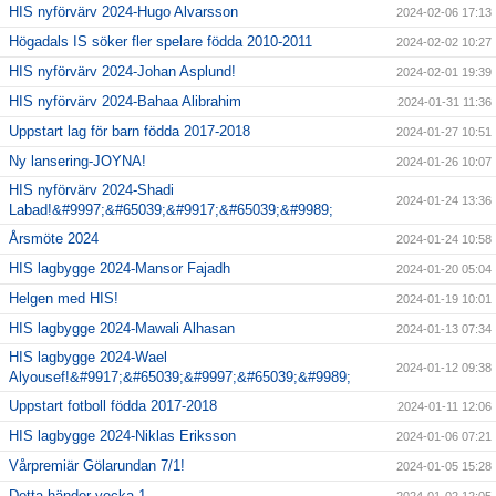
HIS nyförvärv 2024-Hugo Alvarsson
2024-02-06 17:13
Högadals IS söker fler spelare födda 2010-2011
2024-02-02 10:27
HIS nyförvärv 2024-Johan Asplund!
2024-02-01 19:39
HIS nyförvärv 2024-Bahaa Alibrahim
2024-01-31 11:36
Uppstart lag för barn födda 2017-2018
2024-01-27 10:51
Ny lansering-JOYNA!
2024-01-26 10:07
HIS nyförvärv 2024-Shadi
2024-01-24 13:36
Labad!&#9997;&#65039;&#9917;&#65039;&#9989;
Årsmöte 2024
2024-01-24 10:58
HIS lagbygge 2024-Mansor Fajadh
2024-01-20 05:04
Helgen med HIS!
2024-01-19 10:01
HIS lagbygge 2024-Mawali Alhasan
2024-01-13 07:34
HIS lagbygge 2024-Wael
2024-01-12 09:38
Alyousef!&#9917;&#65039;&#9997;&#65039;&#9989;
Uppstart fotboll födda 2017-2018
2024-01-11 12:06
HIS lagbygge 2024-Niklas Eriksson
2024-01-06 07:21
Vårpremiär Gölarundan 7/1!
2024-01-05 15:28
Detta händer vecka 1