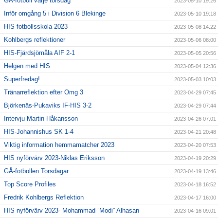
GÅ-fotboll varje torsdag
2023-05-10 19:26
Inför omgång 5 i Division 6 Blekinge
2023-05-10 19:18
HIS fotbollsskola 2023
2023-05-08 14:22
Kohlbergs reflektioner
2023-05-06 08:00
HIS-Fjärdsjömåla AIF 2-1
2023-05-05 20:56
Helgen med HIS
2023-05-04 12:36
Superfredag!
2023-05-03 10:03
Tränarreflektion efter Omg 3
2023-04-29 07:45
Björkenäs-Pukaviks IF-HIS 3-2
2023-04-29 07:44
Intervju Martin Håkansson
2023-04-26 07:01
HIS-Johannishus SK 1-4
2023-04-21 20:48
Viktig information hemmamatcher 2023
2023-04-20 07:53
HIS nyförvärv 2023-Niklas Eriksson
2023-04-19 20:29
GÅ-fotbollen Torsdagar
2023-04-19 13:46
Top Score Profiles
2023-04-18 16:52
Fredrik Kohlbergs Reflektion
2023-04-17 16:00
HIS nyförvärv 2023- Mohammad ”Modi” Alhasan
2023-04-16 09:01