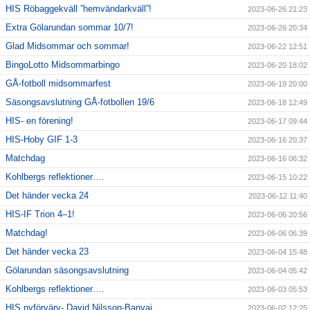
HIS Röbaggekväll ”hemvändarkväll”!
2023-06-26 21:23
Extra Gölarundan sommar 10/7!
2023-06-26 20:34
Glad Midsommar och sommar!
2023-06-22 12:51
BingoLotto Midsommarbingo
2023-06-20 18:02
GÅ-fotboll midsommarfest
2023-06-19 20:00
Säsongsavslutning GÅ-fotbollen 19/6
2023-06-18 12:49
HIS- en förening!
2023-06-17 09:44
HIS-Hoby GIF 1-3
2023-06-16 20:37
Matchdag
2023-06-16 06:32
Kohlbergs reflektioner….
2023-06-15 10:22
Det händer vecka 24
2023-06-12 11:40
HIS-IF Trion 4–1!
2023-06-06 20:56
Matchdag!
2023-06-06 06:39
Det händer vecka 23
2023-06-04 15:48
Gölarundan säsongsavslutning
2023-06-04 05:42
Kohlbergs reflektioner….
2023-06-03 05:53
HIS nyförvärv- David Nilsson-Banyai
2023-06-02 12:25