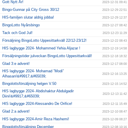
Gott Nytt År!
2023-12-31 09:41
Bingo-Gunnar på City Gross 30/12
2023-12-29 22:51
HIS-familjen slutar aldrig jobba!
2023-12-29 12:37
BingoLotto Nyårsbingo
2023-12-27 08:42
Tack och God Jul!
2023-12-23 11:29
Försäljning BingoLotto Uppesittarkväll 22/12-23/12!
2023-12-22 08:43
HIS lagbygge 2024- Mohammed Yehia Aljazar !
2023-12-19 14:58
Försäljningstider julveckan BingoLotto Uppesittarkväll!
2023-12-18 18:32
Glad 3:e advent!
2023-12-17 08:00
HIS lagbygge 2024- Mohamad ”Modi”
2023-12-16 13:25
Alhasan!&#9917;&#65039;
Bingolottsförsäljning helgen V.50
2023-12-15 14:52
HIS lagbygge 2024- Abdishaktur Abdulgadir
2023-12-13 11:42
Diini!&#9917;&#65039;
HIS lagbygge 2024-Alessandro De Orifice!
2023-12-11 15:49
Glad 2:a advent!
2023-12-10 08:47
HIS lagbygge 2024-Amir Reza Hashemi!
2023-12-09 08:27
Bingolottsförsäljning December
2023-12-08 10:16