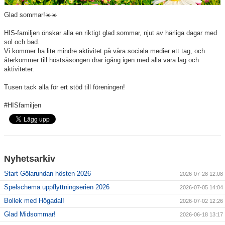
Våra lag
Glad sommar!
☀️☀️
Matcher
HIS-familjen önskar alla en riktigt glad sommar, njut av härliga dagar med
sol och bad.
Gölarundan
Vi kommer ha lite mindre aktivitet på våra sociala medier ett tag, och
återkommer till höstsäsongen drar igång igen med alla våra lag och
Styrelse Högadals IS
aktiviteter.
Tusen tack alla för ert stöd till föreningen!
Hyra Klubbstuga
#HISfamiljen
Nyhetsarkiv
Start Gölarundan hösten 2026
2026-07-28 12:08
Spelschema uppflyttningserien 2026
2026-07-05 14:04
Bollek med Högadal!
2026-07-02 12:26
Glad Midsommar!
2026-06-18 13:17