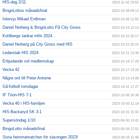
HIS-dag 2/11
2023-11-02 19:52
BingoLottos månadsfinal
2023-10-28 09:13
Intervju Mikael Erdtman
2023-10-26 12:55
Daniel Norberg & BingoLotto På City Gross
2023-10-24 12:13
Kohlbergs tankar inför 2024…
2023-10-22 20:17
Daniel Norberg på City Gross med HIS
2023-10-22 20:15
Ledarstab HIS 2024
2023-10-21 13:39
Erbjudande vid medlemskap
2023-10-19 17:29
Vecka 42
2023-10-17 13:18
Några ord till Peter Antoine
2023-10-13 14:08
Gå-fotboll torsdagar
2023-10-11 17:27
IF Trion-HIS 7-1
2023-10-08 16:38
Vecka 40 i HIS-familjen
2023-10-03 11:19
HIS-Backaryd SK 3-1
2023-10-01 15:42
Supersöndag 1/10
2023-09-30 13:41
BingoLotto månadsfinal
2023-09-28 17:01
Sista hemmamatchen för säsongen 2023!
2023-09-25 11:46