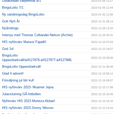
Gölarundan vårpremiär 8/1
2023-01-06 13:27
BingoLotto 7/1
2023-01-05 12:44
Ny sändningsdag BingoLotto
2023-01-02 12:08
Gott Nytt År
2022-12-31 08:14
Nyårsbingo
2022-12-28 13:29
Intervju med Thomas Colliander-Nelson (Archie)
2022-12-26 09:31
HIS nyförvärv Mansor Fajadh!
2022-12-24 07:54
God Jul
2022-12-23 18:57
BingoLotto
2022-12-23 09:09
Uppesittarkväll!&#127876;&#127877;&#127996;
BingoLotto Uppesittarkväll
2022-12-21 08:48
Glad 4 advent!
2022-12-18 08:12
Försäljning jul blir kul!
2022-12-16 09:07
HIS nyförvärv 2023- Muamer Jejna
2022-12-15 17:08
Julavslutning GÅ-fotbollen
2022-12-15 10:49
Nyförvärv HIS 2023 Morteza Akbari!
2022-12-14 16:33
HIS nyförvärv 2023-Jimmy Nilsson
2022-12-12 14:43