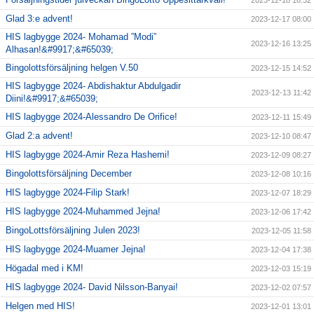
Glad 3:e advent!
2023-12-17 08:00
HIS lagbygge 2024- Mohamad ”Modi”
2023-12-16 13:25
Alhasan!&#9917;&#65039;
Bingolottsförsäljning helgen V.50
2023-12-15 14:52
HIS lagbygge 2024- Abdishaktur Abdulgadir
2023-12-13 11:42
Diini!&#9917;&#65039;
HIS lagbygge 2024-Alessandro De Orifice!
2023-12-11 15:49
Glad 2:a advent!
2023-12-10 08:47
HIS lagbygge 2024-Amir Reza Hashemi!
2023-12-09 08:27
Bingolottsförsäljning December
2023-12-08 10:16
HIS lagbygge 2024-Filip Stark!
2023-12-07 18:29
HIS lagbygge 2024-Muhammed Jejna!
2023-12-06 17:42
BingoLottsförsäljning Julen 2023!
2023-12-05 11:58
HIS lagbygge 2024-Muamer Jejna!
2023-12-04 17:38
Högadal med i KM!
2023-12-03 15:19
HIS lagbygge 2024- David Nilsson-Banyai!
2023-12-02 07:57
Helgen med HIS!
2023-12-01 13:01