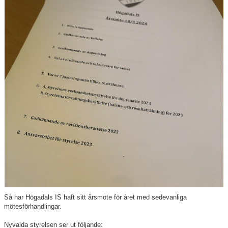
Våra lag
Matcher
Gölarundan
Styrelse Högadals IS
Hyra Klubbstuga
Så har Högadals IS haft sitt årsmöte för året med sedevanliga
mötesförhandlingar.
Nyvalda styrelsen ser ut följande: