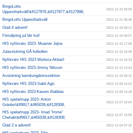
BingoLotto
2022-12-23 09:09
Uppesittarkväll!&#127876;&#127877;&#127996;
BingoLotto Uppesittarkväll
2022-12-21 08:48
Glad 4 advent!
2022-12-18 08:12
Försäljning jul blir kul!
2022-12-16 09:07
HIS nyförvärv 2023- Muamer Jejna
2022-12-15 17:08
Julavslutning GÅ-fotbollen
2022-12-15 10:49
Nyförvärv HIS 2023 Morteza Akbari!
2022-12-14 16:33
HIS nyförvärv 2023-Jimmy Nilsson
2022-12-12 14:43
Avslutning barn&ungdomssektion
2022-12-10 09:31
Nyförvärv HIS 2023-Sabit Agic
2022-12-09 14:52
HIS nyförvärv 2023-Kasem Alabbas
2022-12-08 14:28
HIS spelartrupp 2023- Anton
2022-12-07 16:04
Gränbo!&#9917;&#65039;&#128308;
HIS spelartrupp 2023- Imad ”Imme”
2022-12-07 15:59
Chehab!&#9917;&#65039;&#128308;
Glad 2:a advent!
2022-12-04 07:32
HIS spelartrupp 2023- Filip