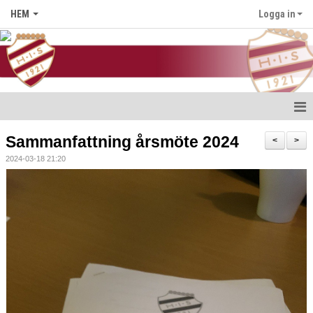
HEM
Logga in
Hem
Sammanfattning årsmöte 2024
<
>
2024-03-18 21:20
Nyheter
Föreningen
Medlem i HIS
Kontakt
Kalender