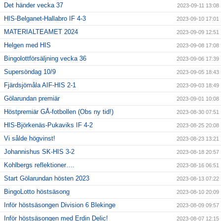
Det händer vecka 37
2023-09-11 13:08
HIS-Belganet-Hallabro IF 4-3
2023-09-10 17:01
MATERIALTEAMET 2024
2023-09-09 12:51
Helgen med HIS
2023-09-08 17:08
Bingolottförsäljning vecka 36
2023-09-06 17:39
Supersöndag 10/9
2023-09-05 18:43
Fjärdsjömåla AIF-HIS 2-1
2023-09-03 18:49
Gölarundan premiär
2023-09-01 10:08
Höstpremiär GÅ-fotbollen (Obs ny tid!)
2023-08-30 07:51
HIS-Björkenäs-Pukaviks IF 4-2
2023-08-25 20:08
Vi sålde högvinst!
2023-08-23 13:21
Johannishus SK-HIS 3-2
2023-08-18 20:57
Kohlbergs reflektioner….
2023-08-16 06:51
Start Gölarundan hösten 2023
2023-08-13 07:22
BingoLotto höstsäsong
2023-08-10 20:09
Inför höstsäsongen Division 6 Blekinge
2023-08-09 09:57
Inför höstsäsongen med Erdin Delic!
2023-08-07 12:15