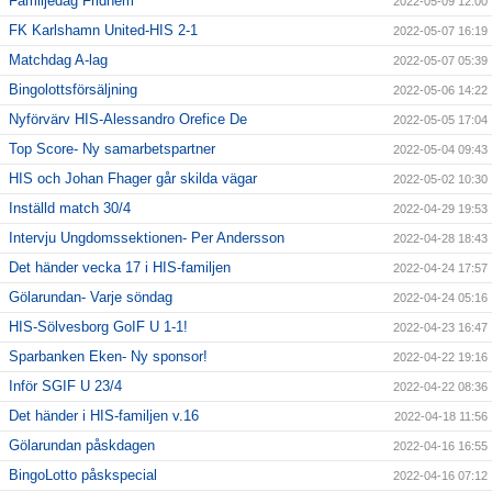
Familjedag Fridhem
2022-05-09 12:00
FK Karlshamn United-HIS 2-1
2022-05-07 16:19
Matchdag A-lag
2022-05-07 05:39
Bingolottsförsäljning
2022-05-06 14:22
Nyförvärv HIS-Alessandro Orefice De
2022-05-05 17:04
Top Score- Ny samarbetspartner
2022-05-04 09:43
HIS och Johan Fhager går skilda vägar
2022-05-02 10:30
Inställd match 30/4
2022-04-29 19:53
Intervju Ungdomssektionen- Per Andersson
2022-04-28 18:43
Det händer vecka 17 i HIS-familjen
2022-04-24 17:57
Gölarundan- Varje söndag
2022-04-24 05:16
HIS-Sölvesborg GoIF U 1-1!
2022-04-23 16:47
Sparbanken Eken- Ny sponsor!
2022-04-22 19:16
Inför SGIF U 23/4
2022-04-22 08:36
Det händer i HIS-familjen v.16
2022-04-18 11:56
Gölarundan påskdagen
2022-04-16 16:55
BingoLotto påskspecial
2022-04-16 07:12