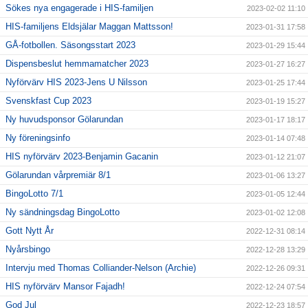
Sökes nya engagerade i HIS-familjen
2023-02-02 11:10
HIS-familjens Eldsjälar Maggan Mattsson!
2023-01-31 17:58
GÅ-fotbollen. Säsongsstart 2023
2023-01-29 15:44
Dispensbeslut hemmamatcher 2023
2023-01-27 16:27
Nyförvärv HIS 2023-Jens U Nilsson
2023-01-25 17:44
Svenskfast Cup 2023
2023-01-19 15:27
Ny huvudsponsor Gölarundan
2023-01-17 18:17
Ny föreningsinfo
2023-01-14 07:48
HIS nyförvärv 2023-Benjamin Gacanin
2023-01-12 21:07
Gölarundan vårpremiär 8/1
2023-01-06 13:27
BingoLotto 7/1
2023-01-05 12:44
Ny sändningsdag BingoLotto
2023-01-02 12:08
Gott Nytt År
2022-12-31 08:14
Nyårsbingo
2022-12-28 13:29
Intervju med Thomas Colliander-Nelson (Archie)
2022-12-26 09:31
HIS nyförvärv Mansor Fajadh!
2022-12-24 07:54
God Jul
2022-12-23 18:57