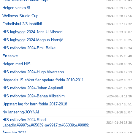
Helgen vecka 9!
2024-02-29 12:25
Wellness Studio Cup
2024-02-28 17:56
Fotbollskul 2/3 inställd!
2024-02-27 17:32
HIS lagbygge 2024-Jens U Nilsson!
2024-02-23 06:07
HIS lagbygge 2024-Magnus Harrsjö
2024-02-21 10:25
HIS nyförvärv 2024-Emil Beike
2024-02-16 19:34
En tanke….
2024-02-15 15:48
Helgen med HIS
2024-02-08 16:35
HIS nyförvärv 2024-Hugo Alvarsson
2024-02-06 17:13
Högadals IS söker fler spelare födda 2010-2011
2024-02-02 10:27
HIS nyförvärv 2024-Johan Asplund!
2024-02-01 19:39
HIS nyförvärv 2024-Bahaa Alibrahim
2024-01-31 11:36
Uppstart lag för barn födda 2017-2018
2024-01-27 10:51
Ny lansering-JOYNA!
2024-01-26 10:07
HIS nyförvärv 2024-Shadi
2024-01-24 13:36
Labad!&#9997;&#65039;&#9917;&#65039;&#9989;
Årsmöte 2024
2024-01-24 10:58