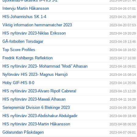
Björkenäs-Pukaviks IF-HIS 3-2
2023-04-29 07:44
Intervju Martin Håkansson
2023-04-26 07:01
HIS-Johannishus SK 1-4
2023-04-21 20:48
Viktig information hemmamatcher 2023
2023-04-20 07:53
HIS nyförvärv 2023-Niklas Eriksson
2023-04-19 20:29
GÅ-fotbollen Torsdagar
2023-04-19 13:46
Top Score Profiles
2023-04-18 16:52
Fredrik Kohlbergs Reflektion
2023-04-17 16:00
HIS nyförvärv 2023- Mohammad ”Modi” Alhasan
2023-04-16 09:01
Nyförvärv HIS 2023- Magnus Harrsjö
2023-04-15 08:14
Hoby GIF-HIS 8-0
2023-04-14 20:06
HIS nyförvärv 2023-Alvaro Ripoll Cabrera!
2023-04-13 12:28
HIS nyförvärv 2023-Mawali Alhasan
2023-04-11 16:28
Seriepremiär Division 6 Blekinge 2023
2023-04-09 20:38
HIS nyförvärv 2023-Abdishakur Abdulgadir
2023-04-09 18:49
HIS nyförvärv 2023-Martin Håkansson
2023-04-08 06:59
Gölarundan Påskdagen
2023-04-07 09:01