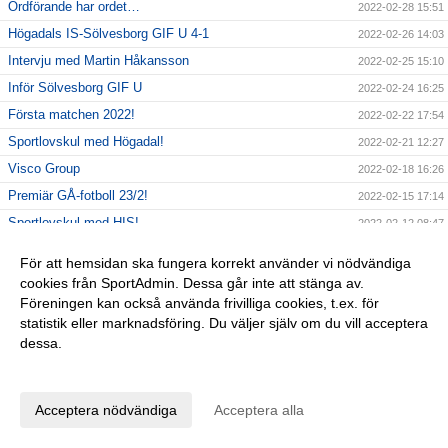
Ordförande har ordet…
2022-02-28 15:51
Högadals IS-Sölvesborg GIF U 4-1
2022-02-26 14:03
Intervju med Martin Håkansson
2022-02-25 15:10
Inför Sölvesborg GIF U
2022-02-24 16:25
Första matchen 2022!
2022-02-22 17:54
Sportlovskul med Högadal!
2022-02-21 12:27
Visco Group
2022-02-18 16:26
Premiär GÅ-fotboll 23/2!
2022-02-15 17:14
Sportlovskul med HIS!
2022-02-12 08:47
Nyförvärv HIS 2022-Emil Svensson!
2022-02-11 12:38
För att hemsidan ska fungera korrekt använder vi nödvändiga
Intervju Mikael Erdtman
2022-02-09 14:40
cookies från SportAdmin. Dessa går inte att stänga av.
Föreningen kan också använda frivilliga cookies, t.ex. för
Nyförvärv HIS 2022- Hugo Svensson
2022-02-05 10:40
statistik eller marknadsföring. Du väljer själv om du vill acceptera
Betydelse att vara medlem i en förening?
2022-02-04 16:18
dessa.
Ny projektledare HIS-Henny Fhager
2022-02-03 18:47
Anpassa dina val
TACK för ert stöd!
2022-02-03 12:40
Acceptera nödvändiga
Acceptera alla
Spelarförlängning HIS 2022-Filip Stark
2022-01-29 12:44
Viktig info Gölarundan 30/1!
2022-01-28 15:33