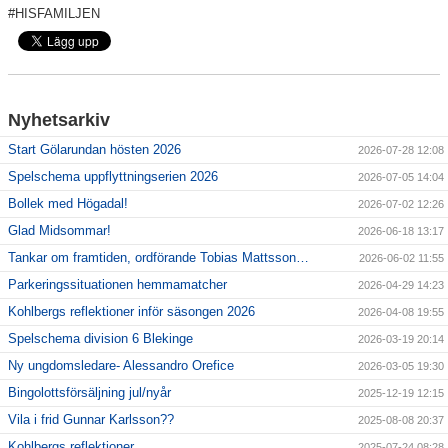
#HISFAMILJEN
Nyhetsarkiv
Start Gölarundan hösten 2026
2026-07-28 12:08
Spelschema uppflyttningserien 2026
2026-07-05 14:04
Bollek med Högadal!
2026-07-02 12:26
Glad Midsommar!
2026-06-18 13:17
Tankar om framtiden, ordförande Tobias Mattsson…
2026-06-02 11:55
Parkeringssituationen hemmamatcher
2026-04-29 14:23
Kohlbergs reflektioner inför säsongen 2026
2026-04-08 19:55
Spelschema division 6 Blekinge
2026-03-19 20:14
Ny ungdomsledare- Alessandro Orefice
2026-03-05 19:30
Bingolottsförsäljning jul/nyår
2025-12-19 12:15
Vila i frid Gunnar Karlsson??
2025-08-08 20:37
Kohlbergs reflektioner…
2025-07-24 08:28