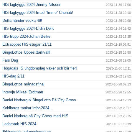
HIS lagbygge 2024-Jimmy Nilsson
2023-11-30 17:06
HIS lagbygge 2024-Imad ”Imme” Chehab!
2023-11-28 19:10
Detta händer vecka 48!
2023-11-26 19:08
HIS lagbygge 2024-Erdin Delic
2023-11-24 21:42
HIS trupp 2024-Johan Beike
2023-11-23 18:35
Extraöppet HIS-stugan 21/11
2023-11-19 08:51
BingoLottos Uppesittarkväll!
2023-11-15 13:50
Fars Dag
2023-11-08 19:05
Högadals IS ungdomslag växer och blir fler!
2023-11-05 12:11
HIS-dag 2/11
2023-11-02 19:52
BingoLottos månadsfinal
2023-10-28 09:13
Intervju Mikael Erdtman
2023-10-26 12:55
Daniel Norberg & BingoLotto På City Gross
2023-10-24 12:13
Kohlbergs tankar inför 2024…
2023-10-22 20:17
Daniel Norberg på City Gross med HIS
2023-10-22 20:15
Ledarstab HIS 2024
2023-10-21 13:39
Erbjudande vid medlemskap
2023-10-19 17:29