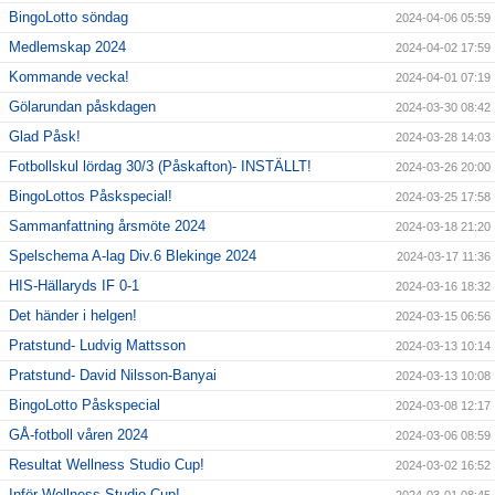
BingoLotto söndag
2024-04-06 05:59
Medlemskap 2024
2024-04-02 17:59
Kommande vecka!
2024-04-01 07:19
Gölarundan påskdagen
2024-03-30 08:42
Glad Påsk!
2024-03-28 14:03
Fotbollskul lördag 30/3 (Påskafton)- INSTÄLLT!
2024-03-26 20:00
BingoLottos Påskspecial!
2024-03-25 17:58
Sammanfattning årsmöte 2024
2024-03-18 21:20
Spelschema A-lag Div.6 Blekinge 2024
2024-03-17 11:36
HIS-Hällaryds IF 0-1
2024-03-16 18:32
Det händer i helgen!
2024-03-15 06:56
Pratstund- Ludvig Mattsson
2024-03-13 10:14
Pratstund- David Nilsson-Banyai
2024-03-13 10:08
BingoLotto Påskspecial
2024-03-08 12:17
GÅ-fotboll våren 2024
2024-03-06 08:59
Resultat Wellness Studio Cup!
2024-03-02 16:52
Inför Wellness Studio Cup!
2024-03-01 08:45