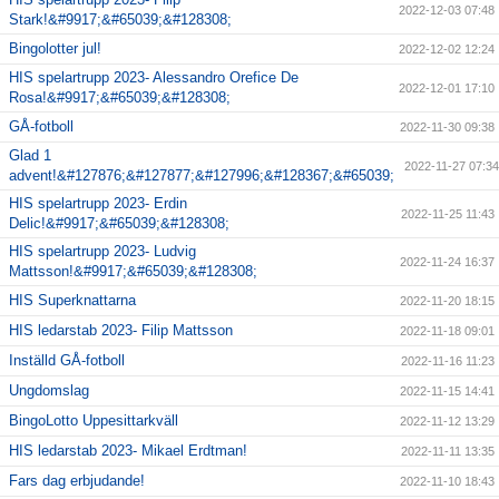
2022-12-03 07:48
Stark!&#9917;&#65039;&#128308;
Bingolotter jul!
2022-12-02 12:24
HIS spelartrupp 2023- Alessandro Orefice De
2022-12-01 17:10
Rosa!&#9917;&#65039;&#128308;
GÅ-fotboll
2022-11-30 09:38
Glad 1
2022-11-27 07:34
advent!&#127876;&#127877;&#127996;&#128367;&#65039;
HIS spelartrupp 2023- Erdin
2022-11-25 11:43
Delic!&#9917;&#65039;&#128308;
HIS spelartrupp 2023- Ludvig
2022-11-24 16:37
Mattsson!&#9917;&#65039;&#128308;
HIS Superknattarna
2022-11-20 18:15
HIS ledarstab 2023- Filip Mattsson
2022-11-18 09:01
Inställd GÅ-fotboll
2022-11-16 11:23
Ungdomslag
2022-11-15 14:41
BingoLotto Uppesittarkväll
2022-11-12 13:29
HIS ledarstab 2023- Mikael Erdtman!
2022-11-11 13:35
Fars dag erbjudande!
2022-11-10 18:43