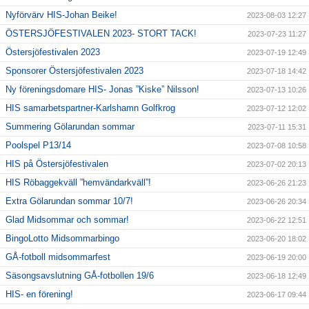
Nyförvärv HIS-Johan Beike!
2023-08-03 12:27
ÖSTERSJÖFESTIVALEN 2023- STORT TACK!
2023-07-23 11:27
Östersjöfestivalen 2023
2023-07-19 12:49
Sponsorer Östersjöfestivalen 2023
2023-07-18 14:42
Ny föreningsdomare HIS- Jonas ”Kiske” Nilsson!
2023-07-13 10:26
HIS samarbetspartner-Karlshamn Golfkrog
2023-07-12 12:02
Summering Gölarundan sommar
2023-07-11 15:31
Poolspel P13/14
2023-07-08 10:58
HIS på Östersjöfestivalen
2023-07-02 20:13
HIS Röbaggekväll ”hemvändarkväll”!
2023-06-26 21:23
Extra Gölarundan sommar 10/7!
2023-06-26 20:34
Glad Midsommar och sommar!
2023-06-22 12:51
BingoLotto Midsommarbingo
2023-06-20 18:02
GÅ-fotboll midsommarfest
2023-06-19 20:00
Säsongsavslutning GÅ-fotbollen 19/6
2023-06-18 12:49
HIS- en förening!
2023-06-17 09:44