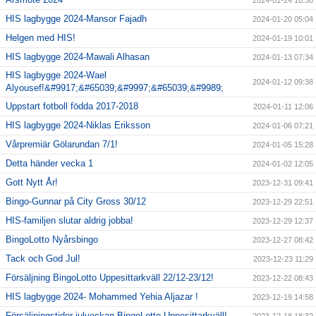
HIS lagbygge 2024-Mansor Fajadh
2024-01-20 05:04
Helgen med HIS!
2024-01-19 10:01
HIS lagbygge 2024-Mawali Alhasan
2024-01-13 07:34
HIS lagbygge 2024-Wael
2024-01-12 09:38
Alyousef!&#9917;&#65039;&#9997;&#65039;&#9989;
Uppstart fotboll födda 2017-2018
2024-01-11 12:06
HIS lagbygge 2024-Niklas Eriksson
2024-01-06 07:21
Vårpremiär Gölarundan 7/1!
2024-01-05 15:28
Detta händer vecka 1
2024-01-02 12:05
Gott Nytt År!
2023-12-31 09:41
Bingo-Gunnar på City Gross 30/12
2023-12-29 22:51
HIS-familjen slutar aldrig jobba!
2023-12-29 12:37
BingoLotto Nyårsbingo
2023-12-27 08:42
Tack och God Jul!
2023-12-23 11:29
Försäljning BingoLotto Uppesittarkväll 22/12-23/12!
2023-12-22 08:43
HIS lagbygge 2024- Mohammed Yehia Aljazar !
2023-12-19 14:58
Försäljningstider julveckan BingoLotto Uppesittarkväll!
2023-12-18 18:32