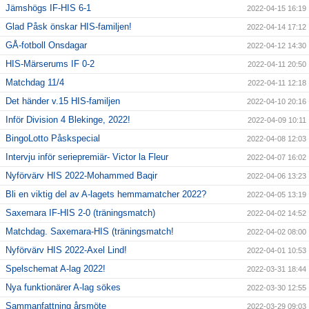
Jämshögs IF-HIS 6-1
2022-04-15 16:19
Glad Påsk önskar HIS-familjen!
2022-04-14 17:12
GÅ-fotboll Onsdagar
2022-04-12 14:30
HIS-Märserums IF 0-2
2022-04-11 20:50
Matchdag 11/4
2022-04-11 12:18
Det händer v.15 HIS-familjen
2022-04-10 20:16
Inför Division 4 Blekinge, 2022!
2022-04-09 10:11
BingoLotto Påskspecial
2022-04-08 12:03
Intervju inför seriepremiär- Victor la Fleur
2022-04-07 16:02
Nyförvärv HIS 2022-Mohammed Baqir
2022-04-06 13:23
Bli en viktig del av A-lagets hemmamatcher 2022?
2022-04-05 13:19
Saxemara IF-HIS 2-0 (träningsmatch)
2022-04-02 14:52
Matchdag. Saxemara-HIS (träningsmatch!
2022-04-02 08:00
Nyförvärv HIS 2022-Axel Lind!
2022-04-01 10:53
Spelschemat A-lag 2022!
2022-03-31 18:44
Nya funktionärer A-lag sökes
2022-03-30 12:55
Sammanfattning årsmöte
2022-03-29 09:03