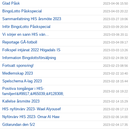
Glad Påsk
2023-04-06 15:50
BingoLotto Påskspecial
2023-04-03 20:22
Sammanfattning HIS årsmöte 2023
2023-03-27 19:06
Inför BingoLotto Påskspecial
2023-03-09 20:04
Vi sörjer en sann HIS vän…
2023-03-06 20:11
Reportage GÅ-fotboll
2023-03-04 09:17
Folkspel intjänat 2022 Högadals IS
2023-03-03 13:26
Information Bingolottsförsäljning
2023-02-24 09:32
Fortsatt sponsring!
2023-02-23 08:56
Medlemskap 2023
2023-02-22 10:40
Spelschema A-lag 2023
2023-02-18 15:44
Positiva tongångar i HIS-
2023-02-16 19:22
familjen!&#9917;&#65039;&#128308;
Kallelse årsmöte 2023
2023-02-14 15:29
HIS nyförvärv 2023- Wael Alyousef
2023-02-09 17:13
Nyförvärv HIS 2023- Omar Al Haw
2023-02-06 14:00
Gölarundan den 5/2
2023-02-04 17:35