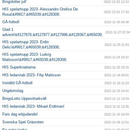
Bingolotter jul!
2022-12-02 12:24
HIS spelartrupp 2023- Alessandro Orefice De
2022-12-01 17:10
Rosa!&#9917;&#65039;&#128308;
GÅ-fotboll
2022-11-30 09:38
Glad 1
2022-11-27 07:34
advent!&#127876;&#127877;&#127996;&#128367;&#65039;
HIS spelartrupp 2023- Erdin
2022-11-25 11:43
Delic!&#9917;&#65039;&#128308;
HIS spelartrupp 2023- Ludvig
2022-11-24 16:37
Mattsson!&#9917;&#65039;&#128308;
HIS Superknattarna
2022-11-20 18:15
HIS ledarstab 2023- Filip Mattsson
2022-11-18 09:01
Inställd GÅ-fotboll
2022-11-16 11:23
Ungdomslag
2022-11-15 14:41
BingoLotto Uppesittarkväll
2022-11-12 13:29
HIS ledarstab 2023- Mikael Erdtman!
2022-11-11 13:35
Fars dag erbjudande!
2022-11-10 18:43
Svenska Spel Gräsroten
2022-11-09 12:51
En extra tanke…