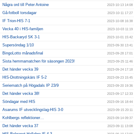
Några ord till Peter Antoine
2023-10-13 14:08
Gå-fotboll torsdagar
2023-10-11 17:27
IF Trion-HIS 7-1
2023-10-08 16:38
Vecka 40 i HIS-familjen
2023-10-03 11:19
HIS-Backaryd SK 3-1
2023-10-01 15:42
Supersöndag 1/10
2023-09-30 13:41
BingoLotto månadsfinal
2023-09-28 17:01
Sista hemmamatchen för säsongen 2023!
2023-09-25 11:46
Det händer vecka 39
2023-09-24 17:18
HIS-Drottningskärs IF 5-2
2023-09-23 15:45
Seriematch på Högadals IP 23/9
2023-09-20 19:36
Det händer vecka 38!
2023-09-17 12:33
Söndagar med HIS
2023-09-16 18:44
Asarums IF utvecklingslag-HIS 3-0
2023-09-15 20:11
Kohlbergs reflektioner…
2023-09-14 09:37
Det händer vecka 37
2023-09-11 13:08
HIS-Belganet-Hallabro IF 4-3