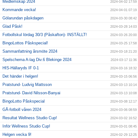
Medlemskap 2024
2024-04-02 17:59
Kommande vecka!
2024-04-01 07:19
Gölarundan påskdagen
2024-03-30 08:42
Glad Påsk!
2024-03-28 14:03
Fotbollskul lördag 30/3 (Påskafton)- INSTÄLLT!
2024-03-26 20:00
BingoLottos Påskspecial!
2024-03-25 17:58
Sammanfattning årsmöte 2024
2024-03-18 21:20
Spelschema A-lag Div.6 Blekinge 2024
2024-03-17 11:36
HIS-Hällaryds IF 0-1
2024-03-16 18:32
Det händer i helgen!
2024-03-15 06:56
Pratstund- Ludvig Mattsson
2024-03-13 10:14
Pratstund- David Nilsson-Banyai
2024-03-13 10:08
BingoLotto Påskspecial
2024-03-08 12:17
GÅ-fotboll våren 2024
2024-03-06 08:59
Resultat Wellness Studio Cup!
2024-03-02 16:52
Inför Wellness Studio Cup!
2024-03-01 08:45
Helgen vecka 9!
2024-02-29 12:25