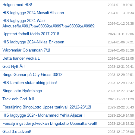
Helgen med HIS!
2024-01-19 10:01
HIS lagbygge 2024-Mawali Alhasan
2024-01-13 07:34
HIS lagbygge 2024-Wael
2024-01-12 09:38
Alyousef!&#9917;&#65039;&#9997;&#65039;&#9989;
Uppstart fotboll födda 2017-2018
2024-01-11 12:06
HIS lagbygge 2024-Niklas Eriksson
2024-01-06 07:21
Vårpremiär Gölarundan 7/1!
2024-01-05 15:28
Detta händer vecka 1
2024-01-02 12:05
Gott Nytt År!
2023-12-31 09:41
Bingo-Gunnar på City Gross 30/12
2023-12-29 22:51
HIS-familjen slutar aldrig jobba!
2023-12-29 12:37
BingoLotto Nyårsbingo
2023-12-27 08:42
Tack och God Jul!
2023-12-23 11:29
Försäljning BingoLotto Uppesittarkväll 22/12-23/12!
2023-12-22 08:43
HIS lagbygge 2024- Mohammed Yehia Aljazar !
2023-12-19 14:58
Försäljningstider julveckan BingoLotto Uppesittarkväll!
2023-12-18 18:32
Glad 3:e advent!
2023-12-17 08:00