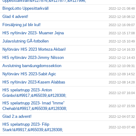
Uppesittarkväll!&#127876;&#127877;&#127996;
BingoLotto Uppesittarkväll
2022-12-21 08:48
Glad 4 advent!
2022-12-18 08:12
Försäljning jul blir kul!
2022-12-16 09:07
HIS nyförvärv 2023- Muamer Jejna
2022-12-15 17:08
Julavslutning GÅ-fotbollen
2022-12-15 10:49
Nyförvärv HIS 2023 Morteza Akbari!
2022-12-14 16:33
HIS nyförvärv 2023-Jimmy Nilsson
2022-12-12 14:43
Avslutning barn&ungdomssektion
2022-12-10 09:31
Nyförvärv HIS 2023-Sabit Agic
2022-12-09 14:52
HIS nyförvärv 2023-Kasem Alabbas
2022-12-08 14:28
HIS spelartrupp 2023- Anton
2022-12-07 16:04
Gränbo!&#9917;&#65039;&#128308;
HIS spelartrupp 2023- Imad ”Imme”
2022-12-07 15:59
Chehab!&#9917;&#65039;&#128308;
Glad 2:a advent!
2022-12-04 07:32
HIS spelartrupp 2023- Filip
2022-12-03 07:48
Stark!&#9917;&#65039;&#128308;