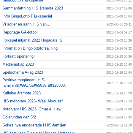
BingoLotto Påskspecial
2023-04-03 20:22
Sammanfattning HIS årsmöte 2023
2023-03-27 19:06
Inför BingoLotto Påskspecial
2023-03-09 20:04
Vi sörjer en sann HIS vän…
2023-03-06 20:11
Reportage GÅ-fotboll
2023-03-04 09:17
Folkspel intjänat 2022 Högadals IS
2023-03-03 13:26
Information Bingolottsförsäljning
2023-02-24 09:32
Fortsatt sponsring!
2023-02-23 08:56
Medlemskap 2023
2023-02-22 10:40
Spelschema A-lag 2023
2023-02-18 15:44
Positiva tongångar i HIS-
2023-02-16 19:22
familjen!&#9917;&#65039;&#128308;
Kallelse årsmöte 2023
2023-02-14 15:29
HIS nyförvärv 2023- Wael Alyousef
2023-02-09 17:13
Nyförvärv HIS 2023- Omar Al Haw
2023-02-06 14:00
Gölarundan den 5/2
2023-02-04 17:35
Sökes nya engagerade i HIS-familjen
2023-02-02 11:10