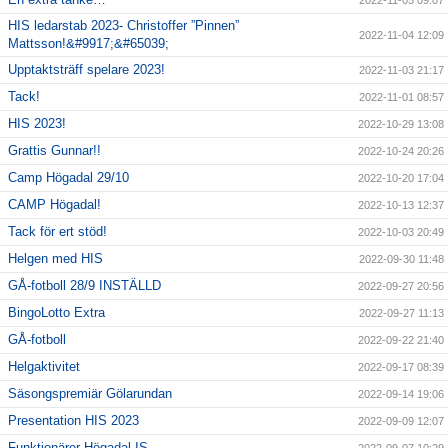
2022-11-05 09:07
HIS ledarstab 2023- Christoffer ”Pinnen”
2022-11-04 12:09
Mattsson!&#9917;&#65039;
Upptaktsträff spelare 2023!
2022-11-03 21:17
Tack!
2022-11-01 08:57
HIS 2023!
2022-10-29 13:08
Grattis Gunnar!!
2022-10-24 20:26
Camp Högadal 29/10
2022-10-20 17:04
CAMP Högadal!
2022-10-13 12:37
Tack för ert stöd!
2022-10-03 20:49
Helgen med HIS
2022-09-30 11:48
GÅ-fotboll 28/9 INSTÄLLD
2022-09-27 20:56
BingoLotto Extra
2022-09-27 11:13
GÅ-fotboll
2022-09-22 21:40
Helgaktivitet
2022-09-17 08:39
Säsongspremiär Gölarundan
2022-09-14 19:06
Presentation HIS 2023
2022-09-09 12:07
Funktionärer Högadal IS