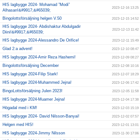
HIS lagbygge 2024- Mohamad ”Modi”
2023-12-16 13:25
Alhasan!&#9917;&#65039;
Bingolottsförsäljning helgen V.50
2023-12-15 14:52
HIS lagbygge 2024- Abdishaktur Abdulgadir
2023-12-13 11:42
Diini!&#9917;&#65039;
HIS lagbygge 2024-Alessandro De Orifice!
2023-12-11 15:49
Glad 2:a advent!
2023-12-10 08:47
HIS lagbygge 2024-Amir Reza Hashemi!
2023-12-09 08:27
Bingolottsförsäljning December
2023-12-08 10:16
HIS lagbygge 2024-Filip Stark!
2023-12-07 18:29
HIS lagbygge 2024-Muhammed Jejna!
2023-12-06 17:42
BingoLottsförsäljning Julen 2023!
2023-12-05 11:58
HIS lagbygge 2024-Muamer Jejna!
2023-12-04 17:38
Högadal med i KM!
2023-12-03 15:19
HIS lagbygge 2024- David Nilsson-Banyai!
2023-12-02 07:57
Helgen med HIS!
2023-12-01 13:01
HIS lagbygge 2024-Jimmy Nilsson
2023-11-30 17:06