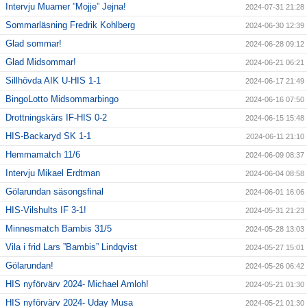
Intervju Muamer ”Mojje” Jejna!
2024-07-31 21:28
Sommarläsning Fredrik Kohlberg
2024-06-30 12:39
Glad sommar!
2024-06-28 09:12
Glad Midsommar!
2024-06-21 06:21
Sillhövda AIK U-HIS 1-1
2024-06-17 21:49
BingoLotto Midsommarbingo
2024-06-16 07:50
Drottningskärs IF-HIS 0-2
2024-06-15 15:48
HIS-Backaryd SK 1-1
2024-06-11 21:10
Hemmamatch 11/6
2024-06-09 08:37
Intervju Mikael Erdtman
2024-06-04 08:58
Gölarundan säsongsfinal
2024-06-01 16:06
HIS-Vilshults IF 3-1!
2024-05-31 21:23
Minnesmatch Bambis 31/5
2024-05-28 13:03
Vila i frid Lars ”Bambis” Lindqvist
2024-05-27 15:01
Gölarundan!
2024-05-26 06:42
HIS nyförvärv 2024- Michael Amloh!
2024-05-21 01:30
HIS nyförvärv 2024- Uday Musa
2024-05-21 01:30