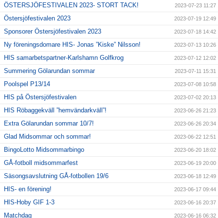
ÖSTERSJÖFESTIVALEN 2023- STORT TACK!
2023-07-23 11:27
Östersjöfestivalen 2023
2023-07-19 12:49
Sponsorer Östersjöfestivalen 2023
2023-07-18 14:42
Ny föreningsdomare HIS- Jonas ”Kiske” Nilsson!
2023-07-13 10:26
HIS samarbetspartner-Karlshamn Golfkrog
2023-07-12 12:02
Summering Gölarundan sommar
2023-07-11 15:31
Poolspel P13/14
2023-07-08 10:58
HIS på Östersjöfestivalen
2023-07-02 20:13
HIS Röbaggekväll ”hemvändarkväll”!
2023-06-26 21:23
Extra Gölarundan sommar 10/7!
2023-06-26 20:34
Glad Midsommar och sommar!
2023-06-22 12:51
BingoLotto Midsommarbingo
2023-06-20 18:02
GÅ-fotboll midsommarfest
2023-06-19 20:00
Säsongsavslutning GÅ-fotbollen 19/6
2023-06-18 12:49
HIS- en förening!
2023-06-17 09:44
HIS-Hoby GIF 1-3
2023-06-16 20:37
Matchdag
2023-06-16 06:32