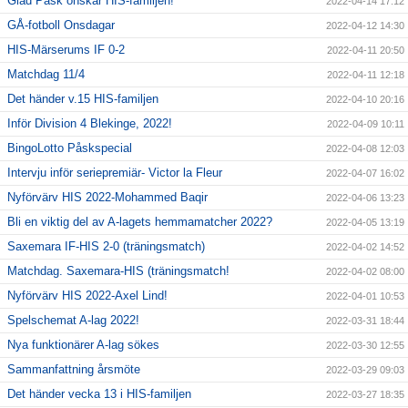
Glad Påsk önskar HIS-familjen!
2022-04-14 17:12
GÅ-fotboll Onsdagar
2022-04-12 14:30
HIS-Märserums IF 0-2
2022-04-11 20:50
Matchdag 11/4
2022-04-11 12:18
Det händer v.15 HIS-familjen
2022-04-10 20:16
Inför Division 4 Blekinge, 2022!
2022-04-09 10:11
BingoLotto Påskspecial
2022-04-08 12:03
Intervju inför seriepremiär- Victor la Fleur
2022-04-07 16:02
Nyförvärv HIS 2022-Mohammed Baqir
2022-04-06 13:23
Bli en viktig del av A-lagets hemmamatcher 2022?
2022-04-05 13:19
Saxemara IF-HIS 2-0 (träningsmatch)
2022-04-02 14:52
Matchdag. Saxemara-HIS (träningsmatch!
2022-04-02 08:00
Nyförvärv HIS 2022-Axel Lind!
2022-04-01 10:53
Spelschemat A-lag 2022!
2022-03-31 18:44
Nya funktionärer A-lag sökes
2022-03-30 12:55
Sammanfattning årsmöte
2022-03-29 09:03
Det händer vecka 13 i HIS-familjen
2022-03-27 18:35