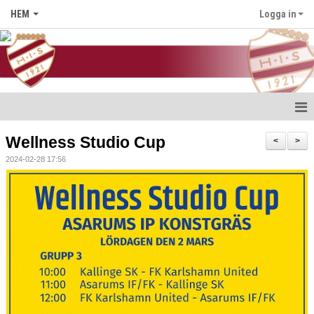
HEM
Logga in
Hem
Wellness Studio Cup
<
>
2024-02-28 17:56
Nyheter
Föreningen
Medlem i HIS
Kontakt
Kalender