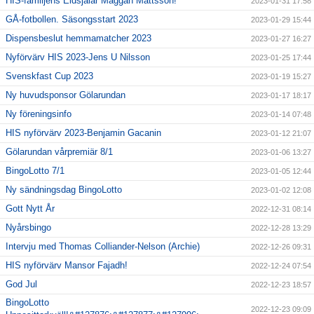
HIS-familjens Eldsjälar Maggan Mattsson!
2023-01-31 17:58
GÅ-fotbollen. Säsongsstart 2023
2023-01-29 15:44
Dispensbeslut hemmamatcher 2023
2023-01-27 16:27
Nyförvärv HIS 2023-Jens U Nilsson
2023-01-25 17:44
Svenskfast Cup 2023
2023-01-19 15:27
Ny huvudsponsor Gölarundan
2023-01-17 18:17
Ny föreningsinfo
2023-01-14 07:48
HIS nyförvärv 2023-Benjamin Gacanin
2023-01-12 21:07
Gölarundan vårpremiär 8/1
2023-01-06 13:27
BingoLotto 7/1
2023-01-05 12:44
Ny sändningsdag BingoLotto
2023-01-02 12:08
Gott Nytt År
2022-12-31 08:14
Nyårsbingo
2022-12-28 13:29
Intervju med Thomas Colliander-Nelson (Archie)
2022-12-26 09:31
HIS nyförvärv Mansor Fajadh!
2022-12-24 07:54
God Jul
2022-12-23 18:57
BingoLotto
2022-12-23 09:09