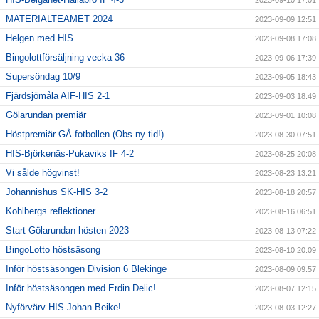
2023-09-10 17:01
MATERIALTEAMET 2024
2023-09-09 12:51
Helgen med HIS
2023-09-08 17:08
Bingolottförsäljning vecka 36
2023-09-06 17:39
Supersöndag 10/9
2023-09-05 18:43
Fjärdsjömåla AIF-HIS 2-1
2023-09-03 18:49
Gölarundan premiär
2023-09-01 10:08
Höstpremiär GÅ-fotbollen (Obs ny tid!)
2023-08-30 07:51
HIS-Björkenäs-Pukaviks IF 4-2
2023-08-25 20:08
Vi sålde högvinst!
2023-08-23 13:21
Johannishus SK-HIS 3-2
2023-08-18 20:57
Kohlbergs reflektioner….
2023-08-16 06:51
Start Gölarundan hösten 2023
2023-08-13 07:22
BingoLotto höstsäsong
2023-08-10 20:09
Inför höstsäsongen Division 6 Blekinge
2023-08-09 09:57
Inför höstsäsongen med Erdin Delic!
2023-08-07 12:15
Nyförvärv HIS-Johan Beike!
2023-08-03 12:27