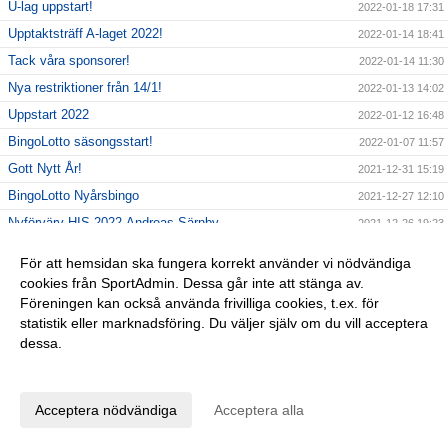
U-lag uppstart!
2022-01-18 17:31
Upptaktsträff A-laget 2022!
2022-01-14 18:41
Tack våra sponsorer!
2022-01-14 11:30
Nya restriktioner från 14/1!
2022-01-13 14:02
Uppstart 2022
2022-01-12 16:48
BingoLotto säsongsstart!
2022-01-07 11:57
Gott Nytt År!
2021-12-31 15:19
BingoLotto Nyårsbingo
2021-12-27 12:10
Nyförvärv HIS 2022-Andreas Särnby
2021-12-26 19:23
Obs ingen Gölarunda 26/12!
2021-12-26 09:28
För att hemsidan ska fungera korrekt använder vi nödvändiga
God Jul önskar HIS
2021-12-23 18:43
cookies från SportAdmin. Dessa går inte att stänga av.
Föreningen kan också använda frivilliga cookies, t.ex. för
Sista dagen försäljning Uppesittarkvällen
2021-12-23 09:25
statistik eller marknadsföring. Du väljer själv om du vill acceptera
BingoLotter Uppesittarkvällen
2021-12-21 12:17
dessa.
Uppmärksamhet Karlshamns Kommun
2021-12-20 19:32
Anpassa dina val
Nyförvärv HIS 2022-Sebastian Wikell
2021-12-19 14:59
Acceptera nödvändiga
Acceptera alla
Gölarundan 4:e advent
2021-12-19 08:17
Nyförvärv HIS 2022-Anton Asplund
2021-12-18 17:14