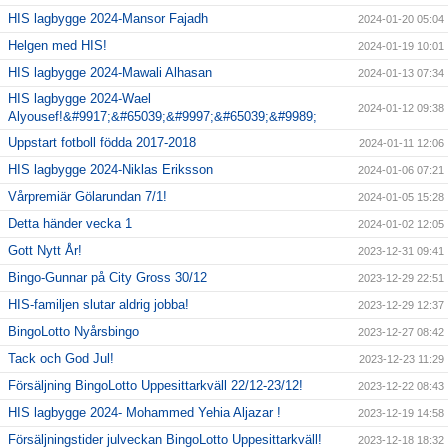
HIS lagbygge 2024-Mansor Fajadh
2024-01-20 05:04
Helgen med HIS!
2024-01-19 10:01
HIS lagbygge 2024-Mawali Alhasan
2024-01-13 07:34
HIS lagbygge 2024-Wael
2024-01-12 09:38
Alyousef!&#9917;&#65039;&#9997;&#65039;&#9989;
Uppstart fotboll födda 2017-2018
2024-01-11 12:06
HIS lagbygge 2024-Niklas Eriksson
2024-01-06 07:21
Vårpremiär Gölarundan 7/1!
2024-01-05 15:28
Detta händer vecka 1
2024-01-02 12:05
Gott Nytt År!
2023-12-31 09:41
Bingo-Gunnar på City Gross 30/12
2023-12-29 22:51
HIS-familjen slutar aldrig jobba!
2023-12-29 12:37
BingoLotto Nyårsbingo
2023-12-27 08:42
Tack och God Jul!
2023-12-23 11:29
Försäljning BingoLotto Uppesittarkväll 22/12-23/12!
2023-12-22 08:43
HIS lagbygge 2024- Mohammed Yehia Aljazar !
2023-12-19 14:58
Försäljningstider julveckan BingoLotto Uppesittarkväll!
2023-12-18 18:32