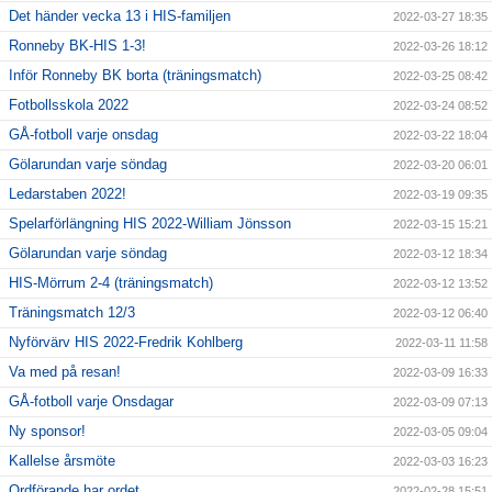
Det händer vecka 13 i HIS-familjen
2022-03-27 18:35
Ronneby BK-HIS 1-3!
2022-03-26 18:12
Inför Ronneby BK borta (träningsmatch)
2022-03-25 08:42
Fotbollsskola 2022
2022-03-24 08:52
GÅ-fotboll varje onsdag
2022-03-22 18:04
Gölarundan varje söndag
2022-03-20 06:01
Ledarstaben 2022!
2022-03-19 09:35
Spelarförlängning HIS 2022-William Jönsson
2022-03-15 15:21
Gölarundan varje söndag
2022-03-12 18:34
HIS-Mörrum 2-4 (träningsmatch)
2022-03-12 13:52
Träningsmatch 12/3
2022-03-12 06:40
Nyförvärv HIS 2022-Fredrik Kohlberg
2022-03-11 11:58
Va med på resan!
2022-03-09 16:33
GÅ-fotboll varje Onsdagar
2022-03-09 07:13
Ny sponsor!
2022-03-05 09:04
Kallelse årsmöte
2022-03-03 16:23
Ordförande har ordet…
2022-02-28 15:51