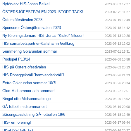
Nyförvärv HIS-Johan Beike!
2023-08-03 12:27
ÖSTERSJÖFESTIVALEN 2023- STORT TACK!
2023-07-23 11:27
Östersjöfestivalen 2023
2023-07-19 12:49
Sponsorer Östersjöfestivalen 2023
2023-07-18 14:42
Ny föreningsdomare HIS- Jonas ”Kiske” Nilsson!
2023-07-13 10:26
HIS samarbetspartner-Karlshamn Golfkrog
2023-07-12 12:02
Summering Gölarundan sommar
2023-07-11 15:31
Poolspel P13/14
2023-07-08 10:58
HIS på Östersjöfestivalen
2023-07-02 20:13
HIS Röbaggekväll ”hemvändarkväll”!
2023-06-26 21:23
Extra Gölarundan sommar 10/7!
2023-06-26 20:34
Glad Midsommar och sommar!
2023-06-22 12:51
BingoLotto Midsommarbingo
2023-06-20 18:02
GÅ-fotboll midsommarfest
2023-06-19 20:00
Säsongsavslutning GÅ-fotbollen 19/6
2023-06-18 12:49
HIS- en förening!
2023-06-17 09:44
HIS-Hoby GIF 1-3
2023-06-16 20:37