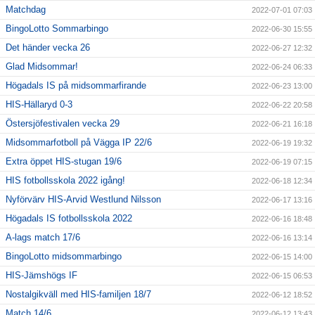
Matchdag
2022-07-01 07:03
BingoLotto Sommarbingo
2022-06-30 15:55
Det händer vecka 26
2022-06-27 12:32
Glad Midsommar!
2022-06-24 06:33
Högadals IS på midsommarfirande
2022-06-23 13:00
HIS-Hällaryd 0-3
2022-06-22 20:58
Östersjöfestivalen vecka 29
2022-06-21 16:18
Midsommarfotboll på Vägga IP 22/6
2022-06-19 19:32
Extra öppet HIS-stugan 19/6
2022-06-19 07:15
HIS fotbollsskola 2022 igång!
2022-06-18 12:34
Nyförvärv HIS-Arvid Westlund Nilsson
2022-06-17 13:16
Högadals IS fotbollsskola 2022
2022-06-16 18:48
A-lags match 17/6
2022-06-16 13:14
BingoLotto midsommarbingo
2022-06-15 14:00
HIS-Jämshögs IF
2022-06-15 06:53
Nostalgikväll med HIS-familjen 18/7
2022-06-12 18:52
Match 14/6
2022-06-12 13:43