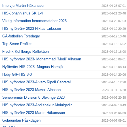
Intervju Martin Håkansson
2023-04-26 07:01
HIS-Johannishus SK 1-4
2023-04-21 20:48
Viktig information hemmamatcher 2023
2023-04-20 07:53
HIS nyförvärv 2023-Niklas Eriksson
2023-04-19 20:29
GÅ-fotbollen Torsdagar
2023-04-19 13:46
Top Score Profiles
2023-04-18 16:52
Fredrik Kohlbergs Reflektion
2023-04-17 16:00
HIS nyförvärv 2023- Mohammad ”Modi” Alhasan
2023-04-16 09:01
Nyförvärv HIS 2023- Magnus Harrsjö
2023-04-15 08:14
Hoby GIF-HIS 8-0
2023-04-14 20:06
HIS nyförvärv 2023-Alvaro Ripoll Cabrera!
2023-04-13 12:28
HIS nyförvärv 2023-Mawali Alhasan
2023-04-11 16:28
Seriepremiär Division 6 Blekinge 2023
2023-04-09 20:38
HIS nyförvärv 2023-Abdishakur Abdulgadir
2023-04-09 18:49
HIS nyförvärv 2023-Martin Håkansson
2023-04-08 06:59
Gölarundan Påskdagen
2023-04-07 09:01