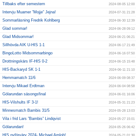
Tillbaks efter semestern
2024-08-05 12:00
Intervju Muamer ”Mojje” Jejna!
2024-07-31 21:28
Sommarläsning Fredrik Kohlberg
2024-06-30 12:39
Glad sommar!
2024-06-28 09:12
Glad Midsommar!
2024-06-21 06:21
Sillhövda AIK U-HIS 1-1
2024-06-17 21:49
BingoLotto Midsommarbingo
2024-06-16 07:50
Drottningskärs IF-HIS 0-2
2024-06-15 15:48
HIS-Backaryd SK 1-1
2024-06-11 21:10
Hemmamatch 11/6
2024-06-09 08:37
Intervju Mikael Erdtman
2024-06-04 08:58
Gölarundan säsongsfinal
2024-06-01 16:06
HIS-Vilshults IF 3-1!
2024-05-31 21:23
Minnesmatch Bambis 31/5
2024-05-28 13:03
Vila i frid Lars ”Bambis” Lindqvist
2024-05-27 15:01
Gölarundan!
2024-05-26 06:42
HIS nyförvärv 2024- Michael Amloh!
2024-05-21 01:30