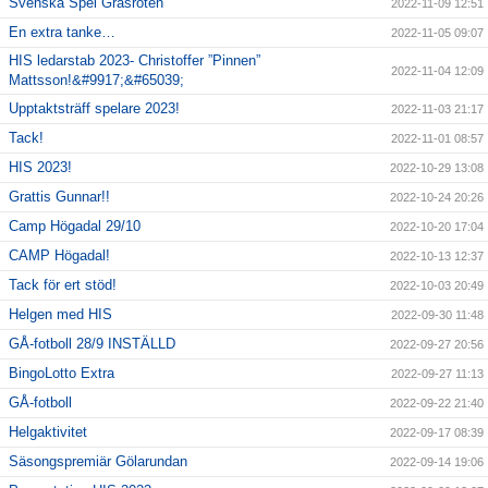
Svenska Spel Gräsroten
2022-11-09 12:51
En extra tanke…
2022-11-05 09:07
HIS ledarstab 2023- Christoffer ”Pinnen”
2022-11-04 12:09
Mattsson!&#9917;&#65039;
Upptaktsträff spelare 2023!
2022-11-03 21:17
Tack!
2022-11-01 08:57
HIS 2023!
2022-10-29 13:08
Grattis Gunnar!!
2022-10-24 20:26
Camp Högadal 29/10
2022-10-20 17:04
CAMP Högadal!
2022-10-13 12:37
Tack för ert stöd!
2022-10-03 20:49
Helgen med HIS
2022-09-30 11:48
GÅ-fotboll 28/9 INSTÄLLD
2022-09-27 20:56
BingoLotto Extra
2022-09-27 11:13
GÅ-fotboll
2022-09-22 21:40
Helgaktivitet
2022-09-17 08:39
Säsongspremiär Gölarundan
2022-09-14 19:06