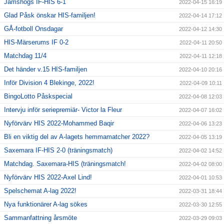
Jämshögs IF-HIS 6-1
2022-04-15 16:19
Glad Påsk önskar HIS-familjen!
2022-04-14 17:12
GÅ-fotboll Onsdagar
2022-04-12 14:30
HIS-Märserums IF 0-2
2022-04-11 20:50
Matchdag 11/4
2022-04-11 12:18
Det händer v.15 HIS-familjen
2022-04-10 20:16
Inför Division 4 Blekinge, 2022!
2022-04-09 10:11
BingoLotto Påskspecial
2022-04-08 12:03
Intervju inför seriepremiär- Victor la Fleur
2022-04-07 16:02
Nyförvärv HIS 2022-Mohammed Baqir
2022-04-06 13:23
Bli en viktig del av A-lagets hemmamatcher 2022?
2022-04-05 13:19
Saxemara IF-HIS 2-0 (träningsmatch)
2022-04-02 14:52
Matchdag. Saxemara-HIS (träningsmatch!
2022-04-02 08:00
Nyförvärv HIS 2022-Axel Lind!
2022-04-01 10:53
Spelschemat A-lag 2022!
2022-03-31 18:44
Nya funktionärer A-lag sökes
2022-03-30 12:55
Sammanfattning årsmöte
2022-03-29 09:03