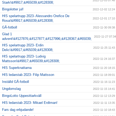
2022-12-03 07:48
Stark!&#9917;&#65039;&#128308;
Bingolotter jul!
2022-12-02 12:24
HIS spelartrupp 2023- Alessandro Orefice De
2022-12-01 17:10
Rosa!&#9917;&#65039;&#128308;
GÅ-fotboll
2022-11-30 09:38
Glad 1
2022-11-27 07:34
advent!&#127876;&#127877;&#127996;&#128367;&#65039;
HIS spelartrupp 2023- Erdin
2022-11-25 11:43
Delic!&#9917;&#65039;&#128308;
HIS spelartrupp 2023- Ludvig
2022-11-24 16:37
Mattsson!&#9917;&#65039;&#128308;
HIS Superknattarna
2022-11-20 18:15
HIS ledarstab 2023- Filip Mattsson
2022-11-18 09:01
Inställd GÅ-fotboll
2022-11-16 11:23
Ungdomslag
2022-11-15 14:41
BingoLotto Uppesittarkväll
2022-11-12 13:29
HIS ledarstab 2023- Mikael Erdtman!
2022-11-11 13:35
Fars dag erbjudande!
2022-11-10 18:43