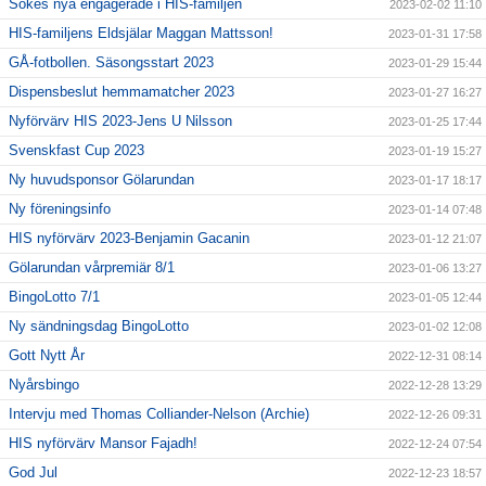
Sökes nya engagerade i HIS-familjen
2023-02-02 11:10
HIS-familjens Eldsjälar Maggan Mattsson!
2023-01-31 17:58
GÅ-fotbollen. Säsongsstart 2023
2023-01-29 15:44
Dispensbeslut hemmamatcher 2023
2023-01-27 16:27
Nyförvärv HIS 2023-Jens U Nilsson
2023-01-25 17:44
Svenskfast Cup 2023
2023-01-19 15:27
Ny huvudsponsor Gölarundan
2023-01-17 18:17
Ny föreningsinfo
2023-01-14 07:48
HIS nyförvärv 2023-Benjamin Gacanin
2023-01-12 21:07
Gölarundan vårpremiär 8/1
2023-01-06 13:27
BingoLotto 7/1
2023-01-05 12:44
Ny sändningsdag BingoLotto
2023-01-02 12:08
Gott Nytt År
2022-12-31 08:14
Nyårsbingo
2022-12-28 13:29
Intervju med Thomas Colliander-Nelson (Archie)
2022-12-26 09:31
HIS nyförvärv Mansor Fajadh!
2022-12-24 07:54
God Jul
2022-12-23 18:57