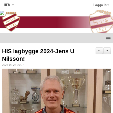
HEM
Logga in
Hem
HIS lagbygge 2024-Jens U
<
>
Nilsson!
Nyheter
2024-02-23 06:07
Föreningen
Medlem i HIS
Kontakt
Kalender