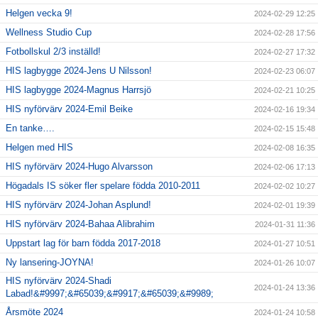
Helgen vecka 9!
2024-02-29 12:25
Wellness Studio Cup
2024-02-28 17:56
Fotbollskul 2/3 inställd!
2024-02-27 17:32
HIS lagbygge 2024-Jens U Nilsson!
2024-02-23 06:07
HIS lagbygge 2024-Magnus Harrsjö
2024-02-21 10:25
HIS nyförvärv 2024-Emil Beike
2024-02-16 19:34
En tanke….
2024-02-15 15:48
Helgen med HIS
2024-02-08 16:35
HIS nyförvärv 2024-Hugo Alvarsson
2024-02-06 17:13
Högadals IS söker fler spelare födda 2010-2011
2024-02-02 10:27
HIS nyförvärv 2024-Johan Asplund!
2024-02-01 19:39
HIS nyförvärv 2024-Bahaa Alibrahim
2024-01-31 11:36
Uppstart lag för barn födda 2017-2018
2024-01-27 10:51
Ny lansering-JOYNA!
2024-01-26 10:07
HIS nyförvärv 2024-Shadi
2024-01-24 13:36
Labad!&#9997;&#65039;&#9917;&#65039;&#9989;
Årsmöte 2024
2024-01-24 10:58