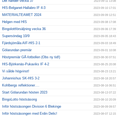
Det händer vecka 37
2023-09-11 13:08
HIS-Belganet-Hallabro IF 4-3
2023-09-10 17:01
MATERIALTEAMET 2024
2023-09-09 12:51
Helgen med HIS
2023-09-08 17:08
Bingolottförsäljning vecka 36
2023-09-06 17:39
Supersöndag 10/9
2023-09-05 18:43
Fjärdsjömåla AIF-HIS 2-1
2023-09-03 18:49
Gölarundan premiär
2023-09-01 10:08
Höstpremiär GÅ-fotbollen (Obs ny tid!)
2023-08-30 07:51
HIS-Björkenäs-Pukaviks IF 4-2
2023-08-25 20:08
Vi sålde högvinst!
2023-08-23 13:21
Johannishus SK-HIS 3-2
2023-08-18 20:57
Kohlbergs reflektioner….
2023-08-16 06:51
Start Gölarundan hösten 2023
2023-08-13 07:22
BingoLotto höstsäsong
2023-08-10 20:09
Inför höstsäsongen Division 6 Blekinge
2023-08-09 09:57
Inför höstsäsongen med Erdin Delic!
2023-08-07 12:15