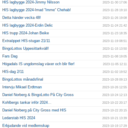
HIS lagbygge 2024-Jimmy Nilsson
2023-11-30 17:06
HIS lagbygge 2024-Imad ”Imme” Chehab!
2023-11-28 19:10
Detta händer vecka 48!
2023-11-26 19:08
HIS lagbygge 2024-Erdin Delic
2023-11-24 21:42
HIS trupp 2024-Johan Beike
2023-11-23 18:35
Extraöppet HIS-stugan 21/11
2023-11-19 08:51
BingoLottos Uppesittarkväll!
2023-11-15 13:50
Fars Dag
2023-11-08 19:05
Högadals IS ungdomslag växer och blir fler!
2023-11-05 12:11
HIS-dag 2/11
2023-11-02 19:52
BingoLottos månadsfinal
2023-10-28 09:13
Intervju Mikael Erdtman
2023-10-26 12:55
Daniel Norberg & BingoLotto På City Gross
2023-10-24 12:13
Kohlbergs tankar inför 2024…
2023-10-22 20:17
Daniel Norberg på City Gross med HIS
2023-10-22 20:15
Ledarstab HIS 2024
2023-10-21 13:39
Erbjudande vid medlemskap
2023-10-19 17:29