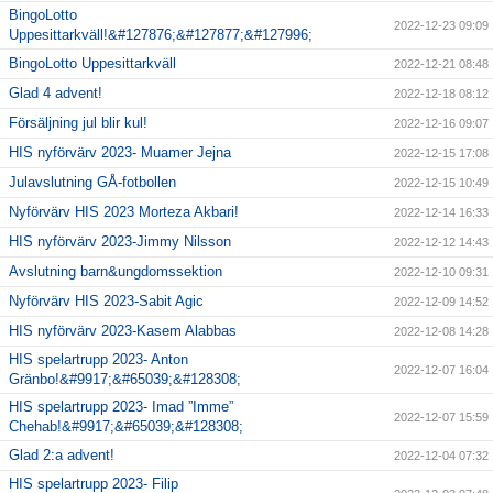
BingoLotto
2022-12-23 09:09
Uppesittarkväll!&#127876;&#127877;&#127996;
BingoLotto Uppesittarkväll
2022-12-21 08:48
Glad 4 advent!
2022-12-18 08:12
Försäljning jul blir kul!
2022-12-16 09:07
HIS nyförvärv 2023- Muamer Jejna
2022-12-15 17:08
Julavslutning GÅ-fotbollen
2022-12-15 10:49
Nyförvärv HIS 2023 Morteza Akbari!
2022-12-14 16:33
HIS nyförvärv 2023-Jimmy Nilsson
2022-12-12 14:43
Avslutning barn&ungdomssektion
2022-12-10 09:31
Nyförvärv HIS 2023-Sabit Agic
2022-12-09 14:52
HIS nyförvärv 2023-Kasem Alabbas
2022-12-08 14:28
HIS spelartrupp 2023- Anton
2022-12-07 16:04
Gränbo!&#9917;&#65039;&#128308;
HIS spelartrupp 2023- Imad ”Imme”
2022-12-07 15:59
Chehab!&#9917;&#65039;&#128308;
Glad 2:a advent!
2022-12-04 07:32
HIS spelartrupp 2023- Filip