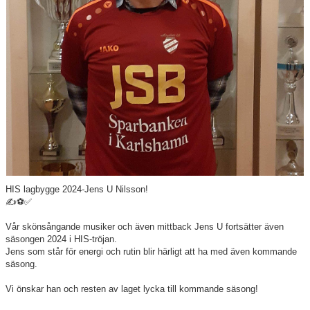
Våra lag
Matcher
Gölarundan
Styrelse Högadals IS
Hyra Klubbstuga
HIS lagbygge 2024-Jens U Nilsson!
✍️⚽️✅
Vår skönsångande musiker och även mittback Jens U fortsätter även
säsongen 2024 i HIS-tröjan.
Jens som står för energi och rutin blir härligt att ha med även kommande
säsong.
Vi önskar han och resten av laget lycka till kommande säsong!