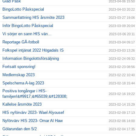
Glad Påsk
2023-04-06 15:50
BingoLotto Påskspecial
2023-04-03 20:22
Sammanfattning HIS årsmöte 2023
2023-03-27 19:06
Inför BingoLotto Påskspecial
2023-03-09 20:04
Vi sörjer en sann HIS vän…
2023-03-06 20:11
Reportage GÅ-fotboll
2023-03-04 09:17
Folkspel intjänat 2022 Högadals IS
2023-03-03 13:26
Information Bingolottsförsäljning
2023-02-24 09:32
Fortsatt sponsring!
2023-02-23 08:56
Medlemskap 2023
2023-02-22 10:40
Spelschema A-lag 2023
2023-02-18 15:44
Positiva tongångar i HIS-
2023-02-16 19:22
familjen!&#9917;&#65039;&#128308;
Kallelse årsmöte 2023
2023-02-14 15:29
HIS nyförvärv 2023- Wael Alyousef
2023-02-09 17:13
Nyförvärv HIS 2023- Omar Al Haw
2023-02-06 14:00
Gölarundan den 5/2
2023-02-04 17:35