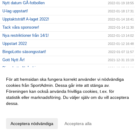
Nytt datum GÅ-fotbollen
2022-01-19 18:55
U-lag uppstart!
2022-01-18 17:31
Upptaktsträff A-laget 2022!
2022-01-14 18:41
Tack våra sponsorer!
2022-01-14 11:30
Nya restriktioner från 14/1!
2022-01-13 14:02
Uppstart 2022
2022-01-12 16:48
BingoLotto säsongsstart!
2022-01-07 11:57
Gott Nytt År!
2021-12-31 15:19
BingoLotto Nyårsbingo
2021-12-27 12:10
Nyförvärv HIS 2022-Andreas Särnby
2021-12-26 19:23
För att hemsidan ska fungera korrekt använder vi nödvändiga
Obs ingen Gölarunda 26/12!
2021-12-26 09:28
cookies från SportAdmin. Dessa går inte att stänga av.
Föreningen kan också använda frivilliga cookies, t.ex. för
God Jul önskar HIS
2021-12-23 18:43
statistik eller marknadsföring. Du väljer själv om du vill acceptera
Sista dagen försäljning Uppesittarkvällen
2021-12-23 09:25
dessa.
BingoLotter Uppesittarkvällen
2021-12-21 12:17
Anpassa dina val
Uppmärksamhet Karlshamns Kommun
2021-12-20 19:32
Acceptera nödvändiga
Acceptera alla
Nyförvärv HIS 2022-Sebastian Wikell
2021-12-19 14:59
Gölarundan 4:e advent
2021-12-19 08:17