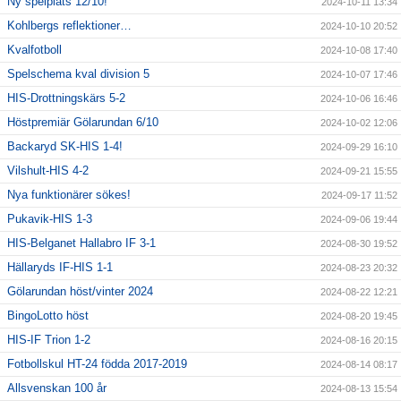
Ny spelplats 12/10!
2024-10-11 13:34
Kohlbergs reflektioner…
2024-10-10 20:52
Kvalfotboll
2024-10-08 17:40
Spelschema kval division 5
2024-10-07 17:46
HIS-Drottningskärs 5-2
2024-10-06 16:46
Höstpremiär Gölarundan 6/10
2024-10-02 12:06
Backaryd SK-HIS 1-4!
2024-09-29 16:10
Vilshult-HIS 4-2
2024-09-21 15:55
Nya funktionärer sökes!
2024-09-17 11:52
Pukavik-HIS 1-3
2024-09-06 19:44
HIS-Belganet Hallabro IF 3-1
2024-08-30 19:52
Hällaryds IF-HIS 1-1
2024-08-23 20:32
Gölarundan höst/vinter 2024
2024-08-22 12:21
BingoLotto höst
2024-08-20 19:45
HIS-IF Trion 1-2
2024-08-16 20:15
Fotbollskul HT-24 födda 2017-2019
2024-08-14 08:17
Allsvenskan 100 år
2024-08-13 15:54