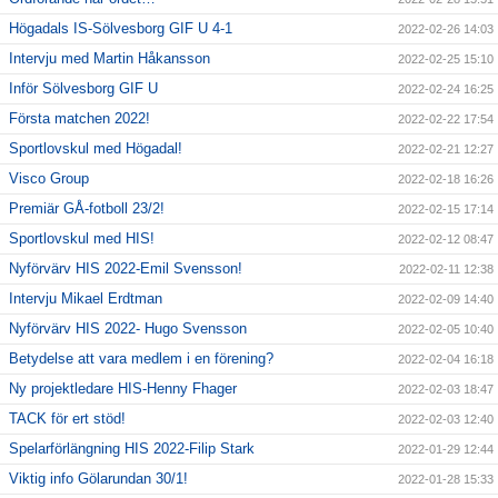
Högadals IS-Sölvesborg GIF U 4-1
2022-02-26 14:03
Intervju med Martin Håkansson
2022-02-25 15:10
Inför Sölvesborg GIF U
2022-02-24 16:25
Första matchen 2022!
2022-02-22 17:54
Sportlovskul med Högadal!
2022-02-21 12:27
Visco Group
2022-02-18 16:26
Premiär GÅ-fotboll 23/2!
2022-02-15 17:14
Sportlovskul med HIS!
2022-02-12 08:47
Nyförvärv HIS 2022-Emil Svensson!
2022-02-11 12:38
Intervju Mikael Erdtman
2022-02-09 14:40
Nyförvärv HIS 2022- Hugo Svensson
2022-02-05 10:40
Betydelse att vara medlem i en förening?
2022-02-04 16:18
Ny projektledare HIS-Henny Fhager
2022-02-03 18:47
TACK för ert stöd!
2022-02-03 12:40
Spelarförlängning HIS 2022-Filip Stark
2022-01-29 12:44
Viktig info Gölarundan 30/1!
2022-01-28 15:33