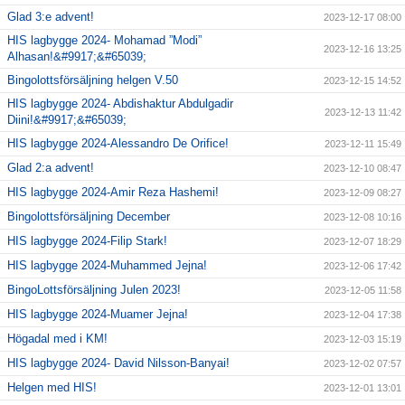
Glad 3:e advent!
2023-12-17 08:00
HIS lagbygge 2024- Mohamad ”Modi”
2023-12-16 13:25
Alhasan!&#9917;&#65039;
Bingolottsförsäljning helgen V.50
2023-12-15 14:52
HIS lagbygge 2024- Abdishaktur Abdulgadir
2023-12-13 11:42
Diini!&#9917;&#65039;
HIS lagbygge 2024-Alessandro De Orifice!
2023-12-11 15:49
Glad 2:a advent!
2023-12-10 08:47
HIS lagbygge 2024-Amir Reza Hashemi!
2023-12-09 08:27
Bingolottsförsäljning December
2023-12-08 10:16
HIS lagbygge 2024-Filip Stark!
2023-12-07 18:29
HIS lagbygge 2024-Muhammed Jejna!
2023-12-06 17:42
BingoLottsförsäljning Julen 2023!
2023-12-05 11:58
HIS lagbygge 2024-Muamer Jejna!
2023-12-04 17:38
Högadal med i KM!
2023-12-03 15:19
HIS lagbygge 2024- David Nilsson-Banyai!
2023-12-02 07:57
Helgen med HIS!
2023-12-01 13:01