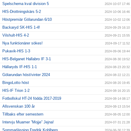
Spelschema kval division 5
2024-10-07 17:46
HIS-Drottningskärs 5-2
2024-10-06 16:46
Höstpremiär Gölarundan 6/10
2024-10-02 12:06
Backaryd SK-HIS 1-4!
2024-09-29 16:10
Vilshult-HIS 4-2
2024-09-21 15:55
Nya funktionärer sökes!
2024-09-17 11:52
Pukavik-HIS 1-3
2024-09-06 19:44
HIS-Belganet Hallabro IF 3-1
2024-08-30 19:52
Hällaryds IF-HIS 1-1
2024-08-23 20:32
Gölarundan höst/vinter 2024
2024-08-22 12:21
BingoLotto höst
2024-08-20 19:45
HIS-IF Trion 1-2
2024-08-16 20:15
Fotbollskul HT-24 födda 2017-2019
2024-08-14 08:17
Allsvenskan 100 år
2024-08-13 15:54
Tillbaks efter semestern
2024-08-05 12:00
Intervju Muamer ”Mojje” Jejna!
2024-07-31 21:28
Sommarläsning Fredrik Kohlberg
2024-06-30 12:39