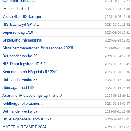
Gå-fotboll torsdagar
2023-10-11 17:27
IF Trion-HIS 7-1
2023-10-08 16:38
Vecka 40 i HIS-familjen
2023-10-03 11:19
HIS-Backaryd SK 3-1
2023-10-01 15:42
Supersöndag 1/10
2023-09-30 13:41
BingoLotto månadsfinal
2023-09-28 17:01
Sista hemmamatchen för säsongen 2023!
2023-09-25 11:46
Det händer vecka 39
2023-09-24 17:18
HIS-Drottningskärs IF 5-2
2023-09-23 15:45
Seriematch på Högadals IP 23/9
2023-09-20 19:36
Det händer vecka 38!
2023-09-17 12:33
Söndagar med HIS
2023-09-16 18:44
Asarums IF utvecklingslag-HIS 3-0
2023-09-15 20:11
Kohlbergs reflektioner…
2023-09-14 09:37
Det händer vecka 37
2023-09-11 13:08
HIS-Belganet-Hallabro IF 4-3
2023-09-10 17:01
MATERIALTEAMET 2024
2023-09-09 12:51