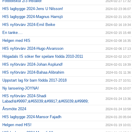
Fotbollskul 2/3 inställd!
2024-02-27 17:32
HIS lagbygge 2024-Jens U Nilsson!
2024-02-23 06:07
HIS lagbygge 2024-Magnus Harrsjö
2024-02-21 10:25
HIS nyförvärv 2024-Emil Beike
2024-02-16 19:34
En tanke….
2024-02-15 15:48
Helgen med HIS
2024-02-08 16:35
HIS nyförvärv 2024-Hugo Alvarsson
2024-02-06 17:13
Högadals IS söker fler spelare födda 2010-2011
2024-02-02 10:27
HIS nyförvärv 2024-Johan Asplund!
2024-02-01 19:39
HIS nyförvärv 2024-Bahaa Alibrahim
2024-01-31 11:36
Uppstart lag för barn födda 2017-2018
2024-01-27 10:51
Ny lansering-JOYNA!
2024-01-26 10:07
HIS nyförvärv 2024-Shadi
2024-01-24 13:36
Labad!&#9997;&#65039;&#9917;&#65039;&#9989;
Årsmöte 2024
2024-01-24 10:58
HIS lagbygge 2024-Mansor Fajadh
2024-01-20 05:04
Helgen med HIS!
2024-01-19 10:01