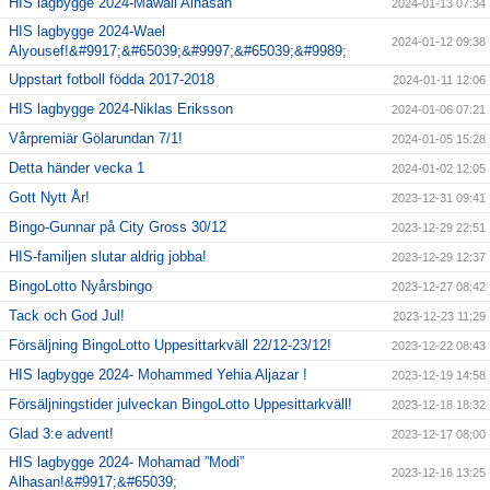
HIS lagbygge 2024-Mawali Alhasan
2024-01-13 07:34
HIS lagbygge 2024-Wael
2024-01-12 09:38
Alyousef!&#9917;&#65039;&#9997;&#65039;&#9989;
Uppstart fotboll födda 2017-2018
2024-01-11 12:06
HIS lagbygge 2024-Niklas Eriksson
2024-01-06 07:21
Vårpremiär Gölarundan 7/1!
2024-01-05 15:28
Detta händer vecka 1
2024-01-02 12:05
Gott Nytt År!
2023-12-31 09:41
Bingo-Gunnar på City Gross 30/12
2023-12-29 22:51
HIS-familjen slutar aldrig jobba!
2023-12-29 12:37
BingoLotto Nyårsbingo
2023-12-27 08:42
Tack och God Jul!
2023-12-23 11:29
Försäljning BingoLotto Uppesittarkväll 22/12-23/12!
2023-12-22 08:43
HIS lagbygge 2024- Mohammed Yehia Aljazar !
2023-12-19 14:58
Försäljningstider julveckan BingoLotto Uppesittarkväll!
2023-12-18 18:32
Glad 3:e advent!
2023-12-17 08:00
HIS lagbygge 2024- Mohamad ”Modi”
2023-12-16 13:25
Alhasan!&#9917;&#65039;