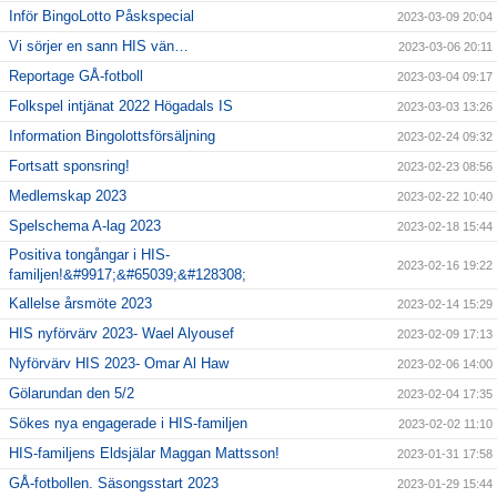
Inför BingoLotto Påskspecial
2023-03-09 20:04
Vi sörjer en sann HIS vän…
2023-03-06 20:11
Reportage GÅ-fotboll
2023-03-04 09:17
Folkspel intjänat 2022 Högadals IS
2023-03-03 13:26
Information Bingolottsförsäljning
2023-02-24 09:32
Fortsatt sponsring!
2023-02-23 08:56
Medlemskap 2023
2023-02-22 10:40
Spelschema A-lag 2023
2023-02-18 15:44
Positiva tongångar i HIS-
2023-02-16 19:22
familjen!&#9917;&#65039;&#128308;
Kallelse årsmöte 2023
2023-02-14 15:29
HIS nyförvärv 2023- Wael Alyousef
2023-02-09 17:13
Nyförvärv HIS 2023- Omar Al Haw
2023-02-06 14:00
Gölarundan den 5/2
2023-02-04 17:35
Sökes nya engagerade i HIS-familjen
2023-02-02 11:10
HIS-familjens Eldsjälar Maggan Mattsson!
2023-01-31 17:58
GÅ-fotbollen. Säsongsstart 2023
2023-01-29 15:44