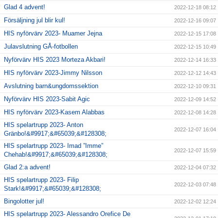
Glad 4 advent!
2022-12-18 08:12
Försäljning jul blir kul!
2022-12-16 09:07
HIS nyförvärv 2023- Muamer Jejna
2022-12-15 17:08
Julavslutning GÅ-fotbollen
2022-12-15 10:49
Nyförvärv HIS 2023 Morteza Akbari!
2022-12-14 16:33
HIS nyförvärv 2023-Jimmy Nilsson
2022-12-12 14:43
Avslutning barn&ungdomssektion
2022-12-10 09:31
Nyförvärv HIS 2023-Sabit Agic
2022-12-09 14:52
HIS nyförvärv 2023-Kasem Alabbas
2022-12-08 14:28
HIS spelartrupp 2023- Anton
2022-12-07 16:04
Gränbo!&#9917;&#65039;&#128308;
HIS spelartrupp 2023- Imad ”Imme”
2022-12-07 15:59
Chehab!&#9917;&#65039;&#128308;
Glad 2:a advent!
2022-12-04 07:32
HIS spelartrupp 2023- Filip
2022-12-03 07:48
Stark!&#9917;&#65039;&#128308;
Bingolotter jul!
2022-12-02 12:24
HIS spelartrupp 2023- Alessandro Orefice De