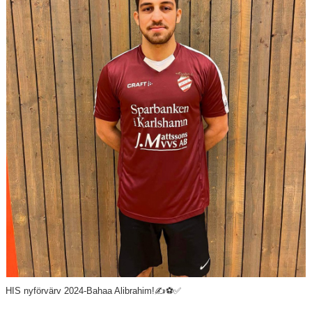
Våra lag
Matcher
Gölarundan
Styrelse Högadals IS
Hyra Klubbstuga
HIS nyförvärv 2024-Bahaa Alibrahim!
✍️⚽️✅