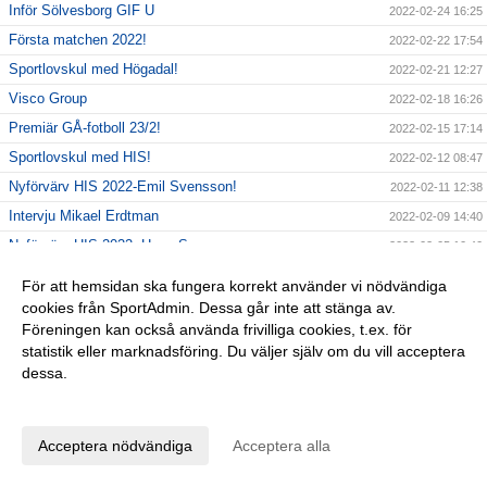
Inför Sölvesborg GIF U
2022-02-24 16:25
Första matchen 2022!
2022-02-22 17:54
Sportlovskul med Högadal!
2022-02-21 12:27
Visco Group
2022-02-18 16:26
Premiär GÅ-fotboll 23/2!
2022-02-15 17:14
Sportlovskul med HIS!
2022-02-12 08:47
Nyförvärv HIS 2022-Emil Svensson!
2022-02-11 12:38
Intervju Mikael Erdtman
2022-02-09 14:40
Nyförvärv HIS 2022- Hugo Svensson
2022-02-05 10:40
Betydelse att vara medlem i en förening?
2022-02-04 16:18
För att hemsidan ska fungera korrekt använder vi nödvändiga
Ny projektledare HIS-Henny Fhager
2022-02-03 18:47
cookies från SportAdmin. Dessa går inte att stänga av.
Föreningen kan också använda frivilliga cookies, t.ex. för
TACK för ert stöd!
2022-02-03 12:40
statistik eller marknadsföring. Du väljer själv om du vill acceptera
Spelarförlängning HIS 2022-Filip Stark
2022-01-29 12:44
dessa.
Viktig info Gölarundan 30/1!
2022-01-28 15:33
Anpassa dina val
Nytt datum GÅ-fotbollen
2022-01-19 18:55
Acceptera nödvändiga
Acceptera alla
U-lag uppstart!
2022-01-18 17:31
Upptaktsträff A-laget 2022!
2022-01-14 18:41