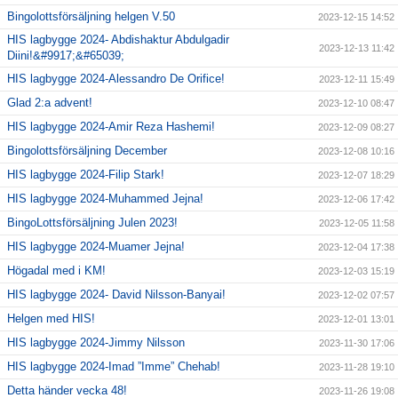
Bingolottsförsäljning helgen V.50
2023-12-15 14:52
HIS lagbygge 2024- Abdishaktur Abdulgadir
2023-12-13 11:42
Diini!&#9917;&#65039;
HIS lagbygge 2024-Alessandro De Orifice!
2023-12-11 15:49
Glad 2:a advent!
2023-12-10 08:47
HIS lagbygge 2024-Amir Reza Hashemi!
2023-12-09 08:27
Bingolottsförsäljning December
2023-12-08 10:16
HIS lagbygge 2024-Filip Stark!
2023-12-07 18:29
HIS lagbygge 2024-Muhammed Jejna!
2023-12-06 17:42
BingoLottsförsäljning Julen 2023!
2023-12-05 11:58
HIS lagbygge 2024-Muamer Jejna!
2023-12-04 17:38
Högadal med i KM!
2023-12-03 15:19
HIS lagbygge 2024- David Nilsson-Banyai!
2023-12-02 07:57
Helgen med HIS!
2023-12-01 13:01
HIS lagbygge 2024-Jimmy Nilsson
2023-11-30 17:06
HIS lagbygge 2024-Imad ”Imme” Chehab!
2023-11-28 19:10
Detta händer vecka 48!
2023-11-26 19:08