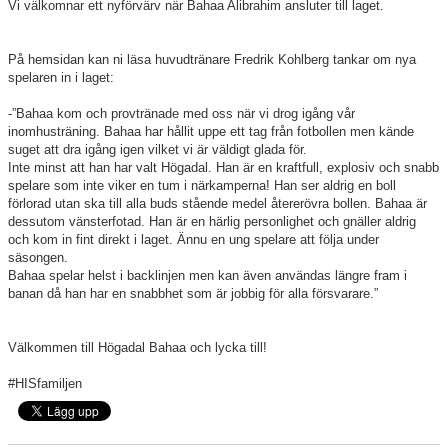
Vi välkomnar ett nyförvärv när Bahaa Alibrahim ansluter till laget.
På hemsidan kan ni läsa huvudtränare Fredrik Kohlberg tankar om nya
spelaren in i laget:
-”Bahaa kom och provtränade med oss när vi drog igång vår
inomhusträning. Bahaa har hållit uppe ett tag från fotbollen men kände
suget att dra igång igen vilket vi är väldigt glada för.
Inte minst att han har valt Högadal. Han är en kraftfull, explosiv och snabb
spelare som inte viker en tum i närkamperna! Han ser aldrig en boll
förlorad utan ska till alla buds stående medel återerövra bollen. Bahaa är
dessutom vänsterfotad. Han är en härlig personlighet och gnäller aldrig
och kom in fint direkt i laget. Ännu en ung spelare att följa under
säsongen.
Bahaa spelar helst i backlinjen men kan även användas längre fram i
banan då han har en snabbhet som är jobbig för alla försvarare.”
Välkommen till Högadal Bahaa och lycka till!
#HISfamiljen