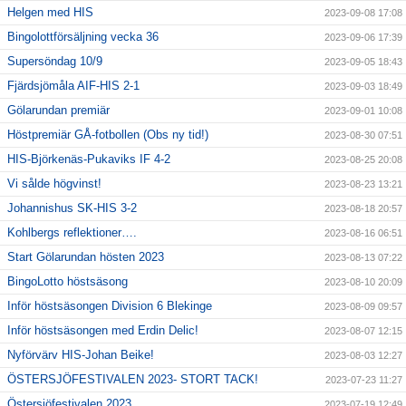
Helgen med HIS
2023-09-08 17:08
Bingolottförsäljning vecka 36
2023-09-06 17:39
Supersöndag 10/9
2023-09-05 18:43
Fjärdsjömåla AIF-HIS 2-1
2023-09-03 18:49
Gölarundan premiär
2023-09-01 10:08
Höstpremiär GÅ-fotbollen (Obs ny tid!)
2023-08-30 07:51
HIS-Björkenäs-Pukaviks IF 4-2
2023-08-25 20:08
Vi sålde högvinst!
2023-08-23 13:21
Johannishus SK-HIS 3-2
2023-08-18 20:57
Kohlbergs reflektioner….
2023-08-16 06:51
Start Gölarundan hösten 2023
2023-08-13 07:22
BingoLotto höstsäsong
2023-08-10 20:09
Inför höstsäsongen Division 6 Blekinge
2023-08-09 09:57
Inför höstsäsongen med Erdin Delic!
2023-08-07 12:15
Nyförvärv HIS-Johan Beike!
2023-08-03 12:27
ÖSTERSJÖFESTIVALEN 2023- STORT TACK!
2023-07-23 11:27
Östersjöfestivalen 2023
2023-07-19 12:49