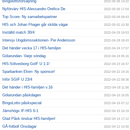
Bingolottsförsäljning
2022-05-06 14:22
Nyförvärv HIS-Alessandro Orefice De
2022-05-05 17:04
Top Score- Ny samarbetspartner
2022-05-04 09:43
HIS och Johan Fhager går skilda vägar
2022-05-02 10:30
Inställd match 30/4
2022-04-29 19:53
Intervju Ungdomssektionen- Per Andersson
2022-04-28 18:43
Det händer vecka 17 i HIS-familjen
2022-04-24 17:57
Gölarundan- Varje söndag
2022-04-24 05:16
HIS-Sölvesborg GoIF U 1-1!
2022-04-23 16:47
Sparbanken Eken- Ny sponsor!
2022-04-22 19:16
Inför SGIF U 23/4
2022-04-22 08:36
Det händer i HIS-familjen v.16
2022-04-18 11:56
Gölarundan påskdagen
2022-04-16 16:55
BingoLotto påskspecial
2022-04-16 07:12
Jämshögs IF-HIS 6-1
2022-04-15 16:19
Glad Påsk önskar HIS-familjen!
2022-04-14 17:12
GÅ-fotboll Onsdagar
2022-04-12 14:30