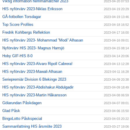
Viktig information hemmamatcher 2023
2023-04-20 07:53
HIS nyförvärv 2023-Niklas Eriksson
2023-04-19 20:29
GÅ-fotbollen Torsdagar
2023-04-19 13:46
Top Score Profiles
2023-04-18 16:52
Fredrik Kohlbergs Reflektion
2023-04-17 16:00
HIS nyförvärv 2023- Mohammad ”Modi” Alhasan
2023-04-16 09:01
Nyförvärv HIS 2023- Magnus Harrsjö
2023-04-15 08:14
Hoby GIF-HIS 8-0
2023-04-14 20:06
HIS nyförvärv 2023-Alvaro Ripoll Cabrera!
2023-04-13 12:28
HIS nyförvärv 2023-Mawali Alhasan
2023-04-11 16:28
Seriepremiär Division 6 Blekinge 2023
2023-04-09 20:38
HIS nyförvärv 2023-Abdishakur Abdulgadir
2023-04-09 18:49
HIS nyförvärv 2023-Martin Håkansson
2023-04-08 06:59
Gölarundan Påskdagen
2023-04-07 09:01
Glad Påsk
2023-04-06 15:50
BingoLotto Påskspecial
2023-04-03 20:22
Sammanfattning HIS årsmöte 2023
2023-03-27 19:06