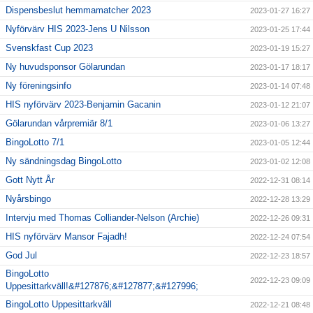
Dispensbeslut hemmamatcher 2023
2023-01-27 16:27
Nyförvärv HIS 2023-Jens U Nilsson
2023-01-25 17:44
Svenskfast Cup 2023
2023-01-19 15:27
Ny huvudsponsor Gölarundan
2023-01-17 18:17
Ny föreningsinfo
2023-01-14 07:48
HIS nyförvärv 2023-Benjamin Gacanin
2023-01-12 21:07
Gölarundan vårpremiär 8/1
2023-01-06 13:27
BingoLotto 7/1
2023-01-05 12:44
Ny sändningsdag BingoLotto
2023-01-02 12:08
Gott Nytt År
2022-12-31 08:14
Nyårsbingo
2022-12-28 13:29
Intervju med Thomas Colliander-Nelson (Archie)
2022-12-26 09:31
HIS nyförvärv Mansor Fajadh!
2022-12-24 07:54
God Jul
2022-12-23 18:57
BingoLotto
2022-12-23 09:09
Uppesittarkväll!&#127876;&#127877;&#127996;
BingoLotto Uppesittarkväll
2022-12-21 08:48