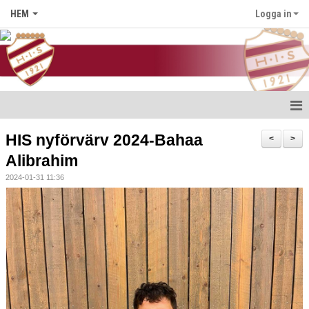
HEM
Logga in
Hem
HIS nyförvärv 2024-Bahaa
<
>
Alibrahim
Nyheter
2024-01-31 11:36
Föreningen
Medlem i HIS
Kontakt
Kalender