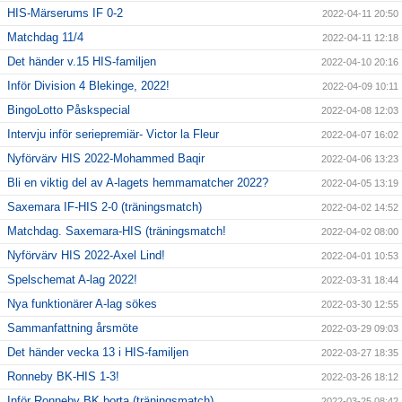
HIS-Märserums IF 0-2
2022-04-11 20:50
Matchdag 11/4
2022-04-11 12:18
Det händer v.15 HIS-familjen
2022-04-10 20:16
Inför Division 4 Blekinge, 2022!
2022-04-09 10:11
BingoLotto Påskspecial
2022-04-08 12:03
Intervju inför seriepremiär- Victor la Fleur
2022-04-07 16:02
Nyförvärv HIS 2022-Mohammed Baqir
2022-04-06 13:23
Bli en viktig del av A-lagets hemmamatcher 2022?
2022-04-05 13:19
Saxemara IF-HIS 2-0 (träningsmatch)
2022-04-02 14:52
Matchdag. Saxemara-HIS (träningsmatch!
2022-04-02 08:00
Nyförvärv HIS 2022-Axel Lind!
2022-04-01 10:53
Spelschemat A-lag 2022!
2022-03-31 18:44
Nya funktionärer A-lag sökes
2022-03-30 12:55
Sammanfattning årsmöte
2022-03-29 09:03
Det händer vecka 13 i HIS-familjen
2022-03-27 18:35
Ronneby BK-HIS 1-3!
2022-03-26 18:12
Inför Ronneby BK borta (träningsmatch)
2022-03-25 08:42