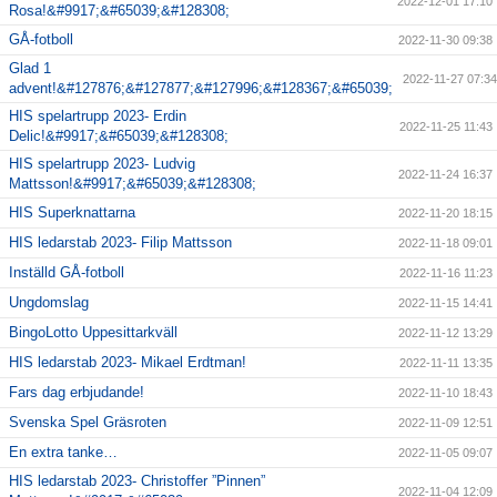
2022-12-01 17:10
Rosa!&#9917;&#65039;&#128308;
GÅ-fotboll
2022-11-30 09:38
Glad 1
2022-11-27 07:34
advent!&#127876;&#127877;&#127996;&#128367;&#65039;
HIS spelartrupp 2023- Erdin
2022-11-25 11:43
Delic!&#9917;&#65039;&#128308;
HIS spelartrupp 2023- Ludvig
2022-11-24 16:37
Mattsson!&#9917;&#65039;&#128308;
HIS Superknattarna
2022-11-20 18:15
HIS ledarstab 2023- Filip Mattsson
2022-11-18 09:01
Inställd GÅ-fotboll
2022-11-16 11:23
Ungdomslag
2022-11-15 14:41
BingoLotto Uppesittarkväll
2022-11-12 13:29
HIS ledarstab 2023- Mikael Erdtman!
2022-11-11 13:35
Fars dag erbjudande!
2022-11-10 18:43
Svenska Spel Gräsroten
2022-11-09 12:51
En extra tanke…
2022-11-05 09:07
HIS ledarstab 2023- Christoffer ”Pinnen”
2022-11-04 12:09