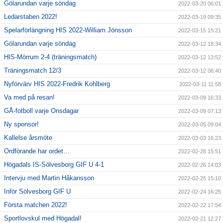
Gölarundan varje söndag
2022-03-20 06:01
Ledarstaben 2022!
2022-03-19 09:35
Spelarförlängning HIS 2022-William Jönsson
2022-03-15 15:21
Gölarundan varje söndag
2022-03-12 18:34
HIS-Mörrum 2-4 (träningsmatch)
2022-03-12 13:52
Träningsmatch 12/3
2022-03-12 06:40
Nyförvärv HIS 2022-Fredrik Kohlberg
2022-03-11 11:58
Va med på resan!
2022-03-09 16:33
GÅ-fotboll varje Onsdagar
2022-03-09 07:13
Ny sponsor!
2022-03-05 09:04
Kallelse årsmöte
2022-03-03 16:23
Ordförande har ordet…
2022-02-28 15:51
Högadals IS-Sölvesborg GIF U 4-1
2022-02-26 14:03
Intervju med Martin Håkansson
2022-02-25 15:10
Inför Sölvesborg GIF U
2022-02-24 16:25
Första matchen 2022!
2022-02-22 17:54
Sportlovskul med Högadal!
2022-02-21 12:27