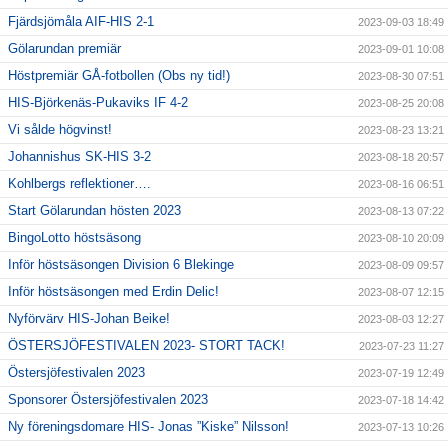
Fjärdsjömåla AIF-HIS 2-1
2023-09-03 18:49
Gölarundan premiär
2023-09-01 10:08
Höstpremiär GÅ-fotbollen (Obs ny tid!)
2023-08-30 07:51
HIS-Björkenäs-Pukaviks IF 4-2
2023-08-25 20:08
Vi sålde högvinst!
2023-08-23 13:21
Johannishus SK-HIS 3-2
2023-08-18 20:57
Kohlbergs reflektioner….
2023-08-16 06:51
Start Gölarundan hösten 2023
2023-08-13 07:22
BingoLotto höstsäsong
2023-08-10 20:09
Inför höstsäsongen Division 6 Blekinge
2023-08-09 09:57
Inför höstsäsongen med Erdin Delic!
2023-08-07 12:15
Nyförvärv HIS-Johan Beike!
2023-08-03 12:27
ÖSTERSJÖFESTIVALEN 2023- STORT TACK!
2023-07-23 11:27
Östersjöfestivalen 2023
2023-07-19 12:49
Sponsorer Östersjöfestivalen 2023
2023-07-18 14:42
Ny föreningsdomare HIS- Jonas ”Kiske” Nilsson!
2023-07-13 10:26