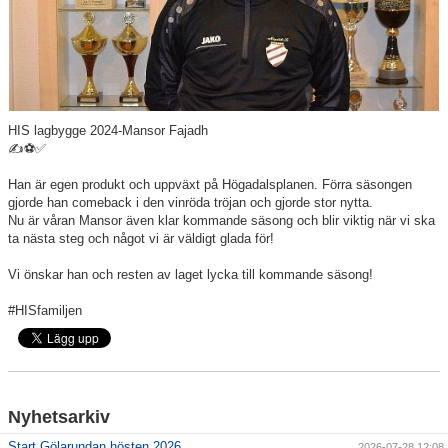
Våra lag
Matcher
Gölarundan
HIS lagbygge 2024-Mansor Fajadh
Styrelse Högadals IS
✍️⚽️✅
Hyra Klubbstuga
Han är egen produkt och uppväxt på Högadalsplanen. Förra säsongen
gjorde han comeback i den vinröda tröjan och gjorde stor nytta.
Nu är våran Mansor även klar kommande säsong och blir viktig när vi ska
ta nästa steg och något vi är väldigt glada för!
Vi önskar han och resten av laget lycka till kommande säsong!
#HISfamiljen
Nyhetsarkiv
Start Gölarundan hösten 2026
2026-07-28 12:08