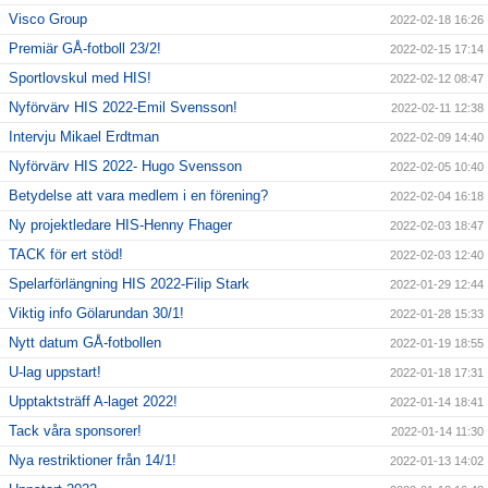
Visco Group
2022-02-18 16:26
Premiär GÅ-fotboll 23/2!
2022-02-15 17:14
Sportlovskul med HIS!
2022-02-12 08:47
Nyförvärv HIS 2022-Emil Svensson!
2022-02-11 12:38
Intervju Mikael Erdtman
2022-02-09 14:40
Nyförvärv HIS 2022- Hugo Svensson
2022-02-05 10:40
Betydelse att vara medlem i en förening?
2022-02-04 16:18
Ny projektledare HIS-Henny Fhager
2022-02-03 18:47
TACK för ert stöd!
2022-02-03 12:40
Spelarförlängning HIS 2022-Filip Stark
2022-01-29 12:44
Viktig info Gölarundan 30/1!
2022-01-28 15:33
Nytt datum GÅ-fotbollen
2022-01-19 18:55
U-lag uppstart!
2022-01-18 17:31
Upptaktsträff A-laget 2022!
2022-01-14 18:41
Tack våra sponsorer!
2022-01-14 11:30
Nya restriktioner från 14/1!
2022-01-13 14:02