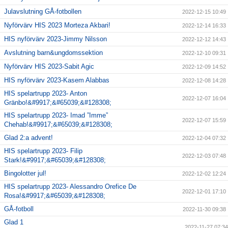
Julavslutning GÅ-fotbollen
2022-12-15 10:49
Nyförvärv HIS 2023 Morteza Akbari!
2022-12-14 16:33
HIS nyförvärv 2023-Jimmy Nilsson
2022-12-12 14:43
Avslutning barn&ungdomssektion
2022-12-10 09:31
Nyförvärv HIS 2023-Sabit Agic
2022-12-09 14:52
HIS nyförvärv 2023-Kasem Alabbas
2022-12-08 14:28
HIS spelartrupp 2023- Anton
2022-12-07 16:04
Gränbo!&#9917;&#65039;&#128308;
HIS spelartrupp 2023- Imad ”Imme”
2022-12-07 15:59
Chehab!&#9917;&#65039;&#128308;
Glad 2:a advent!
2022-12-04 07:32
HIS spelartrupp 2023- Filip
2022-12-03 07:48
Stark!&#9917;&#65039;&#128308;
Bingolotter jul!
2022-12-02 12:24
HIS spelartrupp 2023- Alessandro Orefice De
2022-12-01 17:10
Rosa!&#9917;&#65039;&#128308;
GÅ-fotboll
2022-11-30 09:38
Glad 1
2022-11-27 07:34