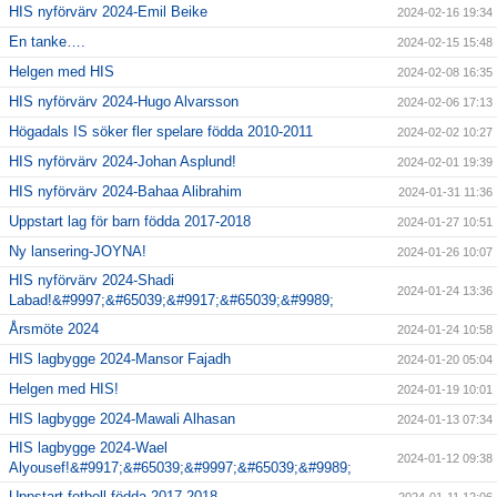
HIS nyförvärv 2024-Emil Beike
2024-02-16 19:34
En tanke….
2024-02-15 15:48
Helgen med HIS
2024-02-08 16:35
HIS nyförvärv 2024-Hugo Alvarsson
2024-02-06 17:13
Högadals IS söker fler spelare födda 2010-2011
2024-02-02 10:27
HIS nyförvärv 2024-Johan Asplund!
2024-02-01 19:39
HIS nyförvärv 2024-Bahaa Alibrahim
2024-01-31 11:36
Uppstart lag för barn födda 2017-2018
2024-01-27 10:51
Ny lansering-JOYNA!
2024-01-26 10:07
HIS nyförvärv 2024-Shadi
2024-01-24 13:36
Labad!&#9997;&#65039;&#9917;&#65039;&#9989;
Årsmöte 2024
2024-01-24 10:58
HIS lagbygge 2024-Mansor Fajadh
2024-01-20 05:04
Helgen med HIS!
2024-01-19 10:01
HIS lagbygge 2024-Mawali Alhasan
2024-01-13 07:34
HIS lagbygge 2024-Wael
2024-01-12 09:38
Alyousef!&#9917;&#65039;&#9997;&#65039;&#9989;
Uppstart fotboll födda 2017-2018