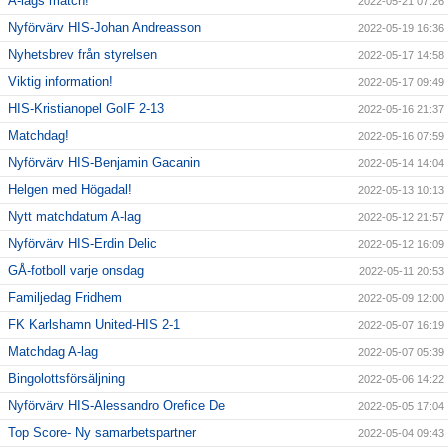
A-lags match!
2022-05-21 07:26
Nyförvärv HIS-Johan Andreasson
2022-05-19 16:36
Nyhetsbrev från styrelsen
2022-05-17 14:58
Viktig information!
2022-05-17 09:49
HIS-Kristianopel GoIF 2-13
2022-05-16 21:37
Matchdag!
2022-05-16 07:59
Nyförvärv HIS-Benjamin Gacanin
2022-05-14 14:04
Helgen med Högadal!
2022-05-13 10:13
Nytt matchdatum A-lag
2022-05-12 21:57
Nyförvärv HIS-Erdin Delic
2022-05-12 16:09
GÅ-fotboll varje onsdag
2022-05-11 20:53
Familjedag Fridhem
2022-05-09 12:00
FK Karlshamn United-HIS 2-1
2022-05-07 16:19
Matchdag A-lag
2022-05-07 05:39
Bingolottsförsäljning
2022-05-06 14:22
Nyförvärv HIS-Alessandro Orefice De
2022-05-05 17:04
Top Score- Ny samarbetspartner
2022-05-04 09:43