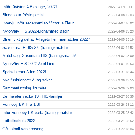
Inför Division 4 Blekinge, 2022!
2022-04-09 10:11
BingoLotto Påskspecial
2022-04-08 12:03
Intervju inför seriepremiär- Victor la Fleur
2022-04-07 16:02
Nyförvärv HIS 2022-Mohammed Baqir
2022-04-06 13:23
Bli en viktig del av A-lagets hemmamatcher 2022?
2022-04-05 13:19
Saxemara IF-HIS 2-0 (träningsmatch)
2022-04-02 14:52
Matchdag. Saxemara-HIS (träningsmatch!
2022-04-02 08:00
Nyförvärv HIS 2022-Axel Lind!
2022-04-01 10:53
Spelschemat A-lag 2022!
2022-03-31 18:44
Nya funktionärer A-lag sökes
2022-03-30 12:55
Sammanfattning årsmöte
2022-03-29 09:03
Det händer vecka 13 i HIS-familjen
2022-03-27 18:35
Ronneby BK-HIS 1-3!
2022-03-26 18:12
Inför Ronneby BK borta (träningsmatch)
2022-03-25 08:42
Fotbollsskola 2022
2022-03-24 08:52
GÅ-fotboll varje onsdag
2022-03-22 18:04