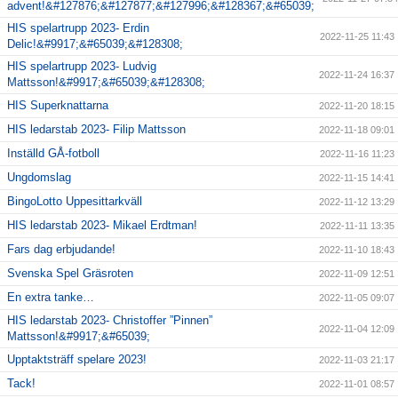
advent!&#127876;&#127877;&#127996;&#128367;&#65039;
HIS spelartrupp 2023- Erdin
2022-11-25 11:43
Delic!&#9917;&#65039;&#128308;
HIS spelartrupp 2023- Ludvig
2022-11-24 16:37
Mattsson!&#9917;&#65039;&#128308;
HIS Superknattarna
2022-11-20 18:15
HIS ledarstab 2023- Filip Mattsson
2022-11-18 09:01
Inställd GÅ-fotboll
2022-11-16 11:23
Ungdomslag
2022-11-15 14:41
BingoLotto Uppesittarkväll
2022-11-12 13:29
HIS ledarstab 2023- Mikael Erdtman!
2022-11-11 13:35
Fars dag erbjudande!
2022-11-10 18:43
Svenska Spel Gräsroten
2022-11-09 12:51
En extra tanke…
2022-11-05 09:07
HIS ledarstab 2023- Christoffer ”Pinnen”
2022-11-04 12:09
Mattsson!&#9917;&#65039;
Upptaktsträff spelare 2023!
2022-11-03 21:17
Tack!
2022-11-01 08:57