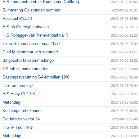
HIS samarbetspartner-Karlshamn Golfkrog
2023-07-12 12:02
Summering Gölarundan sommar
2023-07-11 15:31
Poolspel P13/14
2023-07-08 10:58
HIS på Östersjöfestivalen
2023-07-02 20:13
HIS Röbaggekväll ”hemvändarkväll”!
2023-06-26 21:23
Extra Gölarundan sommar 10/7!
2023-06-26 20:34
Glad Midsommar och sommar!
2023-06-22 12:51
BingoLotto Midsommarbingo
2023-06-20 18:02
GÅ-fotboll midsommarfest
2023-06-19 20:00
Säsongsavslutning GÅ-fotbollen 19/6
2023-06-18 12:49
HIS- en förening!
2023-06-17 09:44
HIS-Hoby GIF 1-3
2023-06-16 20:37
Matchdag
2023-06-16 06:32
Kohlbergs reflektioner….
2023-06-15 10:22
Det händer vecka 24
2023-06-12 11:40
HIS-IF Trion 4–1!
2023-06-06 20:56
Matchdag!
2023-06-06 06:39