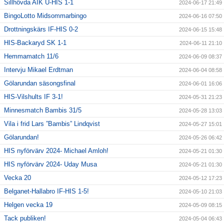
Sillhövda AIK U-HIS 1-1
2024-06-17 21:49
BingoLotto Midsommarbingo
2024-06-16 07:50
Drottningskärs IF-HIS 0-2
2024-06-15 15:48
HIS-Backaryd SK 1-1
2024-06-11 21:10
Hemmamatch 11/6
2024-06-09 08:37
Intervju Mikael Erdtman
2024-06-04 08:58
Gölarundan säsongsfinal
2024-06-01 16:06
HIS-Vilshults IF 3-1!
2024-05-31 21:23
Minnesmatch Bambis 31/5
2024-05-28 13:03
Vila i frid Lars ”Bambis” Lindqvist
2024-05-27 15:01
Gölarundan!
2024-05-26 06:42
HIS nyförvärv 2024- Michael Amloh!
2024-05-21 01:30
HIS nyförvärv 2024- Uday Musa
2024-05-21 01:30
Vecka 20
2024-05-12 17:23
Belganet-Hallabro IF-HIS 1-5!
2024-05-10 21:03
Helgen vecka 19
2024-05-09 08:15
Tack publiken!
2024-05-04 06:43