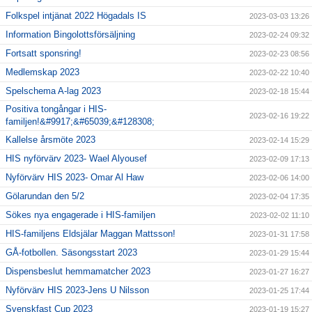
Folkspel intjänat 2022 Högadals IS
2023-03-03 13:26
Information Bingolottsförsäljning
2023-02-24 09:32
Fortsatt sponsring!
2023-02-23 08:56
Medlemskap 2023
2023-02-22 10:40
Spelschema A-lag 2023
2023-02-18 15:44
Positiva tongångar i HIS-
2023-02-16 19:22
familjen!&#9917;&#65039;&#128308;
Kallelse årsmöte 2023
2023-02-14 15:29
HIS nyförvärv 2023- Wael Alyousef
2023-02-09 17:13
Nyförvärv HIS 2023- Omar Al Haw
2023-02-06 14:00
Gölarundan den 5/2
2023-02-04 17:35
Sökes nya engagerade i HIS-familjen
2023-02-02 11:10
HIS-familjens Eldsjälar Maggan Mattsson!
2023-01-31 17:58
GÅ-fotbollen. Säsongsstart 2023
2023-01-29 15:44
Dispensbeslut hemmamatcher 2023
2023-01-27 16:27
Nyförvärv HIS 2023-Jens U Nilsson
2023-01-25 17:44
Svenskfast Cup 2023
2023-01-19 15:27