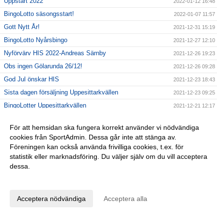
Uppstart 2022
2022-01-12 16:48
BingoLotto säsongsstart!
2022-01-07 11:57
Gott Nytt År!
2021-12-31 15:19
BingoLotto Nyårsbingo
2021-12-27 12:10
Nyförvärv HIS 2022-Andreas Särnby
2021-12-26 19:23
Obs ingen Gölarunda 26/12!
2021-12-26 09:28
God Jul önskar HIS
2021-12-23 18:43
Sista dagen försäljning Uppesittarkvällen
2021-12-23 09:25
BingoLotter Uppesittarkvällen
2021-12-21 12:17
Uppmärksamhet Karlshamns Kommun
2021-12-20 19:32
För att hemsidan ska fungera korrekt använder vi nödvändiga
Nyförvärv HIS 2022-Sebastian Wikell
2021-12-19 14:59
cookies från SportAdmin. Dessa går inte att stänga av.
Gölarundan 4:e advent
2021-12-19 08:17
Föreningen kan också använda frivilliga cookies, t.ex. för
statistik eller marknadsföring. Du väljer själv om du vill acceptera
Nyförvärv HIS 2022-Anton Asplund
2021-12-18 17:14
dessa.
KM 2021 INSTÄLLT
2021-12-18 08:21
Anpassa dina val
BingoLottos Uppesittarkväll
2021-12-17 11:40
Nyförvärv HIS 2022-Samem Sattar
2021-12-15 19:04
Acceptera nödvändiga
Acceptera alla
Vi söker nya ledare!
2021-12-14 20:02