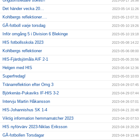
Ungdomsledare sökes!!
2023-05-17 16:56
Det händer vecka 20…
2023-05-14 11:26
Kohlbergs reflektioner….
2023-05-13 07:31
GÅ-fotboll varje torsdag
2023-05-10 19:26
Inför omgång 5 i Division 6 Blekinge
2023-05-10 19:18
HIS fotbollsskola 2023
2023-05-08 14:22
Kohlbergs reflektioner
2023-05-06 08:00
HIS-Fjärdsjömåla AIF 2-1
2023-05-05 20:56
Helgen med HIS
2023-05-04 12:36
Superfredag!
2023-05-03 10:03
Tränarreflektion efter Omg 3
2023-04-29 07:45
Björkenäs-Pukaviks IF-HIS 3-2
2023-04-29 07:44
Intervju Martin Håkansson
2023-04-26 07:01
HIS-Johannishus SK 1-4
2023-04-21 20:48
Viktig information hemmamatcher 2023
2023-04-20 07:53
HIS nyförvärv 2023-Niklas Eriksson
2023-04-19 20:29
GÅ-fotbollen Torsdagar
2023-04-19 13:46