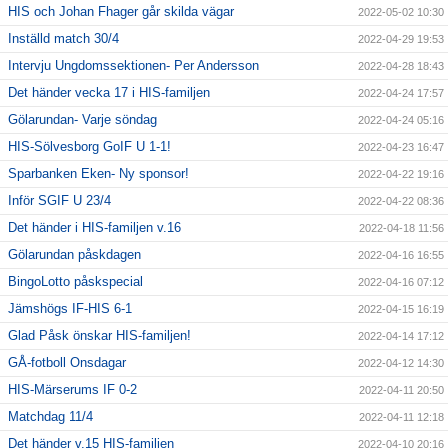
HIS och Johan Fhager går skilda vägar
2022-05-02 10:30
Inställd match 30/4
2022-04-29 19:53
Intervju Ungdomssektionen- Per Andersson
2022-04-28 18:43
Det händer vecka 17 i HIS-familjen
2022-04-24 17:57
Gölarundan- Varje söndag
2022-04-24 05:16
HIS-Sölvesborg GoIF U 1-1!
2022-04-23 16:47
Sparbanken Eken- Ny sponsor!
2022-04-22 19:16
Inför SGIF U 23/4
2022-04-22 08:36
Det händer i HIS-familjen v.16
2022-04-18 11:56
Gölarundan påskdagen
2022-04-16 16:55
BingoLotto påskspecial
2022-04-16 07:12
Jämshögs IF-HIS 6-1
2022-04-15 16:19
Glad Påsk önskar HIS-familjen!
2022-04-14 17:12
GÅ-fotboll Onsdagar
2022-04-12 14:30
HIS-Märserums IF 0-2
2022-04-11 20:50
Matchdag 11/4
2022-04-11 12:18
Det händer v.15 HIS-familjen
2022-04-10 20:16