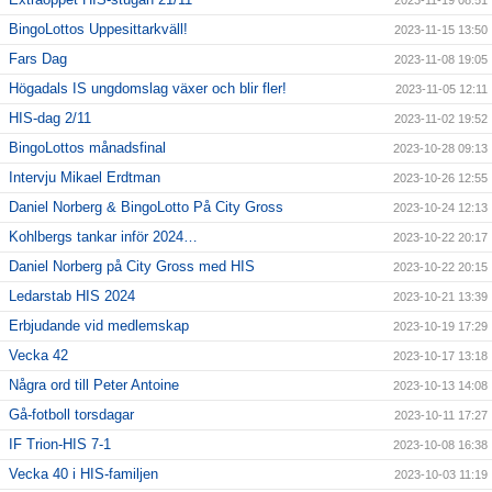
2023-11-19 08:51
BingoLottos Uppesittarkväll!
2023-11-15 13:50
Fars Dag
2023-11-08 19:05
Högadals IS ungdomslag växer och blir fler!
2023-11-05 12:11
HIS-dag 2/11
2023-11-02 19:52
BingoLottos månadsfinal
2023-10-28 09:13
Intervju Mikael Erdtman
2023-10-26 12:55
Daniel Norberg & BingoLotto På City Gross
2023-10-24 12:13
Kohlbergs tankar inför 2024…
2023-10-22 20:17
Daniel Norberg på City Gross med HIS
2023-10-22 20:15
Ledarstab HIS 2024
2023-10-21 13:39
Erbjudande vid medlemskap
2023-10-19 17:29
Vecka 42
2023-10-17 13:18
Några ord till Peter Antoine
2023-10-13 14:08
Gå-fotboll torsdagar
2023-10-11 17:27
IF Trion-HIS 7-1
2023-10-08 16:38
Vecka 40 i HIS-familjen
2023-10-03 11:19