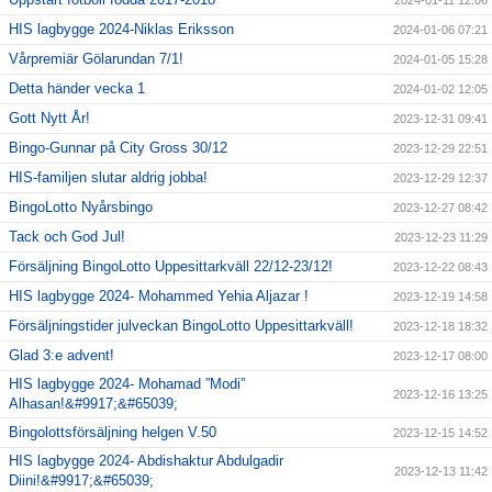
2024-01-11 12:06
HIS lagbygge 2024-Niklas Eriksson
2024-01-06 07:21
Vårpremiär Gölarundan 7/1!
2024-01-05 15:28
Detta händer vecka 1
2024-01-02 12:05
Gott Nytt År!
2023-12-31 09:41
Bingo-Gunnar på City Gross 30/12
2023-12-29 22:51
HIS-familjen slutar aldrig jobba!
2023-12-29 12:37
BingoLotto Nyårsbingo
2023-12-27 08:42
Tack och God Jul!
2023-12-23 11:29
Försäljning BingoLotto Uppesittarkväll 22/12-23/12!
2023-12-22 08:43
HIS lagbygge 2024- Mohammed Yehia Aljazar !
2023-12-19 14:58
Försäljningstider julveckan BingoLotto Uppesittarkväll!
2023-12-18 18:32
Glad 3:e advent!
2023-12-17 08:00
HIS lagbygge 2024- Mohamad ”Modi”
2023-12-16 13:25
Alhasan!&#9917;&#65039;
Bingolottsförsäljning helgen V.50
2023-12-15 14:52
HIS lagbygge 2024- Abdishaktur Abdulgadir
2023-12-13 11:42
Diini!&#9917;&#65039;