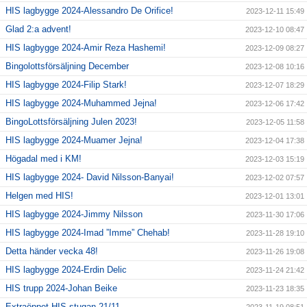
HIS lagbygge 2024-Alessandro De Orifice!
2023-12-11 15:49
Glad 2:a advent!
2023-12-10 08:47
HIS lagbygge 2024-Amir Reza Hashemi!
2023-12-09 08:27
Bingolottsförsäljning December
2023-12-08 10:16
HIS lagbygge 2024-Filip Stark!
2023-12-07 18:29
HIS lagbygge 2024-Muhammed Jejna!
2023-12-06 17:42
BingoLottsförsäljning Julen 2023!
2023-12-05 11:58
HIS lagbygge 2024-Muamer Jejna!
2023-12-04 17:38
Högadal med i KM!
2023-12-03 15:19
HIS lagbygge 2024- David Nilsson-Banyai!
2023-12-02 07:57
Helgen med HIS!
2023-12-01 13:01
HIS lagbygge 2024-Jimmy Nilsson
2023-11-30 17:06
HIS lagbygge 2024-Imad ”Imme” Chehab!
2023-11-28 19:10
Detta händer vecka 48!
2023-11-26 19:08
HIS lagbygge 2024-Erdin Delic
2023-11-24 21:42
HIS trupp 2024-Johan Beike
2023-11-23 18:35
Extraöppet HIS-stugan 21/11