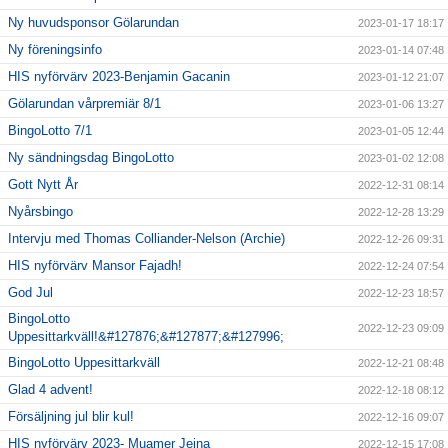
Ny huvudsponsor Gölarundan
2023-01-17 18:17
Ny föreningsinfo
2023-01-14 07:48
HIS nyförvärv 2023-Benjamin Gacanin
2023-01-12 21:07
Gölarundan vårpremiär 8/1
2023-01-06 13:27
BingoLotto 7/1
2023-01-05 12:44
Ny sändningsdag BingoLotto
2023-01-02 12:08
Gott Nytt År
2022-12-31 08:14
Nyårsbingo
2022-12-28 13:29
Intervju med Thomas Colliander-Nelson (Archie)
2022-12-26 09:31
HIS nyförvärv Mansor Fajadh!
2022-12-24 07:54
God Jul
2022-12-23 18:57
BingoLotto
2022-12-23 09:09
Uppesittarkväll!&#127876;&#127877;&#127996;
BingoLotto Uppesittarkväll
2022-12-21 08:48
Glad 4 advent!
2022-12-18 08:12
Försäljning jul blir kul!
2022-12-16 09:07
HIS nyförvärv 2023- Muamer Jejna
2022-12-15 17:08