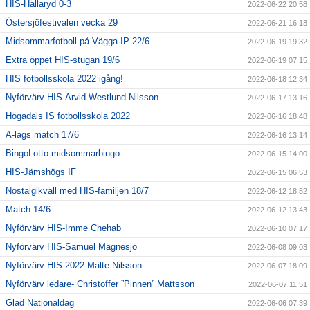
HIS-Hällaryd 0-3
2022-06-22 20:58
Östersjöfestivalen vecka 29
2022-06-21 16:18
Midsommarfotboll på Vägga IP 22/6
2022-06-19 19:32
Extra öppet HIS-stugan 19/6
2022-06-19 07:15
HIS fotbollsskola 2022 igång!
2022-06-18 12:34
Nyförvärv HIS-Arvid Westlund Nilsson
2022-06-17 13:16
Högadals IS fotbollsskola 2022
2022-06-16 18:48
A-lags match 17/6
2022-06-16 13:14
BingoLotto midsommarbingo
2022-06-15 14:00
HIS-Jämshögs IF
2022-06-15 06:53
Nostalgikväll med HIS-familjen 18/7
2022-06-12 18:52
Match 14/6
2022-06-12 13:43
Nyförvärv HIS-Imme Chehab
2022-06-10 07:17
Nyförvärv HIS-Samuel Magnesjö
2022-06-08 09:03
Nyförvärv HIS 2022-Malte Nilsson
2022-06-07 18:09
Nyförvärv ledare- Christoffer ”Pinnen” Mattsson
2022-06-07 11:51
Glad Nationaldag
2022-06-06 07:39