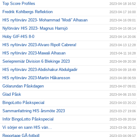
Top Score Profiles
2023-04-18 16:52
Fredrik Kohlbergs Reflektion
2023-04-17 16:00
HIS nyförvärv 2023- Mohammad ”Modi” Alhasan
2023-04-16 09:01
Nyförvärv HIS 2023- Magnus Harrsjö
2023-04-15 08:14
Hoby GIF-HIS 8-0
2023-04-14 20:06
HIS nyförvärv 2023-Alvaro Ripoll Cabrera!
2023-04-13 12:28
HIS nyförvärv 2023-Mawali Alhasan
2023-04-11 16:28
Seriepremiär Division 6 Blekinge 2023
2023-04-09 20:38
HIS nyförvärv 2023-Abdishakur Abdulgadir
2023-04-09 18:49
HIS nyförvärv 2023-Martin Håkansson
2023-04-08 06:59
Gölarundan Påskdagen
2023-04-07 09:01
Glad Påsk
2023-04-06 15:50
BingoLotto Påskspecial
2023-04-03 20:22
Sammanfattning HIS årsmöte 2023
2023-03-27 19:06
Inför BingoLotto Påskspecial
2023-03-09 20:04
Vi sörjer en sann HIS vän…
2023-03-06 20:11
Reportage GÅ-fotboll
2023-03-04 09:17