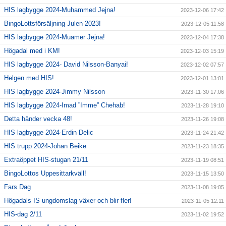
HIS lagbygge 2024-Muhammed Jejna!
2023-12-06 17:42
BingoLottsförsäljning Julen 2023!
2023-12-05 11:58
HIS lagbygge 2024-Muamer Jejna!
2023-12-04 17:38
Högadal med i KM!
2023-12-03 15:19
HIS lagbygge 2024- David Nilsson-Banyai!
2023-12-02 07:57
Helgen med HIS!
2023-12-01 13:01
HIS lagbygge 2024-Jimmy Nilsson
2023-11-30 17:06
HIS lagbygge 2024-Imad ”Imme” Chehab!
2023-11-28 19:10
Detta händer vecka 48!
2023-11-26 19:08
HIS lagbygge 2024-Erdin Delic
2023-11-24 21:42
HIS trupp 2024-Johan Beike
2023-11-23 18:35
Extraöppet HIS-stugan 21/11
2023-11-19 08:51
BingoLottos Uppesittarkväll!
2023-11-15 13:50
Fars Dag
2023-11-08 19:05
Högadals IS ungdomslag växer och blir fler!
2023-11-05 12:11
HIS-dag 2/11
2023-11-02 19:52