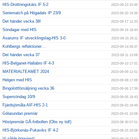
HIS-Drottningskärs IF 5-2
2023-09-23 15:45
Seriematch på Högadals IP 23/9
2023-09-20 19:36
Det händer vecka 38!
2023-09-17 12:33
Söndagar med HIS
2023-09-16 18:44
Asarums IF utvecklingslag-HIS 3-0
2023-09-15 20:11
Kohlbergs reflektioner…
2023-09-14 09:37
Det händer vecka 37
2023-09-11 13:08
HIS-Belganet-Hallabro IF 4-3
2023-09-10 17:01
MATERIALTEAMET 2024
2023-09-09 12:51
Helgen med HIS
2023-09-08 17:08
Bingolottförsäljning vecka 36
2023-09-06 17:39
Supersöndag 10/9
2023-09-05 18:43
Fjärdsjömåla AIF-HIS 2-1
2023-09-03 18:49
Gölarundan premiär
2023-09-01 10:08
Höstpremiär GÅ-fotbollen (Obs ny tid!)
2023-08-30 07:51
HIS-Björkenäs-Pukaviks IF 4-2
2023-08-25 20:08
Vi sålde högvinst!
2023-08-23 13:21