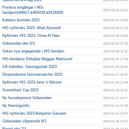
2023-02-18 15:44
Positiva tongångar i HIS-
2023-02-16 19:22
familjen!&#9917;&#65039;&#128308;
Kallelse årsmöte 2023
2023-02-14 15:29
HIS nyförvärv 2023- Wael Alyousef
2023-02-09 17:13
Nyförvärv HIS 2023- Omar Al Haw
2023-02-06 14:00
Gölarundan den 5/2
2023-02-04 17:35
Sökes nya engagerade i HIS-familjen
2023-02-02 11:10
HIS-familjens Eldsjälar Maggan Mattsson!
2023-01-31 17:58
GÅ-fotbollen. Säsongsstart 2023
2023-01-29 15:44
Dispensbeslut hemmamatcher 2023
2023-01-27 16:27
Nyförvärv HIS 2023-Jens U Nilsson
2023-01-25 17:44
Svenskfast Cup 2023
2023-01-19 15:27
Ny huvudsponsor Gölarundan
2023-01-17 18:17
Ny föreningsinfo
2023-01-14 07:48
HIS nyförvärv 2023-Benjamin Gacanin
2023-01-12 21:07
Gölarundan vårpremiär 8/1
2023-01-06 13:27
BingoLotto 7/1