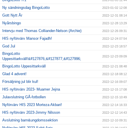
2023-01-05 12:44
Ny sändningsdag BingoLotto
2023-01-02 12:08
Gott Nytt År
2022-12-31 08:14
Nyårsbingo
2022-12-28 13:29
Intervju med Thomas Colliander-Nelson (Archie)
2022-12-26 09:31
HIS nyförvärv Mansor Fajadh!
2022-12-24 07:54
God Jul
2022-12-23 18:57
BingoLotto
2022-12-23 09:09
Uppesittarkväll!&#127876;&#127877;&#127996;
BingoLotto Uppesittarkväll
2022-12-21 08:48
Glad 4 advent!
2022-12-18 08:12
Försäljning jul blir kul!
2022-12-16 09:07
HIS nyförvärv 2023- Muamer Jejna
2022-12-15 17:08
Julavslutning GÅ-fotbollen
2022-12-15 10:49
Nyförvärv HIS 2023 Morteza Akbari!
2022-12-14 16:33
HIS nyförvärv 2023-Jimmy Nilsson
2022-12-12 14:43
Avslutning barn&ungdomssektion
2022-12-10 09:31
Nyförvärv HIS 2023-Sabit Agic