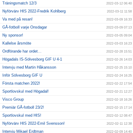
Träningsmatch 12/3
2022-03-12 06:40
Nyförvärv HIS 2022-Fredrik Kohlberg
2022-03-11 11:58
Va med på resan!
2022-03-09 16:33
GÅ-fotboll varje Onsdagar
2022-03-09 07:13
Ny sponsor!
2022-03-05 09:04
Kallelse årsmöte
2022-03-03 16:23
Ordförande har ordet…
2022-02-28 15:51
Högadals IS-Sölvesborg GIF U 4-1
2022-02-26 14:03
Intervju med Martin Håkansson
2022-02-25 15:10
Inför Sölvesborg GIF U
2022-02-24 16:25
Första matchen 2022!
2022-02-22 17:54
Sportlovskul med Högadal!
2022-02-21 12:27
Visco Group
2022-02-18 16:26
Premiär GÅ-fotboll 23/2!
2022-02-15 17:14
Sportlovskul med HIS!
2022-02-12 08:47
Nyförvärv HIS 2022-Emil Svensson!
2022-02-11 12:38
Intervju Mikael Erdtman
2022-02-09 14:40