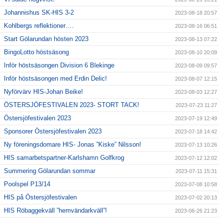
Johannishus SK-HIS 3-2
2023-08-18 20:57
Kohlbergs reflektioner….
2023-08-16 06:51
Start Gölarundan hösten 2023
2023-08-13 07:22
BingoLotto höstsäsong
2023-08-10 20:09
Inför höstsäsongen Division 6 Blekinge
2023-08-09 09:57
Inför höstsäsongen med Erdin Delic!
2023-08-07 12:15
Nyförvärv HIS-Johan Beike!
2023-08-03 12:27
ÖSTERSJÖFESTIVALEN 2023- STORT TACK!
2023-07-23 11:27
Östersjöfestivalen 2023
2023-07-19 12:49
Sponsorer Östersjöfestivalen 2023
2023-07-18 14:42
Ny föreningsdomare HIS- Jonas ”Kiske” Nilsson!
2023-07-13 10:26
HIS samarbetspartner-Karlshamn Golfkrog
2023-07-12 12:02
Summering Gölarundan sommar
2023-07-11 15:31
Poolspel P13/14
2023-07-08 10:58
HIS på Östersjöfestivalen
2023-07-02 20:13
HIS Röbaggekväll ”hemvändarkväll”!
2023-06-26 21:23