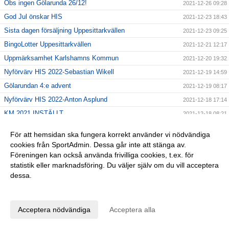
Obs ingen Gölarunda 26/12!
2021-12-26 09:28
God Jul önskar HIS
2021-12-23 18:43
Sista dagen försäljning Uppesittarkvällen
2021-12-23 09:25
BingoLotter Uppesittarkvällen
2021-12-21 12:17
Uppmärksamhet Karlshamns Kommun
2021-12-20 19:32
Nyförvärv HIS 2022-Sebastian Wikell
2021-12-19 14:59
Gölarundan 4:e advent
2021-12-19 08:17
Nyförvärv HIS 2022-Anton Asplund
2021-12-18 17:14
KM 2021 INSTÄLLT
2021-12-18 08:21
BingoLottos Uppesittarkväll
2021-12-17 11:40
För att hemsidan ska fungera korrekt använder vi nödvändiga
Nyförvärv HIS 2022-Samem Sattar
2021-12-15 19:04
cookies från SportAdmin. Dessa går inte att stänga av.
Föreningen kan också använda frivilliga cookies, t.ex. för
Vi söker nya ledare!
2021-12-14 20:02
statistik eller marknadsföring. Du väljer själv om du vill acceptera
Gölarundan 12/12
2021-12-10 12:22
dessa.
BingoLotto Uppesittarkväll 23/12
2021-12-07 19:18
Anpassa dina val
Glad 2:a advent!
2021-12-05 10:37
Acceptera nödvändiga
Acceptera alla
Ny info Gölarundan 5/12!
2021-12-04 19:13
Förlängning HIS 2022-Mikael Erdtman
2021-12-03 23:13