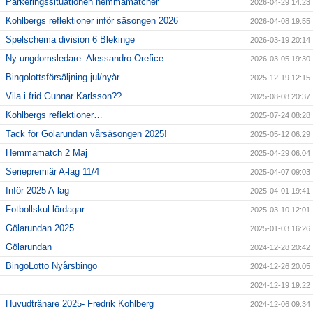
Parkeringssituationen hemmamatcher
2026-04-29 14:23
Kohlbergs reflektioner inför säsongen 2026
2026-04-08 19:55
Spelschema division 6 Blekinge
2026-03-19 20:14
Ny ungdomsledare- Alessandro Orefice
2026-03-05 19:30
Bingolottsförsäljning jul/nyår
2025-12-19 12:15
Vila i frid Gunnar Karlsson??
2025-08-08 20:37
Kohlbergs reflektioner…
2025-07-24 08:28
Tack för Gölarundan vårsäsongen 2025!
2025-05-12 06:29
Hemmamatch 2 Maj
2025-04-29 06:04
Seriepremiär A-lag 11/4
2025-04-07 09:03
Inför 2025 A-lag
2025-04-01 19:41
Fotbollskul lördagar
2025-03-10 12:01
Gölarundan 2025
2025-01-03 16:26
Gölarundan
2024-12-28 20:42
BingoLotto Nyårsbingo
2024-12-26 20:05
2024-12-19 19:22
Huvudtränare 2025- Fredrik Kohlberg
2024-12-06 09:34