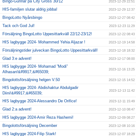
Bingo-Gunnar på City Gross 30/12
2023-12-29 22:51
HIS-familjen slutar aldrig jobba!
2023-12-29 12:37
BingoLotto Nyårsbingo
2023-12-27 08:42
Tack och God Jul!
2023-12-23 11:29
Försäljning BingoLotto Uppesittarkväll 22/12-23/12!
2023-12-22 08:43
HIS lagbygge 2024- Mohammed Yehia Aljazar !
2023-12-19 14:58
Försäljningstider julveckan BingoLotto Uppesittarkväll!
2023-12-18 18:32
Glad 3:e advent!
2023-12-17 08:00
HIS lagbygge 2024- Mohamad ”Modi”
2023-12-16 13:25
Alhasan!&#9917;&#65039;
Bingolottsförsäljning helgen V.50
2023-12-15 14:52
HIS lagbygge 2024- Abdishaktur Abdulgadir
2023-12-13 11:42
Diini!&#9917;&#65039;
HIS lagbygge 2024-Alessandro De Orifice!
2023-12-11 15:49
Glad 2:a advent!
2023-12-10 08:47
HIS lagbygge 2024-Amir Reza Hashemi!
2023-12-09 08:27
Bingolottsförsäljning December
2023-12-08 10:16
HIS lagbygge 2024-Filip Stark!
2023-12-07 18:29