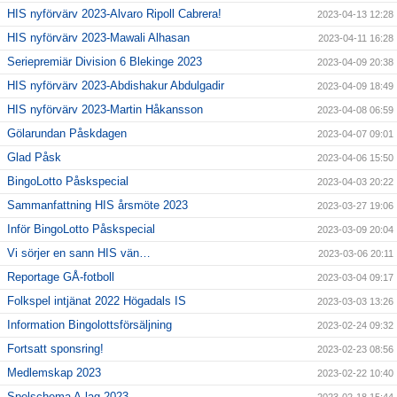
HIS nyförvärv 2023-Alvaro Ripoll Cabrera!
2023-04-13 12:28
HIS nyförvärv 2023-Mawali Alhasan
2023-04-11 16:28
Seriepremiär Division 6 Blekinge 2023
2023-04-09 20:38
HIS nyförvärv 2023-Abdishakur Abdulgadir
2023-04-09 18:49
HIS nyförvärv 2023-Martin Håkansson
2023-04-08 06:59
Gölarundan Påskdagen
2023-04-07 09:01
Glad Påsk
2023-04-06 15:50
BingoLotto Påskspecial
2023-04-03 20:22
Sammanfattning HIS årsmöte 2023
2023-03-27 19:06
Inför BingoLotto Påskspecial
2023-03-09 20:04
Vi sörjer en sann HIS vän…
2023-03-06 20:11
Reportage GÅ-fotboll
2023-03-04 09:17
Folkspel intjänat 2022 Högadals IS
2023-03-03 13:26
Information Bingolottsförsäljning
2023-02-24 09:32
Fortsatt sponsring!
2023-02-23 08:56
Medlemskap 2023
2023-02-22 10:40
Spelschema A-lag 2023