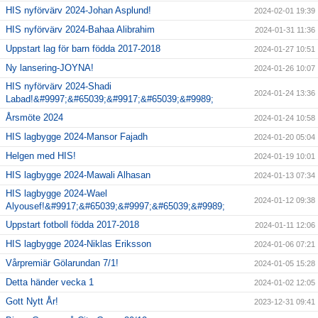
HIS nyförvärv 2024-Johan Asplund!
2024-02-01 19:39
HIS nyförvärv 2024-Bahaa Alibrahim
2024-01-31 11:36
Uppstart lag för barn födda 2017-2018
2024-01-27 10:51
Ny lansering-JOYNA!
2024-01-26 10:07
HIS nyförvärv 2024-Shadi
2024-01-24 13:36
Labad!&#9997;&#65039;&#9917;&#65039;&#9989;
Årsmöte 2024
2024-01-24 10:58
HIS lagbygge 2024-Mansor Fajadh
2024-01-20 05:04
Helgen med HIS!
2024-01-19 10:01
HIS lagbygge 2024-Mawali Alhasan
2024-01-13 07:34
HIS lagbygge 2024-Wael
2024-01-12 09:38
Alyousef!&#9917;&#65039;&#9997;&#65039;&#9989;
Uppstart fotboll födda 2017-2018
2024-01-11 12:06
HIS lagbygge 2024-Niklas Eriksson
2024-01-06 07:21
Vårpremiär Gölarundan 7/1!
2024-01-05 15:28
Detta händer vecka 1
2024-01-02 12:05
Gott Nytt År!
2023-12-31 09:41