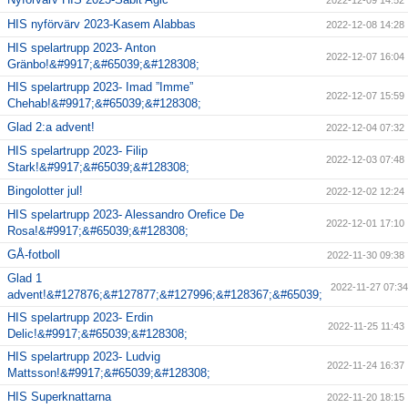
2022-12-09 14:52
HIS nyförvärv 2023-Kasem Alabbas
2022-12-08 14:28
HIS spelartrupp 2023- Anton
2022-12-07 16:04
Gränbo!&#9917;&#65039;&#128308;
HIS spelartrupp 2023- Imad ”Imme”
2022-12-07 15:59
Chehab!&#9917;&#65039;&#128308;
Glad 2:a advent!
2022-12-04 07:32
HIS spelartrupp 2023- Filip
2022-12-03 07:48
Stark!&#9917;&#65039;&#128308;
Bingolotter jul!
2022-12-02 12:24
HIS spelartrupp 2023- Alessandro Orefice De
2022-12-01 17:10
Rosa!&#9917;&#65039;&#128308;
GÅ-fotboll
2022-11-30 09:38
Glad 1
2022-11-27 07:34
advent!&#127876;&#127877;&#127996;&#128367;&#65039;
HIS spelartrupp 2023- Erdin
2022-11-25 11:43
Delic!&#9917;&#65039;&#128308;
HIS spelartrupp 2023- Ludvig
2022-11-24 16:37
Mattsson!&#9917;&#65039;&#128308;
HIS Superknattarna
2022-11-20 18:15