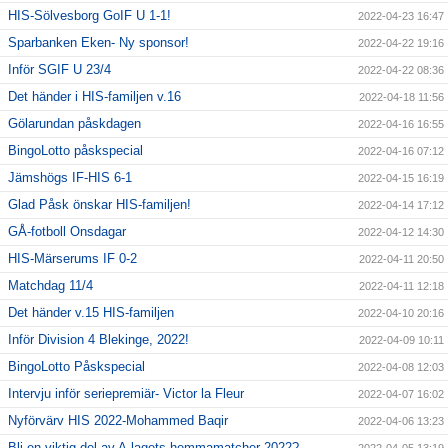
HIS-Sölvesborg GoIF U 1-1!
2022-04-23 16:47
Sparbanken Eken- Ny sponsor!
2022-04-22 19:16
Inför SGIF U 23/4
2022-04-22 08:36
Det händer i HIS-familjen v.16
2022-04-18 11:56
Gölarundan påskdagen
2022-04-16 16:55
BingoLotto påskspecial
2022-04-16 07:12
Jämshögs IF-HIS 6-1
2022-04-15 16:19
Glad Påsk önskar HIS-familjen!
2022-04-14 17:12
GÅ-fotboll Onsdagar
2022-04-12 14:30
HIS-Märserums IF 0-2
2022-04-11 20:50
Matchdag 11/4
2022-04-11 12:18
Det händer v.15 HIS-familjen
2022-04-10 20:16
Inför Division 4 Blekinge, 2022!
2022-04-09 10:11
BingoLotto Påskspecial
2022-04-08 12:03
Intervju inför seriepremiär- Victor la Fleur
2022-04-07 16:02
Nyförvärv HIS 2022-Mohammed Baqir
2022-04-06 13:23
Bli en viktig del av A-lagets hemmamatcher 2022?