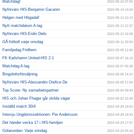
Matchdag!
2022-05-16 07:59
Nyförvärv HIS-Benjamin Gacanin
2022-05-14 14:04
Helgen med Högadal!
2022-05-13 10:13
Nytt matchdatum A-lag
2022-05-12 21:57
Nyförvärv HIS-Erdin Delic
2022-05-12 16:09
GÅ-fotboll varje onsdag
2022-05-11 20:53
Familjedag Fridhem
2022-05-09 12:00
FK Karlshamn United-HIS 2-1
2022-05-07 16:19
Matchdag A-lag
2022-05-07 05:39
Bingolottsförsäljning
2022-05-06 14:22
Nyförvärv HIS-Alessandro Orefice De
2022-05-05 17:04
Top Score- Ny samarbetspartner
2022-05-04 09:43
HIS och Johan Fhager går skilda vägar
2022-05-02 10:30
Inställd match 30/4
2022-04-29 19:53
Intervju Ungdomssektionen- Per Andersson
2022-04-28 18:43
Det händer vecka 17 i HIS-familjen
2022-04-24 17:57
Gölarundan- Varje söndag
2022-04-24 05:16