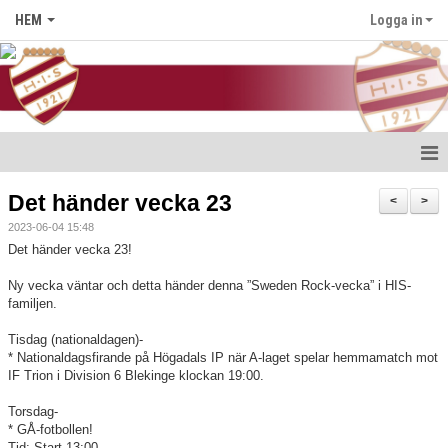
HEM
Logga in
Hem
Det händer vecka 23
<
>
2023-06-04 15:48
Nyheter
Det händer vecka 23!
Föreningen
Ny vecka väntar och detta händer denna ”Sweden Rock-vecka” i HIS-
familjen.
Medlem i HIS
Tisdag (nationaldagen)-
* Nationaldagsfirande på Högadals IP när A-laget spelar hemmamatch mot
Kontakt
IF Trion i Division 6 Blekinge klockan 19:00.
Kalender
Torsdag-
* GÅ-fotbollen!
Tid: Start 13:00