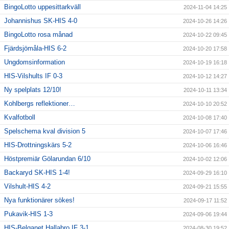
BingoLotto uppesittarkväll
2024-11-04 14:25
Johannishus SK-HIS 4-0
2024-10-26 14:26
BingoLotto rosa månad
2024-10-22 09:45
Fjärdsjömåla-HIS 6-2
2024-10-20 17:58
Ungdomsinformation
2024-10-19 16:18
HIS-Vilshults IF 0-3
2024-10-12 14:27
Ny spelplats 12/10!
2024-10-11 13:34
Kohlbergs reflektioner…
2024-10-10 20:52
Kvalfotboll
2024-10-08 17:40
Spelschema kval division 5
2024-10-07 17:46
HIS-Drottningskärs 5-2
2024-10-06 16:46
Höstpremiär Gölarundan 6/10
2024-10-02 12:06
Backaryd SK-HIS 1-4!
2024-09-29 16:10
Vilshult-HIS 4-2
2024-09-21 15:55
Nya funktionärer sökes!
2024-09-17 11:52
Pukavik-HIS 1-3
2024-09-06 19:44
HIS-Belganet Hallabro IF 3-1
2024-08-30 19:52