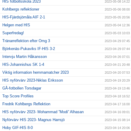
HIS fotbollsskola 2023
2023-05-08 14:22
Kohlbergs reflektioner
2023-05-06 08:00
HIS-Fjärdsjömåla AIF 2-1
2023-05-05 20:56
Helgen med HIS
2023-05-04 12:36
Superfredag!
2023-05-03 10:03
Tränarreflektion efter Omg 3
2023-04-29 07:45
Björkenäs-Pukaviks IF-HIS 3-2
2023-04-29 07:44
Intervju Martin Håkansson
2023-04-26 07:01
HIS-Johannishus SK 1-4
2023-04-21 20:48
Viktig information hemmamatcher 2023
2023-04-20 07:53
HIS nyförvärv 2023-Niklas Eriksson
2023-04-19 20:29
GÅ-fotbollen Torsdagar
2023-04-19 13:46
Top Score Profiles
2023-04-18 16:52
Fredrik Kohlbergs Reflektion
2023-04-17 16:00
HIS nyförvärv 2023- Mohammad ”Modi” Alhasan
2023-04-16 09:01
Nyförvärv HIS 2023- Magnus Harrsjö
2023-04-15 08:14
Hoby GIF-HIS 8-0
2023-04-14 20:06