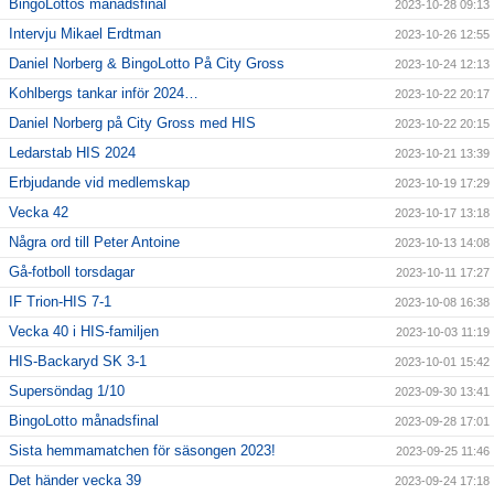
BingoLottos månadsfinal
2023-10-28 09:13
Intervju Mikael Erdtman
2023-10-26 12:55
Daniel Norberg & BingoLotto På City Gross
2023-10-24 12:13
Kohlbergs tankar inför 2024…
2023-10-22 20:17
Daniel Norberg på City Gross med HIS
2023-10-22 20:15
Ledarstab HIS 2024
2023-10-21 13:39
Erbjudande vid medlemskap
2023-10-19 17:29
Vecka 42
2023-10-17 13:18
Några ord till Peter Antoine
2023-10-13 14:08
Gå-fotboll torsdagar
2023-10-11 17:27
IF Trion-HIS 7-1
2023-10-08 16:38
Vecka 40 i HIS-familjen
2023-10-03 11:19
HIS-Backaryd SK 3-1
2023-10-01 15:42
Supersöndag 1/10
2023-09-30 13:41
BingoLotto månadsfinal
2023-09-28 17:01
Sista hemmamatchen för säsongen 2023!
2023-09-25 11:46
Det händer vecka 39
2023-09-24 17:18