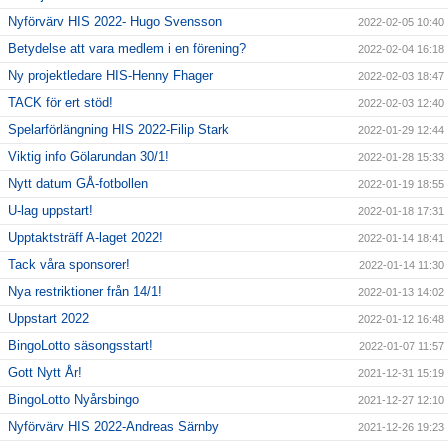
Nyförvärv HIS 2022- Hugo Svensson
2022-02-05 10:40
Betydelse att vara medlem i en förening?
2022-02-04 16:18
Ny projektledare HIS-Henny Fhager
2022-02-03 18:47
TACK för ert stöd!
2022-02-03 12:40
Spelarförlängning HIS 2022-Filip Stark
2022-01-29 12:44
Viktig info Gölarundan 30/1!
2022-01-28 15:33
Nytt datum GÅ-fotbollen
2022-01-19 18:55
U-lag uppstart!
2022-01-18 17:31
Upptaktsträff A-laget 2022!
2022-01-14 18:41
Tack våra sponsorer!
2022-01-14 11:30
Nya restriktioner från 14/1!
2022-01-13 14:02
Uppstart 2022
2022-01-12 16:48
BingoLotto säsongsstart!
2022-01-07 11:57
Gott Nytt År!
2021-12-31 15:19
BingoLotto Nyårsbingo
2021-12-27 12:10
Nyförvärv HIS 2022-Andreas Särnby
2021-12-26 19:23