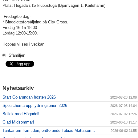
Våra lag
Plats: Högadals IS klubbstuga (Björnvägen 1, Karlshamn)
Matcher
Fredag/Lördag-
* Bingolottsförsäljning på City Gross.
Gölarundan
Fredag 16:15-18:00.
Lördag 12:00-15:00.
Styrelse Högadals IS
Hoppas vi ses i veckan!
Hyra Klubbstuga
#HISfamiljen
Nyhetsarkiv
Start Gölarundan hösten 2026
2026-07-28 12:08
Spelschema uppflyttningserien 2026
2026-07-05 14:04
Bollek med Högadal!
2026-07-02 12:26
Glad Midsommar!
2026-06-18 13:17
Tankar om framtiden, ordförande Tobias Mattsson…
2026-06-02 11:55