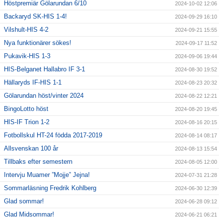
Höstpremiär Gölarundan 6/10
2024-10-02 12:06
Backaryd SK-HIS 1-4!
2024-09-29 16:10
Vilshult-HIS 4-2
2024-09-21 15:55
Nya funktionärer sökes!
2024-09-17 11:52
Pukavik-HIS 1-3
2024-09-06 19:44
HIS-Belganet Hallabro IF 3-1
2024-08-30 19:52
Hällaryds IF-HIS 1-1
2024-08-23 20:32
Gölarundan höst/vinter 2024
2024-08-22 12:21
BingoLotto höst
2024-08-20 19:45
HIS-IF Trion 1-2
2024-08-16 20:15
Fotbollskul HT-24 födda 2017-2019
2024-08-14 08:17
Allsvenskan 100 år
2024-08-13 15:54
Tillbaks efter semestern
2024-08-05 12:00
Intervju Muamer ”Mojje” Jejna!
2024-07-31 21:28
Sommarläsning Fredrik Kohlberg
2024-06-30 12:39
Glad sommar!
2024-06-28 09:12
Glad Midsommar!
2024-06-21 06:21