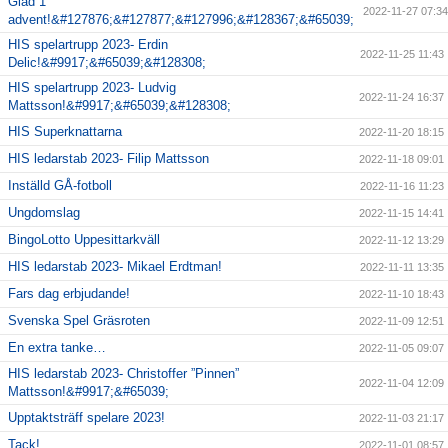
Glad 1
2022-11-27 07:34
advent!&#127876;&#127877;&#127996;&#128367;&#65039;
HIS spelartrupp 2023- Erdin
2022-11-25 11:43
Delic!&#9917;&#65039;&#128308;
HIS spelartrupp 2023- Ludvig
2022-11-24 16:37
Mattsson!&#9917;&#65039;&#128308;
HIS Superknattarna
2022-11-20 18:15
HIS ledarstab 2023- Filip Mattsson
2022-11-18 09:01
Inställd GÅ-fotboll
2022-11-16 11:23
Ungdomslag
2022-11-15 14:41
BingoLotto Uppesittarkväll
2022-11-12 13:29
HIS ledarstab 2023- Mikael Erdtman!
2022-11-11 13:35
Fars dag erbjudande!
2022-11-10 18:43
Svenska Spel Gräsroten
2022-11-09 12:51
En extra tanke…
2022-11-05 09:07
HIS ledarstab 2023- Christoffer ”Pinnen”
2022-11-04 12:09
Mattsson!&#9917;&#65039;
Upptaktsträff spelare 2023!
2022-11-03 21:17
Tack!
2022-11-01 08:57