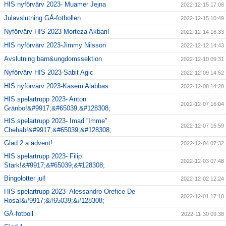
HIS nyförvärv 2023- Muamer Jejna
2022-12-15 17:08
Julavslutning GÅ-fotbollen
2022-12-15 10:49
Nyförvärv HIS 2023 Morteza Akbari!
2022-12-14 16:33
HIS nyförvärv 2023-Jimmy Nilsson
2022-12-12 14:43
Avslutning barn&ungdomssektion
2022-12-10 09:31
Nyförvärv HIS 2023-Sabit Agic
2022-12-09 14:52
HIS nyförvärv 2023-Kasem Alabbas
2022-12-08 14:28
HIS spelartrupp 2023- Anton
2022-12-07 16:04
Gränbo!&#9917;&#65039;&#128308;
HIS spelartrupp 2023- Imad ”Imme”
2022-12-07 15:59
Chehab!&#9917;&#65039;&#128308;
Glad 2:a advent!
2022-12-04 07:32
HIS spelartrupp 2023- Filip
2022-12-03 07:48
Stark!&#9917;&#65039;&#128308;
Bingolotter jul!
2022-12-02 12:24
HIS spelartrupp 2023- Alessandro Orefice De
2022-12-01 17:10
Rosa!&#9917;&#65039;&#128308;
GÅ-fotboll
2022-11-30 09:38