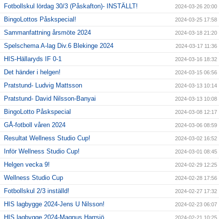
Fotbollskul lördag 30/3 (Påskafton)- INSTÄLLT!
2024-03-26 20:00
BingoLottos Påskspecial!
2024-03-25 17:58
Sammanfattning årsmöte 2024
2024-03-18 21:20
Spelschema A-lag Div.6 Blekinge 2024
2024-03-17 11:36
HIS-Hällaryds IF 0-1
2024-03-16 18:32
Det händer i helgen!
2024-03-15 06:56
Pratstund- Ludvig Mattsson
2024-03-13 10:14
Pratstund- David Nilsson-Banyai
2024-03-13 10:08
BingoLotto Påskspecial
2024-03-08 12:17
GÅ-fotboll våren 2024
2024-03-06 08:59
Resultat Wellness Studio Cup!
2024-03-02 16:52
Inför Wellness Studio Cup!
2024-03-01 08:45
Helgen vecka 9!
2024-02-29 12:25
Wellness Studio Cup
2024-02-28 17:56
Fotbollskul 2/3 inställd!
2024-02-27 17:32
HIS lagbygge 2024-Jens U Nilsson!
2024-02-23 06:07
HIS lagbygge 2024-Magnus Harrsjö
2024-02-21 10:25