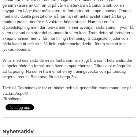
genomskärare av Omran ut på vår vänsterkant så curlar Stark bollen
snyggt i en båge över målvakten. Vi fortsätter att skapa chanser. Omran
med individuella prestationer så har han ett antal avslut stenhårt längs
marken precis utanför målvaktens högra stolpe. Harrsjö i en fin
djupledslöpning men där försvararen hinner avvärja i sista stund. Tyvärr får
vi en utvisad och stor del av andra är vi en kort. Trots detta så fortsätter vi
skapa chanser men vi får inte till ngn kvittering. Slutsignalen ljuder och
båda lagen är helt slut. Vi fick uppförsbacke direkt i första som vi inte
lyckas reparera.
Vi tar med oss sista delen av fösta som är riktigt bra samt hela andra där
vi spelar både fin fotboll men även skapar chanser. Tillräckligt många för
att ta poäng. Nu ser vi fram emot en ny träningsvecka och på torsdag
beger vi oss till Backaryd för att bärga 3p!
Tack till Drottningskär för ett härligt och väl genomfört evenemang ute på
vackra Aspö🔆
//Kohlberg
Nyhetsarkiv