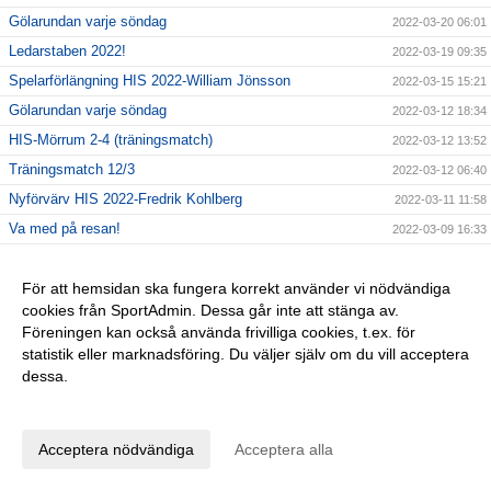
Gölarundan varje söndag
2022-03-20 06:01
Ledarstaben 2022!
2022-03-19 09:35
Spelarförlängning HIS 2022-William Jönsson
2022-03-15 15:21
Gölarundan varje söndag
2022-03-12 18:34
HIS-Mörrum 2-4 (träningsmatch)
2022-03-12 13:52
Träningsmatch 12/3
2022-03-12 06:40
Nyförvärv HIS 2022-Fredrik Kohlberg
2022-03-11 11:58
Va med på resan!
2022-03-09 16:33
GÅ-fotboll varje Onsdagar
2022-03-09 07:13
Ny sponsor!
För att hemsidan ska fungera korrekt använder vi nödvändiga
2022-03-05 09:04
cookies från SportAdmin. Dessa går inte att stänga av.
Kallelse årsmöte
2022-03-03 16:23
Föreningen kan också använda frivilliga cookies, t.ex. för
Ordförande har ordet…
2022-02-28 15:51
statistik eller marknadsföring. Du väljer själv om du vill acceptera
dessa.
Högadals IS-Sölvesborg GIF U 4-1
2022-02-26 14:03
Anpassa dina val
Intervju med Martin Håkansson
2022-02-25 15:10
Inför Sölvesborg GIF U
2022-02-24 16:25
Acceptera nödvändiga
Acceptera alla
Första matchen 2022!
2022-02-22 17:54