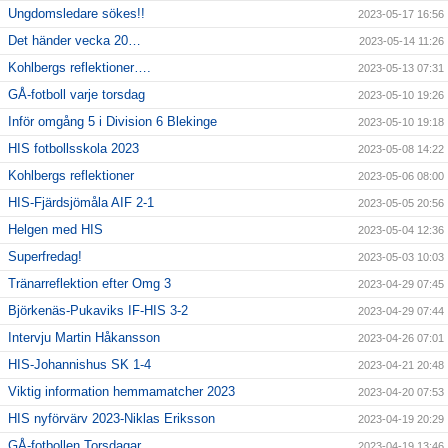
Ungdomsledare sökes!!
2023-05-17 16:56
Det händer vecka 20…
2023-05-14 11:26
Kohlbergs reflektioner….
2023-05-13 07:31
GÅ-fotboll varje torsdag
2023-05-10 19:26
Inför omgång 5 i Division 6 Blekinge
2023-05-10 19:18
HIS fotbollsskola 2023
2023-05-08 14:22
Kohlbergs reflektioner
2023-05-06 08:00
HIS-Fjärdsjömåla AIF 2-1
2023-05-05 20:56
Helgen med HIS
2023-05-04 12:36
Superfredag!
2023-05-03 10:03
Tränarreflektion efter Omg 3
2023-04-29 07:45
Björkenäs-Pukaviks IF-HIS 3-2
2023-04-29 07:44
Intervju Martin Håkansson
2023-04-26 07:01
HIS-Johannishus SK 1-4
2023-04-21 20:48
Viktig information hemmamatcher 2023
2023-04-20 07:53
HIS nyförvärv 2023-Niklas Eriksson
2023-04-19 20:29
GÅ-fotbollen Torsdagar
2023-04-19 13:46