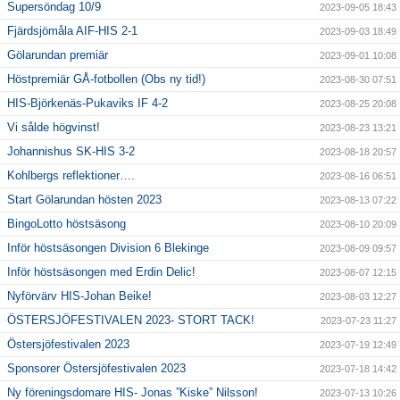
Supersöndag 10/9
2023-09-05 18:43
Fjärdsjömåla AIF-HIS 2-1
2023-09-03 18:49
Gölarundan premiär
2023-09-01 10:08
Höstpremiär GÅ-fotbollen (Obs ny tid!)
2023-08-30 07:51
HIS-Björkenäs-Pukaviks IF 4-2
2023-08-25 20:08
Vi sålde högvinst!
2023-08-23 13:21
Johannishus SK-HIS 3-2
2023-08-18 20:57
Kohlbergs reflektioner….
2023-08-16 06:51
Start Gölarundan hösten 2023
2023-08-13 07:22
BingoLotto höstsäsong
2023-08-10 20:09
Inför höstsäsongen Division 6 Blekinge
2023-08-09 09:57
Inför höstsäsongen med Erdin Delic!
2023-08-07 12:15
Nyförvärv HIS-Johan Beike!
2023-08-03 12:27
ÖSTERSJÖFESTIVALEN 2023- STORT TACK!
2023-07-23 11:27
Östersjöfestivalen 2023
2023-07-19 12:49
Sponsorer Östersjöfestivalen 2023
2023-07-18 14:42
Ny föreningsdomare HIS- Jonas ”Kiske” Nilsson!
2023-07-13 10:26