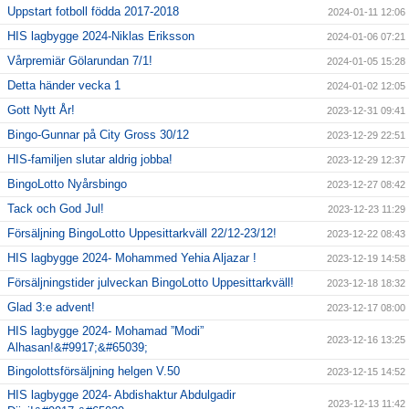
Uppstart fotboll födda 2017-2018
2024-01-11 12:06
HIS lagbygge 2024-Niklas Eriksson
2024-01-06 07:21
Vårpremiär Gölarundan 7/1!
2024-01-05 15:28
Detta händer vecka 1
2024-01-02 12:05
Gott Nytt År!
2023-12-31 09:41
Bingo-Gunnar på City Gross 30/12
2023-12-29 22:51
HIS-familjen slutar aldrig jobba!
2023-12-29 12:37
BingoLotto Nyårsbingo
2023-12-27 08:42
Tack och God Jul!
2023-12-23 11:29
Försäljning BingoLotto Uppesittarkväll 22/12-23/12!
2023-12-22 08:43
HIS lagbygge 2024- Mohammed Yehia Aljazar !
2023-12-19 14:58
Försäljningstider julveckan BingoLotto Uppesittarkväll!
2023-12-18 18:32
Glad 3:e advent!
2023-12-17 08:00
HIS lagbygge 2024- Mohamad ”Modi”
2023-12-16 13:25
Alhasan!&#9917;&#65039;
Bingolottsförsäljning helgen V.50
2023-12-15 14:52
HIS lagbygge 2024- Abdishaktur Abdulgadir
2023-12-13 11:42