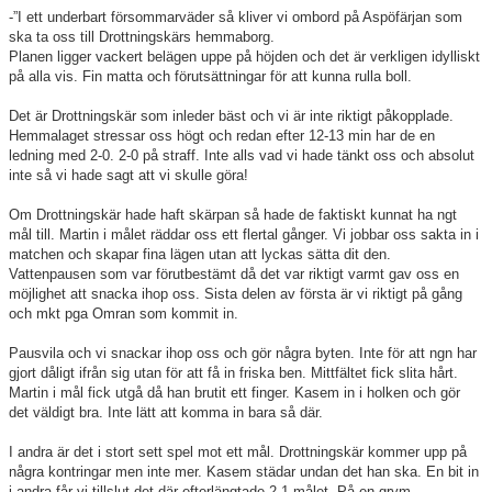
-”I ett underbart försommarväder så kliver vi ombord på Aspöfärjan som
ska ta oss till Drottningskärs hemmaborg.
Planen ligger vackert belägen uppe på höjden och det är verkligen idylliskt
på alla vis. Fin matta och förutsättningar för att kunna rulla boll.
Det är Drottningskär som inleder bäst och vi är inte riktigt påkopplade.
Hemmalaget stressar oss högt och redan efter 12-13 min har de en
ledning med 2-0. 2-0 på straff. Inte alls vad vi hade tänkt oss och absolut
inte så vi hade sagt att vi skulle göra!
Om Drottningskär hade haft skärpan så hade de faktiskt kunnat ha ngt
mål till. Martin i målet räddar oss ett flertal gånger. Vi jobbar oss sakta in i
matchen och skapar fina lägen utan att lyckas sätta dit den.
Vattenpausen som var förutbestämt då det var riktigt varmt gav oss en
möjlighet att snacka ihop oss. Sista delen av första är vi riktigt på gång
och mkt pga Omran som kommit in.
Pausvila och vi snackar ihop oss och gör några byten. Inte för att ngn har
gjort dåligt ifrån sig utan för att få in friska ben. Mittfältet fick slita hårt.
Martin i mål fick utgå då han brutit ett finger. Kasem in i holken och gör
det väldigt bra. Inte lätt att komma in bara så där.
I andra är det i stort sett spel mot ett mål. Drottningskär kommer upp på
några kontringar men inte mer. Kasem städar undan det han ska. En bit in
i andra får vi tillslut det där efterlängtade 2-1 målet. På en grym