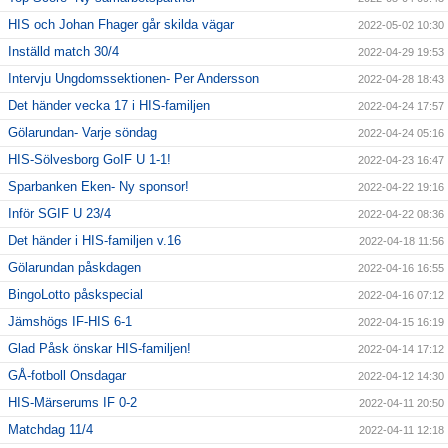
HIS och Johan Fhager går skilda vägar
2022-05-02 10:30
Inställd match 30/4
2022-04-29 19:53
Intervju Ungdomssektionen- Per Andersson
2022-04-28 18:43
Det händer vecka 17 i HIS-familjen
2022-04-24 17:57
Gölarundan- Varje söndag
2022-04-24 05:16
HIS-Sölvesborg GoIF U 1-1!
2022-04-23 16:47
Sparbanken Eken- Ny sponsor!
2022-04-22 19:16
Inför SGIF U 23/4
2022-04-22 08:36
Det händer i HIS-familjen v.16
2022-04-18 11:56
Gölarundan påskdagen
2022-04-16 16:55
BingoLotto påskspecial
2022-04-16 07:12
Jämshögs IF-HIS 6-1
2022-04-15 16:19
Glad Påsk önskar HIS-familjen!
2022-04-14 17:12
GÅ-fotboll Onsdagar
2022-04-12 14:30
HIS-Märserums IF 0-2
2022-04-11 20:50
Matchdag 11/4
2022-04-11 12:18