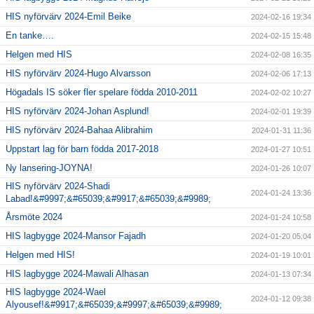
HIS nyförvärv 2024-Emil Beike
2024-02-16 19:34
En tanke….
2024-02-15 15:48
Helgen med HIS
2024-02-08 16:35
HIS nyförvärv 2024-Hugo Alvarsson
2024-02-06 17:13
Högadals IS söker fler spelare födda 2010-2011
2024-02-02 10:27
HIS nyförvärv 2024-Johan Asplund!
2024-02-01 19:39
HIS nyförvärv 2024-Bahaa Alibrahim
2024-01-31 11:36
Uppstart lag för barn födda 2017-2018
2024-01-27 10:51
Ny lansering-JOYNA!
2024-01-26 10:07
HIS nyförvärv 2024-Shadi
2024-01-24 13:36
Labad!&#9997;&#65039;&#9917;&#65039;&#9989;
Årsmöte 2024
2024-01-24 10:58
HIS lagbygge 2024-Mansor Fajadh
2024-01-20 05:04
Helgen med HIS!
2024-01-19 10:01
HIS lagbygge 2024-Mawali Alhasan
2024-01-13 07:34
HIS lagbygge 2024-Wael
2024-01-12 09:38
Alyousef!&#9917;&#65039;&#9997;&#65039;&#9989;