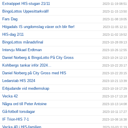
Extraöppet HIS-stugan 21/11
2023-11-19 08:51
BingoLottos Uppesittarkväll!
2023-11-15 13:50
Fars Dag
2023-11-08 19:05
Högadals IS ungdomslag växer och blir fler!
2023-11-05 12:11
HIS-dag 2/11
2023-11-02 19:52
BingoLottos månadsfinal
2023-10-28 09:13
Intervju Mikael Erdtman
2023-10-26 12:55
Daniel Norberg & BingoLotto På City Gross
2023-10-24 12:13
Kohlbergs tankar inför 2024…
2023-10-22 20:17
Daniel Norberg på City Gross med HIS
2023-10-22 20:15
Ledarstab HIS 2024
2023-10-21 13:39
Erbjudande vid medlemskap
2023-10-19 17:29
Vecka 42
2023-10-17 13:18
Några ord till Peter Antoine
2023-10-13 14:08
Gå-fotboll torsdagar
2023-10-11 17:27
IF Trion-HIS 7-1
2023-10-08 16:38
Vecka 40 i HIS-familjen
2023-10-03 11:19