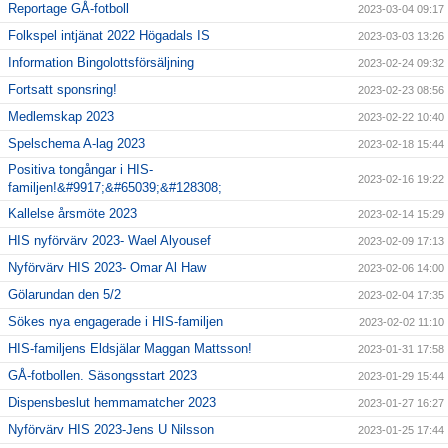
Reportage GÅ-fotboll
2023-03-04 09:17
Folkspel intjänat 2022 Högadals IS
2023-03-03 13:26
Information Bingolottsförsäljning
2023-02-24 09:32
Fortsatt sponsring!
2023-02-23 08:56
Medlemskap 2023
2023-02-22 10:40
Spelschema A-lag 2023
2023-02-18 15:44
Positiva tongångar i HIS-
2023-02-16 19:22
familjen!&#9917;&#65039;&#128308;
Kallelse årsmöte 2023
2023-02-14 15:29
HIS nyförvärv 2023- Wael Alyousef
2023-02-09 17:13
Nyförvärv HIS 2023- Omar Al Haw
2023-02-06 14:00
Gölarundan den 5/2
2023-02-04 17:35
Sökes nya engagerade i HIS-familjen
2023-02-02 11:10
HIS-familjens Eldsjälar Maggan Mattsson!
2023-01-31 17:58
GÅ-fotbollen. Säsongsstart 2023
2023-01-29 15:44
Dispensbeslut hemmamatcher 2023
2023-01-27 16:27
Nyförvärv HIS 2023-Jens U Nilsson
2023-01-25 17:44