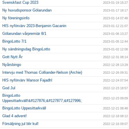
Svenskfast Cup 2023
2023-01-19 15:27
Ny huvudsponsor Gölarundan
2023-01-17 18:17
Ny föreningsinfo
2023-01-14 07:48
HIS nyförvärv 2023-Benjamin Gacanin
2023-01-12 21:07
Gölarundan vårpremiär 8/1
2023-01-06 13:27
BingoLotto 7/1
2023-01-05 12:44
Ny sändningsdag BingoLotto
2023-01-02 12:08
Gott Nytt År
2022-12-31 08:14
Nyårsbingo
2022-12-28 13:29
Intervju med Thomas Colliander-Nelson (Archie)
2022-12-26 09:31
HIS nyförvärv Mansor Fajadh!
2022-12-24 07:54
God Jul
2022-12-23 18:57
BingoLotto
2022-12-23 09:09
Uppesittarkväll!&#127876;&#127877;&#127996;
BingoLotto Uppesittarkväll
2022-12-21 08:48
Glad 4 advent!
2022-12-18 08:12
Försäljning jul blir kul!
2022-12-16 09:07