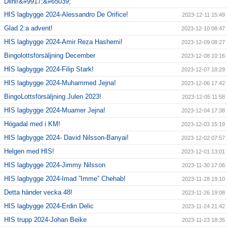
Diini!&#9917;&#65039;
HIS lagbygge 2024-Alessandro De Orifice!
2023-12-11 15:49
Glad 2:a advent!
2023-12-10 08:47
HIS lagbygge 2024-Amir Reza Hashemi!
2023-12-09 08:27
Bingolottsförsäljning December
2023-12-08 10:16
HIS lagbygge 2024-Filip Stark!
2023-12-07 18:29
HIS lagbygge 2024-Muhammed Jejna!
2023-12-06 17:42
BingoLottsförsäljning Julen 2023!
2023-12-05 11:58
HIS lagbygge 2024-Muamer Jejna!
2023-12-04 17:38
Högadal med i KM!
2023-12-03 15:19
HIS lagbygge 2024- David Nilsson-Banyai!
2023-12-02 07:57
Helgen med HIS!
2023-12-01 13:01
HIS lagbygge 2024-Jimmy Nilsson
2023-11-30 17:06
HIS lagbygge 2024-Imad ”Imme” Chehab!
2023-11-28 19:10
Detta händer vecka 48!
2023-11-26 19:08
HIS lagbygge 2024-Erdin Delic
2023-11-24 21:42
HIS trupp 2024-Johan Beike
2023-11-23 18:35