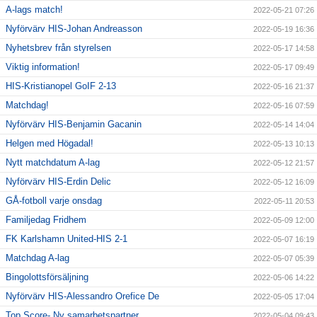
A-lags match!
2022-05-21 07:26
Nyförvärv HIS-Johan Andreasson
2022-05-19 16:36
Nyhetsbrev från styrelsen
2022-05-17 14:58
Viktig information!
2022-05-17 09:49
HIS-Kristianopel GoIF 2-13
2022-05-16 21:37
Matchdag!
2022-05-16 07:59
Nyförvärv HIS-Benjamin Gacanin
2022-05-14 14:04
Helgen med Högadal!
2022-05-13 10:13
Nytt matchdatum A-lag
2022-05-12 21:57
Nyförvärv HIS-Erdin Delic
2022-05-12 16:09
GÅ-fotboll varje onsdag
2022-05-11 20:53
Familjedag Fridhem
2022-05-09 12:00
FK Karlshamn United-HIS 2-1
2022-05-07 16:19
Matchdag A-lag
2022-05-07 05:39
Bingolottsförsäljning
2022-05-06 14:22
Nyförvärv HIS-Alessandro Orefice De
2022-05-05 17:04
Top Score- Ny samarbetspartner
2022-05-04 09:43