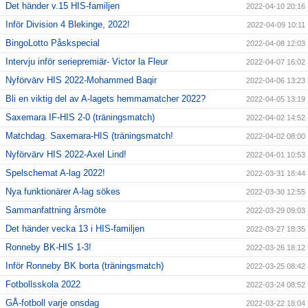
Det händer v.15 HIS-familjen
2022-04-10 20:16
Inför Division 4 Blekinge, 2022!
2022-04-09 10:11
BingoLotto Påskspecial
2022-04-08 12:03
Intervju inför seriepremiär- Victor la Fleur
2022-04-07 16:02
Nyförvärv HIS 2022-Mohammed Baqir
2022-04-06 13:23
Bli en viktig del av A-lagets hemmamatcher 2022?
2022-04-05 13:19
Saxemara IF-HIS 2-0 (träningsmatch)
2022-04-02 14:52
Matchdag. Saxemara-HIS (träningsmatch!
2022-04-02 08:00
Nyförvärv HIS 2022-Axel Lind!
2022-04-01 10:53
Spelschemat A-lag 2022!
2022-03-31 18:44
Nya funktionärer A-lag sökes
2022-03-30 12:55
Sammanfattning årsmöte
2022-03-29 09:03
Det händer vecka 13 i HIS-familjen
2022-03-27 18:35
Ronneby BK-HIS 1-3!
2022-03-26 18:12
Inför Ronneby BK borta (träningsmatch)
2022-03-25 08:42
Fotbollsskola 2022
2022-03-24 08:52
GÅ-fotboll varje onsdag
2022-03-22 18:04