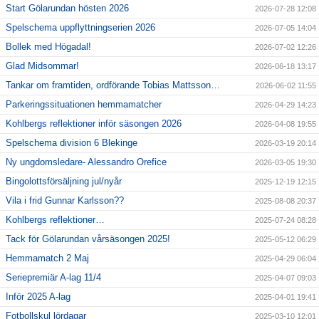
Start Gölarundan hösten 2026
2026-07-28 12:08
Spelschema uppflyttningserien 2026
2026-07-05 14:04
Bollek med Högadal!
2026-07-02 12:26
Glad Midsommar!
2026-06-18 13:17
Tankar om framtiden, ordförande Tobias Mattsson…
2026-06-02 11:55
Parkeringssituationen hemmamatcher
2026-04-29 14:23
Kohlbergs reflektioner inför säsongen 2026
2026-04-08 19:55
Spelschema division 6 Blekinge
2026-03-19 20:14
Ny ungdomsledare- Alessandro Orefice
2026-03-05 19:30
Bingolottsförsäljning jul/nyår
2025-12-19 12:15
Vila i frid Gunnar Karlsson??
2025-08-08 20:37
Kohlbergs reflektioner…
2025-07-24 08:28
Tack för Gölarundan vårsäsongen 2025!
2025-05-12 06:29
Hemmamatch 2 Maj
2025-04-29 06:04
Seriepremiär A-lag 11/4
2025-04-07 09:03
Inför 2025 A-lag
2025-04-01 19:41
Fotbollskul lördagar
2025-03-10 12:01