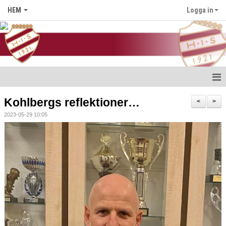
HEM
Logga in
Hem
Kohlbergs reflektioner…
<
>
2023-05-29 10:05
Nyheter
Föreningen
Medlem i HIS
Kontakt
Kalender