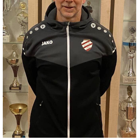
Våra lag
Matcher
Gölarundan
Styrelse Högadals IS
Hyra Klubbstuga